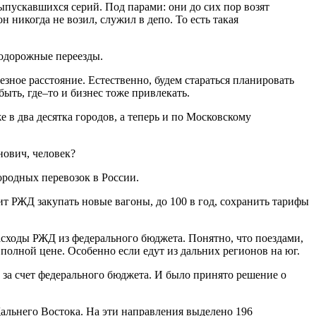
ыпускавшихся
серий
.
Под
парами
:
они
до
сих
пор
возят
он
никогда
не
возил
,
служил
в
депо
.
То
есть
такая
одорожные
переезды
.
ьезное
расстояние
.
Естественно
,
будем
стараться
планировать
быть
,
где
–
то
и
бизнес
тоже
привлекать
.
же
в
два
десятка
городов
,
а
теперь
и
по
Московскому
нович
,
человек
?
ородных
перевозок
в
России
.
ит
РЖД
закупать
новые
вагоны
,
до
100
в
год
,
сохранить
тарифы
асходы
РЖД
из
федерального
бюджета
.
Понятно
,
что
поездами
,
полной
цене
.
Особенно
если
едут
из
дальних
регионов
на
юг
.
за
счет
федерального
бюджета
.
И
было
принято
решение
о
альнего
Востока
.
На
эти
направления
выделено
196