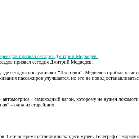
еездов призвал сегодня Дмитрий Медведев.
“,
где
сегодня
обслуживают
“
Ласточки
“.
Медведев
прибыл
на
авт
живания
пассажиров
улучшается
,
но
это
не
повод
останавливатьс
–
автомотриса
–
самоходный
вагон
,
которому
не
нужен
локомоти
ная
” –
одна
из
старейших
.
ов
.
Сейчас
время
остановилось
:
здесь
музей
.
Телеграф
с
“
морзянк