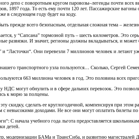
ного
депо
с
поворотным
кругом
паровозы
–
легенды
почти
всех
в
зов
,
1897
года
.
То
есть
ему
почти
120
лет
.
Пассажирские
вагоны
уже
в
следующем
году
будет
на
ходу
.
быть
прежде
всего
безопасным
,
отдельная
сложная
тема
–
железн
ается
,
у
“
Сапсана
”
тормозной
путь
–
шесть
километров
.
Это
сер
ные
развязки
.
И
значит
,
регионы
должны
вкладываться
,
и
может
”
и
“
Ласточки
“.
Они
перевезли
7
миллионов
человек
и
летают
у
нашего
транспортного
узла
пользуются
…
Сколько
,
Сергей
Семе
ользуются
663
миллиона
человек
в
год
.
Это
половина
всех
приг
ку
НДС
могут
обнулить
и
в
сфере
дальних
перевозок
.
Это
позвол
ись
к
морю
за
полцены
.
эту
скидку
,
сделать
ее
круглогодичной
,
компенсируя
при
этом
р
м
с
невысокими
доходами
.
Не
все
они
могут
оплатить
билеты
по
оги
“:
С
начала
учебного
года
льгота
предоставляется
школьникам
зки
детей
.
ер
,
модернизации
БАМа
и
ТрансСиба
,
и
развитию
магистралей
Д