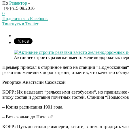
По
Редактор
-
15.09.2016
15:19
0
Поделиться в Facebook
Твитнуть в Twitter
Активнее строить развязки вместо железнодорожных пер
Премьер
приехал
в
старинное
депо
на
станции
“
Подмосковная
развитию
железных
дорог
страны
,
отметив
,
что
качество
обслу
Репортаж
Анастасии
Саховской
КОРР
.:
Их
называют
“
рельсовыми
автобусами
“,
но
правильнее
эпоху
состав
и
доставил
почетных
гостей
.
Станция
“
Подмосков
–
Копия
расписания
1901
года
.
–
Вот
сколько
до
Питера
?
КОРР
.:
Путь
до
столице
империи
,
кстати
,
занимал
тридцать
час