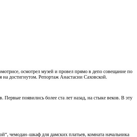
омотрисе
,
осмотрел
музей
и
провел
прямо
в
депо
совещание
по
я
на
достигнутом
.
Репортаж
Анастасии
Саховской
.
в
.
Первые
появились
более
ста
лет
назад
,
на
стыке
веков
.
В
эту
ой
“,
чемодан
–
шкаф
для
дамских
платьев
,
комната
начальника