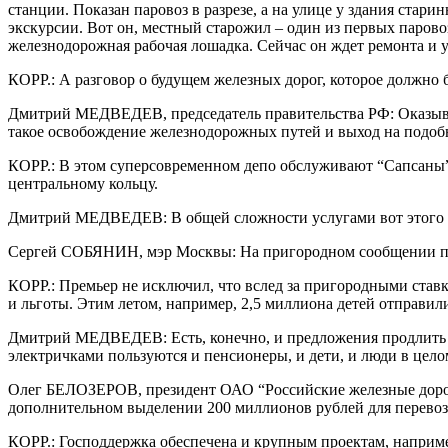
станции
.
Показан
паровоз
в
разрезе
,
а
на
улице
у
здания
старин
экскурсии
.
Вот
он
,
местный
старожил
–
один
из
первых
парово
железнодорожная
рабочая
лошадка
.
Сейчас
он
ждет
ремонта
и
КОРР
.:
А
разговор
о
будущем
железных
дорог
,
которое
должно
Дмитрий
МЕДВЕДЕВ
,
председатель
правительства
РФ
:
Оказыв
такое
освобождение
железнодорожных
путей
и
выход
на
подоб
КОРР
.:
В
этом
суперсовременном
депо
обслуживают
“
Сапсаны
центральному
кольцу
.
Дмитрий
МЕДВЕДЕВ
:
В
общей
сложности
услугами
вот
этого
Сергей
СОБЯНИН
,
мэр
Москвы
:
На
пригородном
сообщении
п
КОРР
.:
Премьер
не
исключил
,
что
вслед
за
пригородными
став
и
льготы
.
Этим
летом
,
например
,
2
,
5
миллиона
детей
отправил
Дмитрий
МЕДВЕДЕВ
:
Есть
,
конечно
,
и
предложения
продлить
электричками
пользуются
и
пенсионеры
,
и
дети
,
и
люди
в
цело
Олег
БЕЛОЗЕРОВ
,
президент
ОАО
“
Российские
железные
дор
дополнительном
выделении
200
миллионов
рублей
для
перево
КОРР
.:
Господдержка
обеспечена
и
крупным
проектам
,
наприм