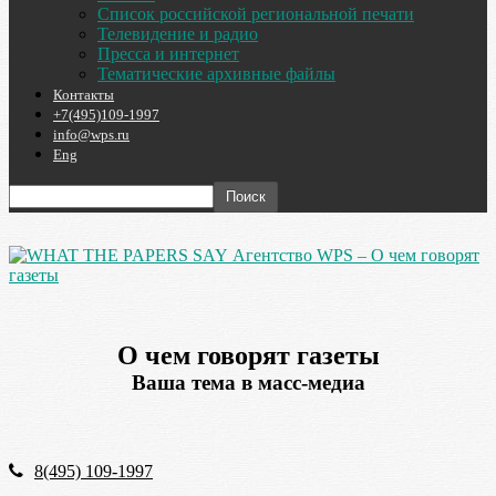
Список российской региональной печати
Телевидение и радио
Пресса и интернет
Тематические архивные файлы
Контакты
+7(495)109-1997
info@wps.ru
Eng
Агентство WPS – О чем говорят
газеты
О чем говорят газеты
Ваша тема в масс-медиа
8(495) 109-1997