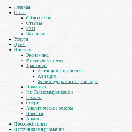
Главная
О нас
Об агентстве
Отзывы
FAQ
Вакансии
Услуги
Цены
Новости
Экономика
Финансы и Бизнес
Транспорт
Автопромышленность
Авиация
Железнодорожный транспорт
Политика
It и Телекоммуникации
Реклама
Спорт
Аналитические обзоры
Новости
Архив
Пресс-рейтинги
Источники информации