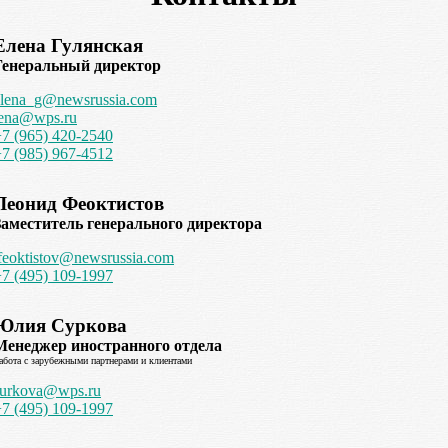
Елена Гулянская
Генеральный директор
elena_g@newsrussia.com
lena@wps.ru
+7 (965) 420-2540
+7 (985) 967-4512
Леонид Феоктистов
Заместитель генерального директора
feoktistov@newsrussia.com
+7 (495) 109-1997
Юлия Суркова
Менеджер иностранного отдела
абота с зарубежными партнерами и клиентами
surkova@wps.ru
+7 (495) 109-1997