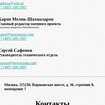
surkova@wps.ru
+7 (495) 109-1997
Карен Мелик-Шахназаров
Главный редактор военного проекта
одготовка материалов Defense&Security
karen@newsrussia.com
+7 (495) 109-1997
Сергей Сафонов
Руководитель технического отдела
support@newsrussia.com
+7 (495) 109-1997
Москва, 115230, Варшавское шоссе, д. 36, строение 8,
помещение 7
Контакты