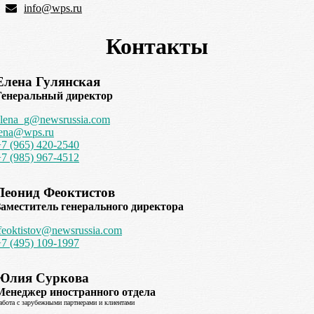
info@wps.ru
Контакты
Елена Гулянская
Генеральный директор
elena_g@newsrussia.com
lena@wps.ru
+7 (965) 420-2540
+7 (985) 967-4512
Леонид Феоктистов
Заместитель генерального директора
feoktistov@newsrussia.com
+7 (495) 109-1997
Юлия Суркова
Менеджер иностранного отдела
абота с зарубежными партнерами и клиентами