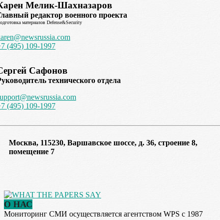
Карен Мелик-Шахназаров
Главный редактор военного проекта
одготовка материалов Defense&Security
karen@newsrussia.com
+7 (495) 109-1997
Сергей Сафонов
Руководитель технического отдела
support@newsrussia.com
+7 (495) 109-1997
Москва, 115230, Варшавское шоссе, д. 36, строение 8,
помещение 7
О НАС
Мониторинг СМИ осуществляется агентством WPS с 1987