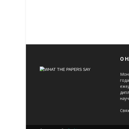
О 
Мон
год
еже
дипл
науч
Свяж