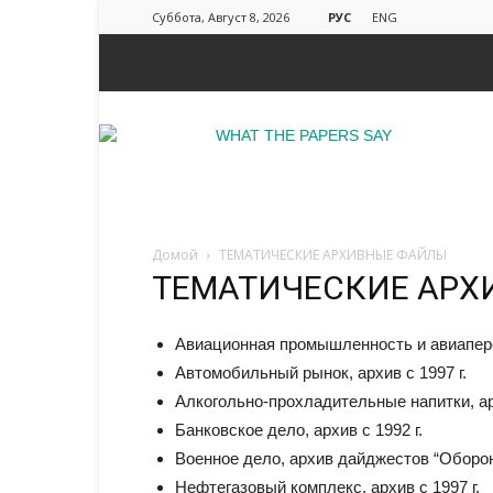
Суббота, Август 8, 2026
РУС
ENG
Агентство
WPS
–
О
чем
Домой
ТЕМАТИЧЕСКИЕ АРХИВНЫЕ ФАЙЛЫ
говорят
ТЕМАТИЧЕСКИЕ АРХ
газеты
Авиационная промышленность и авиаперев
Автомобильный рынок, архив с 1997 г.
Алкогольно-прохладительные напитки, арх
Банковское дело, архив с 1992 г.
Военное дело, архив дайджестов “Оборона
Нефтегазовый комплекс, архив с 1997 г.