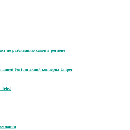
ект по разбиванию садов в регионе
панией Fortum акций концерна Uniper
 Tele2
компании