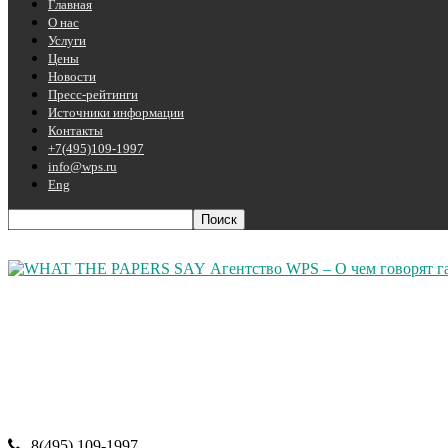
Главная
О нас
Услуги
Цены
Новости
Пресс-рейтинги
Источники информации
Контакты
+7(495)109-1997
info@wps.ru
Eng
Агентство WPS – О чем говорят г
8(495) 109-1997