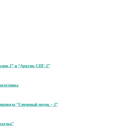
алин-2” и “Арктик СПГ-2”
пилотника
опровода “Северный поток – 2”
ватэка”