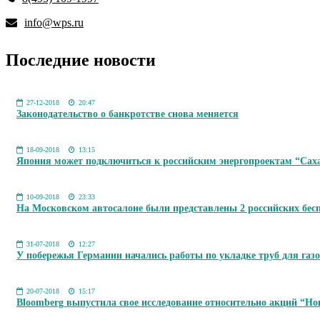
info@wps.ru
Последние новости
27-12-2018
20:47
Законодательство о банкротстве снова меняется
18-09-2018
13:15
Япония может подключиться к российским энергопроектам “Сах
10-09-2018
23:33
На Московском автосалоне были представлены 2 российских бес
31-07-2018
12:27
У побережья Германии начались работы по укладке труб для газ
20-07-2018
15:17
Bloomberg выпустила свое исследование относительно акций “Но