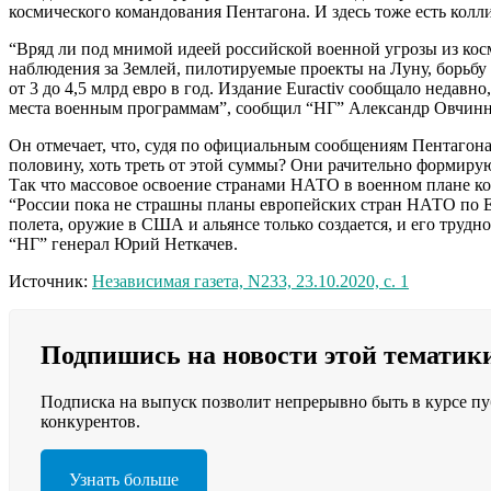
космического командования Пентагона. И здесь тоже есть кол
“Вряд ли под мнимой идеей российской военной угрозы из ко
наблюдения за Землей, пилотируемые проекты на Луну, борьбу
от 3 до 4,5 млрд евро в год. Издание Euractiv сообщало недавн
места военным программам”, сообщил “НГ” Александр Овчинн
Он отмечает, что, судя по официальным сообщениям Пентагона
половину, хоть треть от этой суммы? Они рачительно формирую
Так что массовое освоение странами НАТО в военном плане ко
“России пока не страшны планы европейских стран НАТО по Е
полета, оружие в США и альянсе только создается, и его трудн
“НГ” генерал Юрий Неткачев.
Источник:
Независимая газета, N233, 23.10.2020, с. 1
Подпишись на новости этой тематик
Подписка на выпуск позволит непрерывно быть в курсе пу
конкурентов.
Узнать больше