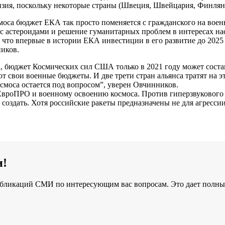
лизия, поскольку некоторые страны (Швеция, Швейцария, Финлян
смоса бюджет ЕКА так просто поменяется с гражданского на во
 с астероидами и решение гуманитарных проблем в интересах на
о, что впервые в истории ЕКА инвестиции в его развитие до 2025 
иков.
, бюджет Космических сил США только в 2021 году может соста
т свои военные бюджеты. И две трети стран альянса тратят на э
смоса остается под вопросом”, уверен Овчинников.
вроПРО и военному освоению космоса. Против гиперзвукового 
о создать. Хотя российские ракеты предназначены не для агресс
и!
бликаций СМИ по интересующим вас вопросам. Это дает полный