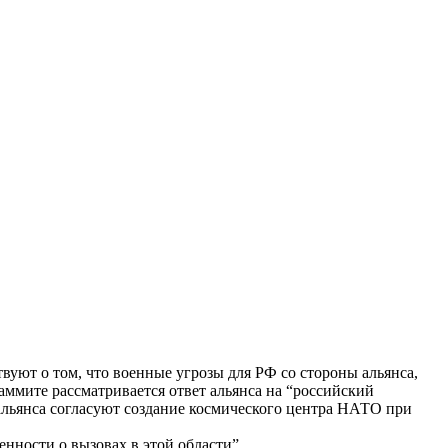
уют о том, что военные угрозы для РФ со стороны альянса,
саммите рассматривается ответ альянса на “российский
альянса согласуют создание космического центра НАТО при
нности о вызовах в этой области”.