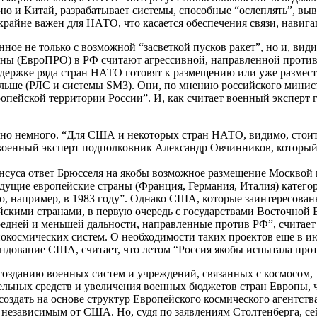
сию и Китай, разрабатывает системы, способные “ослеплять”, вы
крайне важен для НАТО, что касается обеспечения связи, навигац
ое не только с возможной “засветкой пусков ракет”, но и, вид
ы (ЕвроПРО) в РФ считают агрессивной, направленной против
оддержке ряда стран НАТО готовят к размещению или уже разме
ьше (РЛС и системы SM3). Они, по мнению российского минист
ропейской территории России”. И, как считает военный эксперт
ьно немного. “Для США и некоторых стран НАТО, видимо, стоит
Г” военный эксперт подполковник Александр Овчинников, которы
нсуса ответ Брюсселя на якобы возможное размещение Москвой 
о ведущие европейские страны (Франция, Германия, Италия) кате
ло, например, в 1983 году”. Однако США, которые заинтересованы
скими странами, в первую очередь с государствами Восточной 
редней и меньшей дальности, направленные против РФ”, считает 
нокосмических систем. О необходимости таких проектов еще в и
ндование США, считает, что летом “Россия якобы испытала про
 созданию военных систем и учреждений, связанных с космосом, 
ельных средств и увеличения военных бюджетов стран Европы, 
оздать на основе структур Европейского космического агентств
 независимым от США. Но, судя по заявлениям Столтенберга, се