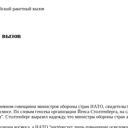
йский ракетный вызов
 вызов
невном совещании министров обороны стран НАТО, свидетельств
осмосе. По словам генсека организации Йенса Столтенберга, на 
и”. Столтенберг выразил надежду, что министры обороны стран 
изации космоса, а НАТО “интересует лишь повышение осведомле