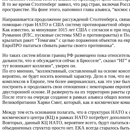
В то же время Столтенберг заявил, что ряд стран, включая Рос
пространстве. На фоне этого, напомнил глава альянса, “космос 
Напрашивается продолжение рассуждений Столтенберга, связанн
помощью стран НАТО и США систему противоракетной оборон
Как известно, за минувшие 1015 лет США с согласия и при п
Румынии (РЛС, пусковые системы SM3 и противоракеты) и Пол
крылатых ракет “Томагавк” с целью поражения объектов на ев
ЕвроПРО пытаться сбивать ракеты своего противника”.
Но таких систем вблизи границ РФ размещено пока относител
дальности, что и обсуждается сейчас в Брюсселе”, сказал “Н
тут возникают коллизии”, уверен он.
По его мнению, “коллективный, составленный на основе консе
вероятно, не будет носить военный характер. Дело в том, чт
комплексов в Европе, тем более американских, как это уже бы
построить и продолжить свои отношения с некоторыми европей
двусторонней основе. И развернуть на их территории ракеты с
После этого на очереди создание в рамках альянса общих воен
Великобритании Харви Смит, который, как и космическое кома
Между тем есть основания полагать, что в структурах НАТО к
космического центра (КЦ) в рамках НАТО потребует дополнит
Вовторых, данный КЦ НАТО, вероятнее всего, будут пытаться с
объединенных структур просто нет. ЕКА всегда старалось быть