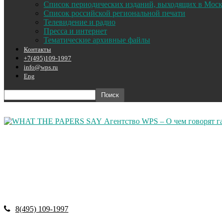
Список периодических изданий, выходящих в Мос
Список российской региональной печати
Телевидение и радио
Пресса и интернет
Тематические архивные файлы
Контакты
+7(495)109-1997
info@wps.ru
Eng
Агентство WPS – О чем говорят г
8(495) 109-1997