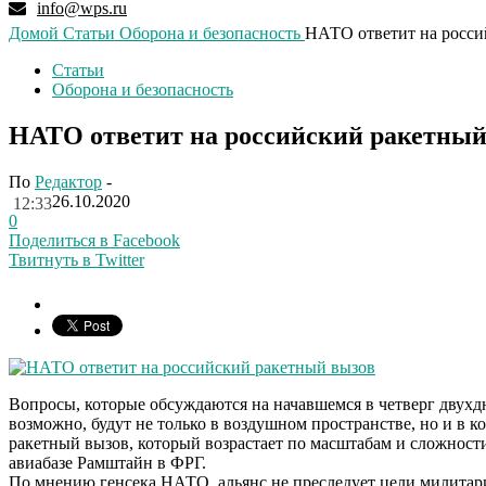
info@wps.ru
Домой
Статьи
Оборона и безопасность
НАТО ответит на росси
Статьи
Оборона и безопасность
НАТО ответит на российский ракетный
По
Редактор
-
26.10.2020
12:33
0
Поделиться в Facebook
Твитнуть в Twitter
Вопросы, которые обсуждаются на начавшемся в четверг двухд
возможно, будут не только в воздушном пространстве, но и в к
ракетный вызов, который возрастает по масштабам и сложност
авиабазе Рамштайн в ФРГ.
По мнению генсека НАТО, альянс не преследует цели милитар