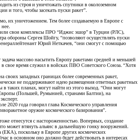
водить из строя и уничтожать спутники в околоземном
ии и того, чтобы засекать пуски ракет”.
имо, их уничтожением. Тем более создаваемую в Европе с
 нее.
стили свои комплексы ПРО “Иджис эшор” в Турции (РЛС),
ра обороны Сергея Шойгу, “позволяют осуществлять пуски
 генераллейтенант Юрий Неткачев, “они смогут с помощью
 задача массово насытить Европу ракетами средней и меньшей
й в свое время служил в войсках ПВО Советского Союза. “Хотя
на своих западных границах более современных ракет,
горически не поддерживают идею размещения ответных ракетных
 в таких планах, могут найти из этого выход. “Они могут
Европы (Польшей, Румынией, странами Балтии), на
эксперт.
юле 2020 года говорил глава Космического управления
тиворакетное оружие космического базирования”.
тоже отнесутся с настороженностью. Вопервых, создание
что может втянуть альянс в дальнейшую гонку вооружений.
а (ЕКА), поскольку в Европе других космических
йчас в основном оно должно будет действовать в интересах