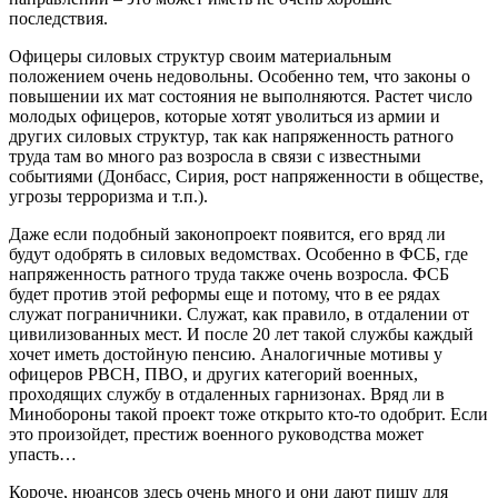
последствия.
Офицеры силовых структур своим материальным
положением очень недовольны. Особенно тем, что законы о
повышении их мат состояния не выполняются. Растет число
молодых офицеров, которые хотят уволиться из армии и
других силовых структур, так как напряженность ратного
труда там во много раз возросла в связи с известными
событиями (Донбасс, Сирия, рост напряженности в обществе,
угрозы терроризма и т.п.).
Даже если подобный законопроект появится, его вряд ли
будут одобрять в силовых ведомствах. Особенно в ФСБ, где
напряженность ратного труда также очень возросла. ФСБ
будет против этой реформы еще и потому, что в ее рядах
служат пограничники. Служат, как правило, в отдалении от
цивилизованных мест. И после 20 лет такой службы каждый
хочет иметь достойную пенсию. Аналогичные мотивы у
офицеров РВСН, ПВО, и других категорий военных,
проходящих службу в отдаленных гарнизонах. Вряд ли в
Минобороны такой проект тоже открыто кто-то одобрит. Если
это произойдет, престиж военного руководства может
упасть…
Короче, нюансов здесь очень много и они дают пищу для