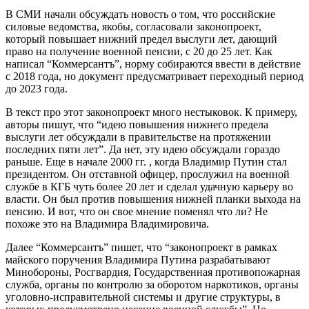
В СМИ начали обсуждать новость о том, что российские
силовые ведомства, якобы, согласовали законопроект,
который повышает нижний предел выслуги лет, дающий
право на получение военной пенсии, с 20 до 25 лет. Как
написал “Коммерсантъ”, норму собираются ввести в действие
с 2018 года, но документ предусматривает переходный период
до 2023 года.
В текст про этот законопроект много нестыковок. К примеру,
авторы пишут, что “идею повышения нижнего предела
выслуги лет обсуждали в правительстве на протяжении
последних пяти лет”. Да нет, эту идею обсуждали гораздо
раньше. Еще в начале 2000 гг. , когда Владимир Путин стал
президентом. Он отставной офицер, прослужил на военной
службе в КГБ чуть более 20 лет и сделал удачную карьеру во
власти. Он был против повышения нижней планки выхода на
пенсию. И вот, что он свое мнение поменял что ли? Не
похоже это на Владимира Владимировича.
Далее “Коммерсантъ” пишет, что “законопроект в рамках
майского поручения Владимира Путина разрабатывают
Минобороны, Росгвардия, Государственная противопожарная
служба, органы по контролю за оборотом наркотиков, органы
уголовно-исправительной системы и другие структуры, в