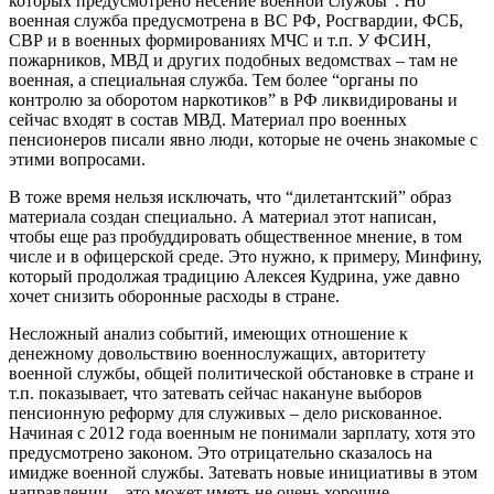
которых предусмотрено несение военной службы”. Но
военная служба предусмотрена в ВС РФ, Росгвардии, ФСБ,
СВР и в военных формированиях МЧС и т.п. У ФСИН,
пожарников, МВД и других подобных ведомствах – там не
военная, а специальная служба. Тем более “органы по
контролю за оборотом наркотиков” в РФ ликвидированы и
сейчас входят в состав МВД. Материал про военных
пенсионеров писали явно люди, которые не очень знакомые с
этими вопросами.
В тоже время нельзя исключать, что “дилетантский” образ
материала создан специально. А материал этот написан,
чтобы еще раз пробуддировать общественное мнение, в том
числе и в офицерской среде. Это нужно, к примеру, Минфину,
который продолжая традицию Алексея Кудрина, уже давно
хочет снизить оборонные расходы в стране.
Несложный анализ событий, имеющих отношение к
денежному довольствию военнослужащих, авторитету
военной службы, общей политической обстановке в стране и
т.п. показывает, что затевать сейчас накануне выборов
пенсионную реформу для служивых – дело рискованное.
Начиная с 2012 года военным не понимали зарплату, хотя это
предусмотрено законом. Это отрицательно сказалось на
имидже военной службы. Затевать новые инициативы в этом
направлении – это может иметь не очень хорошие