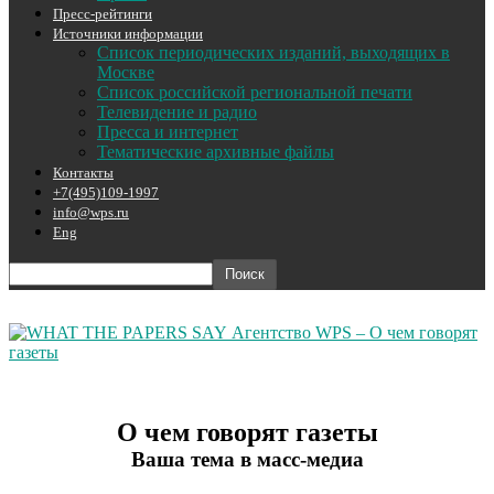
Пресс-рейтинги
Источники информации
Список периодических изданий, выходящих в
Москве
Список российской региональной печати
Телевидение и радио
Пресса и интернет
Тематические архивные файлы
Контакты
+7(495)109-1997
info@wps.ru
Eng
Агентство WPS – О чем говорят
газеты
О чем говорят газеты
Ваша тема в масс-медиа