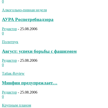
0
Алкогольно-пивная неделя
АУРА Роспотребнадзора
Редактор
-
25.08.2006
0
Политрук
Август: успехи борьбы с фашизмом
Редактор
-
25.08.2006
0
Табак-Review
Минфин предупреждает…
Редактор
-
25.08.2006
0
Крупным планом