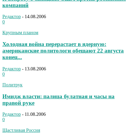
компаний
Редактор
-
14.08.2006
0
Крупным планом
Холодная война перерастает в ядерную:
американские политологи обещают 22 августа
конец...
Редактор
-
13.08.2006
0
Политрук
Имидж власти: палица булатная и часы на
правой руке
Редактор
-
11.08.2006
0
Щастливая Россия