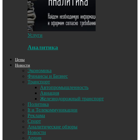
Услуги
Аналитика
Цены
Новости
Экономика
Финансы и Бизнес
Транспорт
Автопромышленность
Авиация
Железнодорожный транспорт
Политика
It и Телекоммуникации
Реклама
Спорт
Аналитические обзоры
Новости
Архив