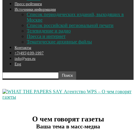
Пресс-рейтинги
Источники информации
Список периодических изданий, выходящих в
Москве
Список российской региональной печати
Телевидение и радио
Пресса и интернет
Тематические архивные файлы
Контакты
+7(495)109-1997
info@wps.ru
Eng
Агентство WPS – О чем говорят
газеты
О чем говорят газеты
Ваша тема в масс-медиа