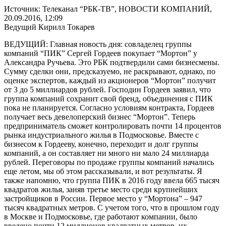
Источник: Телеканал “РБК-ТВ”, НОВОСТИ КОМПАНИЙ,
20.09.2016, 12:09
Ведущий Кирилл Токарев
ВЕДУЩИЙ: Главная новость дня: совладелец группы
компаний “ПИК” Сергей Гордеев покупает “Мортон” у
Александра Ручьева. Это РБК подтвердили сами бизнесмены.
Сумму сделки они, предсказуемо, не раскрывают, однако, по
оценке экспертов, каждый из акционеров “Мортон” получит
от 3 до 5 миллиардов рублей. Господин Гордеев заявил, что
группа компаний сохранит свой бренд, объединения с ПИК
пока не планируется. Согласно условиям контракта, Гордеев
получает весь девелоперский бизнес “Мортон”. Теперь
предприниматель сможет контролировать почти 14 процентов
рынка индустриального жилья в Подмосковье. Вместе с
бизнесом к Гордееву, конечно, переходит и долг группы
компаний, а он составляет ни много ни мало 24 миллиарда
рублей. Переговоры по продаже группы компаний начались
еще летом, мы об этом рассказывали, и вот результаты. Я
также напомню, что группа ПИК в 2016 году ввела 665 тысяч
квадратов жилья, заняв третье место среди крупнейших
застройщиков в России. Первое место у “Мортона” – 947
тысяч квадратных метров. С учетом того, что в прошлом году
в Москве и Подмосковье, где работают компании, было
введено почти 12 миллионов квадратных метров, их