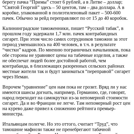
берегу пачка “Примы” стоит 6 рублей, а в Литве – доллар;
“Святой Георгий” здесь – 50 центов, там – два доллара. А в
коробке, упакованной в полиэтиленовый пакет – 500-600
пачек. Обычно за рейд переправляют по от 15 до 40 коробок.
Калининградские таможенники, пишет “Русский табак”, в
прошлом году задержали 1,7 млн. пачек контрабандных
сигарет. При этом число самих сотрудников таможни за этот
период уменьшилось на 400 человек, в т.ч. в результате
“чистки” кадров. По мнению пограничных начальников, пока
обе стороны не уравняют цены на табачные изделия, а также
не обеспечат людей более достойной работой, чем
контрабанда, в близлежащих разоренных сельских районах
местные жители так и будут заниматься “переправой” сигарет
через Неман.
Впрочем “уравнение” цен нам пока не грозит. Вряд ли у нас
имеются шансы догнать, например, Германию, где, говорят,
народ переходит на самокрутки из-за непомерной стоимости
сигарет. Да и во Франции не легче. Там непомерный рост цен
на курево даже привел к снижению рейтинга премьер-
министра.
Итальянцам полегче. Но это оттого, считает “Труд”, что
тамошние мафиози также не пренебрегают табачной