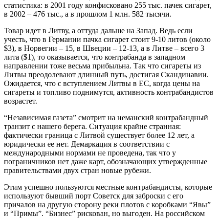
статистика: в 2001 году конфисковано 255 тыс. пачек сигарет,
в 2002 – 476 тыс., а в прошлом 1 млн. 582 тысячи.
Товар идет в Литву, а оттуда дальше на Запад. Ведь если
учесть, что в Германии пачка сигарет стоит 9-10 литов (около
$3), в Норвегии – 15, в Швеции – 12-13, а в Литве – всего 3
лита ($1), то оказывается, что контрабанда в западном
направлении тоже весьма прибыльна. Так что сигареты из
Литвы преодолевают длинный путь, достигая Скандинавии.
Ожидается, что с вступлением Литвы в ЕС, когда цены на
сигареты и топливо поднимутся, активность контрабандистов
возрастет.
“Независимая газета” смотрит на неманский контрабандный
транзит с нашего берега. Ситуация крайне странная:
фактически граница с Литвой существует более 12 лет, а
юридически ее нет. Демаркация в соответствии с
международными нормами не проведена, так что у
пограничников нет даже карт, обозначающих утвержденные
правительствами двух стран новые рубежи.
Этим успешно пользуются местные контрабандисты, которые
используют бывший порт Советск для заброски с его
причалов на другую сторону реки плотов с коробками “Явы”
и “Примы”. “Бизнес” рискован, но выгоден. На российском