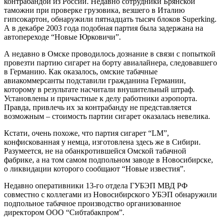
контрабандой из России. Недавно сотрудники Брянской
таможни при проверке грузовика, везшего в Италию
гипсокартон, обнаружили пятнадцать тысяч блоков Superking.
А в декабре 2003 года подобная партия была задержана на
автопереходе “Новые Юрковичи”.
А недавно в Омске проводилось дознание в связи с попыткой
провезти партию сигарет на борту авиалайнера, следовавшего
в Германию. Как оказалось, омские табачные
авиакоммерсанты подставили гражданина Германии,
которому в результате насчитали внушительный штраф.
Установлены и причастные к делу работники аэропорта.
Правда, привлечь их за контрабанду не представляется
возможным – стоимость партии сигарет оказалась невелика.
Кстати, очень похоже, что партия сигарет “LM”,
конфискованная у немца, изготовлена здесь же в Сибири.
Разумеется, не на обанкротившейся Омской табачной
фабрике, а на том самом подпольном заводе в Новосибирске,
о ликвидации которого сообщают “Новые известия”.
Недавно оперативники 13-го отдела ГУБЭП МВД РФ
совместно с коллегами из Новосибирского УБЭП обнаружили
подпольное табачное производство организованное
директором ООО “Сибтабакпром”.