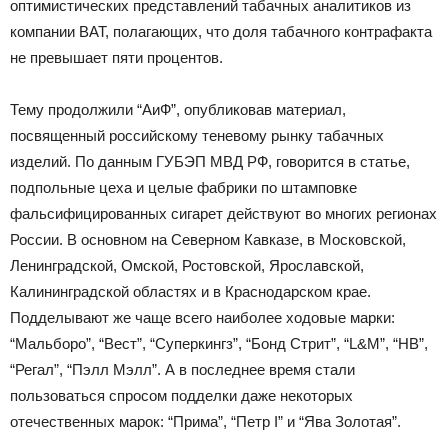
оптимистических представлений табачных аналитиков из
компании ВАТ, полагающих, что доля табачного контрафакта
не превышает пяти процентов.
Тему продолжили “АиФ”, опубликовав материал,
посвященный российскому теневому рынку табачных
изделий. По данным ГУБЭП МВД РФ, говорится в статье,
подпольные цеха и целые фабрики по штамповке
фальсифицированных сигарет действуют во многих регионах
России. В основном на Северном Кавказе, в Московской,
Ленинградской, Омской, Ростовской, Ярославской,
Калининградской областях и в Краснодарском крае.
Подделывают же чаще всего наиболее ходовые марки:
“Мальборо”, “Вест”, “Суперкингз”, “Бонд Стрит”, “L&M”, “НВ”,
“Регал”, “Пэлл Мэлл”. А в последнее время стали
пользоваться спросом подделки даже некоторых
отечественных марок: “Прима”, “Петр I” и “Ява Золотая”.