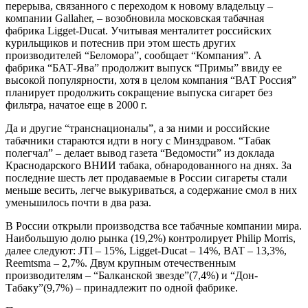
перерыва, связанного с переходом к новому владельцу –
компании Gallaher, – возобновила московская табачная
фабрика Ligget-Ducat. Учитывая менталитет российских
курильщиков и потеснив при этом шесть других
производителей “Беломора”, сообщает “Компания”. А
фабрика “БАТ-Ява” продолжит выпуск “Примы” ввиду ее
высокой популярности, хотя в целом компания “ВАТ Россия”
планирует продолжить сокращение выпуска сигарет без
фильтра, начатое еще в 2000 г.
Да и другие “транснационалы”, а за ними и российские
табачники стараются идти в ногу с Минздравом. “Табак
полегчал” – делает вывод газета “Ведомости” из доклада
Краснодарского ВНИИ табака, обнародованного на днях. За
последние шесть лет продаваемые в России сигареты стали
меньше весить, легче выкуриваться, а содержание смол в них
уменьшилось почти в два раза.
В России открыли производства все табачные компании мира.
Наибольшую долю рынка (19,2%) контролирует Philip Morris,
далее следуют: JTI – 15%, Ligget-Ducat – 14%, BAT – 13,3%,
Reemtsma – 2,7%. Двум крупным отечественным
производителям – “Балканской звезде”(7,4%) и “Дон-
Табаку”(9,7%) – принадлежит по одной фабрике.