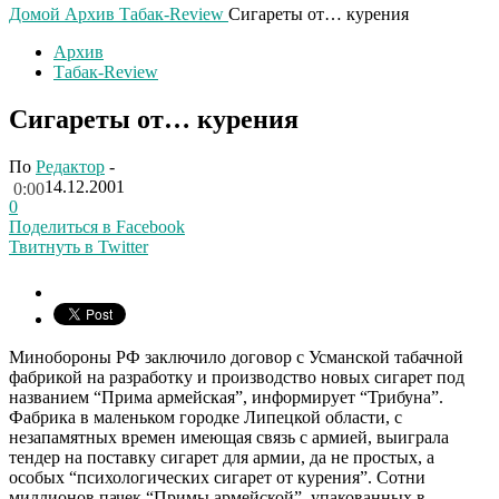
Домой
Архив
Табак-Review
Сигареты от… курения
Архив
Табак-Review
Сигареты от… курения
По
Редактор
-
14.12.2001
0:00
0
Поделиться в Facebook
Твитнуть в Twitter
Минобороны РФ заключило договор с Усманской табачной
фабрикой на разработку и производство новых сигарет под
названием “Прима армейская”, информирует “Трибуна”.
Фабрика в маленьком городке Липецкой области, с
незапамятных времен имеющая связь с армией, выиграла
тендер на поставку сигарет для армии, да не простых, а
особых “психологических сигарет от курения”. Сотни
миллионов пачек “Примы армейской”, упакованных в