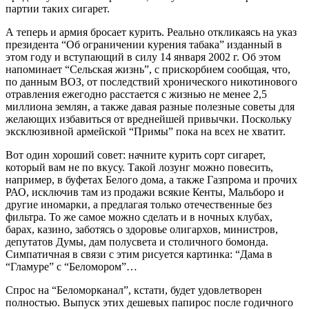
партии таких сигарет.
А теперь и армия бросает курить. Реально откликаясь на указ
президента “Об ограничении курения табака” изданный в
этом году и вступающий в силу 14 января 2002 г. Об этом
напоминает “Сельская жизнь”, с прискорбием сообщая, что,
по данным ВОЗ, от последствий хронического никотинового
отравления ежегодно расстается с жизнью не менее 2,5
миллиона землян, а также давая разные полезные советы для
желающих избавиться от вреднейшей привычки. Поскольку
эксклюзивной армейской “Примы” пока на всех не хватит.
Вот один хороший совет: начните курить сорт сигарет,
который вам не по вкусу. Такой лозунг можно повесить,
например, в буфетах Белого дома, а также Газпрома и прочих
РАО, исключив там из продажи всякие Кенты, Мальборо и
другие иномарки, а предлагая только отечественные без
фильтра. То же самое можно сделать и в ночных клубах,
барах, казино, заботясь о здоровье олигархов, министров,
депутатов Думы, дам полусвета и столичного бомонда.
Симпатичная в связи с этим рисуется картинка: “Дама в
“Гламуре” с “Беломором”…
Спрос на “Беломорканал”, кстати, будет удовлетворен
полностью. Выпуск этих дешевых папирос после годичного