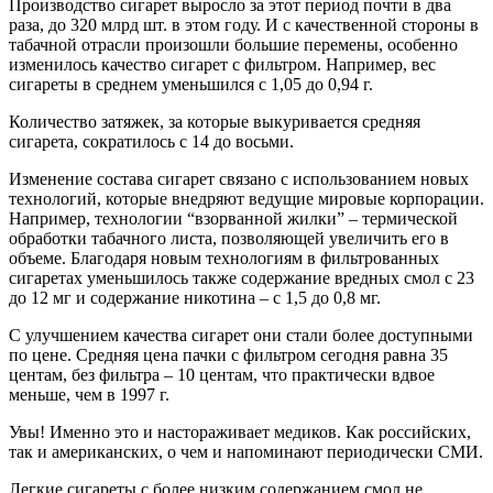
Производство сигарет выросло за этот период почти в два
раза, до 320 млрд шт. в этом году. И с качественной стороны в
табачной отрасли произошли большие перемены, особенно
изменилось качество сигарет с фильтром. Например, вес
сигареты в среднем уменьшился с 1,05 до 0,94 г.
Количество затяжек, за которые выкуривается средняя
сигарета, сократилось с 14 до восьми.
Изменение состава сигарет связано с использованием новых
технологий, которые внедряют ведущие мировые корпорации.
Например, технологии “взорванной жилки” – термической
обработки табачного листа, позволяющей увеличить его в
объеме. Благодаря новым технологиям в фильтрованных
сигаретах уменьшилось также содержание вредных смол с 23
до 12 мг и содержание никотина – с 1,5 до 0,8 мг.
С улучшением качества сигарет они стали более доступными
по цене. Средняя цена пачки с фильтром сегодня равна 35
центам, без фильтра – 10 центам, что практически вдвое
меньше, чем в 1997 г.
Увы! Именно это и настораживает медиков. Как российских,
так и американских, о чем и напоминают периодически СМИ.
Легкие сигареты с более низким содержанием смол не