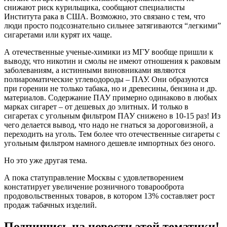
снижают риск курильщика, сообщают специалисты
Института рака в США. Возможно, это связано с тем, что
люди просто подсознательно сильнее затягиваются “легкими”
сигаретами или курят их чаще.
А отечественные ученые-химики из МГУ вообще пришли к
выводу, что никотин и смолы не имеют отношения к раковым
заболеваниям, а истинными виновниками являются
полиароматические углеводороды – ПАУ. Они образуются
при горении не только табака, но и древесины, бензина и др.
материалов. Содержание ПАУ примерно одинаково в любых
марках сигарет – от дешевых до элитных. И только в
сигаретах с угольным фильтром ПАУ снижено в 10-15 раз! Из
чего делается вывод, что надо не гнаться за дороговизной, а
переходить на уголь. Тем более что отечественные сигареты с
угольным фильтром намного дешевле импортных без оного.
Но это уже другая тема.
А пока статуправление Москвы с удовлетворением
констатирует увеличение розничного товарооброта
продовольственных товаров, в котором 13% составляет рост
продаж табачных изделий.
Подпишись на новости этой тематики!