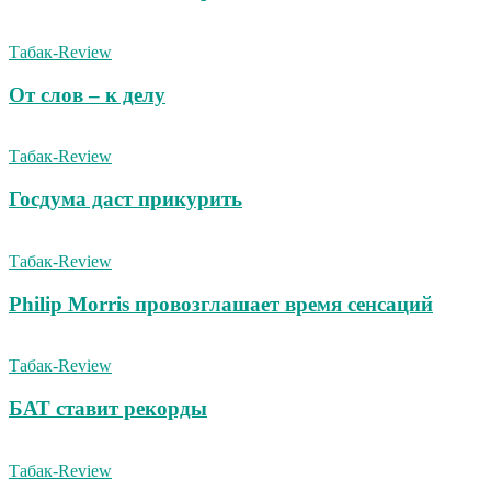
Табак-Review
От слов – к делу
Табак-Review
Госдума даст прикурить
Табак-Review
Philip Morris провозглашает время сенсаций
Табак-Review
БАТ ставит рекорды
Табак-Review