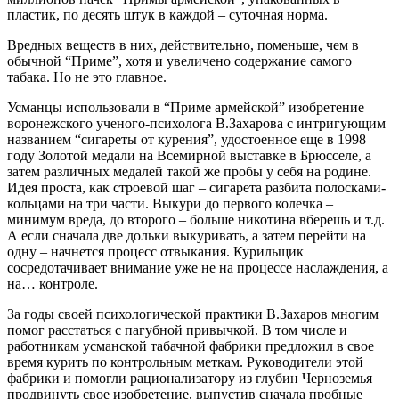
пластик, по десять штук в каждой – суточная норма.
Вредных веществ в них, действительно, поменьше, чем в
обычной “Приме”, хотя и увеличено содержание самого
табака. Но не это главное.
Усманцы использовали в “Приме армейской” изобретение
воронежского ученого-психолога В.Захарова с интригующим
названием “сигареты от курения”, удостоенное еще в 1998
году Золотой медали на Всемирной выставке в Брюсселе, а
затем различных медалей такой же пробы у себя на родине.
Идея проста, как строевой шаг – сигарета разбита полосками-
кольцами на три части. Выкури до первого колечка –
минимум вреда, до второго – больше никотина вберешь и т.д.
А если сначала две дольки выкуривать, а затем перейти на
одну – начнется процесс отвыкания. Курильщик
сосредотачивает внимание уже не на процессе наслаждения, а
на… контроле.
За годы своей психологической практики В.Захаров многим
помог расстаться с пагубной привычкой. В том числе и
работникам усманской табачной фабрики предложил в свое
время курить по контрольным меткам. Руководители этой
фабрики и помогли рационализатору из глубин Черноземья
продвинуть свое изобретение, выпустив сначала пробные