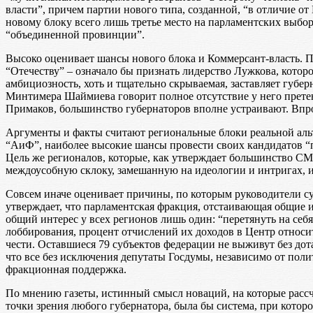
власти”, причем партии нового типа, созданной, “в отличие о
новому блоку всего лишь третье место на парламентских выбор
“объединенной провинции”.
Высоко оценивает шансы нового блока и Коммерсант-власть. 
“Отечеству” – означало бы признать лидерство Лужкова, котор
амбициозность, хоть и тщательно скрываемая, заставляет губе
Минтимера Шаймиева говорит полное отсутствие у него претен
Примаков, большинство губернаторов вполне устраивают. Впро
Аргументы и факты считают региональные блоки реальной аль
“АиФ”, наиболее высокие шансы провести своих кандидатов “п
Цель же регионалов, которые, как утверждает большинство СМИ
междоусобную склоку, замешанную на идеологии и интригах, и
Совсем иначе оценивает причины, по которым руководители су
утверждает, что парламентская фракция, отстаивающая общие 
общий интерес у всех регионов лишь один: “перетянуть на себ
лоббирования, процент отчислений их доходов в Центр относите
чести. Оставшиеся 79 субъектов федерации не выживут без до
что все без исключения депутаты Госдумы, независимо от пол
фракционная поддержка.
По мнению газеты, истинный смысл новаций, на которые рассч
точки зрения любого губернатора, была бы система, при котор