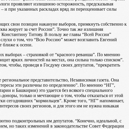
оциологи проявляют излишнюю осторожность, предсказывая
 – и при указанных раскладах вряд ли переоценивает силы
ющих свои позиции накануне выборов, примкнуть собственно к
ква жирует за счет России”. Точно так же излишняя
” Константину Титову. В пользу же главы “Всей России”
 слухи о том, что “Всю Россию” может возглавить Евгений
 ближе к осени.
х выборах – страховкой от “красного реванша”. По мнению
цит ярких личностей на местах, она сильна только списком”.
ом, чтобы, проведя в Госдуму своих депутатов, “прекратить
региональное представительство, Независимая газета. Она
интересы эти различны по определению”. По мнению “НГ”,
тарии и Башкирии) это удается без всякого специального
-доноры, только и мечтающие о том, чтобы отказаться от этой
тки сегодняшних “кормильцев”. Кроме того, “НГ” напоминает,
нтересов своих регионов, и для этого им не нужна никакая
лютно подконтрольных им депутатов. “Конечно, идеальной, с
нием, но таких изменений в законодательстве Совет Федерации