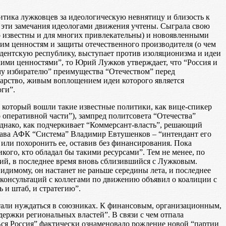
итика лужковцев за идеологическую невнятицу и близость к
то эти замечания идеологами движения учтены. Сыграла свою
шо известны и для многих привлекательны) и новоявленными
м ценностям и защиты отечественного производителя (о чем
зидентскую республику, выступает против изоляционизма и идеи
ими ценностями”, то Юрий Лужков утверждает, что “Россия и
му избирателю” преимущества “Отечеством” перед
ударство, живым воплощением идеи которого является
оги”.
 который вошли такие известные политики, как вице-спикер
оперативной части”), зампред политсовета “Отечества”
Однако, как подчеркивает “Коммерсант-власть”, решающий
 глава АФК “Система” Владимир Евтушенков – “интендант его
 или похоронить ее, оставив без финансирования. Пока
ого, кто обладал бы такими ресурсами”. Тем не менее, по
ий, в последнее время вновь сблизившийся с Лужковым.
идимому, он настанет не раньше середины лета, и последнее
 консультаций с коллегами по движению объявил о коалиции с
 и штаб, и стратегию”.
тали нуждаться в союзниках. К финансовым, организационным,
ржки региональных властей”. В связи с чем отпала
“Вся Россия” фактически ознаменовало рождение новой “партии