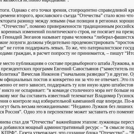
оги. Однако с его точки зрения, стопроцентно справедливой кр
времени второго, ярославского съезда “Отечества” стало ясно ч
лектората разницу между левыми (чьи позиции в регионах хоро
 “Отечество”, помимо приверженности традиционным российски
ет коренных изменений политического строя, не посягает на пре
 Геннадий Зюганов называет права человека “либерал-фашистск
Такие лозунги должны убедительно продемонстрировать “просто
е” не готов поддержать левых. То же, что патерналистское гос
одами граждан, в расчет попросту не принимается, – пишут “Ит
е место публикациям о составе предвыборного штаба Лужкова, в
 президентских программ Евгений Савостьянов (“заместитель по 
Политика” Вячеслав Никонов (“начальник разведки”) и другие. 
ем официальных постов и конкретно ни за что не отвечает. Это
Именно от него зависит, поддержать ту или иную идею штабистов
икто не оспаривает: “в команде столичного мэра нет больше ник
ову мог бы составить известный телемагнат Владимир Гусинск
ения о контроле над избирательной кампанией еще впереди. По-в
 могут быть весьма неожиданными: “Недавно Лужков без лишних
Россия”. Одно это в перспективе может заставить его поменять
иева стал для “Отечества” важнейшим этапом: лужковцы перес
 добавился мощный административный ресурс – “в смысле подде
 КПРФ”. Газета утверждает, что создание блока “Отечество” – 