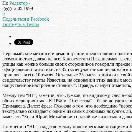
По
Редактор
-
12.05.1999
0:00
0
Поделиться в Facebook
Твитнуть в Twitter
Первомайские митинги и демонстрации предоставили политичес
возможностью далеко не все. Как отметила Независимая газета
улицы как можно больше своих сторонников говорили прежде в
официальной статистики: из 35 тысяч участников первомайс
пришлось всего 10 тысяч. Остальные 25 тысяч записали в сво
свидетельству газеты Известия, на основании этих данных мос
общественное настроение столицы”. Правда, следует отметить
Между тем “НГ”, заметив, что Лужков, по-видимому, счел нео
обоих мероприятиях – КПРФ м “Отечества” – были до удивлени
Примакова. Далее: фраза Лужкова о том, что необходимо “перес
текстуально совпадает с одним из самых любимых лозунгов ли
замечает: “Если Юрий Михайлович с такой же лихостью и дальше
По мнению “НГ”, сходство между политическими позициями Лу
одними и теми же штампами, оба уверены, что только их парт