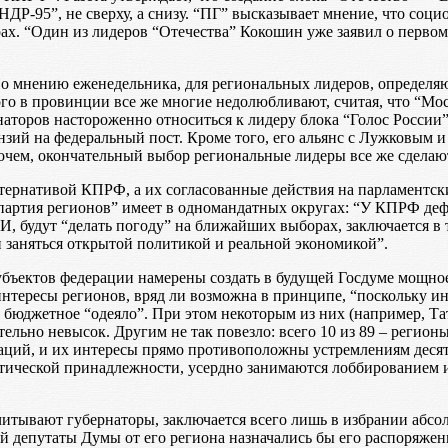
т НДР-95”, не сверху, а снизу. “ПГ” высказывает мнение, что с
ах. “Один из лидеров “Отечества” Кокошин уже заявил о первом
По мнению еженедельника, для региональных лидеров, определя
ого в провинции все же многие недолюбливают, считая, что “Мос
рнаторов настороженно относиться к лидеру блока “Голос России
зий на федеральный пост. Кроме того, его альянс с Лужковым и
чем, окончательный выбор региональные лидеры все же сделают
тернативой КПРФ, а их согласованные действия на парламентски
артия регионов” имеет в одномандатных округах: “У КПРФ дефи
, будут “делать погоду” на ближайших выборах, заключается в т
 заняться открытой политикой и реальной экономикой”.
бъектов федерации намерены создать в будущей Госдуме мощное 
интересы регионов, вряд ли возможна в принципе, “поскольку 
я бюджетное “одеяло”. При этом некоторым из них (например, Та
льно невысок. Другим не так повезло: всего 10 из 89 – регионы
таций, и их интересы прямо противоположны устремлениям деся
итической принадлежности, усердно занимаются лоббированием и
итывают губернаторы, заключается всего лишь в избрании абсо
ой депутаты Думы от его региона назначались бы его распоряже