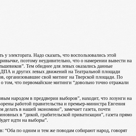
у электората. Надо сказать, что воспользовались этой
привычке, поэтому неудивительно, что о намерении вывести на
льшевиков”. Тем обиднее для левых оказались данные
, ДПА и других левых движений на Театральной площади
ов, организовавшие свой митинг на Тверской площади. По
 о том, что первомайские митинги “довольно точно отражали
овым народом в преддверии выборов”, находит, что лозунги на
ворены работой правительства и премьер-министра Евгения
м делать в нашей экономике”, замечает газета, почти
иновных в “дикой, грабительской приватизации”, газета прямо
будет идти на выборы”.
 “Оба по одним и тем же поводам собирают народ, говорят