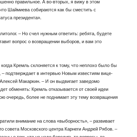
шенно правильное. А во-вторых, я вижу в этом
 что Шаймиева собираются как бы сместить с
атуса президента».
литолог. – Но счел нужным ответить: ребята, будете
тавит вопрос о возвращении выборов, и вам это
 когда Кремль склоняется к тому, что неплохо было бы
, – подтверждает в интервью Новым известиям вице-
Алексей Макаркин. – И он выдвигает заведомо
дет обменять: Кремль отказывается от своей идеи
ою очередь, более не поднимает эту тему возвращения
ратили внимание на слова «выборность», – развивает
го совета Московского центра Карнеги Андрей Рябов. –
аны о том, что не надо бередить те вопросы, те