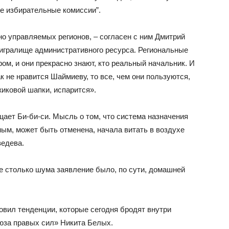
е избирательные комиссии”.
но управляемых регионов, – согласен с ним Дмитрий
игралище административного ресурса. Региональные
ом, и они прекрасно знают, кто реальный начальник. И
ак не нравится Шаймиеву, то все, чем они пользуются,
иковой шапки, испарится».
щает Би-би-си. Мысль о том, что система назначения
ым, может быть отменена, начала витать в воздухе
ведева.
 столько шума заявление было, по сути, домашней
вил тенденции, которые сегодня бродят внутри
юза правых сил» Никита Белых.