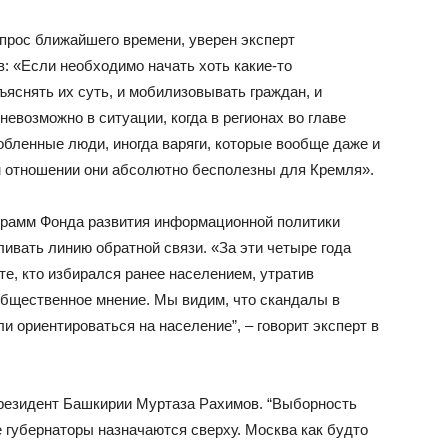
опрос ближайшего времени, уверен эксперт
: «Если необходимо начать хоть какие-то
яснять их суть, и мобилизовывать граждан, и
евозможно в ситуации, когда в регионах во главе
обленные люди, иногда варяги, которые вообще даже и
том отношении они абсолютно бесполезны для Кремля».
грамм Фонда развития информационной политики
ивать линию обратной связи. «За эти четыре года
те, кто избирался ранее населением, утратив
общественное мнение. Мы видим, что скандалы в
и ориентироваться на население”, – говорит эксперт в
езидент Башкирии Муртаза Рахимов. “Выборность
е губернаторы назначаются сверху. Москва как будто