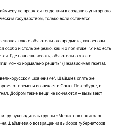
аймиеву не нравятся тенденции к созданию унитарного
ческим государством, только если останется
егионах такого обязательного предмета, как основы
особо и столь же резко, как и о политике: “У нас есть
ется. Где начнешь чесать, обязательно что-то
игии можно нормально решить” (Независимая газета).
 “великорусском шовинизме”, Шаймиев опять же
время от времени возникает в Санкт-Петербурге, в
сигнал. Добром такие вещи не кончаются – вызывают
лит.ру руководитель группы «Меркатор» политолог
-на Шаймиева о возвращении выборов губернаторов,