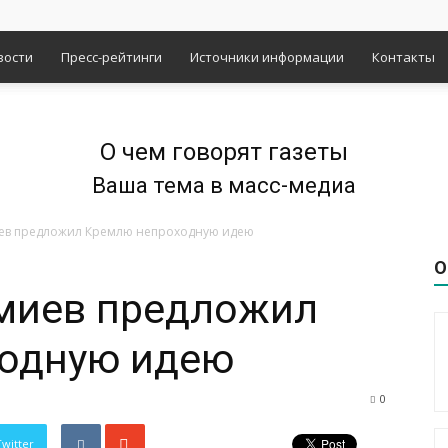
вости
Пресс-рейтинги
Источники информации
Контакты
О чем говорят газеты
Ваша тема в масс-медиа
в предложил Кремлю непроходную идею
О
миев предложил
одную идею
0
Twitter