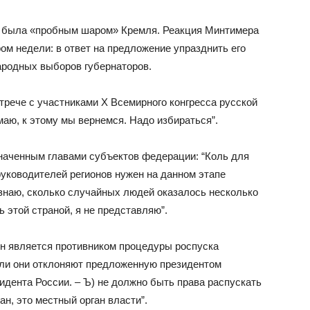
те была «пробным шаром» Кремля. Реакция Минтимера
м недели: в ответ на предложение упразднить его
ародных выборов губернаторов.
трече с участниками X Всемирного конгресса русской
маю, к этому мы вернемся. Надо избираться”.
наченным главами субъектов федерации: “Коль для
руководителей регионов нужен на данном этапе
 знаю, сколько случайных людей оказалось несколько
ь этой страной, я не представляю”.
н является противником процедуры роспуска
сли они отклоняют предложенную президентом
зидента России. – Ъ) не должно быть права распускать
н, это местный орган власти”.