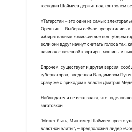
господин Шаймиев держит под контролем вс
«Татарстан – это один из самых электораль
Орешкин. – Выборы сейчас превратились в 
избирательные комиссии все под губернатор
если они вдруг начнут считать голоса так, к
начиная с казенной квартиры, машины и пыж
Впрочем, существует и другая версия, сооб
губернаторов, введенная Владимиром Путин
сразу же с приходом к власти Дмитрия Мед
Наблюдатели не исключают, что наделавшее
заготовкой.
“Может быть, Минтимер Шаймиев просто уло
властной элиты”, – предположил лидер «Со