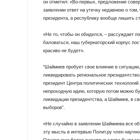
он отметил: «Во-первых, предложение совер
заявлении ответ на утечку недавнюю о том,
президента, а республику вообще лишить ст
«Не то, чтобы он обиделся, – рассуждает по
баловаться, наш губернаторский корпус пос
красиво не будет».
“Шаймиев пробует свое влияние в ситуации,
ликвидировать региональное президентство
президент Центра политических технологий 
непроходную идею, которую потом можно бу
ликвидации президентства, а Шаймиев, в св
выборов”.
«Не случайно в заявлении Шаймиева все об
эту мысль в интервью Полит.ру член научно
Однако еще более значимые слова были сказ