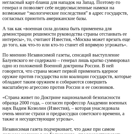
негласный карт-бланш для нападок на Запад. Поэтому-то
генерал и позволяет себе недвусмысленные намеки на
возможные “экологические последствия” в адрес государств,
согласных приютить американские базы.
А так как «военная сила должна быть применена для
демонстрации решимости руководства страны отстаивать ее
интересы», то, считают Известия, «Москва может врезать еще
до того, как что-то или кто-то станет ей впрямую угрожать».
По мнению Независимой газеты, сенсаций выступление
Балуевского не содержало – генерал лишь кратко суммировал
одно из положений Военной доктрины России. В ней
говорится, что страна может первой применить ядерное
оружие против государства или коалиции государств, которые
обладают таким оружием и собираются совершить
масштабную агрессию против России и ее союзников.
«Страна живет по Доктрине национальной безопасности
образца 2000 года, – согласен профессор Академии военных
наук Вадим Козюлин (Известия), – которая унаследовала
очень многие страхи и предрассудки советского времени, а
также и несуществующие угрозы».
Независимая газета подчеркивает, что даже при самом