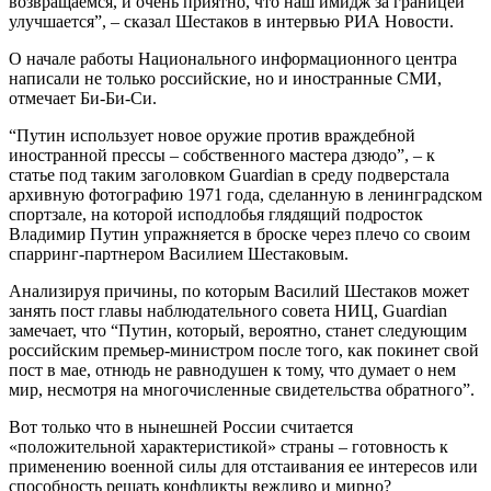
возвращаемся, и очень приятно, что наш имидж за границей
улучшается”, – сказал Шестаков в интервью РИА Новости.
О начале работы Национального информационного центра
написали не только российские, но и иностранные СМИ,
отмечает Би-Би-Си.
“Путин использует новое оружие против враждебной
иностранной прессы – собственного мастера дзюдо”, – к
статье под таким заголовком Guardian в среду подверстала
архивную фотографию 1971 года, сделанную в ленинградском
спортзале, на которой исподлобья глядящий подросток
Владимир Путин упражняется в броске через плечо со своим
спарринг-партнером Василием Шестаковым.
Анализируя причины, по которым Василий Шестаков может
занять пост главы наблюдательного совета НИЦ, Guardian
замечает, что “Путин, который, вероятно, станет следующим
российским премьер-министром после того, как покинет свой
пост в мае, отнюдь не равнодушен к тому, что думает о нем
мир, несмотря на многочисленные свидетельства обратного”.
Вот только что в нынешней России считается
«положительной характеристикой» страны – готовность к
применению военной силы для отстаивания ее интересов или
способность решать конфликты вежливо и мирно?