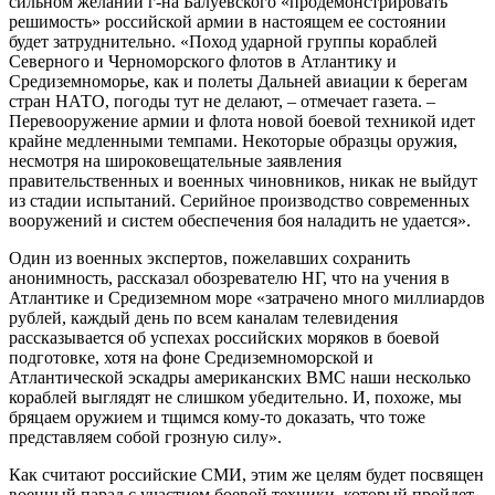
сильном желании г-на Балуевского «продемонстрировать
решимость» российской армии в настоящем ее состоянии
будет затруднительно. «Поход ударной группы кораблей
Северного и Черноморского флотов в Атлантику и
Средиземноморье, как и полеты Дальней авиации к берегам
стран НАТО, погоды тут не делают, – отмечает газета. –
Перевооружение армии и флота новой боевой техникой идет
крайне медленными темпами. Некоторые образцы оружия,
несмотря на широковещательные заявления
правительственных и военных чиновников, никак не выйдут
из стадии испытаний. Серийное производство современных
вооружений и систем обеспечения боя наладить не удается».
Один из военных экспертов, пожелавших сохранить
анонимность, рассказал обозревателю НГ, что на учения в
Атлантике и Средиземном море «затрачено много миллиардов
рублей, каждый день по всем каналам телевидения
рассказывается об успехах российских моряков в боевой
подготовке, хотя на фоне Средиземноморской и
Атлантической эскадры американских ВМС наши несколько
кораблей выглядят не слишком убедительно. И, похоже, мы
бряцаем оружием и тщимся кому-то доказать, что тоже
представляем собой грозную силу».
Как считают российские СМИ, этим же целям будет посвящен
военный парад с участием боевой техники, который пройдет