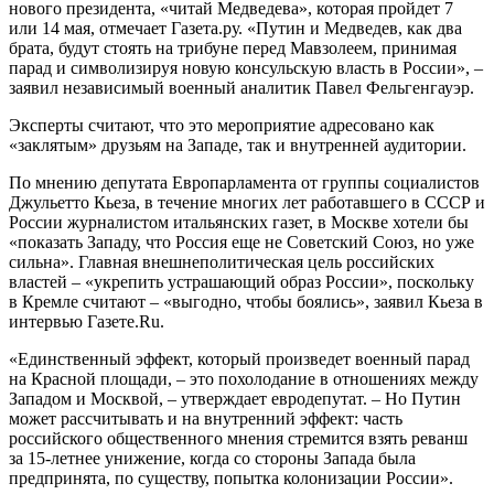
нового президента, «читай Медведева», которая пройдет 7
или 14 мая, отмечает Газета.ру. «Путин и Медведев, как два
брата, будут стоять на трибуне перед Мавзолеем, принимая
парад и символизируя новую консульскую власть в России», –
заявил независимый военный аналитик Павел Фельгенгауэр.
Эксперты считают, что это мероприятие адресовано как
«заклятым» друзьям на Западе, так и внутренней аудитории.
По мнению депутата Европарламента от группы социалистов
Джульетто Кьеза, в течение многих лет работавшего в СССР и
России журналистом итальянских газет, в Москве хотели бы
«показать Западу, что Россия еще не Советский Союз, но уже
сильна». Главная внешнеполитическая цель российских
властей – «укрепить устрашающий образ России», поскольку
в Кремле считают – «выгодно, чтобы боялись», заявил Кьеза в
интервью Газете.Ru.
«Единственный эффект, который произведет военный парад
на Красной площади, – это похолодание в отношениях между
Западом и Москвой, – утверждает евродепутат. – Но Путин
может рассчитывать и на внутренний эффект: часть
российского общественного мнения стремится взять реванш
за 15-летнее унижение, когда со стороны Запада была
предпринята, по существу, попытка колонизации России».