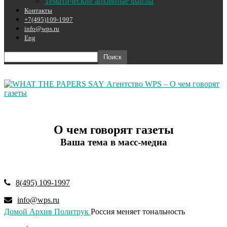
Тематические архивные файлы
Контакты
+7(495)109-1997
info@wps.ru
Eng
Агентство WPS – О чем говорят
газеты
О чем говорят газеты
Ваша тема в масс-медиа
8(495) 109-1997
info@wps.ru
Домой
Архив
Политрук
Россия меняет тональность