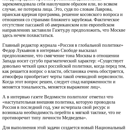
зарекомендовала себя наилучшим образом или, во всяком
случае, не потеряла лица. Это, судя по словам Лаврова,
иранская ядерная программа, решение косовского вопроса и
отношения со странами ближнего зарубежья. Фактическое
отсутствие пассажей об американском или европейском
направлениях заставили Газету.ру предположить, что Москве
здесь нечем похвастаться.
Главный редактор журнала «Россия в глобальной политике»
Федор Лукьянов в интервью Свободе высказал
предположение, что смягчение тона Москвы в отношении
Запада носит сугубо прагматический характер: «Существует
довольно четкий цикл российской политики, когда перед тем,
как решается вопрос о власти, обстановка очень обостряется,
атмосфера приобретает черты такой очевидной нервозности.
Когда этот вопрос решен, следует спад напряженности и
меняется тональность, меняется выражение лиц».
А в интервью газете Ведомости политолог отметил что
«наступательная внешняя политика, которую проводила
Россия в последний год, уже исчерпала свой ресурс и
возникала необходимость перейти к мягкой тактике, что не
противоречит типу личности Медведева».
Для выполнения этой задачи создается новый Национальный