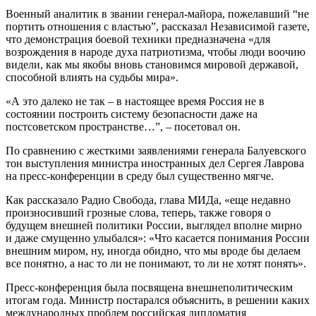
Военный аналитик в звании генерал-майора, пожелавший “не
портить отношения с властью”, рассказал Независимой газете,
что демонстрация боевой техники предназначена «для
возрождения в народе духа патриотизма, чтобы люди воочию
видели, как мы якобы вновь становимся мировой державой,
способной влиять на судьбы мира».
«А это далеко не так – в настоящее время Россия не в
состоянии построить систему безопасности даже на
постсоветском пространстве…”, – посетовал он.
По сравнению с жесткими заявлениями генерала Балуевского
тон выступления министра иностранных дел Сергея Лаврова
на пресс-конференции в среду был существенно мягче.
Как рассказало Радио Свобода, глава МИДа, «еще недавно
произносивший грозные слова, теперь, также говоря о
будущем внешней политики России, выглядел вполне мирно
и даже смущенно улыбался»: «Что касается понимания России
внешним миром, ну, иногда обидно, что мы вроде бы делаем
все понятно, а нас то ли не понимают, то ли не хотят понять».
Пресс-конференция была посвящена внешнеполитическим
итогам года. Министр постарался объяснить, в решении каких
международных проблем российская дипломатия