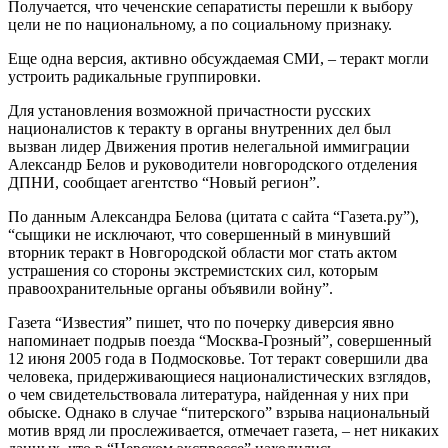
Получается, что чеченские сепаратисты перешли к выбору
цели не по национальному, а по социальному признаку.
Еще одна версия, активно обсуждаемая СМИ, – теракт могли
устроить радикальные группировки.
Для установления возможной причастности русских
националистов к теракту в органы внутренних дел был
вызван лидер Движения против нелегальной иммиграции
Александр Белов и руководители новгородского отделения
ДПНИ, сообщает агентство “Новый регион”.
По данным Александра Белова (цитата с сайта “Газета.ру”),
“сыщики не исключают, что совершенный в минувший
вторник теракт в Новгородской области мог стать актом
устрашения со стороны экстремистских сил, которым
правоохранительные органы объявили войну”.
Газета “Известия” пишет, что по почерку диверсия явно
напоминает подрыв поезда “Москва-Грозный”, совершенный
12 июня 2005 года в Подмосковье. Тот теракт совершили два
человека, придерживающиеся националистических взглядов,
о чем свидетельствовала литература, найденная у них при
обыске. Однако в случае “питерского” взрыва национальный
мотив вряд ли прослеживается, отмечает газета, – нет никаких