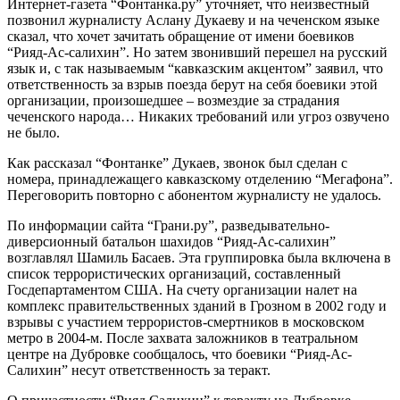
Интернет-газета “Фонтанка.ру” уточняет, что неизвестный
позвонил журналисту Аслану Дукаеву и на чеченском языке
сказал, что хочет зачитать обращение от имени боевиков
“Рияд-Ас-салихин”. Но затем звонивший перешел на русский
язык и, с так называемым “кавказским акцентом” заявил, что
ответственность за взрыв поезда берут на себя боевики этой
организации, произошедшее – возмездие за страдания
чеченского народа… Никаких требований или угроз озвучено
не было.
Как рассказал “Фонтанке” Дукаев, звонок был сделан с
номера, принадлежащего кавказскому отделению “Мегафона”.
Переговорить повторно с абонентом журналисту не удалось.
По информации сайта “Грани.ру”, разведывательно-
диверсионный батальон шахидов “Рияд-Ас-салихин”
возглавлял Шамиль Басаев. Эта группировка была включена в
список террористических организаций, составленный
Госдепартаментом США. На счету организации налет на
комплекс правительственных зданий в Грозном в 2002 году и
взрывы с участием террористов-смертников в московском
метро в 2004-м. После захвата заложников в театральном
центре на Дубровке сообщалось, что боевики “Рияд-Ас-
Салихин” несут ответственность за теракт.