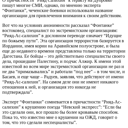
О причастности “Рияд Салихин” к теракту на Дубровке
пишут многие СМИ, однако, по мнению эксперта
“Фонтанки”, чеченские боевики использовали название
организации для привлечения внимания к своим действиям.
Вот что на условиях анонимности рассказал “Фонтанке”
востоковед, специалист по экстремистским организациям:
“Рияд-Ас-салихин” в дословном переводе означает “Идущие
по божьему пути”. Эта организация террористов базируется в
Иордании, имея корни на Аравийском полуострове, и была
еще до недавнего времени представлена только на территории
Дагестана. Ее бойцы – это действительно специалисты своего
дела, прошедшие Палестину, и подчас Алжир. К имени этой
известной во всем мире экстремистской организации не раз и
не два “примазывались” и работали “под нее” – в том числе, и
Басаев, и еще чаще – Радуев, заявляя, что действуют от имени
“Рияд-Ас-салихин”. На самом деле они не имеют никакого
отношения к ней, и организация это никогда не
подтверждала”.
Эксперт “Фонтанки” сомневается в причастности “Рияд-Ас-
салихин” к крушению поезда “Невский экспресс”: “Если бы
это сделали они, все прошло бы более кровавым способом.
Пока то, что известно мне о крушении на ОЖД, говорит о
том, что это сделали неспециалисты”.