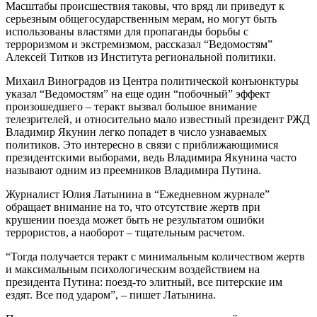
Масштабы происшествия таковы, что вряд ли приведут к
серьезным общегосударственным мерам, но могут быть
использованы властями для пропаганды борьбы с
терроризмом и экстремизмом, рассказал “Ведомостям”
Алексей Титков из Института региональной политики.
Михаил Виноградов из Центра политической конъюнктуры
указал “Ведомостям” на еще один “побочный” эффект
произошедшего – теракт вызвал большое внимание
телезрителей, и относительно мало известный президент РЖД
Владимир Якунин легко попадет в число узнаваемых
политиков. Это интересно в связи с приближающимися
президентскими выборами, ведь Владимира Якунина часто
называют одним из преемников Владимира Путина.
Журналист Юлия Латынина в “Ежедневном журнале”
обращает внимание на то, что отсутствие жертв при
крушении поезда может быть не результатом ошибки
террористов, а наоборот – тщательным расчетом.
“Тогда получается теракт с минимальным количеством жертв
и максимальным психологическим воздействием на
президента Путина: поезд-то элитный, все питерские им
ездят. Все под ударом”, – пишет Латынина.