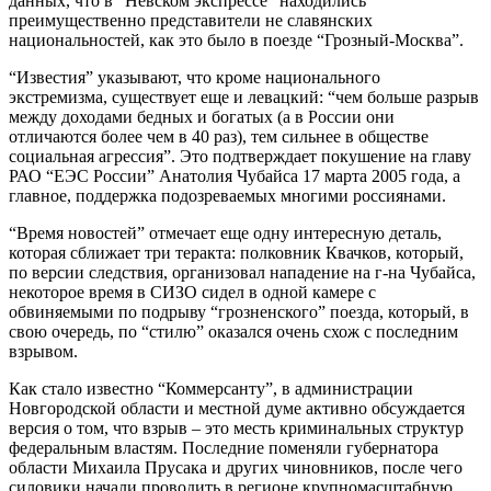
данных, что в “Невском экспрессе” находились
преимущественно представители не славянских
национальностей, как это было в поезде “Грозный-Москва”.
“Известия” указывают, что кроме национального
экстремизма, существует еще и левацкий: “чем больше разрыв
между доходами бедных и богатых (а в России они
отличаются более чем в 40 раз), тем сильнее в обществе
социальная агрессия”. Это подтверждает покушение на главу
РАО “ЕЭС России” Анатолия Чубайса 17 марта 2005 года, а
главное, поддержка подозреваемых многими россиянами.
“Время новостей” отмечает еще одну интересную деталь,
которая сближает три теракта: полковник Квачков, который,
по версии следствия, организовал нападение на г-на Чубайса,
некоторое время в СИЗО сидел в одной камере с
обвиняемыми по подрыву “грозненского” поезда, который, в
свою очередь, по “стилю” оказался очень схож с последним
взрывом.
Как стало известно “Коммерсанту”, в администрации
Новгородской области и местной думе активно обсуждается
версия о том, что взрыв – это месть криминальных структур
федеральным властям. Последние поменяли губернатора
области Михаила Прусака и других чиновников, после чего
силовики начали проводить в регионе крупномасштабную