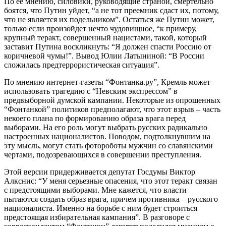
По ее мнению, силовики, руководящие страной, смертельно
боятся, что Путин уйдет, “а не тот преемник сдаст их, потому,
что не является их подельником”. Остаться же Путин может,
только если произойдет нечто чудовищное, “к примеру,
крупный теракт, совершенный нацистами, такой, который
заставит Путина воскликнуть: “Я должен спасти Россию от
коричневой чумы!”. Вывод Юлии Латыниной: “В России
сложилась предтеррористическая ситуация”.
По мнению интернет-газеты “Фонтанка.ру”, Кремль может
использовать трагедию с “Невским экспрессом” в
предвыборной думской кампании. Некоторые из опрошенных
“Фонтанкой” политиков предполагают, что этот взрыв – часть
некоего плана по формированию образа врага перед
выборами. На его роль могут выбрать русских радикально
настроенных националистов. Поводом, подтолкнувшим на
эту мысль, могут стать фотороботы мужчин со славянскими
чертами, подозревающихся в совершении преступления.
Этой версии придерживается депутат Госдумы Виктор
Алкснис: “У меня серьезные опасения, что этот теракт связан
с предстоящими выборами. Мне кажется, что власти
пытаются создать образ врага, причем противника – русского
националиста. Именно на борьбе с ним будет строиться
предстоящая избирательная кампания”. В разговоре с