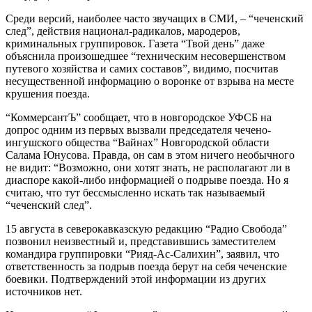
Среди версий, наиболее часто звучащих в СМИ, – “чеченский
след”, действия национал-радикалов, мародеров,
криминальных группировок. Газета “Твой день” даже
объяснила произошедшее “техническим несовершенством
путевого хозяйства и самих составов”, видимо, посчитав
несущественной информацию о воронке от взрыва на месте
крушения поезда.
“КоммерсантЪ” сообщает, что в новгородское УФСБ на
допрос одним из первых вызвали председателя чечено-
ингушского общества “Вайнах” Новгородской области
Салама Юнусова. Правда, он сам в этом ничего необычного
не видит: “Возможно, они хотят знать, не располагают ли в
диаспоре какой-либо информацией о подрыве поезда. Но я
считаю, что тут бессмысленно искать так называемый
“чеченский след”.
15 августа в северокавказскую редакцию “Радио Свобода”
позвонил неизвестный и, представившись заместителем
командира группировки “Рияд-Ас-Салихин”, заявил, что
ответственность за подрыв поезда берут на себя чеченские
боевики. Подтверждений этой информации из других
источников нет.