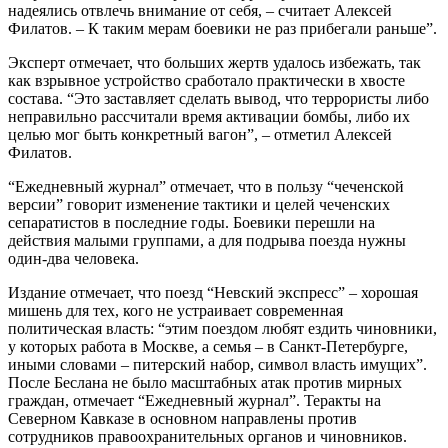
надеялись отвлечь внимание от себя, – считает Алексей
Филатов. – К таким мерам боевики не раз прибегали раньше”.
Эксперт отмечает, что больших жертв удалось избежать, так
как взрывное устройство сработало практически в хвосте
состава. “Это заставляет сделать вывод, что террористы либо
неправильно рассчитали время активации бомбы, либо их
целью мог быть конкретный вагон”, – отметил Алексей
Филатов.
“Ежедневный журнал” отмечает, что в пользу “чеченской
версии” говорит изменение тактики и целей чеченских
сепаратистов в последние годы. Боевики перешли на
действия малыми группами, а для подрыва поезда нужны
один-два человека.
Издание отмечает, что поезд “Невский экспресс” – хорошая
мишень для тех, кого не устраивает современная
политическая власть: “этим поездом любят ездить чиновники,
у которых работа в Москве, а семья – в Санкт-Петербурге,
иными словами – питерский набор, символ власть имущих”.
После Беслана не было масштабных атак против мирных
граждан, отмечает “Ежедневный журнал”. Теракты на
Северном Кавказе в основном направлены против
сотрудников правоохранительных органов и чиновников.