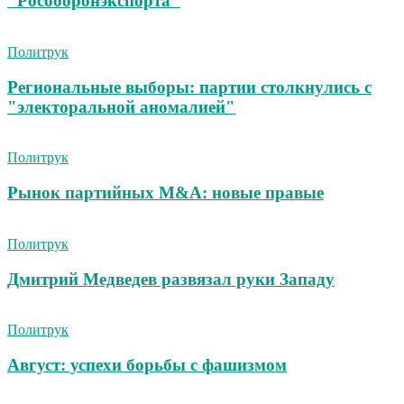
"Рособоронэкспорта"
Политрук
Региональные выборы: партии столкнулись с
"электоральной аномалией"
Политрук
Рынок партийных M&A: новые правые
Политрук
Дмитрий Медведев развязал руки Западу
Политрук
Август: успехи борьбы с фашизмом