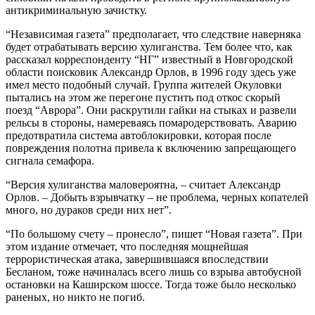
антикриминальную зачистку.
“Независимая газета” предполагает, что следствие наверняка
будет отрабатывать версию хулиганства. Тем более что, как
рассказал корреспонденту “НГ” известный в Новгородской
области поисковик Александр Орлов, в 1996 году здесь уже
имел место подобный случай. Группа жителей Окуловки
пытались на этом же перегоне пустить под откос скорый
поезд “Аврора”. Они раскрутили гайки на стыках и развели
рельсы в стороны, намереваясь помародерствовать. Аварию
предотвратила система автоблокировки, которая после
повреждения полотна привела к включению запрещающего
сигнала семафора.
“Версия хулиганства маловероятна, – считает Александр
Орлов. – Добыть взрывчатку – не проблема, черных копателей
много, но дураков среди них нет”.
“По большому счету – пронесло”, пишет “Новая газета”. При
этом издание отмечает, что последняя мощнейшая
террористическая атака, завершившаяся впоследствии
Бесланом, тоже начиналась всего лишь со взрыва автобусной
остановки на Каширском шоссе. Тогда тоже было несколько
раненых, но никто не погиб.