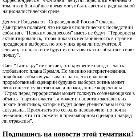
корреспондентом “Фонтанки” депутат поделился мнением о
том, что в ближайшее время могут быть аресты в радикальной
националистической среде.
Депутат Госдумы от “Справедливой России” Оксана
Дмитриева полагает, что никаких политических последствий
события с “Невским экспрессом” иметь не будут: “Террористы
активизировались, чтобы показать нестабильность в стране в
преддверии выборов, но это у них вряд ли получится. Я
считаю, что власти не будут использовать эти события в свою
пользу”.
Сайт “Газета.ру” не считает, что крушение поезда – часть
глобального плана Кремля, По мнению интернет-издания,
подобные события указывают на то, что в хорошо
проработанный сценарий будущих выборов жизнь может
легко внести существенные и неожиданные коррективы.
“Страх перед террористами может толкнуть сомневающихся в
объятья “партии власти”, а может и напротив заставить их
искать политиков, которые будут более убедительны и более
актуальны. Просчитать это сегодня невозможно, но почти
очевидно, что эти сюжеты в предвыборном сценарии навряд
ли отражены”.
Подпишись на новости этой тематики!