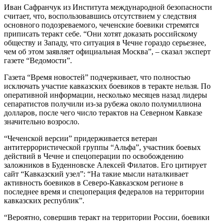
Иван Сафранчук из Института международной безопасности
считает, что, воспользовавшись отсутствием у следствия
основного подозреваемого, чеченские боевики стремятся
приписать теракт себе. “Они хотят доказать российскому
обществу и Западу, что ситуация в Чечне гораздо серьезнее,
чем об этом заявляет официальная Москва”, – сказал эксперт
газете “Ведомости”.
Газета “Время новостей” подчеркивает, что полностью
исключать участие кавказских боевиков в теракте нельзя. По
оперативной информации, несколько месяцев назад лидеры
сепаратистов получили из-за рубежа около полумиллиона
долларов, после чего число терактов на Северном Кавказе
значительно возросло.
“Чеченской версии” придерживается ветеран
антитеррористической группы “Альфа”, участник боевых
действий в Чечне и спецоперации по освобождению
заложников в Буденновске Алексей Филатов. Его цитирует
сайт “Кавказский узел”: “На такие мысли наталкивает
активность боевиков в Северо-Кавказском регионе в
последнее время и спецоперация федералов на территории
кавказских республик”.
“Вероятно, совершив теракт на территории России, боевики