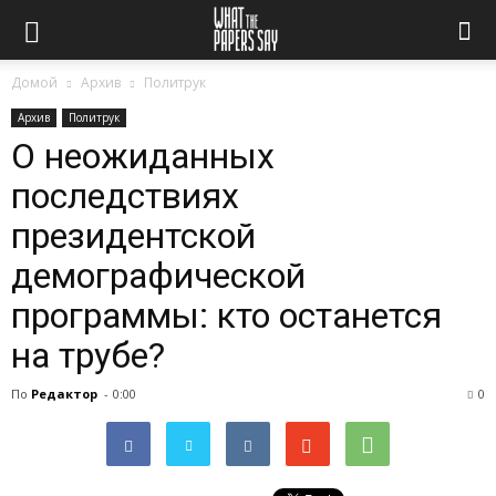
Домой
Архив
Политрук
Архив
Политрук
О неожиданных
последствиях
президентской
демографической
программы: кто останется
на трубе?
По
Редактор
-
0:00
0