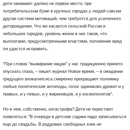
дети занимают далеко не первое место: при
потребительском буме в крупных городах у людей совсем
другая система мотиваций, чем требуется для усиленного
деторождения. Что же касается сельской России и
небольших городов, уровень жизни в них таков, что
выплатами, предусмотренными властями, положение вряд
ли удастся исправить.
“При словах “вымирание нации” у нас традиционно принято
опускать глаза, – пишет журнал Новое время, – в ожидании
грядущего апокалипсиса смиренно прекращают полемику
любые политические антиподы, голос одинаково дрожит и у
правых, и у левых, и у жириновцев, и у космополитов”.
Но в чем, собственно, катастрофа? Дети не перестают
появляться: “В очереди в детские садики надо записываться
еще до свадьбы. В роддомах свободных коек не