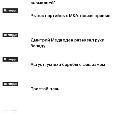
аномалией"
Политрук
Рынок партийных M&A: новые правые
Политрук
Дмитрий Медведев развязал руки
Западу
Политрук
Август: успехи борьбы с фашизмом
Политрук
Простой план