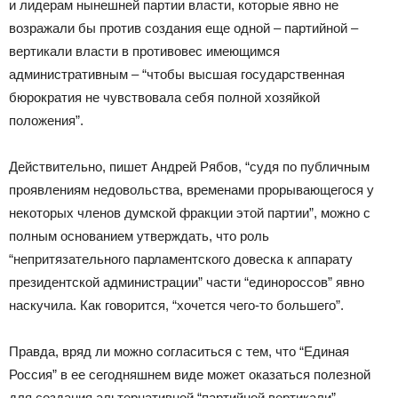
и лидерам нынешней партии власти, которые явно не
возражали бы против создания еще одной – партийной –
вертикали власти в противовес имеющимся
административным – “чтобы высшая государственная
бюрократия не чувствовала себя полной хозяйкой
положения”.
Действительно, пишет Андрей Рябов, “судя по публичным
проявлениям недовольства, временами прорывающегося у
некоторых членов думской фракции этой партии”, можно с
полным основанием утверждать, что роль
“непритязательного парламентского довеска к аппарату
президентской администрации” части “единороссов” явно
наскучила. Как говорится, “хочется чего-то большего”.
Правда, вряд ли можно согласиться с тем, что “Единая
Россия” в ее сегодняшнем виде может оказаться полезной
для создания альтернативной “партийной вертикали”.