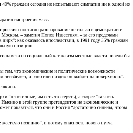
ти 40% граждан сегодня не испытывают симпатии ни к одной из
ыразил настроения масс.
россиян постигло разочарование не только в демократии и
а Москвы, – заметил Попов Известиям, – за его пределами
 цирк”: как оказалось впоследствии, в 1991 году 35% граждан
тельную позицию.
его намека на социальный катаклизм местные власти повели бы
ы тем, что экономические и политические возможности
м неизбежен, и рано или поздно он выйдет на поверхность”.
решкина.
и “пластичные, им есть что терять), а скорее “та часть
 Именно в этой группе претендентов на экономические и
жет показаться, что они и Россия “достаточно сильны, чтобы
 жесткую позицию”, и потому опасность нового путча