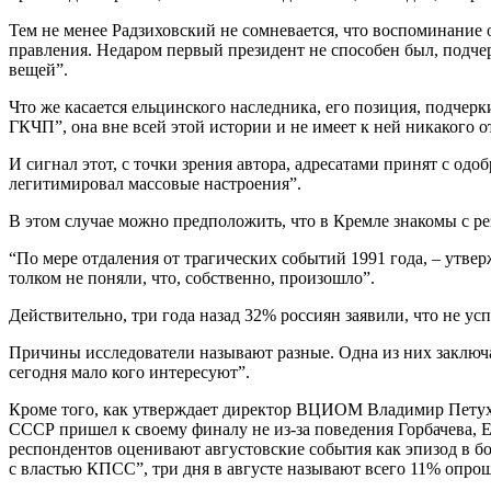
Тем не менее Радзиховский не сомневается, что воспоминание о
правления. Недаром первый президент не способен был, подчер
вещей”.
Что же касается ельцинского наследника, его позиция, подчерк
ГКЧП”, она вне всей этой истории и не имеет к ней никакого
И сигнал этот, с точки зрения автора, адресатами принят с од
легитимировал массовые настроения”.
В этом случае можно предположить, что в Кремле знакомы с р
“По мере отдаления от трагических событий 1991 года, – утвер
толком не поняли, что, собственно, произошло”.
Действительно, три года назад 32% россиян заявили, что не ус
Причины исследователи называют разные. Одна из них заключает
сегодня мало кого интересуют”.
Кроме того, как утверждает директор ВЦИОМ Владимир Петухов,
СССР пришел к своему финалу не из-за поведения Горбачева, 
респондентов оценивают августовские события как эпизод в б
с властью КПСС”, три дня в августе называют всего 11% опро