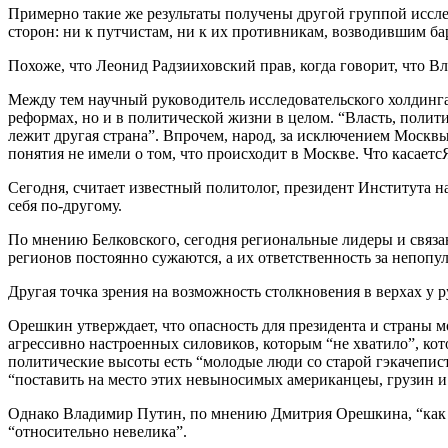
Примерно такие же результаты получены другой группой иссле
сторон: ни к путчистам, ни к их противникам, возводившим ба
Похоже, что Леонид Радзииховский прав, когда говорит, что 
Между тем научный руководитель исследовательского холдинга
реформах, но и в политической жизни в целом. “Власть, полити
лежит другая страна”. Впрочем, народ, за исключением Москвы 
понятия не имели о том, что происходит в Москве. Что касае
Сегодня, считает известный политолог, президент Института 
себя по-другому.
По мнению Белковского, сегодня региональные лидеры и свя
регионов постоянно сужаются, а их ответственность за непопу
Другая точка зрения на возможность столкновения в верхах у
Орешкин утверждает, что опасность для президента и страны мо
агрессивно настроенных силовиков, которым “не хватило”, ко
политические высоты есть “молодые люди со старой гэкачепист
“поставить на место этих невыносимых американцеы, грузин и
Однако Владимир Путин, по мнению Дмитрия Орешкина, “как ч
“относительно невелика”.