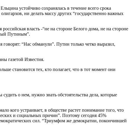
 Ельцина устойчиво сохранялась в течение всего срока
 олигархов, ни делать массу других “государственно важных
 российская власть -“не на стороне Белого дома, не на стороне
нный Путиным”.
я говорят: “Нас обманули”. Путин только четко выразил,
ны газетой Известия.
ьше становится тех, кто полагает, что в тот момент они
 судить о нем, нужно знать обстоятельства дела, которые
ло кого устраивает, в обществе растет понимание того, что
ческих и социальных причин”. Поэтому сегодня 45%
демократических сил. “Триумфом же демократии, покончившей