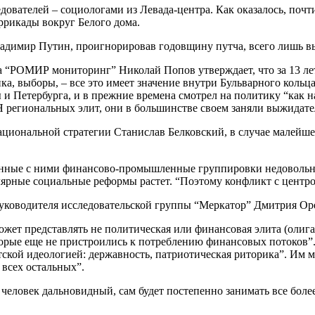
дователей – социологами из Левада-центра. Как оказалось, поч
ррикады вокруг Белого дома.
Владимир Путин, проигнорировав годовщину путча, всего лишь в
 “РОМИР мониторинг” Николай Попов утверждает, что за 13 лет 
ка, выборы, – все это имеет значение внутри Бульварного кольц
и Петербурга, и в прежние времена смотрел на политику “как на
тсЯ региональных элит, они в большинстве своем заняли выжида
национальной стратегии Станислав Белковский, в случае малейш
занные с ними финансово-промышленные группировки недовольн
лярные социальные реформы растет. “Поэтому конфликт с центро
 руководителя исследовательской группы “Меркатор” Дмитрия О
жет представлять не политическая или финансовая элита (олигарх
торые еще не пристроились к потреблению финансовых потоков”.
ской идеологией: державность, патриотическая риторика”. Им мо
 всех остальных”.
еловек дальновидный, сам будет постепенно занимать все более