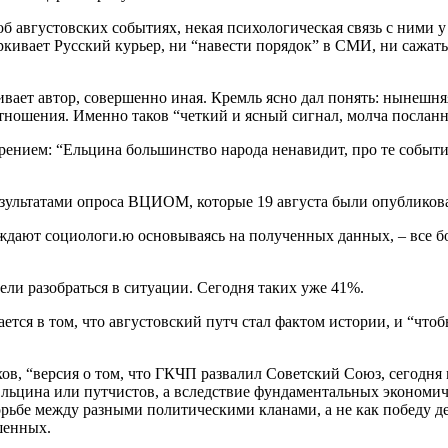
б августовских событиях, некая психологическая связь с ними у
кивает Русский курьер, ни “навести порядок” в СМИ, ни сажать
ивает автор, совершенно иная. Кремль ясно дал понять: нынешняя
 отношения. Именно таков “четкий и ясный сигнал, молча посла
обрением: “Ельцина большинство народа ненавидит, про те событи
езультатами опроса ВЦИОМ, которые 19 августа были опубликова
ждают социологи.ю основываясь на полученных данных, – все бол
пели разобраться в ситуации. Сегодня таких уже 41%.
ся в том, что августовский путч стал фактом истории, и “чтобы
 “версия о том, что ГКЧП развалил Советский Союз, сегодня ма
Ельцина или путчистов, а вследствие фундаментальных экономи
орьбе между разными политическими кланами, а не как победу 
шенных.