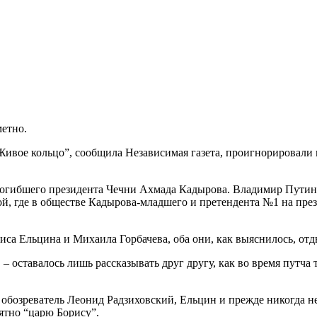
етно.
вое кольцо”, сообщила Независимая газета, проигнорировали в
погибшего президента Чечни Ахмада Кадырова. Владимир Путин п
ой, где в обществе Кадырова-младшего и претендента №1 на пр
риса Ельцина и Михаила Горбачева, оба они, как выяснилось, отд
 – оставалось лишь рассказывать друг другу, как во время путча
й обозреватель Леонид Радзиховский, Ельцин и прежде никогда н
ятно “царю Борису”.