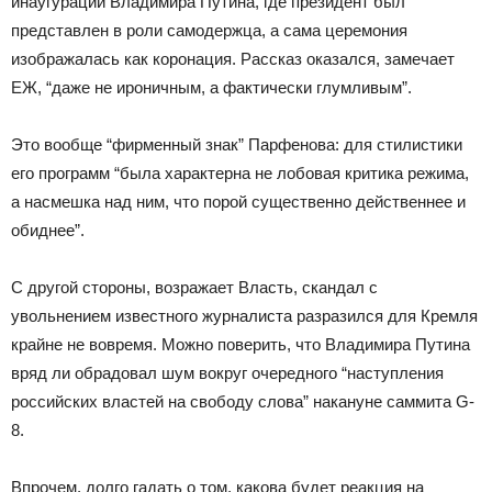
инаугурации Владимира Путина, где президент был
представлен в роли самодержца, а сама церемония
изображалась как коронация. Рассказ оказался, замечает
ЕЖ, “даже не ироничным, а фактически глумливым”.
Это вообще “фирменный знак” Парфенова: для стилистики
его программ “была характерна не лобовая критика режима,
а насмешка над ним, что порой существенно действеннее и
обиднее”.
С другой стороны, возражает Власть, скандал с
увольнением известного журналиста разразился для Кремля
крайне не вовремя. Можно поверить, что Владимира Путина
вряд ли обрадовал шум вокруг очередного “наступления
российских властей на свободу слова” накануне саммита G-
8.
Впрочем, долго гадать о том, какова будет реакция на