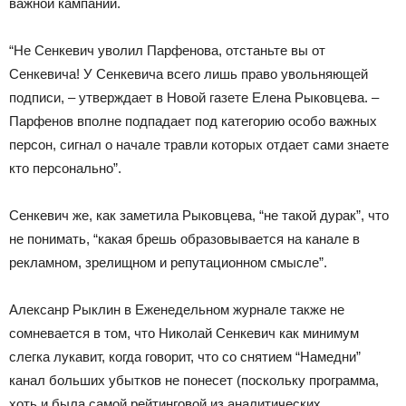
важной кампании.
“Не Сенкевич уволил Парфенова, отстаньте вы от
Сенкевича! У Сенкевича всего лишь право увольняющей
подписи, – утверждает в Новой газете Елена Рыковцева. –
Парфенов вполне подпадает под категорию особо важных
персон, сигнал о начале травли которых отдает сами знаете
кто персонально”.
Сенкевич же, как заметила Рыковцева, “не такой дурак”, что
не понимать, “какая брешь образовывается на канале в
рекламном, зрелищном и репутационном смысле”.
Алексанр Рыклин в Еженедельном журнале также не
сомневается в том, что Николай Сенкевич как минимум
слегка лукавит, когда говорит, что со снятием “Намедни”
канал больших убытков не понесет (поскольку программа,
хоть и была самой рейтинговой из аналитических,