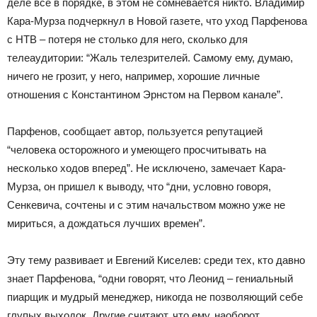
деле все в порядке, в этом не сомневается никто. Владимир
Кара-Мурза подчеркнул в Новой газете, что уход Парфенова
с НТВ – потеря не столько для него, сколько для
телеаудитории: “Жаль телезрителей. Самому ему, думаю,
ничего не грозит, у него, например, хорошие личные
отношения с Константином Эрнстом на Первом канале”.
Парфенов, сообщает автор, пользуется репутацией
“человека осторожного и умеющего просчитывать на
несколько ходов вперед”. Не исключено, замечает Кара-
Мурза, он пришел к выводу, что “дни, условно говоря,
Сенкевича, сочтены и с этим начальством можно уже не
мириться, а дождаться лучших времен”.
Эту тему развивает и Евгений Киселев: среди тех, кто давно
знает Парфенова, “одни говорят, что Леонид – гениальный
пиарщик и мудрый менеджер, никогда не позволяющий себе
глупых выходок. Другие считают, что ему, наоборот,