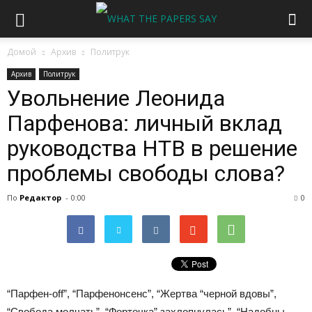
Домой
Архив
Политрук
Архив
Политрук
Увольнение Леонида
Парфенова: личный вклад
руководства НТВ в решение
проблемы свободы слова?
По
Редактор
-
0:00
0
“Парфен-off”, “Парфенонсенс”, “Жертва “черной вдовы”,
“Свобода молчать”, “Форточка” захлопнулась”, “Надобны