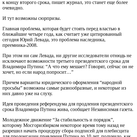
к концу второго срока, пишет журнал, это станет еще более
очевидно.
И тут возможны сюрпризы.
Главная проблема, которая будет стоять перед властью в
ближайшие четыре года, как считает уже цитированный
сегодня Юрий Левада, это проблема наследника,
преемника-2008.
При этом ни сам Левада, ни другие исследователи отнюдь не
исключают возможности третьего президентского срока для
Владимира Путина: “А что ему мешает? Говорят, сейчас он не
хочет, но если народ попросит…”
Причем варианты юридического оформления “народной
просьбы” возможны самые разнообразные, и некоторые из
них давно уже на слуху.
Идея проведения референдума для продления президентского
срока Владимира Путина жива, сообщает Независимая газета.
Молодежное движение “За стабильность и порядок”,
которому Мосгоризбирком некоторое время тому назад не
разрешил начать процедуру сбора подписей для плебисцита
для пролонгации правления Путина до 10 лет, получило, как