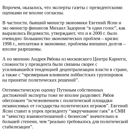
Впрочем, оказалось, что эксперты газеты с президентскими
оценками не вполне согласны.
В частности, бывший министр экономики Евгений Ясин и
экс-министр финансов Михаил Задорнов “в один голос”, как
выразились Ведомости, утверждают, что и в 2000 г. было
очевидно: большинство экономических проблем – кризис
1998 г., неплатежи в экономике, проблемы внешних долгов –
вполне разрешимы.
А по мнению Андрея Рябова из московского Центра Карнеги,
сложности у президента были связаны скорее с
усиливавшейся тенденцией децентрализации власти в стране,
а также с “чрезмерным влиянием лоббистских группировок
на принятие политических решений”.
Оптимистическую оценку Путиным собственных
достижений эксперты тоже не вполне разделяют. Рябов
обеспокоен “исчезновением с политической площадки
независимых от государства политических игроков”. Евгений
Ясин ставит в упрек президенту “закручивание гаек” в СМИ
и “зачистку взаимоотношений с бизнесом” значительно в
большей степени, чем “реально требовалось для политической
стабилизации”.