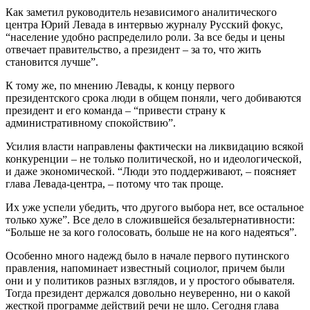
Как заметил руководитель независимого аналитического
центра Юрий Левада в интервью журналу Русский фокус,
“население удобно распределило роли. За все беды и цены
отвечает правительство, а президент – за то, что жить
становится лучше”.
К тому же, по мнению Левады, к концу первого
президентского срока люди в общем поняли, чего добиваются
президент и его команда – “привести страну к
административному спокойствию”.
Усилия власти направлены фактически на ликвидацию всякой
конкуренции – не только политической, но и идеологической,
и даже экономической. “Люди это поддерживают, – поясняет
глава Левада-центра, – потому что так проще.
Их уже успели убедить, что другого выбора нет, все остальное
только хуже”. Все дело в сложившейся безальтернативности:
“Больше не за кого голосовать, больше не на кого надеяться”.
Особенно много надежд было в начале первого путинского
правления, напоминает известный социолог, причем были
они и у политиков разных взглядов, и у простого обывателя.
Тогда президент держался довольно неуверенно, ни о какой
жесткой программе действий речи не шло. Сегодня глава