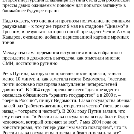
прессы давно ожидаемым поводом для попыток заглянуть в
ближайшее будущее страны.
Надо сказать, что оценки и прогнозы получились не слишком
радужными – к тому же теракт 9 мая на стадионе “Динамо” в
Грозном, в результате которого погиб президент Чечни Ахмад
Кадыров, очевидно, добавил нарисованной картине мрачных
тонов.
Между тем сама церемония вступления вновь избранного
президента в должность выглядела, как отметили многие
СМИ, достаточно рутинно.
Речь Путина, которую он произнес после присяги, заняла
менее 10 минут, и, как заметила газета Ведомости, “местами
почти дословно повторяла выступление четырехлетней
давности”. В 2004 году “превыше всего” для президента
оказалась обязанность “хранить государство” а в 2000 г. –
“беречь Россию”, пишут Ведомости. Глава государства обещал
на сей раз “работать активно, открыто и честно” (четыре года
назад – “открыто и честно”). В 2001 году Путин заявил, что
ему известно: “в России глава государства всегда был и будет
человеком, который отвечает за все”. 7 мая 2004 года он
констатировал, что теперь уже “мы часто повторяем”, что “в
России глава государства отвечал и будет отвечать за все”.