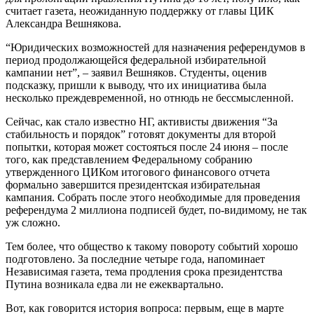
считает газета, неожиданную поддержку от главы ЦИК
Александра Вешнякова.
“Юридических возможностей для назначения референдумов в
период продолжающейся федеральной избирательной
кампании нет”, – заявил Вешняков. Студенты, оценив
подсказку, пришли к выводу, что их инициатива была
несколько преждевременной, но отнюдь не бессмысленной.
Сейчас, как стало известно НГ, активисты движения “За
стабильность и порядок” готовят документы для второй
попытки, которая может состояться после 24 июня – после
того, как представлением Федеральному собранию
утвержденного ЦИКом итогового финансового отчета
формально завершится президентская избирательная
кампания. Собрать после этого необходимые для проведения
референдума 2 миллиона подписей будет, по-видимому, не так
уж сложно.
Тем более, что общество к такому повороту событий хорошо
подготовлено. За последние четыре года, напоминает
Независимая газета, тема продления срока президентства
Путина возникала едва ли не ежеквартально.
Вот, как говорится история вопроса: первым, еще в марте