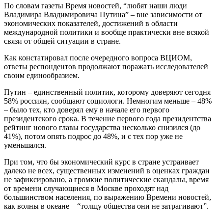
По словам газеты Время новостей, “любят наши люди
Владимира Владимировича Путина” – вне зависимости от
экономических показателей, достижений в области
международной политики и вообще практически вне всякой
связи от общей ситуации в стране.
Как констатировал после очередного вопроса ВЦИОМ,
ответы респондентов продолжают поражать исследователей
своим единообразием.
Путин – единственный политик, которому доверяют сегодня
58% россиян, сообщают социологи. Немногим меньше – 48%
– было тех, кто доверял ему в начале его первого
президентского срока. В течение первого года президентства
рейтинг нового главы государства несколько снизился (до
41%), потом опять подрос до 48%, и с тех пор уже не
уменьшался.
При том, что бы экономический курс в стране устраивает
далеко не всех, существенных изменений в оценках граждан
не зафиксировано, а громкие политические скандалы, время
от времени случающиеся в Москве проходят над
большинством населения, по выражению Времени новостей,
как волны в океане – “толщу общества они не затрагивают”.