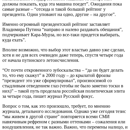
должны показать, куда эта машина поедет”. Ожидания пока
самые разные – “отсюда и такой большой рейтинг у
президента. Одни уповают на одно, другие – на другое”.
Именно огромный президентский рейтинг заставляет
Владимира Путина “направо и налево раздавать обещания”,
подчеркивает Кара-Мурза, но все-таки придется выбирать,
куда ехать”.
Вполне возможно, что выбор этот властью давно уже сделан,
хотя и не для всех очевиден даже теперь, спустя четыре года
от начала путинского летоисчисления.
“От почти откровенного зубоскальства – “да он будет делать
то, что ему скажут” в 2000 году – до крылатой фроазы
“президент это уже сформулировал”, произносимой со
стыдливым отведением глаз (чтобы не было заметно тоски в
них)” – такой путь проделала российская политическая элита
за четыре года, пишет журнал Русский фокус.
Вопрос о том, как это произошло, требует, по мнению
журнала, детального исследования. Однако уже сегодня тезис
“мы живем в другой стране” повторяется всеми СМИ
навязчивым рефреном с разными оттенками – сожаления или
воодушевления, не так важно. Важно, что перемены налицо, и