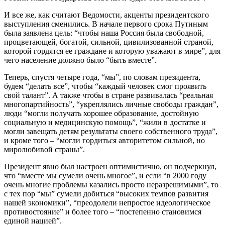
И все же, как считают Ведомости, акценты президентского
выступления сменились. В начале первого срока Путиным
была заявлена цель: “чтобы наша Россия была свободной,
процветающей, богатой, сильной, цивилизованной страной,
которой гордятся ее граждане и которую уважают в мире”, для
чего население должно было “быть вместе”.
Теперь, спустя четыре года, “мы”, по словам президента,
будем “делать все”, чтобы “каждый человек смог проявить
свой талант”. А также чтобы в стране развивалась “реальная
многопартийность”, “укреплялись личные свободы граждан”,
люди “могли получать хорошее образование, достойную
социальную и медицинскую помощь”, “жили в достатке и
могли завещать детям результаты своего собственного труда”,
и кроме того – “могли гордиться авторитетом сильной, но
миролюбивой страны”.
Президент явно был настроен оптимистично, он подчеркнул,
что “вместе мы сумели очень многое”, и если “в 2000 году
очень многие проблемы казались просто неразрешимыми”, то
с тех пор “мы” сумели добиться “высоких темпов развития
нашей экономики”, “преодолели непростое идеологическое
противостояние” и более того – “постепенно становимся
единой нацией”.