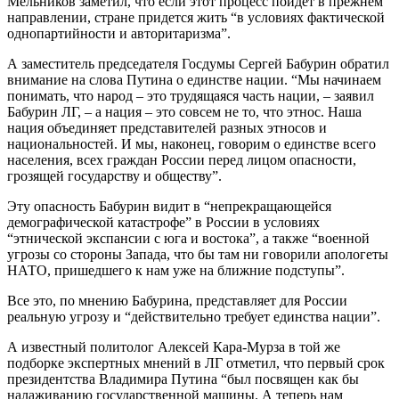
Мельников заметил, что если этот процесс пойдет в прежнем
направлении, стране придется жить “в условиях фактической
однопартийности и авторитаризма”.
А заместитель председателя Госдумы Сергей Бабурин обратил
внимание на слова Путина о единстве нации. “Мы начинаем
понимать, что народ – это трудящаяся часть нации, – заявил
Бабурин ЛГ, – а нация – это совсем не то, что этнос. Наша
нация объединяет представителей разных этносов и
национальностей. И мы, наконец, говорим о единстве всего
населения, всех граждан России перед лицом опасности,
грозящей государству и обществу”.
Эту опасность Бабурин видит в “непрекращающейся
демографической катастрофе” в России в условиях
“этнической экспансии с юга и востока”, а также “военной
угрозы со стороны Запада, что бы там ни говорили апологеты
НАТО, пришедшего к нам уже на ближние подступы”.
Все это, по мнению Бабурина, представляет для России
реальную угрозу и “действительно требует единства нации”.
А известный политолог Алексей Кара-Мурза в той же
подборке экспертных мнений в ЛГ отметил, что первый срок
президентства Владимира Путина “был посвящен как бы
налаживанию государственной машины. А теперь нам