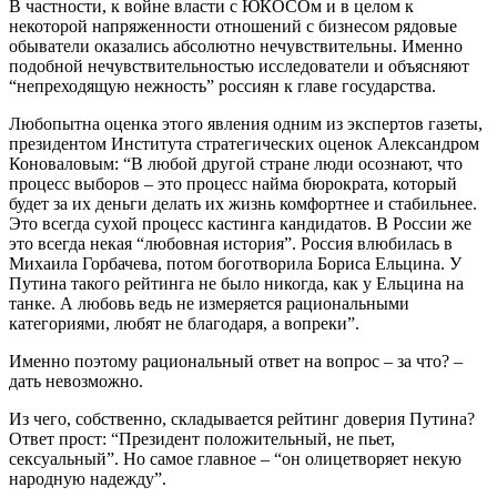
В частности, к войне власти с ЮКОСОм и в целом к
некоторой напряженности отношений с бизнесом рядовые
обыватели оказались абсолютно нечувствительны. Именно
подобной нечувствительностью исследователи и объясняют
“непреходящую нежность” россиян к главе государства.
Любопытна оценка этого явления одним из экспертов газеты,
президентом Института стратегических оценок Александром
Коноваловым: “В любой другой стране люди осознают, что
процесс выборов – это процесс найма бюрократа, который
будет за их деньги делать их жизнь комфортнее и стабильнее.
Это всегда сухой процесс кастинга кандидатов. В России же
это всегда некая “любовная история”. Россия влюбилась в
Михаила Горбачева, потом боготворила Бориса Ельцина. У
Путина такого рейтинга не было никогда, как у Ельцина на
танке. А любовь ведь не измеряется рациональными
категориями, любят не благодаря, а вопреки”.
Именно поэтому рациональный ответ на вопрос – за что? –
дать невозможно.
Из чего, собственно, складывается рейтинг доверия Путина?
Ответ прост: “Президент положительный, не пьет,
сексуальный”. Но самое главное – “он олицетворяет некую
народную надежду”.