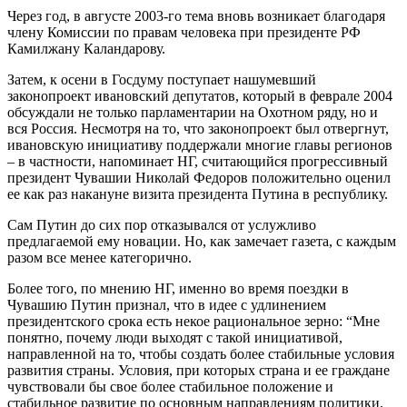
Через год, в августе 2003-го тема вновь возникает благодаря
члену Комиссии по правам человека при президенте РФ
Камилжану Каландарову.
Затем, к осени в Госдуму поступает нашумевший
законопроект ивановский депутатов, который в феврале 2004
обсуждали не только парламентарии на Охотном ряду, но и
вся Россия. Несмотря на то, что законопроект был отвергнут,
ивановскую инициативу поддержали многие главы регионов
– в частности, напоминает НГ, считающийся прогрессивный
президент Чувашии Николай Федоров положительно оценил
ее как раз накануне визита президента Путина в республику.
Сам Путин до сих пор отказывался от услужливо
предлагаемой ему новации. Но, как замечает газета, с каждым
разом все менее категорично.
Более того, по мнению НГ, именно во время поездки в
Чувашию Путин признал, что в идее с удлинением
президентского срока есть некое рациональное зерно: “Мне
понятно, почему люди выходят с такой инициативой,
направленной на то, чтобы создать более стабильные условия
развития страны. Условия, при которых страна и ее граждане
чувствовали бы свое более стабильное положение и
стабильное развитие по основным направлениям политики,