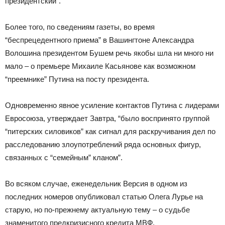
президентский”.
Более того, по сведениям газеты, во время
“беспрецедентного приема” в Вашингтоне Александра
Волошина президентом Бушем речь якобы шла ни много ни
мало – о премьере Михаиле Касьянове как возможном
“преемнике” Путина на посту президента.
Одновременно явное усиление контактов Путина с лидерами
Евросоюза, утверждает Завтра, “было воспринято группой
“питерских силовиков” как сигнал для раскручивания дел по
расследованию злоупотреблений ряда основных фигур,
связанных с “семейным” кланом”.
Во всяком случае, еженедельник Версия в одном из
последних номеров опубликовал статью Олега Лурье на
старую, но по-прежнему актуальную тему – о судьбе
знаменитого предкризисного кредита МВФ.