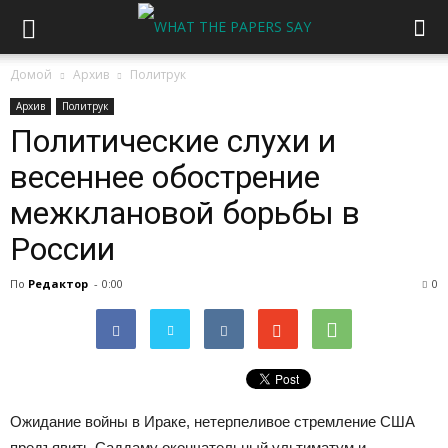
Домой
Архив
Политрук
Архив
Политрук
Политические слухи и
весеннее обострение
межклановой борьбы в
России
По
Редактор
-
0:00
0
Ожидание войны в Ираке, нетерпеливое стремление США
предъявить Саддаму окончательный ультиматум и