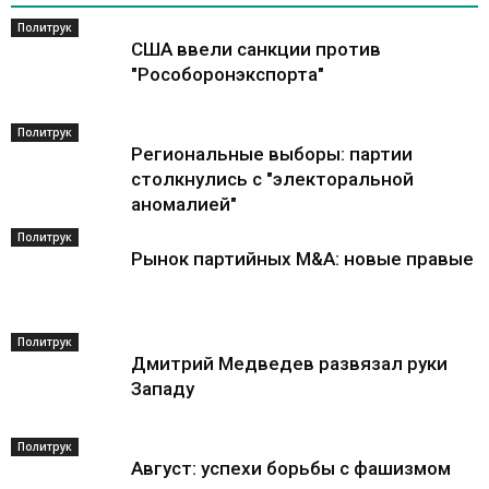
Политрук
США ввели санкции против
"Рособоронэкспорта"
Политрук
Региональные выборы: партии
столкнулись с "электоральной
аномалией"
Политрук
Рынок партийных M&A: новые правые
Политрук
Дмитрий Медведев развязал руки
Западу
Политрук
Август: успехи борьбы с фашизмом