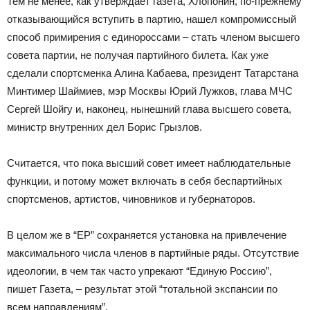
Тем не менее, как утверждает газета, Хлопонин, по-прежнему
отказывающийся вступить в партию, нашел компромиссный
способ примирения с единороссами – стать членом высшего
совета партии, не получая партийного билета. Как уже
сделали спортсменка Алина Кабаева, президент Татарстана
Минтимер Шаймиев, мэр Москвы Юрий Лужков, глава МЧС
Сергей Шойгу и, наконец, нынешний глава высшего совета,
министр внутренних дел Борис Грызлов.
Считается, что пока высший совет имеет наблюдательные
функции, и потому может включать в себя беспартийных
спортсменов, артистов, чиновников и губернаторов.
В целом же в “ЕР” сохраняется установка на привлечение
максимального числа членов в партийные ряды. Отсутствие
идеологии, в чем так часто упрекают “Единую Россию”,
пишет Газета, – результат этой “тотальной экспансии по
всем направлениям”.