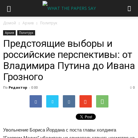
Домой
Архив
Политрук
Архив
Политрук
Предстоящие выборы и
российские перспективы: от
Владимира Путина до Ивана
Грозного
По
Редактор
-
0:00
0
Увольнение Бориса Йордана с поста главы холдинга
“Газпром-Медиа” убедительно свидетельствует: несмотря на