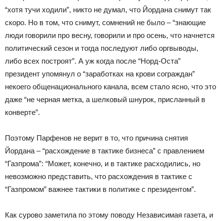
“хотя тучи ходили”, никто не думал, что Йордана снимут так
скоро. Но в том, что снимут, сомнений не было – “знающие
люди говорили про весну, говорили и про осень, что начнется
политический сезон и тогда последуют либо оргвыводы,
либо всех построят”. А уж когда после “Норд-Оста”
президент упомянул о “заработках на крови сограждан”
некоего общенационального канала, всем стало ясно, что это
даже “не черная метка, а шелковый шнурок, присланный в
конверте”.
Поэтому Парфенов не верит в то, что причина снятия
Йордана – “расхождение в тактике бизнеса” с правлением
“Газпрома”: “Может, конечно, и в тактике расходились, но
невозможно представить, что расхождения в тактике с
“Газпромом” важнее тактики в политике с президентом”.
Как сурово заметила по этому поводу Независимая газета, и