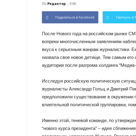
По
Редактор
-
0:00
Поделиться в Facebook
Твитнуть в 
После Нового года на российском рынке СМ
вопреки многочисленным заявлениям наблюда
вкуса к серьезным жанрам журналистики. Е
назвала свое новое детище. Тем самым его
аудитории после разгрома холдинга “Медиа
Исследуя российскую политическую ситуаци
журналисты Александр Гольц и Дмитрий Пи
предположили существование в окружении п
влиятельной политической группировки, пом
Именно этой, теневой команде, по утвержд
“нового курса президента” – идея сближения