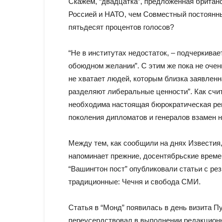
Скажем, “двадцатка”, предложенная британ
Россией и НАТО, чем Совместный постоянны
пятьдесят процентов голосов?
“Не в институтах недостаток, – подчеркивает
обоюдном желании”. С этим же пока не очен
не хватает людей, которым близка заявленн
разделяют либеральные ценности”. Как счит
необходима настоящая бюрократическая рев
поколения дипломатов и генералов взамен н
Между тем, как сообщили на днях Известия,
напоминает прежние, досентябрьские време
“Вашингтон пост” опубликовали статьи с ре
традиционные: Чечня и свобода СМИ.
Статья в “Монд” появилась в день визита Пу
переусердствовал в выполнении редакционно