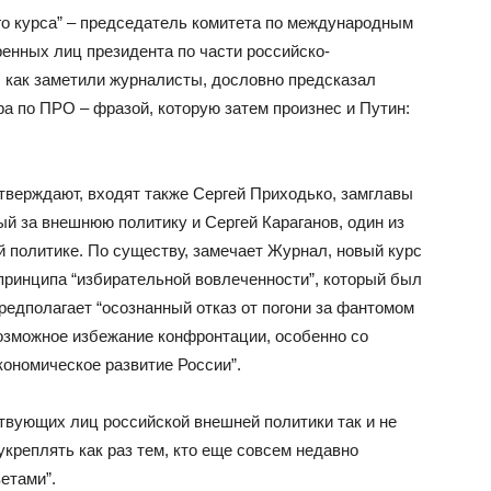
го курса” – председатель комитета по международным
енных лиц президента по части российско-
 как заметили журналисты, дословно предсказал
а по ПРО – фразой, которую затем произнес и Путин:
утверждают, входят также Сергей Приходько, замглавы
й за внешнюю политику и Сергей Караганов, один из
 политике. По существу, замечает Журнал, новый курс
принципа “избирательной вовлеченности”, который был
едполагает “осознанный отказ от погони за фантомом
озможное избежание конфронтации, особенно со
кономическое развитие России”.
твующих лиц российской внешней политики так и не
креплять как раз тем, кто еще совсем недавно
етами”.