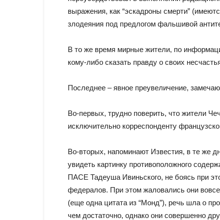
выражения, как “эскадроны смерти” (имеют
злодеяния под предлогом фальшивой антите
В то же время мирные жители, по информаци
кому-либо сказать правду о своих несчасть
Последнее – явное преувеличение, замечаю
Во-первых, трудно поверить, что жители Че
исключительно корреспонденту французской
Во-вторых, напоминают Известия, в те же д
увидеть картинку противоположного содер
ПАСЕ Тадеуша Ивиньского, не боясь при эт
федералов. При этом жаловались они вовсе 
(еще одна цитата из “Монд”), речь шла о п
чем достаточно, однако они совершенно дру