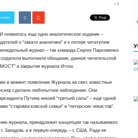
0
Twitter
И появилось еще одно аналитическое издание –
телей о “закате аналитики” и о потере читателем
У
женедельный журнал – так команда Сергея Пархоменко
 создатели выполнили обещание, данное читательской
-МОСТ” и закрытия журнала Итоги.
ю в момент появления Журнала на свет, известные
нскер сделали любопытное наблюдение. Они
резидента Путина некоей “третьей силы” – еще одной
имо “старомосковской семьи” и “питерских чекистов”.
ению журнала, принадлежит концепция так называемого
 с Западом, и в первую очередь – с США. Ради ее