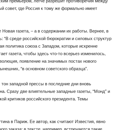
ским премьером, легче разрешит противоречия между
й совет, где Россия к тому же формально имеет
 Новая газета, – а в содержании их работы. Вернее, в
ь: “В среде российской бюрократии и силовых структур
ая политика союза с Западом, которые искренне
ает газета, чтобы здесь что-то всерьез изменилось,
олюция, появление на значимых постах нового
ынешних, “в основном советского образца”.
 тон западной прессы в последние дни вновь
на. Сразу две влиятельные западные газеты, “Монд” и
зкой критиков российского президента. Темы
тина в Париж. Ее автор, как считают Известия, явно
го заказа: в тексте, например, встречаются такие