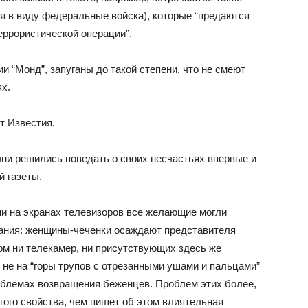
ся в виду федеральные войска), которые “предаются
ррористической операции”.
и “Монд”, запуганы до такой степени, что не смеют
ях.
т Известия.
чни решились поведать о своих несчастьях впервые и
 газеты.
ни на экранах телевизоров все желающие могли
жания: женщины-чеченки осаждают представителя
ом ни телекамер, ни присутствующих здесь же
не на “горы трупов с отрезанными ушами и пальцами”
роблемах возвращения беженцев. Проблем этих более,
гого свойства, чем пишет об этом влиятельная