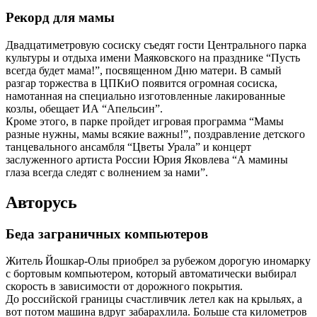
Рекорд для мамы
Двадцатиметровую сосиску съедят гости Центрального парка
культуры и отдыха имени Маяковского на празднике “Пусть
всегда будет мама!”, посвященном Дню матери. В самый
разгар торжества в ЦПКиО появится огромная сосиска,
намотанная на специально изготовленные лакированные
козлы, обещает ИА “Апельсин”.
Кроме этого, в парке пройдет игровая программа “Мамы
разные нужны, мамы всякие важны!”, поздравление детского
танцевального ансамбля “Цветы Урала” и концерт
заслуженного артиста России Юрия Яковлева “А мамины
глаза всегда следят с волнением за нами”.
Авторусь
Беда заграничных компьютеров
Житель Йошкар-Олы приобрел за рубежом дорогую иномарку
с бортовым компьютером, который автоматически выбирал
скорость в зависимости от дорожного покрытия.
До российской границы счастливчик летел как на крыльях, а
вот потом машина вдруг забарахлила. Больше ста километров