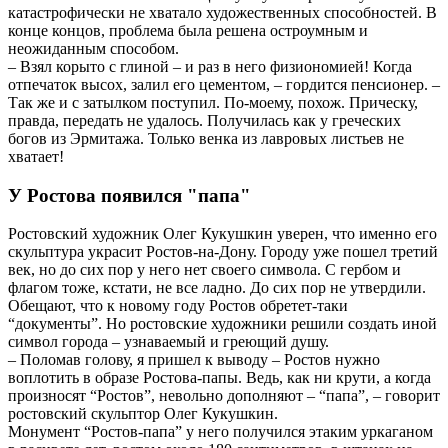
катастрофически не хватало художественных способностей. В
конце концов, проблема была решена остроумным и
неожиданным способом.
– Взял корыто с глиной – и раз в него физиономией! Когда
отпечаток высох, залил его цементом, – гордится пенсионер. –
Так же и с затылком поступил. По-моему, похож. Прическу,
правда, передать не удалось. Получилась как у греческих
богов из Эрмитажа. Только венка из лавровых листьев не
хватает!
У Ростова появился "папа"
Ростовский художник Олег Кукушкин уверен, что именно его
скульптура украсит Ростов-на-Дону. Городу уже пошел третий
век, но до сих пор у него нет своего символа. С гербом и
флагом тоже, кстати, не все ладно. До сих пор не утвердили.
Обещают, что к новому году Ростов обретет-таки
“документы”. Но ростовские художники решили создать иной
символ города – узнаваемый и греющий душу.
– Поломав голову, я пришел к выводу – Ростов нужно
воплотить в образе Ростова-папы. Ведь, как ни крути, а когда
произносят “Ростов”, невольно дополняют – “папа”, – говорит
ростовский скульптор Олег Кукушкин.
Монумент “Ростов-папа” у него получился этаким уркаганом