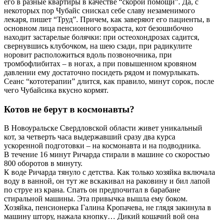
его в разные квартиры в качестве “скорой помощи”. Да, с
некоторых пор Чубайс снискал себе славу незаменимого
лекаря, пишет “Труд”. Причем, как заверяют его пациенты, в
основном лица пенсионного возраста, кот безошибочно
находит застарелые болячки: при остеохондрозах садится,
свернувшись клубочком, на шею сзади, при радикулите
норовит расположиться вдоль позвоночника, при
тромбофлибитах – в ногах, а при повышенном кровяном
давлении ему достаточно посидеть рядом и помурлыкать.
Сеанс “кототерапии” длится, как правило, минут сорок, после
чего Чубайсика вкусно кормят.
Котов не берут в космонавты?
В Новоуральске Свердловской области живет уникальный
кот, за четверть часа выдержавший сразу два курса
ускоренной подготовки – на космонавта и на подводника.
В течение 16 минут Ричарда стирали в машине со скоростью
800 оборотов в минуту.
К воде Ричарда тянуло с детства. Как только хозяйка включала
воду в ванной, он тут же вскакивал на раковину и бил лапой
по струе из крана. Спать он предпочитал в барабане
стиральной машины. Эта привычка вышла ему боком.
Хозяйка, пенсионерка Галина Кропачева, не глядя закинула в
машину штору, нажала кнопку… Дикий кошачий вой она