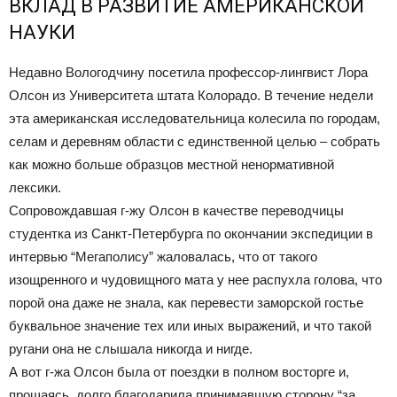
ВКЛАД В РАЗВИТИЕ АМЕРИКАНСКОЙ
НАУКИ
Недавно Вологодчину посетила профессор-лингвист Лора
Олсон из Университета штата Колорадо. В течение недели
эта американская исследовательница колесила по городам,
селам и деревням области с единственной целью – собрать
как можно больше образцов местной ненормативной
лексики.
Сопровождавшая г-жу Олсон в качестве переводчицы
студентка из Санкт-Петербурга по окончании экспедиции в
интервью “Мегаполису” жаловалась, что от такого
изощренного и чудовищного мата у нее распухла голова, что
порой она даже не знала, как перевести заморской гостье
буквальное значение тех или иных выражений, и что такой
ругани она не слышала никогда и нигде.
А вот г-жа Олсон была от поездки в полном восторге и,
прощаясь, долго благодарила принимавшую сторону “за