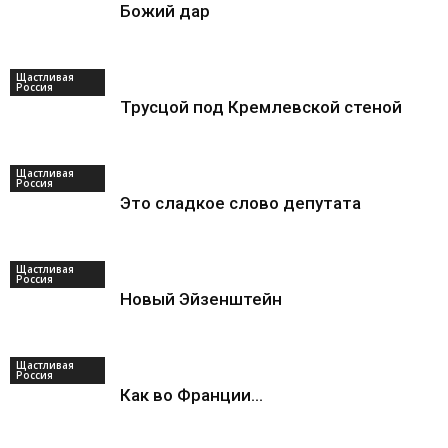
Божий дар
Щастливая
Россия
Трусцой под Кремлевской стеной
Щастливая
Россия
Это сладкое слово депутата
Щастливая
Россия
Новый Эйзенштейн
Щастливая
Россия
Как во Франции…