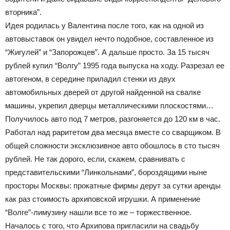
вторника”.
Идея родилась у Валентина после того, как на одной из
автовыставок он увидел нечто подобное, составленное из
“Жигулей” и “Запорожцев”. А дальше просто. За 15 тысяч
рублей купил “Волгу” 1995 года выпуска на ходу. Разрезал ее
автогеном, в середине приладил стенки из двух
автомобильных дверей от другой найденной на свалке
машины, укрепил дверцы металлическими плоскостями…
Получилось авто под 7 метров, разгоняется до 120 км в час.
Работал над раритетом два месяца вместе со сварщиком. В
общей сложности эксклюзивное авто обошлось в сто тысяч
рублей. Не так дорого, если, скажем, сравнивать с
представительскими “Линкольнами”, бороздящими ныне
просторы Москвы: прокатные фирмы дерут за сутки аренды
как раз стоимость архиповской игрушки. А применение
“Волге”-лимузину нашли все то же – торжественное.
Началось с того, что Архипова пригласили на свадьбу