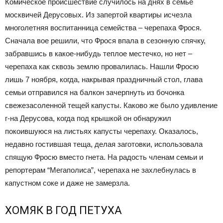
Комическое происшествие случилось на днях в семье
москвичей Дерусовых. Из запертой квартиры исчезла
многолетняя воспитанница семейства – черепаха Фрося.
Сначала вое решили, что Фрося впала в сезонную спячку,
забравшись в какое-нибудь теплое местечко, но нет –
черепаха как сквозь землю провалилась. Нашли Фросю
лишь 7 ноября, когда, накрывая праздничный стол, глава
семьи отправился на балкон зачерпнуть из бочонка
свежезасоленной тещей капусты. Каково же было удивление
г-на Дерусова, когда под крышкой он обнаружил
покоившуюся на листьях капусты черепаху. Оказалось,
недавно гостившая теща, делая заготовки, использовала
спящую Фросю вместо гнета. На радость членам семьи и
репортерам “Мегаполиса”, черепаха не захлебнулась в
капустном соке и даже не замерзла.
ХОМЯК В ГОД ПЕТУХА