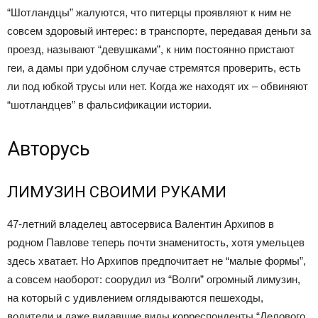
“Шотландцы” жалуются, что питерцы проявляют к ним не
совсем здоровый интерес: в транспорте, передавая деньги за
проезд, называют “девушками”, к ним постоянно пристают
геи, а дамы при удобном случае стремятся проверить, есть
ли под юбкой трусы или нет. Когда же находят их – обвиняют
“шотландцев” в фальсификации истории.
Авторусь
ЛИМУЗИН СВОИМИ РУКАМИ
47-летний владелец автосервиса Валентин Архипов в
родном Павлове теперь почти знаменитость, хотя умельцев
здесь хватает. Но Архипов предпочитает не “малые формы”,
а совсем наоборот: соорудил из “Волги” огромный лимузин,
на который с удивлением оглядываются пешеходы,
водители и даже видавшие виды корреспонденты “Делового