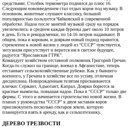
средствами. Столбик термометра поднялся до плюс 16.
Следующим нововведением стал отдых коров под музыку. В
основном, животные слушают классику, большой
популярностью пользуется Чайковский в современной
обработке. Надои после занятий музыкой сразу на порядок
увеличились: в среднем каждая буренка дает около 10 литров
в день. Есть и рекордсменки, по 14-16 литров надаивают. В
общем, пока и коровам, и дояркам новый подход нравится,
стремление к новой жизни у людей из “СССР” чувствуется,
энтузиазм присутствует и верится им в светлое будущее,
радуется “Ярославская ГТРК”.
Командует хозяйством отставной полковник Григорий Гречан.
Когда-то служил на границе, воевал в Афганистане, теперь
отстаивает сельскохозяйственные рубежи. Как у бывшего
военного, у Гречана в хозяйстве все по уставу, отличная
дисциплина. Новорожденным телятам присваиваются
клички: Сержант, Адъютант, Капрал. Доярки борются за
красные вымпелы, повышая надои. Пока в “СССР” только две
фермы. С этого и начинается строительство новой жизни. В
планах у руководства “СССР” к двум заставам коров
присовокупить несколько гектаров земли, которую
планируется взять в аренду, как и сельхозтехнику.
ДЕРЕВО ТРЕЗВОСТИ