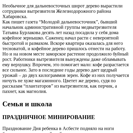
Необычное для дальневосточных широт дерево вырастили
сотрудники вытрезвителя Железнодорожного района
Хабаровска.
Как пишет газета “Молодой дальневосточник”, бывший
начальник административной группы медвытрезвителя
Татьяна Бурлакова десять лет назад посадила у себя дома
кофейное зернышко. Саженец начал расти с невероятной
быстротой и размахом. Вскоре квартира оказалась для него
тесноватой, и кофейное дерево пришлось отнести на работу.
Но и на новом месте заморское растение продолжило буйный
рост. Работники вытрезвителя вынуждены даже обламывать
ему верхушку. Впрочем, это помогает мало: кофе разрастается
все сильнее. Зато в последние годы дерево дает щедрый
урожай – до двух килограммов зерен. Кофе из них получается
ничуть не хуже магазинного. Цветет же дерево, судя по
рассказам “плантаторов” из вытрезвителя, как перчик, а
пахнет, как магнолия.
Семья и школа
ПРАЗДНИЧНОЕ МИНИРОВАНИЕ
Празднование Дня ребенка в Асбесте подняло на ноги