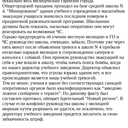
буквально весь милицейский гарнизон города.
Общегородской праздник проходил на базе средней школы N
4. “Минирование” здания учебного учреждения и масштабная
эвакуация учащихся значились последним номером в
праздничной развлекательной программе. Школьники
должны были показать, насколько оперативно они могут
реагировать на возможные ЧС.
Однако предупредить об учении местную милицию и ГО и
ЧС руководство школы, очевидно, забыло. Поэтому уже через
пять минут после объявления тревоги к школе N 4 прибыли
несколько нарядов милиции в сопровождении саперов и
кинолога с собакой. Они приняли руководство эвакуацией на
себя и уже вошли в школу, чтобы начать поиск бомбы, когда
их нашел директор учебного заведения. Директор объяснил
правоохранителям, что угрозы взрыва здания нет, и все
происходящее является лишь учебной тревогой.
Тем не менее, учения в школе без соответствующих санкций
оперативных органов было квалифицировано как “заведомо
ложное сообщение о теракте”. По данному факту был
составлен протокол, обещает бдительный “Новый регион”. В
случае если конфликт руководства школы с милицией
мирным путем разрешить не удастся, не исключено, что
директору учебного заведения придется заплатить за свою
забывчивость штраф.