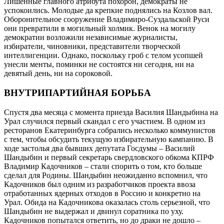
Лишенные главного атрибута похорон, демократы не
успокоились. Молодые да крепкие поднялись на Козлов вал.
Оборонительное сооружение Владимиро-Суздальской Руси
они превратили в могильный холмик. Венок на могилу
демократии возложили независимые журналисты,
избиратели, чиновники, представители творческой
интеллигенции. Однако, поскольку гроб с телом усопшей
унесли менты, поминки не состоятся ни сегодня, ни на
девятый день, ни на сороковой.
ВНУТРИПАРТИЙНАЯ БОРЬБА
Спустя два месяца с момента приезда Василия Шандыбина на
Урал случился первый скандал с его участием. В одном из
ресторанов Екатеринбурга собрались несколько коммунистов
с тем, чтобы обсудить текущую избирательную кампанию. В
ходе застолья два бывших депутата Госдумы – Василий
Шандыбин и первый секретарь свердловского обкома КПРФ
Владимир Кадочников – стали спорить о том, кто больше
сделал для Родины. Шандыбин неожиданно вспомнил, что
Кадочников был одним из разработчиков проекта ввоза
отработанных ядерных отходов в Россию и конкретно на
Урал. Обида на Кадочникова оказалась столь серьезной, что
Шандыбин не выдержал и двинул соратника по уху.
Кадочников попытался ответить, но до драки не дошло –