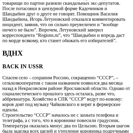
товарищи по партии разняли скандальных экс-депутатов.
После потасовки в цензурной форме Кадочников и
Шандыбин друг о друге не говорят. Помощник Василия
Шандыбина, Игорь Летуновский отказался комментировать
инцидент, заявив, что он сильно преувеличен и “вообще
ничего не было”. Впрочем, Летуновский заверил
корреспондента “Regions.ru”, что “Шандыбин и впредь даст
по морде всякому, кто станет обижать его избирателей”.
ВДНХ
BACK IN USSR
Спасем село – сохраним Россию, сокращенно “СССР”, –
сельхозкооператив с таким названием появился два месяца
назад в Некрасовском районе Ярославской области. Однако от
социалистического прошлого здесь осталась, разве что,
аббревиатура. Хозяйство в СПК “СССР” ведут по-новому:
коров доят под музыку Чайковского и верят в фермерские
идеалы.
Строительство “СССР” началось не с захвата телефона и
телеграфа, а с того, что в коровнике повесили градусник.
Температура оказалась минус два по Цельсию. Вторым шагом
была заделка всех щелей и утепление коровника подручными