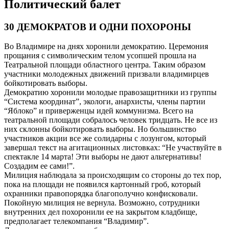
Политический балет
30 ДЕМОКРАТОВ И ОДНИ ПОХОРОНЫ
Во Владимире на днях хоронили демократию. Церемония
прощания с символическим телом усопшей прошла на
Театральной площади областного центра. Таким образом
участники молодежных движений призвали владимирцев
бойкотировать выборы.
Демократию хоронили молодые правозащитники из группы
“Система координат”, экологи, анархисты, члены партии
“Яблоко” и приверженцы идей коммунизма. Всего на
театральной площади собралось человек тридцать. Не все из
них склонны бойкотировать выборы. Но большинство
участников акции все же солидарны с лозунгом, который
завершал текст на агитационных листовках: “Не участвуйте в
спектакле 14 марта! Эти выборы не дают альтернативы!
Создадим ее сами!”.
Милиция наблюдала за происходящим со стороны до тех пор,
пока на площади не появился картонный гроб, который
охранники правопорядка благополучно конфисковали.
Покойную милиция не вернула. Возможно, сотрудники
внутренних дел похоронили ее на закрытом кладбище,
предполагает телекомпания “Владимир”.