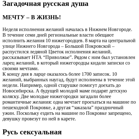
Загадочная русская душа
МЕЧТУ – В ЖИЗНЬ!
Неделя исполнения желаний началась в Нижнем Новгороде.
В течение семи дней региональные власти обещают
исполнить желания 10 нижегородцев. 8 марта на центральной
улице Нижнего Новгорода – Большой Покровской –
распустился ледяной Цветок исполнения желаний,
рассказывает НТА “Приволжье”. Рядом с ним был установлен
ларец желаний, в который нижегородцы кидали записки со
своими мечтами.
К концу дня в ларце оказалось более 1700 записок. 10
желаний, выбранных наугад, будут исполнены в течение этой
недели. Например, одной старушке помогут доехать до
Новосибирска. А будущей молодой маме подарят детскую
коляску. Две молодые нижегородки загадали более
романтичные желания: одна мечтает проехаться на машине по
пешеходной Покровке, а другая “заказала” праздничный
ужин. Поскольку ездить на машине по Покровке запрещено,
девушку провезут по ней в карете.
Русь сексуальная