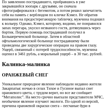
По заявлению пострадавшего, пробравшись в уже
закрывшийся зоопарк с друзьями, он сначала
сфотографировался с бегемотом, а потом решил запечатлеть
себя на память с верблюдом по кличке Кэмел. Не обратив
внимания на предостерегающую табличку, мужчина подошел
к вольеру. Однако, Кэмел, которому, видимо, не понравился
запах перегара, укусил незваного гостя, дотянувшись через
бортик. Первую помощь пострадавший получил в
Большереченской больнице. Затем в областной
офтальмологической больнице пострадавшему были
проведены две хирургические операции на правом глазу.
Ущерб, связанный с потерей трудоспособности, мужчина
оценил в 3461 рубль, а моральный ущерб – в 30 тыс. рублей.
Калинка-малинка
ОРАНЖЕВЫЙ СНЕГ
Уникальное природное явление наблюдали недавно жители
Закарпатья: ночью в селах Тихое и Гусиное выпал снег
оранжевого цвета, с трудом верит, но все же сообщает
“Мегаполис”. На место срочно выехали представители МЧС,
необычное явление изучают экологи. По одной из версий,
причина оранжевой окраски снега – песчаные бури в