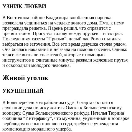
УЗНИК ЛЮБВИ
В Восточном районе Владимира влюбленная парочка
возжелала уединиться на чердаке жилого дома. Путь к нему
преграждала решетка. Парень решил, что справится с
препятствием. Просунул голову между прутьев – и застрял.
По сведениям газеты “Призыв”, целый час Ромео пытался
выбраться из заточения. Все это время девушка стояла рядом.
Она боялась наказания и не звала на помощь соседей. Однако
те все же вызвали спасателей, которые с помощью
инструментов в считанные минуты разжали железные прутья
и освободили молодого человека.
Живой уголок
УКУШЕННЫЙ
В Большереченском районном суде 16 марта состоится
слушание дела по иску жителя Омска к Большереченскому
зоопарку. Судья Большереченского райсуда Наталья Тюрина
сообщила “Интерфаксу”, что мужчина, укушенный в зоопарке
верблюдом осенью прошлого года, требует с учреждения
компенсацию морального ущерба.