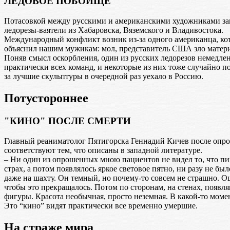
ЛЕДОВОЕ ПОБОИЩЕ
Потасовкой между русскими и американскими художниками зав
ледорезы-ваятели из Хабаровска, Вяземского и Владивостока.
Международный конфликт возник из-за одного американца, кот
объяснил нашим мужикам: мол, представитель США зло материтс
Поняв смысл оскорбления, один из русских ледорезов немедле
практически всех команд, и некоторые из них тоже случайно по
за лучшие скульптуры в очередной раз уехало в Россию.
Потустороннее
"КИНО" ПОСЛЕ СМЕРТИ
Главный реаниматолог Пятигорска Геннадий Кичев после опро
соответствуют тем, что описаны в западной литературе.
– Ни один из опрошенных мною пациентов не видел то, что пиш
страх, а потом появлялось яркое световое пятно, ни разу не б
даже на шахту. Он темный, но почему-то совсем не страшно. Ощ
чтобы это прекращалось. Потом по сторонам, на стенах, появл
фигуры. Красота необычная, просто неземная. В какой-то моме
Это “кино” видят практически все временно умершие.
На страже мира