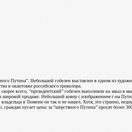
ного Путина”. Небольшой гобелен выставлен в одном из художест
тва в окантовке российского триколора.
корее всего, “президентский” гобелен выполняли на заказ в мас
ся в широкой продаже. Небольшой ковер с изображением г-на Пут
 владельца в Тюмени он так и не нашел. Хотя, это странно, недо
, граждан пугает цена: за “шерстяного Путина” просят более 30