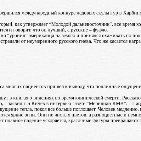
ершился международный конкурс ледовых скульптур в Харбине.
орый, как утверждает “Молодой дальневосточник”, все время хо
я и говорит, что он лучший, а русские – фуфло.
нно “уронил” американца на землю и принялся охаживать по по
страдали от неумеренного русского гнева. Что же касается награ
са многих пациентов пришел к выводу, что подлинные ощущения
ут в книгах о видениях во время клинической смерти. Рассказов
ыло, – заявил г-н Кичев в интервью газете “Меридиан КМВ”. – П
ущение тепла, покоя все больше поглощает. Человек медленно, п
яются яркие огни. Они не чистых цветов, а разноцветные и немн
нт плавное падение ускоряется, красочные фигуры превращаются