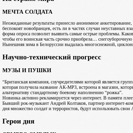
МЕЧТА СОЛДАТА
Неожиданные результаты принесло анонимное анкетирование, п
беспокоят новобранцев, есть ли в частях случаи неуставных в
форма опроса позволит выявить самые острые проблемы. Каково
чтобы его воинская часть срочно приобрела… снегоуборочную
Нынешняя зима в Белоруссии выдалась многоснежной, циклоны 
Научно-технический прогресс
МУЗЫ И ПУШКИ
“Британская компания, соучредителями которой является груп
которая получила название АК-MP3, встроена в магазин, кото
альтернативу стандартному боевому наполнению “рожка”.
Новинка активно рекламируется через интернет. В памяти плеер
Бывший рок-музыкант Андрей Колтаков, партнер интернет-компа
дня множество солдат и террористов, будут использовать свои 
Герои дня