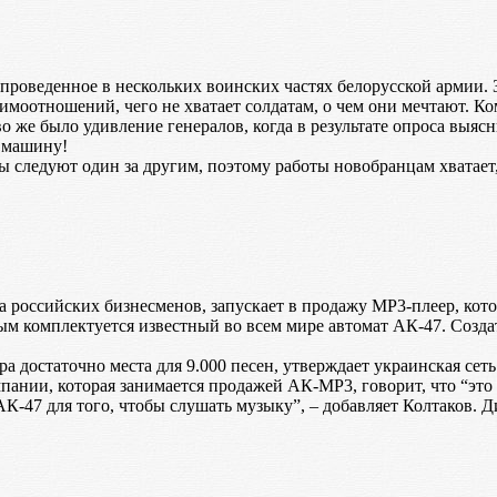
роведенное в нескольких воинских частях белорусской армии. 
заимоотношений, чего не хватает солдатам, о чем они мечтают. 
 же было удивление генералов, когда в результате опроса выясн
 машину!
следуют один за другим, поэтому работы новобранцам хватает,
па российских бизнесменов, запускает в продажу MP3-плеер, ко
рым комплектуется известный во всем мире автомат АК-47. Созд
а достаточно места для 9.000 песен, утверждает украинская сеть
нии, которая занимается продажей АК-MP3, говорит, что “это н
АК-47 для того, чтобы слушать музыку”, – добавляет Колтаков. 