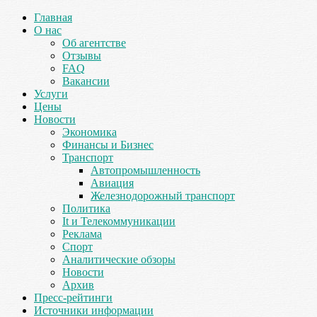
Главная
О нас
Об агентстве
Отзывы
FAQ
Вакансии
Услуги
Цены
Новости
Экономика
Финансы и Бизнес
Транспорт
Автопромышленность
Авиация
Железнодорожный транспорт
Политика
It и Телекоммуникации
Реклама
Спорт
Аналитические обзоры
Новости
Архив
Пресс-рейтинги
Источники информации