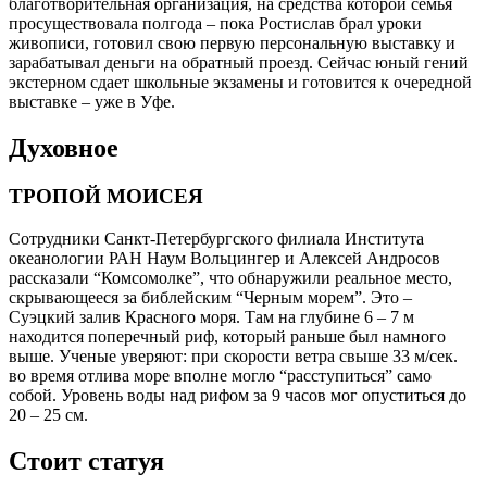
благотворительная организация, на средства которой семья
просуществовала полгода – пока Ростислав брал уроки
живописи, готовил свою первую персональную выставку и
зарабатывал деньги на обратный проезд. Сейчас юный гений
экстерном сдает школьные экзамены и готовится к очередной
выставке – уже в Уфе.
Духовное
ТРОПОЙ МОИСЕЯ
Сотрудники Санкт-Петербургского филиала Института
океанологии РАН Наум Вольцингер и Алексей Андросов
рассказали “Комсомолке”, что обнаружили реальное место,
скрывающееся за библейским “Черным морем”. Это –
Суэцкий залив Красного моря. Там на глубине 6 – 7 м
находится поперечный риф, который раньше был намного
выше. Ученые уверяют: при скорости ветра свыше 33 м/сек.
во время отлива море вполне могло “расступиться” само
собой. Уровень воды над рифом за 9 часов мог опуститься до
20 – 25 см.
Стоит статуя