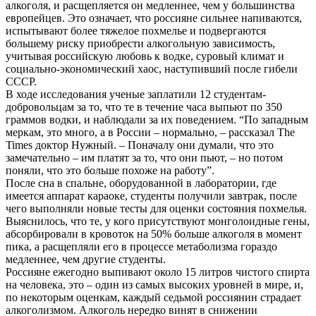
алкоголя, и расщепляется он медленнее, чем у большинства
европейцев. Это означает, что россияне сильнее напиваются,
испытывают более тяжелое похмелье и подвергаются
большему риску приобрести алкогольную зависимость,
учитывая российскую любовь к водке, суровый климат и
социально-экономический хаос, наступивший после гибели
СССР.
В ходе исследования ученые заплатили 12 студентам-
добровольцам за то, что те в течение часа выпьют по 350
граммов водки, и наблюдали за их поведением. “По западным
меркам, это много, а в России – нормально, – рассказал The
Times доктор Нужный. – Поначалу они думали, что это
замечательно – им платят за то, что они пьют, – но потом
поняли, что это больше похоже на работу”.
После сна в спальне, оборудованной в лаборатории, где
имеется аппарат караоке, студенты получили завтрак, после
чего выполняли новые тесты для оценки состояния похмелья.
Выяснилось, что те, у кого присутствуют монголоидные гены,
абсорбировали в кровоток на 50% больше алкоголя в момент
пика, а расщепляли его в процессе метаболизма гораздо
медленнее, чем другие студенты.
Россияне ежегодно выпивают около 15 литров чистого спирта
на человека, это – один из самых высоких уровней в мире, и,
по некоторым оценкам, каждый седьмой россиянин страдает
алкоголизмом. Алкоголь нередко винят в снижении