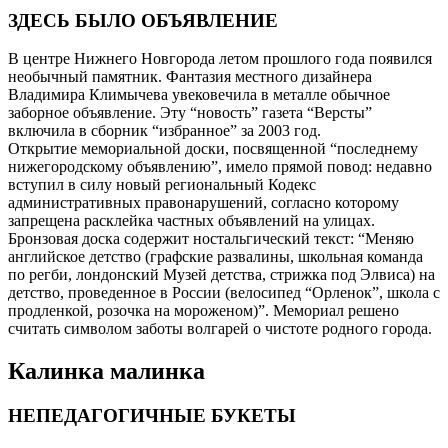
ЗДЕСЬ БЫЛО ОБЪЯВЛЕНИЕ
В центре Нижнего Новгорода летом прошлого года появился
необычный памятник. Фантазия местного дизайнера
Владимира Климычева увековечила в металле обычное
заборное объявление. Эту “новость” газета “Версты”
включила в сборник “избранное” за 2003 год.
Открытие мемориальной доски, посвященной “последнему
нижегородскому объявлению”, имело прямой повод: недавно
вступил в силу новый региональный Кодекс
административных правонарушений, согласно которому
запрещена расклейка частных объявлений на улицах.
Бронзовая доска содержит ностальгический текст: “Меняю
английское детство (графские развалины, школьная команда
по регби, лондонский Музей детства, стрижка под Элвиса) на
детство, проведенное в России (велосипед “Орленок”, школа с
продленкой, розочка на мороженом)”. Мемориал решено
считать символом заботы волгарей о чистоте родного города.
Калинка малинка
НЕПЕДАГОГИЧНЫЕ БУКЕТЫ