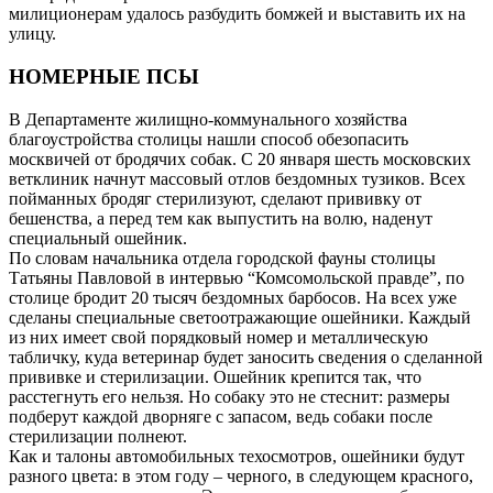
милиционерам удалось разбудить бомжей и выставить их на
улицу.
НОМЕРНЫЕ ПСЫ
В Департаменте жилищно-коммунального хозяйства
благоустройства столицы нашли способ обезопасить
москвичей от бродячих собак. C 20 января шесть московских
ветклиник начнут массовый отлов бездомных тузиков. Всех
пойманных бродяг стерилизуют, сделают прививку от
бешенства, а перед тем как выпустить на волю, наденут
специальный ошейник.
По словам начальника отдела городской фауны столицы
Татьяны Павловой в интервью “Комсомольской правде”, по
столице бродит 20 тысяч бездомных барбосов. На всех уже
сделаны специальные светоотражающие ошейники. Каждый
из них имеет свой порядковый номер и металлическую
табличку, куда ветеринар будет заносить сведения о сделанной
прививке и стерилизации. Ошейник крепится так, что
расстегнуть его нельзя. Но собаку это не стеснит: размеры
подберут каждой дворняге с запасом, ведь собаки после
стерилизации полнеют.
Как и талоны автомобильных техосмотров, ошейники будут
разного цвета: в этом году – черного, в следующем красного,