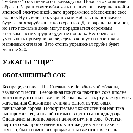
“мобилка” собственного производства. Пока готов опытный
образец. Украинская трубка хоть и напичкана американской и
японской электроникой, зато программное обеспечение свое,
родное. Ну и, конечно, украинский мобильник потяжелее
будет своих зарубежных конкурентов. Да и экрана на нем нет,
но зато пожилые люди могут порадоваться огромным
кнопкам – в них трудно будет не попасть. Вес обещают
уменьшить примерно вдвое, сделав корпус из пластика и
магниевых сплавов. Зато стоить украинская трубка будет
меньше $20.
УЖАСЫ "ЩР"
ОБОГАЩЕННЫЙ СОК
Беспрецедентное ЧП в Снежинске Челябинской области,
взывают “Вести”. Безобидная покупка пакетика сока вполне
могла кому-то стоить жизни. В соке оказалась ртуть. Эту смесь
жительница Снежинска купила в одном из торговых
павильонов города. Подозрительная консистенция напитка
насторожила ее, и она обратилась в центр санэпиднадзора.
Специалисты подтвердили наличие ртути в соке. Остатки
партии сока, произведенного в тот же день, что и пакет с
ртутью, были изъяты из продажи и также отправлены на