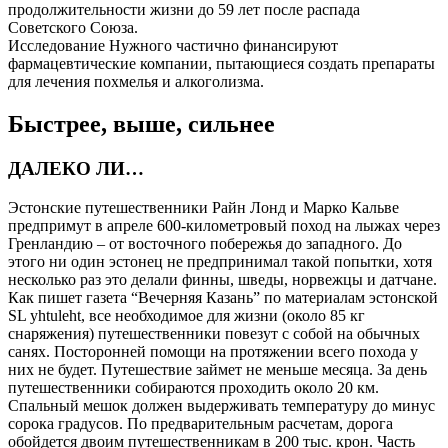
продолжительности жизни до 59 лет после распада
Советского Союза.
Исследование Нужного частично финансируют
фармацевтические компании, пытающиеся создать препараты
для лечения похмелья и алкоголизма.
Быстрее, выше, сильнее
ДАЛЕКО ЛИ…
Эстонские путешественники Райн Лонд и Марко Кальве
предпримут в апреле 600-километровый поход на лыжах через
Гренландию – от восточного побережья до западного. До
этого ни один эстонец не предпринимал такой попытки, хотя
несколько раз это делали финны, шведы, норвежцы и датчане.
Как пишет газета “Вечерняя Казань” по материалам эстонской
SL уhtuleht, все необходимое для жизни (около 85 кг
снаряжения) путешественники повезут с собой на обычных
санях. Посторонней помощи на протяжении всего похода у
них не будет. Путешествие займет не меньше месяца. За день
путешественники собираются проходить около 20 км.
Спальный мешок должен выдерживать температуру до минус
сорока градусов. По предварительным расчетам, дорога
обойдется двоим путешественникам в 200 тыс. крон. Часть