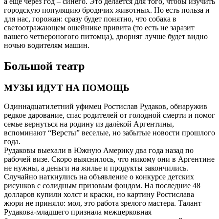
а еще через год – синего. Это делается для того, чтобы изучить
городскую популяцию бродячих животных. Но есть польза и
для нас, горожан: сразу будет понятно, что собака в
светоотражающем ошейнике привита (то есть не заразит
вашего четвероногого питомца), дворняг лучше будет видно
ночью водителям машин.
Большой театр
МУЗЫ ИДУТ НА ПОМОЩЬ
Одиннадцатилетний уфимец Ростислав Рудаков, обнаружив
редкое дарование, спас родителей от голодной смерти и помог
семье вернуться на родину из далёкой Аргентины,
вспоминают “Версты” веселые, но забытые новости прошлого
года.
Рудаковы выехали в Южную Америку два года назад по
рабочей визе. Скоро выяснилось, что никому они в Аргентине
не нужны, а деньги на жилье и продукты закончились.
Случайно наткнулись на объявление о конкурсе детских
рисунков с солидным призовым фондом. На последние 48
долларов купили холст и краски, но картину Ростислава
жюри не приняло: мол, это работа зрелого мастера. Талант
Рудакова-младшего признала межцерковная