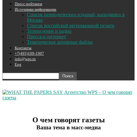
Пресс-рейтинги
Источники информации
Список периодических изданий, выходящих в
Москве
Список российской региональной печати
Телевидение и радио
Пресса и интернет
Тематические архивные файлы
Контакты
+7(495)109-1997
info@wps.ru
Eng
Агентство WPS – О чем говорят
газеты
О чем говорят газеты
Ваша тема в масс-медиа