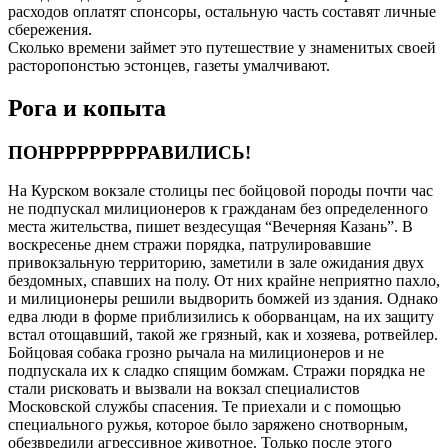
расходов оплатят спонсоры, остальную часть составят личные
сбережения.
Сколько времени займет это путешествие у знаменитых своей
расторопонстью эстонцев, газеты умалчивают.
Рога и копыта
ПОНРРРРРРРРАВИЛИСЬ!
На Курском вокзале столицы пес бойцовой породы почти час
не подпускал милиционеров к гражданам без определенного
места жительства, пишет вездесущая “Вечерняя Казань”. В
воскресенье днем стражи порядка, патрулировавшие
привокзальную территорию, заметили в зале ожидания двух
бездомных, спавших на полу. От них крайне неприятно пахло,
и милиционеры решили выдворить бомжей из здания. Однако
едва люди в форме приблизились к оборванцам, на их защиту
встал отощавший, такой же грязный, как и хозяева, ротвейлер.
Бойцовая собака грозно рычала на милиционеров и не
подпускала их к сладко спящим бомжам. Стражи порядка не
стали рисковать и вызвали на вокзал специалистов
Московской службы спасения. Те приехали и с помощью
специального ружья, которое было заряжено снотворным,
обезвредили агрессивное животное. Только после этого