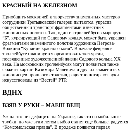
КРАСНЫЙ НА ЖЕЛЕЗНОМ
Приобщить москвичей к творчеству знаменитых мастеров
сотрудники Третьяковской галереи пытаются, украсив
общественный транспорт фрагментами известных
живописных полотен. Так, один из троллейбусов маршрута
“Б”, курсирующий по Садовому кольцу, может быть украшен
фрагментами знаменитого полотна художника Петрова-
Водкина “Купание красного коня”. В начале февраля в
троллейбусе планируется организовать экскурсии,
посвященные художественной жизни Садового кольца XX
века. На московских троллейбусах могут появиться также
сюжеты картин Казимира Малевича и других знаменитых
живописцев прошлого столетия, радостно потирают руки
искусствоведы из “Вестей” РТР.
ВДНХ
ВЗЯВ У РУКИ – МАЕШ ВЕЩ
Уж на что нет дефицита на Украине, так это на мобильные
трубки, но уже этим летом выбор станет еще больше, радуется
“Комсомольская правда”. В продаже появится первая