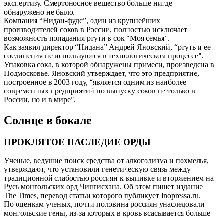
экспертизу. Смертоносное вещество больше нигде
обнаружено не было.
Компания “Нидан-фудс”, один из крупнейших
производителей соков в России, полностью исключает
возможность попадания ртути в сок “Моя семья”.
Как заявил директор “Нидана” Андрей Яновский, “ртуть и ее
соединения не используются в технологическом процессе”.
Упаковка сока, в которой обнаружены примеси, произведена в
Подмосковье. Яновский утверждает, что это предприятие,
построенное в 2003 году, “является одним из наиболее
современных предприятий по выпуску соков не только в
России, но и в мире”.
Солнце в бокале
ПРОКЛЯТОЕ НАСЛЕДИЕ ОРДЫ
Ученые, ведущие поиск средства от алкоголизма и похмелья,
утверждают, что установили генетическую связь между
традиционной слабостью россиян к выпивке и вторжением на
Русь монгольских орд Чингисхана. Об этом пишет издание
The Times, перевод статьи которого публикует Inopressa.ru.
По оценкам ученых, почти половина россиян унаследовали
монгольские гены, из-за которых в кровь всасывается больше