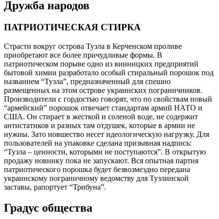
Дружба народов
ПАТРИОТИЧЕСКАЯ СТИРКА
Страсти вокруг острова Тузла в Керченском проливе
приобретают все более причудливые формы. В
патриотическом порыве одно из винницких предприятий
бытовой химии разработало особый стиральный порошок под
названием “Тузла”, предназначенный для спешно
размещенных на этом острове украинских пограничников.
Производители с гордостью говорят, что по свойствам новый
“армейский” порошок отвечает стандартам армий НАТО и
США. Он стирает в жесткой и соленой воде, не содержит
антистатиков и разных там отдушек, которые в армии не
нужны. Зато новшество несет идеологическую нагрузку. Для
пользователей на упаковке сделана призывная надпись:
“Тузла – ценности, которыми не поступаются”. В открытую
продажу новинку пока не запускают. Вся опытная партия
патриотического порошка будет безвозмездно передана
украинскому пограничному ведомству для Тузлинской
заставы, рапортует “Трибуна”.
Градус общества