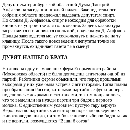
Депутат екатеринбургской областной Думы Дмитрий
Анфалов на заседании нижней палаты Законодательного
собрания области предложил выдавать депутатам спирт.
По словам Д. Анфалова, спирт необходим для обработки
кнопок на устройстве для голосования. За день клавиатура
загрязняется и становится скользкой, подчеркнул Д. Анфалов.
Пальцы законодателя могут соскользнуть и нажать не на ту
клавишу. После такого нововведения депутаты точно не
промахнутся, ехидничает газета “На смену!”.
ДУРЯТ НАШЕГО БРАТА
На днях на одну из молочных ферм Егорьевского района
(Московская область) не были допущены агитаторы одной из
партий. Работники фермы объяснили, что перед прошлыми
выборами у них уже была встреча с агитаторами. Тогда планы
преобразования России, которыми партийные функционеры
поделились с доярками и скотниками, так им понравились,
что те выделили на нужды партии три бидона парного
молока. С единственным условием: пустую тару вернуть.
Вероломство партийных агитаторов поразило доверчивых
животноводов: ни до, ни тем более после выборов бидоны так
и не вернули, возмущаются “Ваши 6 соток”.