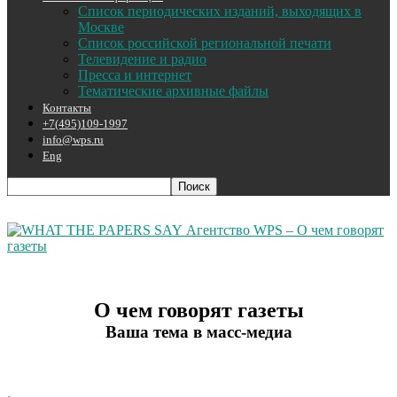
Список периодических изданий, выходящих в
Москве
Список российской региональной печати
Телевидение и радио
Пресса и интернет
Тематические архивные файлы
Контакты
+7(495)109-1997
info@wps.ru
Eng
Агентство WPS – О чем говорят
газеты
О чем говорят газеты
Ваша тема в масс-медиа