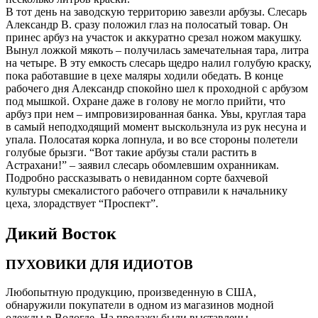
В тот день на заводскую территорию завезли арбузы. Слесарь
Александр В. сразу положил глаз на полосатый товар. Он
принес арбуз на участок и аккуратно срезал ножом макушку.
Вынул ложкой мякоть – получилась замечательная тара, литра
на четыре. В эту емкость слесарь щедро налил голубую краску,
пока работавшие в цехе маляры ходили обедать. В конце
рабочего дня Александр спокойно шел к проходной с арбузом
под мышкой. Охране даже в голову не могло прийти, что
арбуз при нем – импровизированная банка. Увы, круглая тара
в самый неподходящий момент выскользнула из рук несуна и
упала. Полосатая корка лопнула, и во все стороны полетели
голубые брызги. “Вот такие арбузы стали растить в
Астрахани!” – заявил слесарь обомлевшим охранникам.
Подробно рассказывать о невиданном сорте бахчевой
культуры смекалистого рабочего отправили к начальнику
цеха, злорадствует “Проспект”.
Дикий Восток
ПУХОВИКИ ДЛЯ ИДИОТОВ
Любопытную продукцию, произведенную в США,
обнаружили покупатели в одном из магазинов модной
одежды в Вологде. На продажу были выставлены