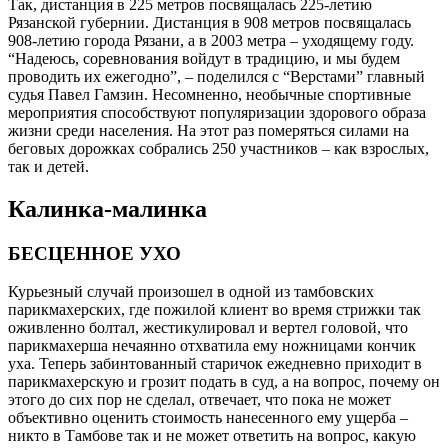
Так, дистанция в 225 метров посвящалась 225-летию
Рязанской губернии. Дистанция в 908 метров посвящалась
908-летию города Рязани, а в 2003 метра – уходящему году.
“Надеюсь, соревнования войдут в традицию, и мы будем
проводить их ежегодно”, – поделился с “Верстами” главный
судья Павел Гамзин. Несомненно, необычные спортивные
мероприятия способствуют популяризации здорового образа
жизни среди населения. На этот раз померяться силами на
беговых дорожках собрались 250 участников – как взрослых,
так и детей.
Калинка-малинка
БЕСЦЕННОЕ УХО
Курьезный случай произошел в одной из тамбовских
парикмахерских, где пожилой клиент во время стрижки так
оживленно болтал, жестикулировал и вертел головой, что
парикмахерша нечаянно отхватила ему ножницами кончик
уха. Теперь забинтованный старичок ежедневно приходит в
парикмахерскую и грозит подать в суд, а на вопрос, почему он
этого до сих пор не сделал, отвечает, что пока не может
объективно оценить стоимость нанесенного ему ущерба –
никто в Тамбове так и не может ответить на вопрос, какую