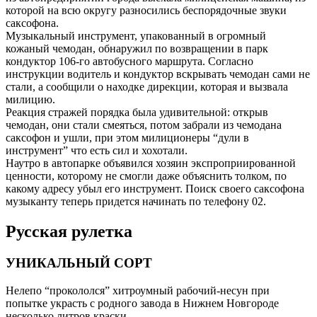
которой на всю округу разносились беспорядочные звуки
саксофона.
Музыкальный инструмент, упакованный в огромный
кожаный чемодан, обнаружил по возвращении в парк
кондуктор 106-го автобусного маршрута. Согласно
инструкции водитель и кондуктор вскрывать чемодан сами не
стали, а сообщили о находке дирекции, которая и вызвала
милицию.
Реакция стражей порядка была удивительной: открыв
чемодан, они стали смеяться, потом забрали из чемодана
саксофон и ушли, при этом милиционеры “дули в
инструмент” что есть сил и хохотали.
Наутро в автопарке объявился хозяин экспроприированной
ценности, которому не смогли даже объяснить толком, по
какому адресу убыл его инструмент. Поиск своего саксофона
музыканту теперь придется начинать по телефону 02.
Русская рулетка
УНИКАЛЬНЫЙ СОРТ
Нелепо “прокололся” хитроумный рабочий-несун при
попытке украсть с родного завода в Нижнем Новгороде
несколько литров краски.