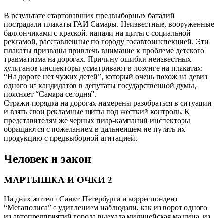
В результате стартовавших предвыборных баталий
пострадали плакаты ГАИ Самары. Неизвестные, вооруженные
баллончиками с краской, напали на щиты с социальной
рекламой, расставленные по городу госавтоинспекцией. Эти
плакаты призваны привлечь внимание к проблеме детского
травматизма на дорогах. Причину ошибки неизвестных
хулиганов инспекторы усматривают в лозунге на плакатах:
“На дороге нет чужих детей”, который очень похож на девиз
одного из кандидатов в депутаты государственной думы,
поясняет “Самара сегодня”.
Стражи порядка на дорогах намерены разобраться в ситуации
и взять свои рекламные щиты под жесткий контроль. К
представителям же черных пиар-кампаний инспекторы
обращаются с пожеланием в дальнейшем не путать их
продукцию с предвыборной агитацией.
Человек и закон
МАРТЫШКА И ОЧКИ 2
На днях жители Санкт-Петербурга и корреспондент
“Мегаполиса” с удивлением наблюдали, как из ворот одного
из автопредприятий города выехала милицейская машина, из