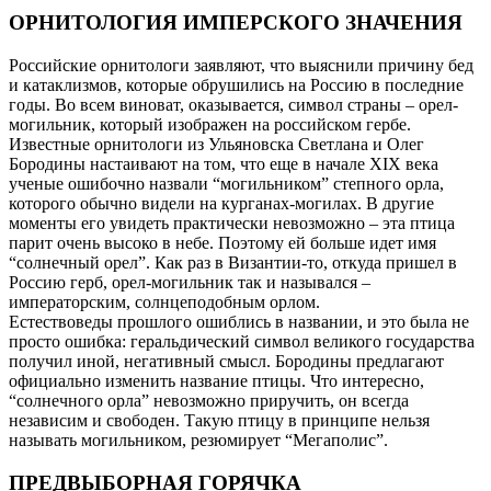
ОРНИТОЛОГИЯ ИМПЕРСКОГО ЗНАЧЕНИЯ
Российские орнитологи заявляют, что выяснили причину бед
и катаклизмов, которые обрушились на Россию в последние
годы. Во всем виноват, оказывается, символ страны – орел-
могильник, который изображен на российском гербе.
Известные орнитологи из Ульяновска Светлана и Олег
Бородины настаивают на том, что еще в начале XIX века
ученые ошибочно назвали “могильником” степного орла,
которого обычно видели на курганах-могилах. В другие
моменты его увидеть практически невозможно – эта птица
парит очень высоко в небе. Поэтому ей больше идет имя
“солнечный орел”. Как раз в Византии-то, откуда пришел в
Россию герб, орел-могильник так и назывался –
императорским, солнцеподобным орлом.
Естествоведы прошлого ошиблись в названии, и это была не
просто ошибка: геральдический символ великого государства
получил иной, негативный смысл. Бородины предлагают
официально изменить название птицы. Что интересно,
“солнечного орла” невозможно приручить, он всегда
независим и свободен. Такую птицу в принципе нельзя
называть могильником, резюмирует “Мегаполис”.
ПРЕДВЫБОРНАЯ ГОРЯЧКА