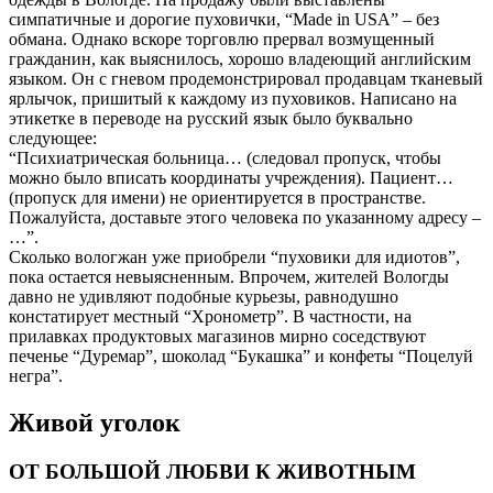
симпатичные и дорогие пуховички, “Made in USA” – без
обмана. Однако вскоре торговлю прервал возмущенный
гражданин, как выяснилось, хорошо владеющий английским
языком. Он с гневом продемонстрировал продавцам тканевый
ярлычок, пришитый к каждому из пуховиков. Написано на
этикетке в переводе на русский язык было буквально
следующее:
“Психиатрическая больница… (следовал пропуск, чтобы
можно было вписать координаты учреждения). Пациент…
(пропуск для имени) не ориентируется в пространстве.
Пожалуйста, доставьте этого человека по указанному адресу –
…”.
Сколько вологжан уже приобрели “пуховики для идиотов”,
пока остается невыясненным. Впрочем, жителей Вологды
давно не удивляют подобные курьезы, равнодушно
констатирует местный “Хронометр”. В частности, на
прилавках продуктовых магазинов мирно соседствуют
печенье “Дуремар”, шоколад “Букашка” и конфеты “Поцелуй
негра”.
Живой уголок
ОТ БОЛЬШОЙ ЛЮБВИ К ЖИВОТНЫМ