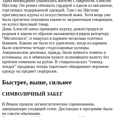
Удача неожиданно улыбнулась жителю Ставрополя Алексею
Щеглову. Он решил обновить гардероб а одном из магазинов,
торгующих подержанной одеждой. Там г-ну Щеглову
приглянулась куртка из искусственной кожи. Хотя вещь уже
была прилично поношена каким-то заграничным товарищем,
он купил бросовый товар.
Дома Алексей начал примерять куртку, демонстрируя ее
родным и каким-то образом оказавшемуся рядом репортеру
“Мегаполиса”, и нащупал в кармане несколько плотных
бумажек. Каково же было его удивление, когда из кармана
были извлечены четыре стодолларовые купюры.
Американские дензнаки, правда, были немного помяты и
испачканы, но в обменном пункте полинявшую валюту без
проблем поменяли на рубли. В ставропольских “секонд-
хендах” продавцы теперь тщательно обшаривают верхнюю
одежду на предмет сюрпризов.
Быстрее, выше, сильнее
СИМВОЛИЧНЫЙ ЗАБЕГ
В Рязани прошли легкоатлетические соревнования,
завершающие уходящий сезон. Дистанции в программе были
не совсем обычными.