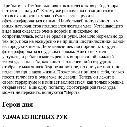
Прибытие в Тамбов выставки экзотических зверей детвора
встретила “на ура”. К тому же реклама экспозиции гласила,
что всех животных можно будет взять в руки и
сфотографироваться с ними. Наибольшей популярностью у
юных натуралистов пользовался желтый удав. Устрашающего
вида змея оказалась очень доброй и нисколько не
сопротивлялась, когда ее брали в руки. Все шло нормально до
тех пор, пока на экскурсию не пришли шестиклассники одной
из городских школ. Двое мальчишек поспорили, кто будет
фотографироваться с удавом первым. Никто не хотел
уступать, и ребята взялись решить вопрос силой: каждый
тянул удава на себя, как канат. Подоспевший сотрудник
отобрал у мальчишек бедное животное, но оно уже почти не
подавало признаков жизни. Позже змей пришел в себя, только
посетителям его в руки уже не давали. Теперь он лежит в
своем террариуме и начинает волноваться, как только крышка
открывается. Еще одну попытку сфотографироваться удав
может не пережить, волнуются “Версты”.
Герои дня
УДАЧА ИЗ ПЕРВЫХ РУК