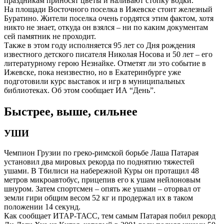
праздникам приносят цветы и наливают стопку водки.
На площади Восточного поселка в Ижевске стоит железный
Буратино. Жители поселка очень гордятся этим фактом, хотя
никто не знает, откуда он взялся – ни по каким документам
сей памятник не проходит.
Также в этом году исполняется 95 лет со Дня рождения
известного детского писателя Николая Носова и 50 лет – его
литературному герою Незнайке. Отметят ли это событие в
Ижевске, пока неизвестно, но в Екатеринбурге уже
подготовили курс выставок и игр в муниципальных
библиотеках. Об этом сообщает ИА “День”.
Быстрее, выше, сильнее
УШИ
Чемпион Грузии по греко-римской борьбе Лаша Патарая
установил два мировых рекорда по поднятию тяжестей
ушами. В Тбилиси на набережной Куры он протащил 48
метров микроавтобус, прицепив его к ушам нейлоновым
шнуром. Затем спортсмен – опять же ушами – оторвал от
земли гири общим весом 52 кг и продержал их в таком
положении 14 секунд.
Как сообщает ИТАР-ТАСС, тем самым Патарая побил рекорд