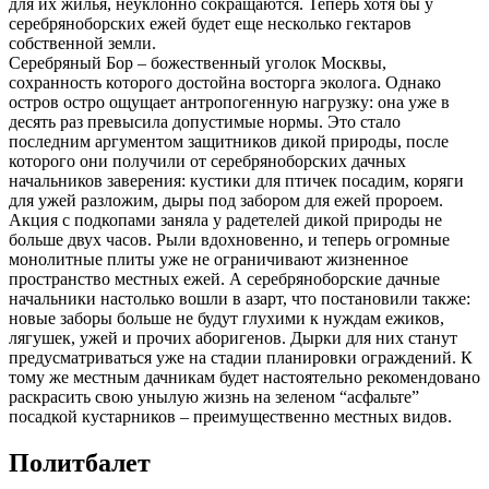
для их жилья, неуклонно сокращаются. Теперь хотя бы у
серебряноборских ежей будет еще несколько гектаров
собственной земли.
Серебряный Бор – божественный уголок Москвы,
сохранность которого достойна восторга эколога. Однако
остров остро ощущает антропогенную нагрузку: она уже в
десять раз превысила допустимые нормы. Это стало
последним аргументом защитников дикой природы, после
которого они получили от серебряноборских дачных
начальников заверения: кустики для птичек посадим, коряги
для ужей разложим, дыры под забором для ежей пророем.
Акция с подкопами заняла у радетелей дикой природы не
больше двух часов. Рыли вдохновенно, и теперь огромные
монолитные плиты уже не ограничивают жизненное
пространство местных ежей. А серебряноборские дачные
начальники настолько вошли в азарт, что постановили также:
новые заборы больше не будут глухими к нуждам ежиков,
лягушек, ужей и прочих аборигенов. Дырки для них станут
предусматриваться уже на стадии планировки ограждений. К
тому же местным дачникам будет настоятельно рекомендовано
раскрасить свою унылую жизнь на зеленом “асфальте”
посадкой кустарников – преимущественно местных видов.
Политбалет