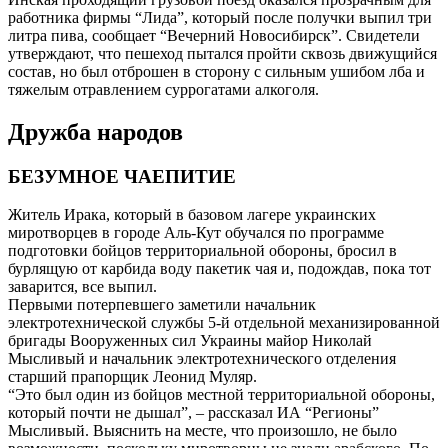
работника фирмы “Лида”, который после получки выпил три
литра пива, сообщает “Вечерний Новосибирск”. Свидетели
утверждают, что пешеход пытался пройти сквозь движущийся
состав, но был отброшен в сторону с сильным ушибом лба и
тяжелым отравлением суррогатами алкоголя.
Дружба народов
БЕЗУМНОЕ ЧАЕПИТИЕ
Житель Ирака, который в базовом лагере украинских
миротворцев в городе Аль-Кут обучался по программе
подготовки бойцов территориальной обороны, бросил в
бурлящую от карбида воду пакетик чая и, подождав, пока тот
заварится, все выпил.
Первыми потерпевшего заметили начальник
электротехнической службы 5-й отдельной механизированной
бригады Вооруженных сил Украины майор Николай
Мысливый и начальник электротехнического отделения
старший прапорщик Леонид Муляр.
“Это был один из бойцов местной территориальной обороны,
который почти не дышал”, – рассказал ИА “Регионы”
Мысливый. Выяснить на месте, что произошло, не было