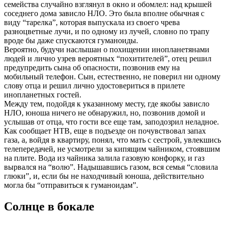
семейства случайно взглянул в окно и обомлел: над крышей
соседнего дома зависло НЛО. Это была вполне обычная с
виду “тарелка”, которая выпускала из своего чрева
разноцветные лучи, и по одному из лучей, словно по трапу
вроде бы даже спускаются гуманоиды.
Вероятно, будучи наслышан о похищении инопланетянами
людей и лично узрев вероятных “похитителей”, отец решил
предупредить сына об опасности, позвонив ему на
мобильный телефон. Сын, естественно, не поверил ни одному
слову отца и решил лично удостовериться в прилете
инопланетных гостей.
Между тем, подойдя к указанному месту, где якобы зависло
НЛО, юноша ничего не обнаружил, но, позвонив домой и
услышав от отца, что гости все еще там, заподозрил неладное.
Как сообщает НТВ, еще в подъезде он почувствовал запах
газа, а, войдя в квартиру, понял, что мать с сестрой, увлекшись
телепередачей, не усмотрели за кипящим чайником, стоявшим
на плите. Вода из чайника залила газовую конфорку, и газ
вырвался на “волю”. Надышавшись газом, вся семья “словила
глюки”, и, если бы не находчивый юноша, действительно
могла бы “отправиться к гуманоидам”.
Солнце в бокале