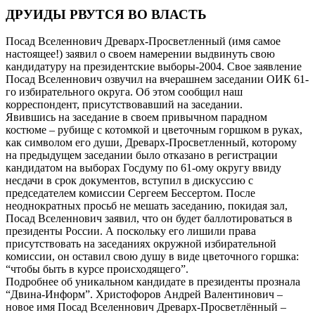
ДРУИДЫ РВУТСЯ ВО ВЛАСТЬ
Посад Вселеннович Древарх-Просветленный (имя самое
настоящее!) заявил о своем намерении выдвинуть свою
кандидатуру на президентские выборы-2004. Свое заявление
Посад Вселеннович озвучил на вчерашнем заседании ОИК 61-
го избирательного округа. Об этом сообщил наш
корреспондент, присутствовавший на заседании.
Явившись на заседание в своем привычном парадном
костюме – рубище с котомкой и цветочным горшком в руках,
как символом его души, Древарх-Просветленный, которому
на предыдущем заседании было отказано в регистрации
кандидатом на выборах Госдуму по 61-ому округу ввиду
несдачи в срок документов, вступил в дискуссию с
председателем комиссии Сергеем Бессертом. После
неоднократных просьб не мешать заседанию, покидая зал,
Посад Вселеннович заявил, что он будет баллотироваться в
президенты России. А поскольку его лишили права
присутствовать на заседаниях окружной избирательной
комиссии, он оставил свою душу в виде цветочного горшка:
“чтобы быть в курсе происходящего”.
Подробнее об уникальном кандидате в президенты прознала
“Двина-Информ”. Христофоров Андрей Валентинович –
новое имя Посад Вселеннович Древарх-Просветлённый –