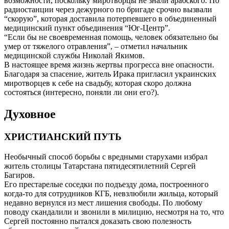
возможности, поскольку миротворцы не знали арабского. По
радиостанции через дежурного по бригаде срочно вызвали
“скорую”, которая доставила потерпевшего в объединенный
медицинский пункт объединения “Юг-Центр”.
“Если бы не своевременная помощь, человек обязательно бы
умер от тяжелого отравления”, – отметил начальник
медицинской службы Николай Якимов.
В настоящее время жизнь жертвы прогресса вне опасности.
Благодаря за спасение, житель Ирака пригласил украинских
миротворцев к себе на свадьбу, которая скоро должна
состояться (интересно, поняли ли они его?).
Духовное
ХРИСТИАНСКИЙ ПУТЬ
Необычный способ борьбы с вредными старухами избрал
житель столицы Татарстана пятидесятилетний Сергей
Багиров.
Его престарелые соседки по подъезду дома, построенного
когда-то для сотрудников КГБ, невзлюбили жильца, который
недавно вернулся из мест лишения свободы. По любому
поводу скандалили и звонили в милицию, несмотря на то, что
Сергей постоянно пытался доказать свою полезность