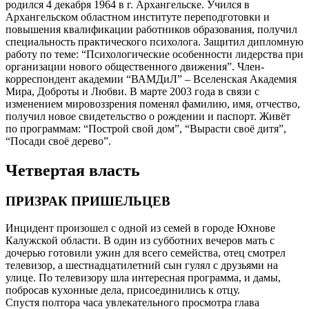
родился 4 декабря 1964 в г. Архангельске. Учился в
Архангельском областном институте переподготовки и
повышения квалификации работников образования, получил
специальность практического психолога. Защитил дипломную
работу по теме: “Психологические особенности лидерства при
организации нового общественного движения”. Член-
корреспондент академии “ВАМДиЛ” – Вселенская Академия
Мира, Доброты и Любви. В марте 2003 года в связи с
изменением мировоззрения поменял фамилию, имя, отчество,
получил новое свидетельство о рождении и паспорт. Живёт
по программам: “Построй свой дом”, “Вырасти своё дитя”,
“Посади своё дерево”.
Четвертая власть
ПРИЗРАК ПРИШЕЛЬЦЕВ
Инцидент произошел с одной из семей в городе Юхнове
Калужской области. В один из субботних вечеров мать с
дочерью готовили ужин для всего семейства, отец смотрел
телевизор, а шестнадцатилетний сын гулял с друзьями на
улице. По телевизору шла интересная программа, и дамы,
побросав кухонные дела, присоединились к отцу.
Спустя полтора часа увлекательного просмотра глава