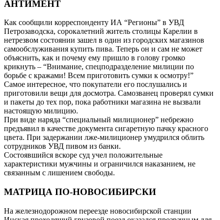
АНТИМЕНТ
Как сообщили корреспонденту ИА “Регионы” в УВД
Петрозаводска, сорокалетний житель столицы Карелии в
нетрезвом состоянии зашел в один из городских магазинов
самообслуживания купить пива. Теперь он и сам не может
объяснить, как и почему ему пришло в голову громко
крикнуть – “Внимание, спецподразделение милиции по
борьбе с кражами! Всем приготовить сумки к осмотру!”
Самое интересное, что покупатели его послушались и
приготовили вещи для досмотра. Самозванец проверял сумки
и пакеты до тех пор, пока работники магазина не вызвали
настоящую милицию.
При виде наряда “специальный милиционер” небрежно
предъявил в качестве документа сигаретную пачку красного
цвета. При задержании лже-милиционер умудрился облить
сотрудников УВД пивом из банки.
Состоявшийся вскоре суд учел положительные
характеристики мужчины и ограничился наказанием, не
связанным с лишением свободы.
МАТРИЦА ПО-НОВОСИБИРСКИ
На железнодорожном переезде новосибирской станции
Инская проходящий грузовой поезд оказался прозрачным для