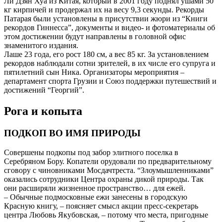
Ли Дзян Хуа из Китая, который в 2001 году поднял ушами 50
кг кирпичей и продержал их на весу 9,3 секунды. Рекорды
Патарая были установлены в присутствии жюри из “Книги
рекордов Гиннесса”, документы и видео- и фотоматериалы об
этом достижении будут направлены в головной офис
знаменитого издания.
Лаше 23 года, его рост 180 см, а вес 85 кг. За установлением
рекордов наблюдали сотни зрителей, в их числе его супруга и
пятилетний сын Ника. Организаторы мероприятия –
департамент спорта Грузии и Союз поддержки путешествий и
достижений “Георгий”.
Рога и копыта
ПОДКОП ВО ИМЯ ПРИРОДЫ
Совершены подкопы под забор элитного поселка в
Серебряном Бору. Копатели орудовали по предварительному
сговору с чиновниками Мосдачтреста. “Злоумышленниками”
оказались сотрудники Центра охраны дикой природы. Так
они расширяли жизненное пространство… для ежей.
– Обычные подмосковные ежи занесены в городскую
Красную книгу, – поясняет смысл акции пресс-секретарь
центра Любовь Якубовская, – потому что места, пригодные