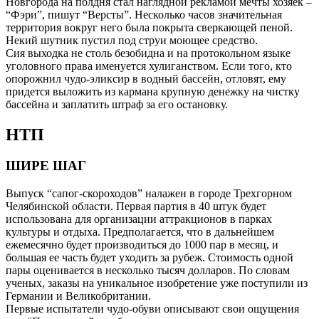
Новгорода на полдня стал наглядной рекламой мечты хозяек –
“Фэри”, пишут “Версты”. Несколько часов значительная
территория вокруг него была покрыта сверкающей пеной.
Некий шутник пустил под струи моющее средство.
Сия выходка не столь безобидна и на протокольном языке
уголовного права именуется хулиганством. Если того, кто
опорожнил чудо-эликсир в водный бассейн, отловят, ему
придется выложить из кармана крупную денежку на чистку
бассейна и заплатить штраф за его остановку.
НТП
ШИРЕ ШАГ
Выпуск “сапог-скороходов” налажен в городе Трехгорном
Челябинской области. Первая партия в 40 штук будет
использована для организации аттракционов в парках
культуры и отдыха. Предполагается, что в дальнейшем
ежемесячно будет производиться до 1000 пар в месяц, и
большая ее часть будет уходить за рубеж. Стоимость одной
пары оценивается в несколько тысяч долларов. По словам
ученых, заказы на уникальное изобретение уже поступили из
Германии и Великобритании.
Первые испытатели чудо-обуви описывают свои ощущения