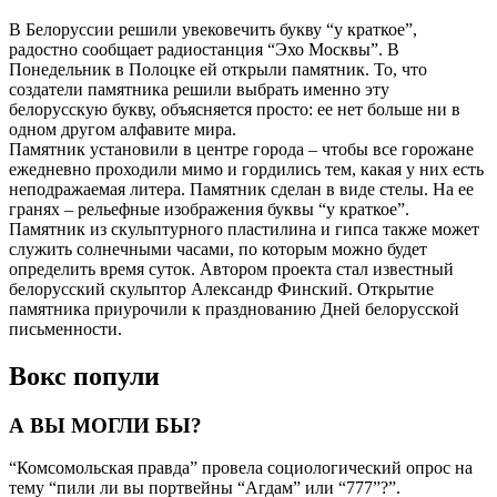
В Белоруссии решили увековечить букву “у краткое”,
радостно сообщает радиостанция “Эхо Москвы”. В
Понедельник в Полоцке ей открыли памятник. То, что
создатели памятника решили выбрать именно эту
белорусскую букву, объясняется просто: ее нет больше ни в
одном другом алфавите мира.
Памятник установили в центре города – чтобы все горожане
ежедневно проходили мимо и гордились тем, какая у них есть
неподражаемая литера. Памятник сделан в виде стелы. На ее
гранях – рельефные изображения буквы “у краткое”.
Памятник из скульптурного пластилина и гипса также может
служить солнечными часами, по которым можно будет
определить время суток. Автором проекта стал известный
белорусский скульптор Александр Финский. Открытие
памятника приурочили к празднованию Дней белорусской
письменности.
Вокс попули
А ВЫ МОГЛИ БЫ?
“Комсомольская правда” провела социологический опрос на
тему “пили ли вы портвейны “Агдам” или “777”?”.