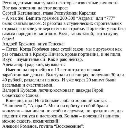
Респондентами выступали некоторые известные личности.
Вот как ответили на этот вопрос:
Сергей Катанандов, глава Республики Карелия:
– А как же! Выпить граммов 200-300 “Агдама” или “777”
было святым делом. Я работал в студенческих строительных
отрядах, а после университета на стройке. Портвейн у нас был
самым народным напитком. Вкус, запах такой, что за душу
берет!
Андрей Брежнев, внук Генсека:
– Легко! Когда Горбачев ввел сухой закон, мы с друзьями как
раз отдыхали в Крыму. Ничего, кроме портвейна, и не пили.
Вкус – изумительный! Как в раю нектар.
Александр Градский, музыкант:
– Именно на портвейн я в 13 лет потратил первые
заработанные деньги. Выступали на танцах, получили 30 или
40 рублей, разделили на всех. И уже через 20 минут были
веселыми и счастливыми.
Валерий Кубасов, летчик-космонавт, дважды Герой
Советского Союза:
– Конечно, пил! Но я больше люблю хороший коньяк –
“Наполеон”, “Арарат”. Мы и на орбиту с собой брали
коньячок – выпивали по особым случаям, по праздникам, для
поднятия тонуса и настроения. Коньяк – полезный напиток,
можно сказать, космический!
Алексей Романов, группа “Воскресение”: