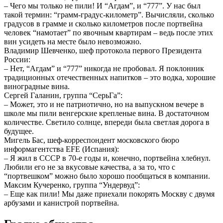
– Чего мы только не пили! И “Агдам”, и “777”. У нас был
такой термин: “грамм-градус-километр”. Вычисляли, сколько
градусов в грамме и сколько километров после портвейна
человек “намотает” по явочным квартирам – ведь после этих
вин усидеть на месте было невозможно.
Владимир Шевченко, шеф протокола первого Президента
России:
– Нет, “Агдам” и “777” никогда не пробовал. Я поклонник
традиционных отечественных напитков – это водка, хорошие
виноградные вина.
Сергей Галанин, группа “СерьГа”:
– Может, это и не патриотично, но на выпускном вечере в
школе мы пили венгерские крепленые вина. В достаточном
количестве. Светило солнце, впереди была светлая дорога в
будущее.
Мигель Бас, шеф-корреспондент московского бюро
информагентства EFE (Испания):
– Я жил в СССР в 70-е годы и, конечно, портвейна хлебнул.
Любили его не за вкусовые качества, а за то, что с
“портвешком” можно было хорошо пообщаться в компании.
Максим Кучеренко, группа “Ундервуд”:
– Еще как пили! Мы даже приехали покорять Москву с двумя
арбузами и канистрой портвейна.