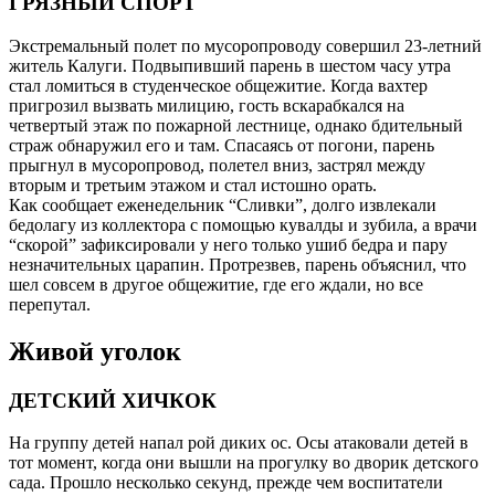
ГРЯЗНЫЙ СПОРТ
Экстремальный полет по мусоропроводу совершил 23-летний
житель Калуги. Подвыпивший парень в шестом часу утра
стал ломиться в студенческое общежитие. Когда вахтер
пригрозил вызвать милицию, гость вскарабкался на
четвертый этаж по пожарной лестнице, однако бдительный
страж обнаружил его и там. Спасаясь от погони, парень
прыгнул в мусоропровод, полетел вниз, застрял между
вторым и третьим этажом и стал истошно орать.
Как сообщает еженедельник “Сливки”, долго извлекали
бедолагу из коллектора с помощью кувалды и зубила, а врачи
“скорой” зафиксировали у него только ушиб бедра и пару
незначительных царапин. Протрезвев, парень объяснил, что
шел совсем в другое общежитие, где его ждали, но все
перепутал.
Живой уголок
ДЕТСКИЙ ХИЧКОК
На группу детей напал рой диких ос. Осы атаковали детей в
тот момент, когда они вышли на прогулку во дворик детского
сада. Прошло несколько секунд, прежде чем воспитатели