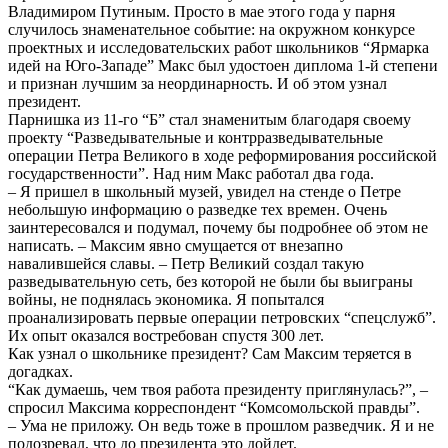
Владимиром Путиным. Просто в мае этого года у парня
случилось знаменательное событие: на окружном конкурсе
проектных и исследовательских работ школьников “Ярмарка
идей на Юго-Западе” Макс был удостоен диплома 1-й степени
и признан лучшим за неординарность. И об этом узнал
президент.
Парнишка из 11-го “Б” стал знаменитым благодаря своему
проекту “Разведывательные и контрразведывательные
операции Петра Великого в ходе реформирования российской
государственности”. Над ним Макс работал два года.
– Я пришел в школьный музей, увидел на стенде о Петре
небольшую информацию о разведке тех времен. Очень
заинтересовался и подумал, почему бы подробнее об этом не
написать. – Максим явно смущается от внезапно
навалившейся славы. – Петр Великий создал такую
разведывательную сеть, без которой не были бы выиграны
войны, не поднялась экономика. Я попытался
проанализировать первые операции петровских “спецслужб”.
Их опыт оказался востребован спустя 300 лет.
Как узнал о школьнике президент? Сам Максим теряется в
догадках.
“Как думаешь, чем твоя работа президенту приглянулась?”, –
спросил Максима корреспондент “Комсомольской правды”.
– Ума не приложу. Он ведь тоже в прошлом разведчик. Я и не
подозревал, что до президента это дойдет.