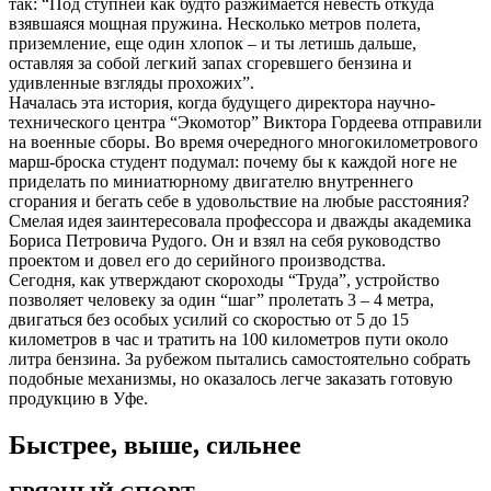
так: “Под ступней как будто разжимается невесть откуда
взявшаяся мощная пружина. Несколько метров полета,
приземление, еще один хлопок – и ты летишь дальше,
оставляя за собой легкий запах сгоревшего бензина и
удивленные взгляды прохожих”.
Началась эта история, когда будущего директора научно-
технического центра “Экомотор” Виктора Гордеева отправили
на военные сборы. Во время очередного многокилометрового
марш-броска студент подумал: почему бы к каждой ноге не
приделать по миниатюрному двигателю внутреннего
сгорания и бегать себе в удовольствие на любые расстояния?
Смелая идея заинтересовала профессора и дважды академика
Бориса Петровича Рудого. Он и взял на себя руководство
проектом и довел его до серийного производства.
Сегодня, как утверждают скороходы “Труда”, устройство
позволяет человеку за один “шаг” пролетать 3 – 4 метра,
двигаться без особых усилий со скоростью от 5 до 15
километров в час и тратить на 100 километров пути около
литра бензина. За рубежом пытались самостоятельно собрать
подобные механизмы, но оказалось легче заказать готовую
продукцию в Уфе.
Быстрее, выше, сильнее