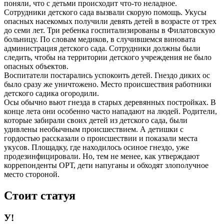
поняли, что с детьми происходит что-то неладное.
Сотрудники детского сада вызвали скорую помощь. Укусы
опасных насекомых получили девять детей в возрасте от трeх
до семи лет. Три ребeнка госпитализированы в Филатовскую
больницу. По словам медиков, в случившемся виновата
администрация детского сада. Сотрудники должны были
следить, чтобы на территории детского учреждения не было
опасных объектов.
Воспитатели постарались успокоить детей. Гнездо диких ос
было сразу же уничтожено. Место происшествия работники
детского садика огородили.
Осы обычно вьют гнeзда в старых деревянных постройках. В
конце лета они особенно часто нападают на людей. Родители,
которые забирали своих детей из детского сада, были
удивлены необычным происшествием. А детишки с
гордостью рассказали о происшествии и показали места
укусов. Площадку, где находилось осиное гнездо, уже
продезинфицировали. Но, тем не менее, как утверждают
коррепонденты ОРТ, дети напуганы и обходят злополучное
место стороной.
Стоит статуя
У!