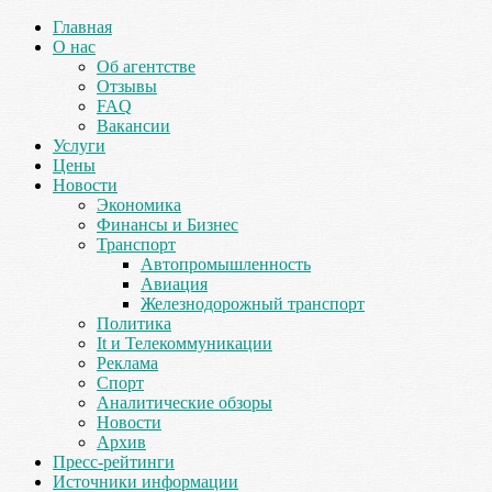
Главная
О нас
Об агентстве
Отзывы
FAQ
Вакансии
Услуги
Цены
Новости
Экономика
Финансы и Бизнес
Транспорт
Автопромышленность
Авиация
Железнодорожный транспорт
Политика
It и Телекоммуникации
Реклама
Спорт
Аналитические обзоры
Новости
Архив
Пресс-рейтинги
Источники информации