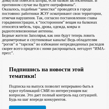
дома) или повесить шторы, если балкон застекленный. В
противном случае вы будете оштрафованы”.
Оказалось, подобные “зачистки” проводятся в городе
постоянно: работники ЖЭУ осматривают свои территории,
отмечая нарушения. Так, согласно постановлению главы
горадминистрации, к “посторонним” вещам на балконах
относятся мебель, тара, дрова, одежда, ковры и
радиотелевизионные антенны.
Бедные жители Заполярья, как они будут теперь ловить
дециметровые и спутниковые каналы! Ведь обладателям
“рогов” и “тарелок” во избежание непредвиденных расходов
скорее всего придется с ними распрощаться, негодует “ИМА-
пресс”.
Подпишись на новости этой
тематики!
Подписка на выпуск позволит непрерывно быть в
курсе публикаций СМИ по интересующим вас
вопросам. Это дает полный контроль над ситуацией.
Будь на шаг впереди конкурентов.