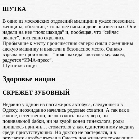
ШУТКА
В одно из московских отделений милиции в ужасе позвонила
женщина, объяснив, что на нее напали двое неизвестных. Они
надели на нее “пояс шахида” и, пообещав, что “сейчас
рванет”, поспешно скрылись.
Прибывшие к месту происшествия саперы сняли с женщины
адскую машинку и вывезли в безопасное место. Однако
взрыва не произошло – “пояс шахида” оказался муляжом,
радуется “ИМА-пресс”.
Шутников ищут.
Здоровье нации
СКРЕЖЕТ ЗУБОВНЫЙ
Недавно у одной из пассажирок автобуса, следующего в
Одессу, неожиданно начались родовые схватки. А так как в
салоне, естественно, не оказалось ни акушера, ни
повивальной бабки, ни на худой конец гинеколога, роды
пришлось принять… стоматологу, как единственному медику
среди присутствующих. Но доктор не растерялся, и в
результате автобус въехал в Одессу под жизнеутверждающие