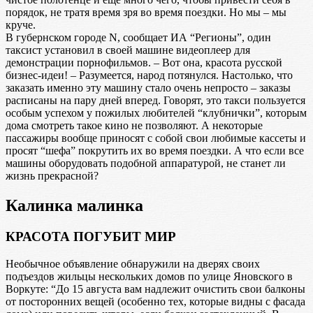
порядок, не тратя время зря во время поездки. Но мы – мы
круче.
В губернском городе N, сообщает ИА “Регионы”, один
таксист установил в своей машине видеоплеер для
демонстрации порнофильмов. – Вот она, красота русской
бизнес-идеи! – Разумеется, народ потянулся. Настолько, что
заказать именно эту машину стало очень непросто – заказы
расписаны на пару дней вперед. Говорят, это такси пользуется
особым успехом у пожилых любителей “клубнички”, которым
дома смотреть такое кино не позволяют. А некоторые
пассажиры вообще приносят с собой свои любимые кассеты и
просят “шефа” покрутить их во время поездки. А что если все
машины оборудовать подобной аппаратурой, не станет ли
жизнь прекрасной?
Калинка малинка
КРАСОТА ПОГУБИТ МИР
Необычное объявление обнаружили на дверях своих
подъездов жильцы нескольких домов по улице Яновского в
Воркуте: “До 15 августа вам надлежит очистить свои балконы
от посторонних вещей (особенно тех, которые видны с фасада