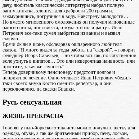
дачу, любитель классической литературы набрал полную
ванну кипятка, хлопнул для храбрости 200 грамм и,
зажмурившись, погрузился в воду. Навстречу молодости…
Но вместо мгновенного омоложения он получил мгновенные
ожоги спины, ног и места, откуда эти ноги растут. Иван
Петрович все-таки сумел выбраться из ванны и вызвал
скорую.
Врачи были в шоке, обследовав ошпаренного любителя
сказок. “Я много видел за годы работы на “скорой”, – говорит
фельдшер Игорь Савельев, – но чтобы вот так, по собственной
воле ухнуть в кипяток… Это или невероятная наивность, или
простите, такая же глупость”.
Теперь доверчивому пенсионеру предстоит долгое и
неприятное лечение. Одно утешает: Иван Петрович убедил-
таки своего внука Костю сменить репертуар, и они
переключились на сказки Бианки.
Русь сексуальная
ЖИЗНЬ ПРЕКРАСНА
Говорят у нью-йоркского таксиста можно получить щетку для
одежды, обуви, а так же бритвенный прибор, пену, лосьон,
чистое полотенце и еще много чего, чтобы привести себя в