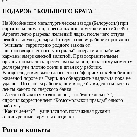
ПОДАРОК "БОЛЬШОГО БРАТА"
На Жлобинском металлургическом заводе (Белоруссия) при
сортировке лома под пресс-нож попал металлический сейф.
Агрегат легко разрезал железный ящик, после чего оттуда
рекой хлынули доллары. Потеряв голову, рабочие принялись
“очищать” территорию родного завода от
“непроизводственного материала”, оперативно набивая
карманы американской валютой. Правоохранительные
органы попытались пресечь вакханалию, но к этому моменту
доллары уже плотно осели в штанах у рабочих.
В ходе следствия выяснилось, что сейф приехал в Жлобин по
железной дороге из Твери, но обнаружить владельца пока не
удалось. По словам рабочих, они вроде бы видели на пачках
ленты какого-то тверского банка.
“А если объявится хозяин денег, что будете делать?”, –
спросил корреспондент “Комсомольской правды” одного
работягу.
“Каких денег?” – удивился тот, поглаживая руками
оттопыренные карманы спецовки.
Рога и копыта