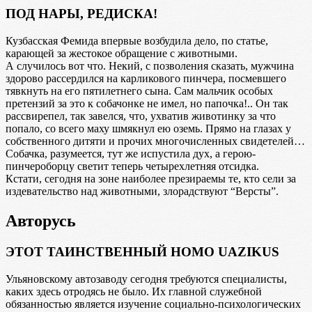
ПОД НАРЫ, РЕДИСКА!
Кузбасская Фемида впервые возбудила дело, по статье,
карающей за жестокое обращение с животными.
А случилось вот что. Некий, с позволения сказать, мужчина
здорово рассердился на карликового пинчера, посмевшего
тявкнуть на его пятилетнего сына. Сам мальчик особых
претензий за это к собачонке не имел, но папочка!.. Он так
рассвирепел, так завелся, что, ухватив животинку за что
попало, со всего маху шмякнул ею оземь. Прямо на глазах у
собственного дитяти и прочих многочисленных свидетелей…
Собачка, разумеется, тут же испустила дух, а герою-
пинчероборцу светит теперь четырехлетняя отсидка.
Кстати, сегодня на зоне наиболее презираемы те, кто сели за
издевательство над животными, злорадствуют “Версты”.
Авторусь
ЭТОТ ТАИНСТВЕННЫЙ HOMO UAZIKUS
Ульяновскому автозаводу сегодня требуются специалисты,
каких здесь отродясь не было. Их главной служебной
обязанностью является изучение социально-психологических