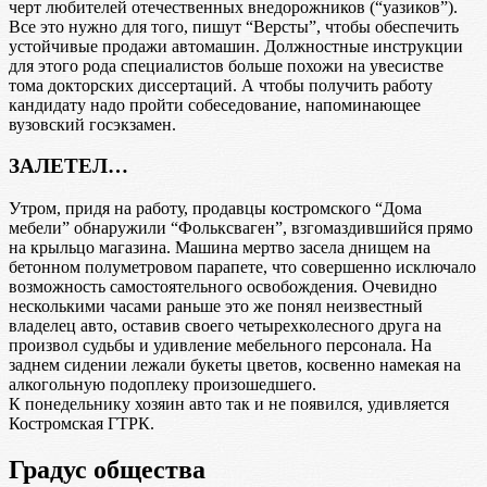
черт любителей отечественных внедорожников (“уазиков”).
Все это нужно для того, пишут “Версты”, чтобы обеспечить
устойчивые продажи автомашин. Должностные инструкции
для этого рода специалистов больше похожи на увесистве
тома докторских диссертаций. А чтобы получить работу
кандидату надо пройти собеседование, напоминающее
вузовский госэкзамен.
ЗАЛЕТЕЛ…
Утром, придя на работу, продавцы костромского “Дома
мебели” обнаружили “Фольксваген”, взгомаздившийся прямо
на крыльцо магазина. Машина мертво засела днищем на
бетонном полуметровом парапете, что совершенно исключало
возможность самостоятельного освобождения. Очевидно
несколькими часами раньше это же понял неизвестный
владелец авто, оставив своего четырехколесного друга на
произвол судьбы и удивление мебельного персонала. На
заднем сидении лежали букеты цветов, косвенно намекая на
алкогольную подоплеку произошедшего.
К понедельнику хозяин авто так и не появился, удивляется
Костромская ГТРК.
Градус общества