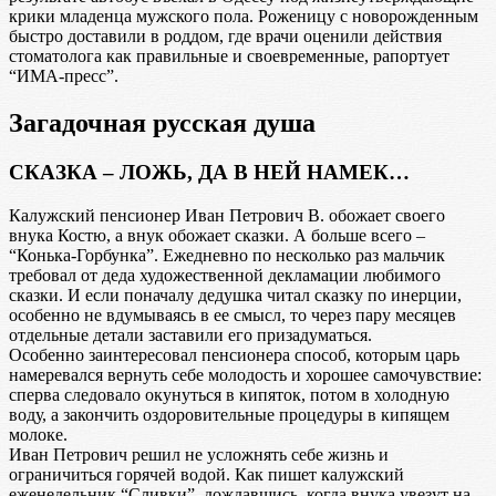
крики младенца мужского пола. Роженицу с новорожденным
быстро доставили в роддом, где врачи оценили действия
стоматолога как правильные и своевременные, рапортует
“ИМА-пресс”.
Загадочная русская душа
СКАЗКА – ЛОЖЬ, ДА В НЕЙ НАМЕК…
Калужский пенсионер Иван Петрович В. обожает своего
внука Костю, а внук обожает сказки. А больше всего –
“Конька-Горбунка”. Ежедневно по несколько раз мальчик
требовал от деда художественной декламации любимого
сказки. И если поначалу дедушка читал сказку по инерции,
особенно не вдумываясь в ее смысл, то через пару месяцев
отдельные детали заставили его призадуматься.
Особенно заинтересовал пенсионера способ, которым царь
намеревался вернуть себе молодость и хорошее самочувствие:
сперва следовало окунуться в кипяток, потом в холодную
воду, а закончить оздоровительные процедуры в кипящем
молоке.
Иван Петрович решил не усложнять себе жизнь и
ограничиться горячей водой. Как пишет калужский
еженедельник “Сливки”, дождавшись, когда внука увезут на