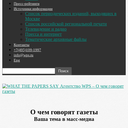
Пресс-рейтинги
Источники информации
Список периодических изданий, выходящих в
Москве
Список российской региональной печати
Телевидение и радио
Пресса и интернет
Тематические архивные файлы
Контакты
+7(495)109-1997
info@wps.ru
Eng
Агентство WPS – О чем говорят
газеты
О чем говорят газеты
Ваша тема в масс-медиа