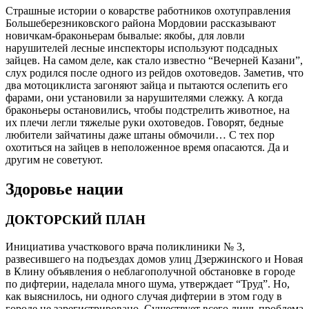
Страшные истории о коварстве работников охотуправления
Большеберезниковского района Мордовии рассказывают
новичкам-браконьерам бывалые: якобы, для ловли
нарушителей лесные инспекторы используют подсадных
зайцев. На самом деле, как стало известно “Вечерней Казани”,
слух родился после одного из рейдов охотоведов. Заметив, что
два мотоциклиста загоняют зайца и пытаются ослепить его
фарами, они установили за нарушителями слежку. А когда
браконьеры остановились, чтобы подстрелить животное, на
их плечи легли тяжелые руки охотоведов. Говорят, бедные
любители зайчатины даже штаны обмочили… С тех пор
охотиться на зайцев в неположенное время опасаются. Да и
другим не советуют.
Здоровье нации
ДОКТОРСКИЙ ПЛАН
Инициатива участкового врача поликлиники № 3,
развесившего на подъездах домов улиц Дзержинского и Новая
в Клину объявления о неблагополучной обстановке в городе
по дифтерии, наделала много шума, утверждает “Труд”. Но,
как выяснилось, ни одного случая дифтерии в этом году в
городе не зарегистрировано. Существует всего лишь проблема