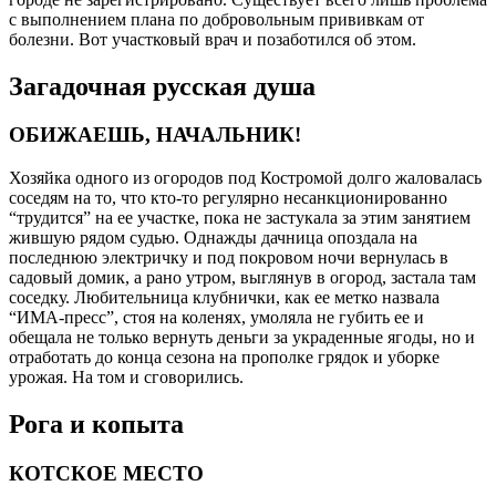
с выполнением плана по добровольным прививкам от
болезни. Вот участковый врач и позаботился об этом.
Загадочная русская душа
ОБИЖАЕШЬ, НАЧАЛЬНИК!
Хозяйка одного из огородов под Костромой долго жаловалась
соседям на то, что кто-то регулярно несанкционированно
“трудится” на ее участке, пока не застукала за этим занятием
жившую рядом судью. Однажды дачница опоздала на
последнюю электричку и под покровом ночи вернулась в
садовый домик, а рано утром, выглянув в огород, застала там
соседку. Любительница клубнички, как ее метко назвала
“ИМА-пресс”, стоя на коленях, умоляла не губить ее и
обещала не только вернуть деньги за украденные ягоды, но и
отработать до конца сезона на прополке грядок и уборке
урожая. На том и сговорились.
Рога и копыта
КОТСКОЕ МЕСТО