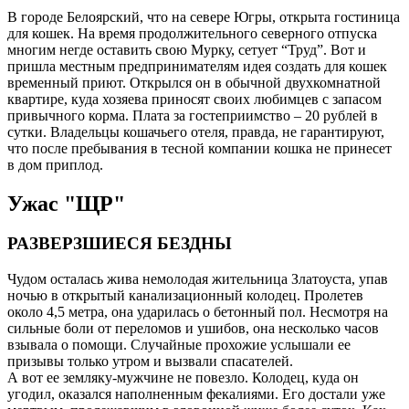
В городе Белоярский, что на севере Югры, открыта гостиница
для кошек. На время продолжительного северного отпуска
многим негде оставить свою Мурку, сетует “Труд”. Вот и
пришла местным предпринимателям идея создать для кошек
временный приют. Открылся он в обычной двухкомнатной
квартире, куда хозяева приносят своих любимцев с запасом
привычного корма. Плата за гостеприимство – 20 рублей в
сутки. Владельцы кошачьего отеля, правда, не гарантируют,
что после пребывания в тесной компании кошка не принесет
в дом приплод.
Ужас "ЩР"
РАЗВЕРЗШИЕСЯ БЕЗДНЫ
Чудом осталась жива немолодая жительница Златоуста, упав
ночью в открытый канализационный колодец. Пролетев
около 4,5 метра, она ударилась о бетонный пол. Несмотря на
сильные боли от переломов и ушибов, она несколько часов
взывала о помощи. Случайные прохожие услышали ее
призывы только утром и вызвали спасателей.
А вот ее земляку-мужчине не повезло. Колодец, куда он
угодил, оказался наполненным фекалиями. Его достали уже