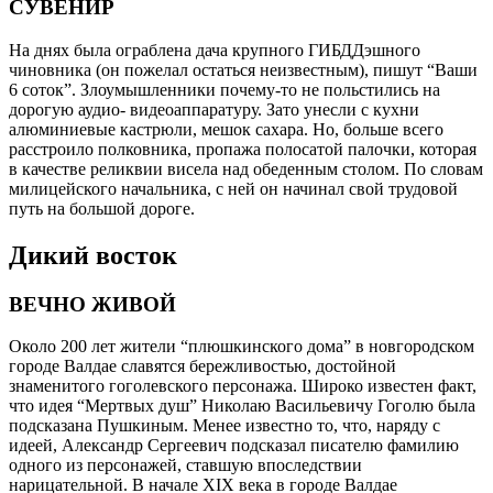
СУВЕНИР
На днях была ограблена дача крупного ГИБДДэшного
чиновника (он пожелал остаться неизвестным), пишут “Ваши
6 соток”. Злоумышленники почему-то не польстились на
дорогую аудио- видеоаппаратуру. Зато унесли с кухни
алюминиевые кастрюли, мешок сахара. Но, больше всего
расстроило полковника, пропажа полосатой палочки, которая
в качестве реликвии висела над обеденным столом. По словам
милицейского начальника, с ней он начинал свой трудовой
путь на большой дороге.
Дикий восток
ВЕЧНО ЖИВОЙ
Около 200 лет жители “плюшкинского дома” в новгородском
городе Валдае славятся бережливостью, достойной
знаменитого гоголевского персонажа. Широко известен факт,
что идея “Мертвых душ” Николаю Васильевичу Гоголю была
подсказана Пушкиным. Менее известно то, что, наряду с
идеей, Александр Сергеевич подсказал писателю фамилию
одного из персонажей, ставшую впоследствии
нарицательной. В начале XIX века в городе Валдае