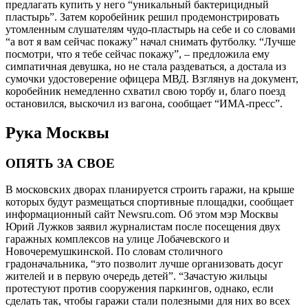
предлагать купить у него “уникальный бактерицидный
пластырь”. Затем коробейник решил продемонстрировать
утомленным слушателям чудо-пластырь на себе и со словами
“а вот я вам сейчас покажу” начал снимать футболку. “Лучше
посмотри, что я тебе сейчас покажу”, – предложила ему
симпатичная девушка, но не стала раздеваться, а достала из
сумочки удостоверение офицера МВД. Взглянув на документ,
коробейник немедленно схватил свою торбу и, благо поезд
остановился, выскочил из вагона, сообщает “ИМА-пресс”.
Рука Москвы
ОПЯТЬ ЗА СВОЕ
В московских дворах планируется строить гаражи, на крыше
которых будут размещаться спортивные площадки, сообщает
информационный сайт Newsru.com. Об этом мэр Москвы
Юрий Лужков заявил журналистам после посещения двух
гаражных комплексов на улице Лобачевского и
Новочеремушкинской. По словам столичного
градоначальника, “это позволит лучше организовать досуг
жителей и в первую очередь детей”. “Зачастую жильцы
протестуют против сооружения паркингов, однако, если
сделать так, чтобы гаражи стали полезными для них во всех