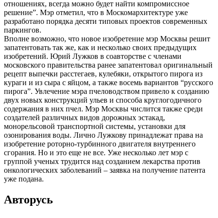
отношениях, всегда можно будет найти компромиссное
решение”. Мэр отметил, что в Москомархитектуре уже
разработано порядка десяти типовых проектов современных
паркингов.
Вполне возможно, что новое изобретение мэр Москвы решит
запатентовать так же, как и несколько своих предыдущих
изобретений. Юрий Лужков в соавторстве с членами
московского правительства ранее запатентовал оригинальный
рецепт выпечки расстегаев, кулебяки, открытого пирога из
кураги и из сыра с яйцом, а также восемь вариантов “русского
пирога”. Увлечение мэра пчеловодством привело к созданию
двух новых конструкций ульев и способа круглогодичного
содержания в них пчел. Мэр Москвы числится также среди
создателей различных видов дорожных эстакад,
монорельсовой транспортной системы, установки для
озонирования воды. Лично Лужкову принадлежат права на
изобретение роторно-турбинного двигателя внутреннего
сгорания. Но и это еще не все. Уже несколько лет мэр с
группой ученых трудится над созданием лекарства против
онкологических заболеваний – заявка на получение патента
уже подана.
Авторусь