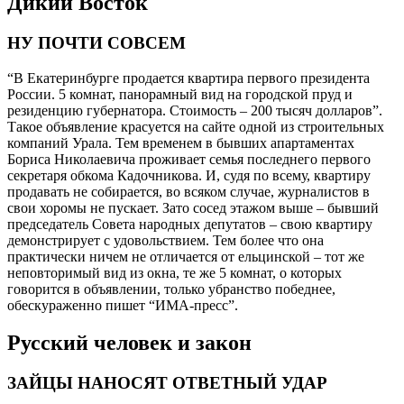
Дикий Восток
НУ ПОЧТИ СОВСЕМ
“В Екатеринбурге продается квартира первого президента
России. 5 комнат, панорамный вид на городской пруд и
резиденцию губернатора. Стоимость – 200 тысяч долларов”.
Такое объявление красуется на сайте одной из строительных
компаний Урала. Тем временем в бывших апартаментах
Бориса Николаевича проживает семья последнего первого
секретаря обкома Кадочникова. И, судя по всему, квартиру
продавать не собирается, во всяком случае, журналистов в
свои хоромы не пускает. Зато сосед этажом выше – бывший
председатель Совета народных депутатов – свою квартиру
демонстрирует с удовольствием. Тем более что она
практически ничем не отличается от ельцинской – тот же
неповторимый вид из окна, те же 5 комнат, о которых
говорится в объявлении, только убранство победнее,
обескураженно пишет “ИМА-пресс”.
Русский человек и закон
ЗАЙЦЫ НАНОСЯТ ОТВЕТНЫЙ УДАР