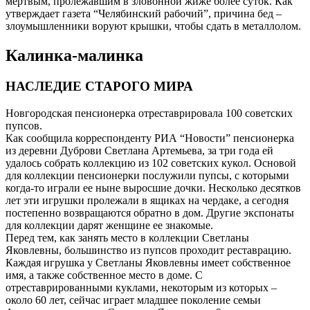
мертвым, пролежавшим в зловонной жиже более суток. Как
утверждает газета “Челябинский рабочий”, причина бед –
злоумышленники воруют крышки, чтобы сдать в металлолом.
Калинка-малинка
НАСЛЕДИЕ СТАРОГО МИРА
Новгородская пенсионерка отреставрировала 100 советских
пупсов.
Как сообщила корреспонденту РИА “Новости” пенсионерка
из деревни Дуброви Светлана Артемьева, за три года ей
удалось собрать коллекцию из 102 советских кукол. Основой
для коллекции пенсионерки послужили пупсы, с которыми
когда-то играли ее ныне выросшие дочки. Несколько десятков
лет эти игрушки пролежали в ящиках на чердаке, а сегодня
постепенно возвращаются обратно в дом. Другие экспонаты
для коллекции дарят женщине ее знакомые.
Перед тем, как занять место в коллекции Светланы
Яковлевны, большинство из пупсов проходит реставрацию.
Каждая игрушка у Светланы Яковлевны имеет собственное
имя, а также собственное место в доме. С
отреставрированными куклами, некоторым из которых –
около 60 лет, сейчас играет младшее поколение семьи