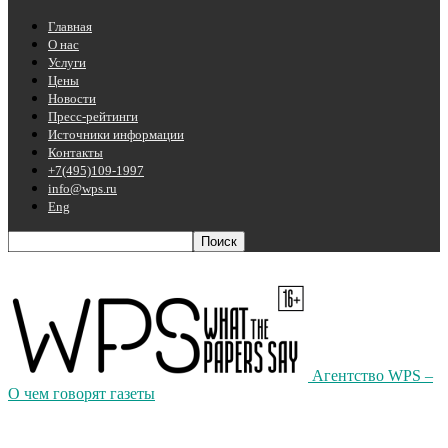
Главная
О нас
Услуги
Цены
Новости
Пресс-рейтинги
Источники информации
Контакты
+7(495)109-1997
info@wps.ru
Eng
Агентство WPS –
О чем говорят газеты