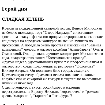
Герой дня
СЛАДКАЯ ЗЕЛЕНЬ
Кремль из подкрашенной сахарной пудры, Венера Милосская
из белого шоколада, торт “Озеро Надежды” с настоящим
фонтаном – такую фантазию продемонстрировали московские
кондитеры на городском конкурсе на звание лучшего по
профессии. А победила очень простая и изысканная “Зеленая
композиция” молодого мастера кофейни “Альдебаранъ” Ольги
Стакановой. Она признана лучшим кондитером Москвы этого
года, сладострастно пишет “Комсомольская правда”.
Другой шедевр, удостоившийся приза “За профессионализм и
мастерство”, создал шеф-кондитер ресторана “Обломовъ”
Виктор Аверков. Он посвящен Дню города: сахарную
Кремлевскую стену обрамляют весьма похожие на живые
голубые ели из сахарной же глазури и тщательно вырезанные
пушки из шоколада.
Судя по конкурсу, вкусы российского населения
перестроились на Европу. Никаких “корзиночек” и “рожков” –
даешь “макронен”, “тартате” и “пти-фуры”!