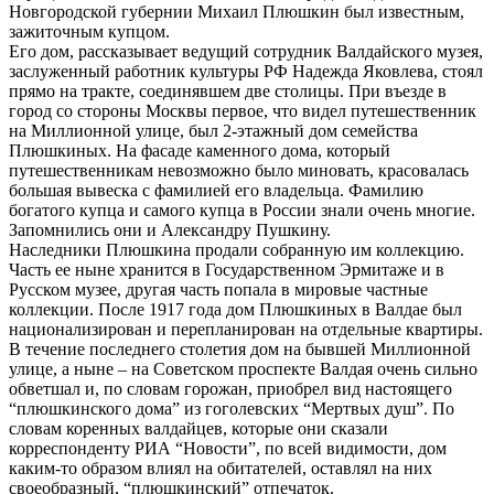
Новгородской губернии Михаил Плюшкин был известным,
зажиточным купцом.
Его дом, рассказывает ведущий сотрудник Валдайского музея,
заслуженный работник культуры РФ Надежда Яковлева, стоял
прямо на тракте, соединявшем две столицы. При въезде в
город со стороны Москвы первое, что видел путешественник
на Миллионной улице, был 2-этажный дом семейства
Плюшкиных. На фасаде каменного дома, который
путешественникам невозможно было миновать, красовалась
большая вывеска с фамилией его владельца. Фамилию
богатого купца и самого купца в России знали очень многие.
Запомнились они и Александру Пушкину.
Наследники Плюшкина продали собранную им коллекцию.
Часть ее ныне хранится в Государственном Эрмитаже и в
Русском музее, другая часть попала в мировые частные
коллекции. После 1917 года дом Плюшкиных в Валдае был
национализирован и перепланирован на отдельные квартиры.
В течение последнего столетия дом на бывшей Миллионной
улице, а ныне – на Советском проспекте Валдая очень сильно
обветшал и, по словам горожан, приобрел вид настоящего
“плюшкинского дома” из гоголевских “Мертвых душ”. По
словам коренных валдайцев, которые они сказали
корреспонденту РИА “Новости”, по всей видимости, дом
каким-то образом влиял на обитателей, оставлял на них
своеобразный, “плюшкинский” отпечаток.