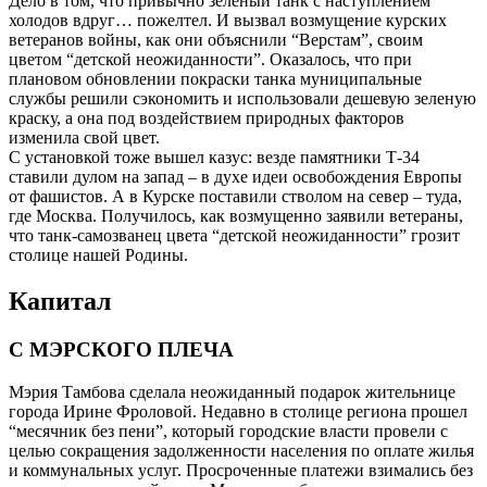
Дело в том, что привычно зеленый танк с наступлением
холодов вдруг… пожелтел. И вызвал возмущение курских
ветеранов войны, как они объяснили “Верстам”, своим
цветом “детской неожиданности”. Оказалось, что при
плановом обновлении покраски танка муниципальные
службы решили сэкономить и использовали дешевую зеленую
краску, а она под воздействием природных факторов
изменила свой цвет.
С установкой тоже вышел казус: везде памятники Т-34
ставили дулом на запад – в духе идеи освобождения Европы
от фашистов. А в Курске поставили стволом на север – туда,
где Москва. Получилось, как возмущенно заявили ветераны,
что танк-самозванец цвета “детской неожиданности” грозит
столице нашей Родины.
Капитал
С МЭРСКОГО ПЛЕЧА
Мэрия Тамбова сделала неожиданный подарок жительнице
города Ирине Фроловой. Недавно в столице региона прошел
“месячник без пени”, который городские власти провели с
целью сокращения задолженности населения по оплате жилья
и коммунальных услуг. Просроченные платежи взимались без