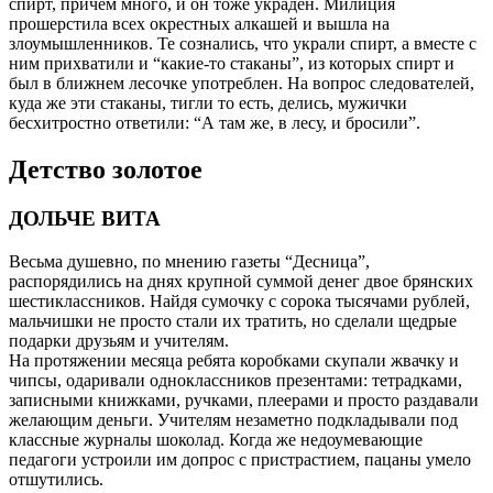
спирт, причем много, и он тоже украден. Милиция
прошерстила всех окрестных алкашей и вышла на
злоумышленников. Те сознались, что украли спирт, а вместе с
ним прихватили и “какие-то стаканы”, из которых спирт и
был в ближнем лесочке употреблен. На вопрос следователей,
куда же эти стаканы, тигли то есть, делись, мужички
бесхитростно ответили: “А там же, в лесу, и бросили”.
Детство золотое
ДОЛЬЧЕ ВИТА
Весьма душевно, по мнению газеты “Десница”,
распорядились на днях крупной суммой денег двое брянских
шестиклассников. Найдя сумочку с сорока тысячами рублей,
мальчишки не просто стали их тратить, но сделали щедрые
подарки друзьям и учителям.
На протяжении месяца ребята коробками скупали жвачку и
чипсы, одаривали одноклассников презентами: тетрадками,
записными книжками, ручками, плеерами и просто раздавали
желающим деньги. Учителям незаметно подкладывали под
классные журналы шоколад. Когда же недоумевающие
педагоги устроили им допрос с пристрастием, пацаны умело
отшутились.