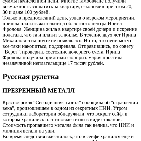
суммы начисленной пени. Многие тамбовчане получили
возможность заплатить за квартиру, сэкономив при этом 20,
30 и даже 100 рублей.
Только в предпоследний день, узнав о мэрском мероприятии,
пришла платить жительница областного центра Ирина
Фролова. Женщина жила в квартире своей дочери и искренне
полагала, что та и платит за жилье. В течение двух лет Ирина
Михайловна на почте не появлялась. Но то, что пени могут
все-таки накопиться, подозревала. Отправившись, по совету
“Верст”, проверить состояние дочернего счета, Ирина
Фролова получила приятный сюрприз: мэрия простила
незадачливой неплательщице 17 тысяч рублей.
Русская рулетка
ПРЕЗРЕННЫЙ МЕТАЛЛ
Красноярская “Сегодняшняя газета” сообщила об “ограблении
века”, произошедшем в одном из секретных НИИ. Утром
сотрудники лаборатории обнаружили, что вскрыт сейф, в
котором хранились платиновые тигли в виде стаканов.
Стоимость пропавшего металла была так велика, что НИИ и
милиция встали на уши.
Во время следствия выяснилось, что в сейфе хранился еще и