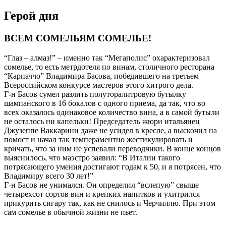
Герой дня
ВСЕМ СОМЕЛЬЯМ СОМЕЛЬЕ!
“Глаз – алмаз!” – именно так “Мегаполис” охарактеризовал
сомелье, то есть метрдотеля по винам, столичного ресторана
“Карпаччо” Владимира Басова, победившего на третьем
Всероссийском конкурсе мастеров этого хитрого дела.
Г-н Басов сумел разлить полуторалитровую бутылку
шампанского в 16 бокалов с одного приема, да так, что во
всех оказалось одинаковое количество вина, а в самой бутыли
не осталось ни капельки! Председатель жюри итальянец
Джузеппе Ваккарини даже не усидел в кресле, а выскочил на
помост и начал так темпераментно жестикулировать и
кричать, что за ним не успевали переводчики. В конце концов
выяснилось, что маэстро заявил: “В Италии такого
потрясающего умения достигают годам к 50, и я потрясен, что
Владимиру всего 30 лет!”
Г-н Басов не унимался. Он определил “вслепую” свыше
четырехсот сортов вин и крепких напитков и ухитрился
прикурить сигару так, как не снилось и Черчиллю. При этом
сам сомелье в обычной жизни не пьет.