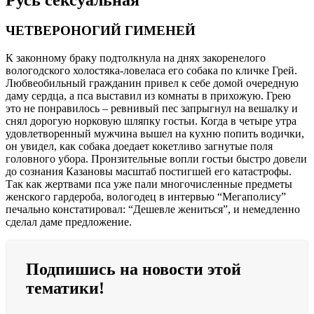
ЧЕТВЕРОНОГИЙ ГИМЕНЕЙ
К законному браку подтолкнула на днях закоренелого
вологодского холостяка-ловеласа его собака по кличке Грей.
Любвеобильный гражданин привел к себе домой очередную
даму сердца, а пса выставил из комнаты в прихожую. Грею
это не понравилось – ревнивый пес запрыгнул на вешалку и
снял дорогую норковую шляпку гостьи. Когда в четыре утра
удовлетворенный мужчина вышел на кухню попить водички,
он увидел, как собака доедает кокетливо загнутые поля
головного убора. Пронзительные вопли гостьи быстро довели
до сознания Казановы масштаб постигшей его катастрофы.
Так как жертвами пса уже пали многочисленные предметы
женского гардероба, вологодец в интервью “Мегаполису”
печально констатировал: “Дешевле жениться”, и немедленно
сделал даме предложение.
Подпишись на новости этой
тематики!