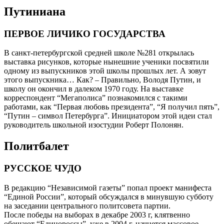
Путиниана
ПЕРВОЕ ЛИЧИКО ГОСУДАРСТВА
В санкт-петербургской средней школе №281 открылась
выставка рисунков, которые нынешние ученики посвятили
одному из выпускников этой школы прошлых лет. А зовут
этого выпускника… Как? – Правильно, Володя Путин, и
школу он окончил в далеком 1970 году. На выставке
корреспондент “Мегаполиса” познакомился с такими
работами, как “Первая любовь президента”, “Я получил пять”,
“Путин – символ Петербурга”. Инициатором этой идеи стал
руководитель школьной изостудии Роберт Полонян.
Политбалет
РУССКОЕ ЧУДО
В редакцию “Независимой газеты” попал проект манифеста
“Единой России”, который обсуждался в минувшую субботу
на заседании центрального политсовета партии.
После победы на выборах в декабре 2003 г, клятвенно
обещают “Единороссы”, уже в 2004 г. начнется массовое