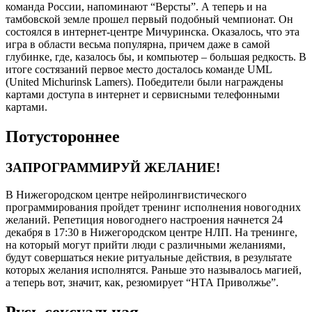
команда России, напоминают “Версты”. А теперь и на
тамбовской земле прошел первый подобный чемпионат. Он
состоялся в интернет-центре Мичуринска. Оказалось, что эта
игра в области весьма популярна, причем даже в самой
глубинке, где, казалось бы, и компьютер – большая редкость. В
итоге состязаний первое место досталось команде UML
(United Michurinsk Lamers). Победители были награждены
картами доступа в интернет и сервисными телефонными
картами.
Потустороннее
ЗАПРОГРАММИРУЙ ЖЕЛАНИЕ!
В Нижегородском центре нейролингвистического
программирования пройдет тренинг исполнения новогодних
желаний. Репетиция новогоднего настроения начнется 24
декабря в 17:30 в Нижегородском центре НЛП. На тренинге,
на который могут прийти люди с различными желаниями,
будут совершаться некие ритуальные действия, в результате
которых желания исполнятся. Раньше это называлось магией,
а теперь вот, значит, как, резюмирует “НТА Приволжье”.
Русь сексуальная