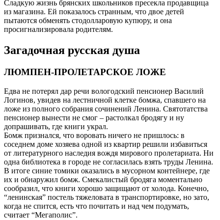
Сладкую жизнь брянских школьников пресекла продавщица
из магазина. Ей показалось странным, что двое детей
пытаются обменять стодолларовую купюру, и она
просигнализировала родителям.
Загадочная русская душа
ЛЮМПЕН-ПРОЛЕТАРСКОЕ ЛОЖЕ
Едва не потерял дар речи вологодский пенсионер Василий
Логинов, увидев на лестничной клетке бомжа, спавшего на
ложе из полного собрания сочинений Ленина. Святотатства
пенсионер вынести не смог – растолкал бродягу и ну
допрашивать, где книги украл.
Бомж признался, что воровать ничего не пришлось: в
соседнем доме хозяева одной из квартир решили избавиться
от литературного наследия вождя мирового пролетариата. Ни
одна библиотека в городе не согласилась взять труды Ленина.
В итоге синие томики оказались в мусорном контейнере, где
их и обнаружил бомж. Смекалистый бродяга моментально
сообразил, что книги хорошо защищают от холода. Конечно,
“ленинская” постель тяжеловата в транспортировке, но зато,
когда не спится, есть что почитать и над чем подумать,
считает “Мегаполис”.