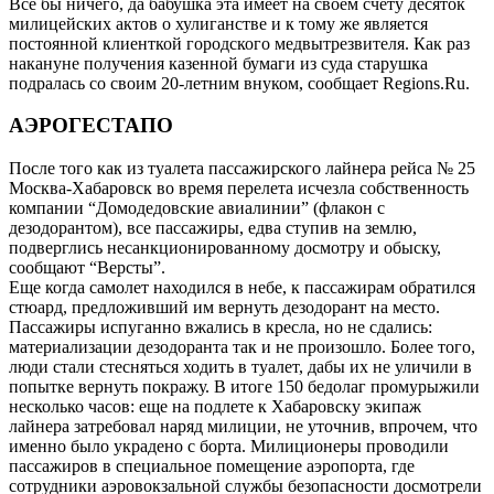
Все бы ничего, да бабушка эта имеет на своем счету десяток
милицейских актов о хулиганстве и к тому же является
постоянной клиенткой городского медвытрезвителя. Как раз
накануне получения казенной бумаги из суда старушка
подралась со своим 20-летним внуком, сообщает Regions.Ru.
АЭРОГЕСТАПО
После того как из туалета пассажирского лайнера рейса № 25
Москва-Хабаровск во время перелета исчезла собственность
компании “Домодедовские авиалинии” (флакон с
дезодорантом), все пассажиры, едва ступив на землю,
подверглись несанкционированному досмотру и обыску,
сообщают “Версты”.
Еще когда самолет находился в небе, к пассажирам обратился
стюард, предложивший им вернуть дезодорант на место.
Пассажиры испуганно вжались в кресла, но не сдались:
материализации дезодоранта так и не произошло. Более того,
люди стали стесняться ходить в туалет, дабы их не уличили в
попытке вернуть покражу. В итоге 150 бедолаг промурыжили
несколько часов: еще на подлете к Хабаровску экипаж
лайнера затребовал наряд милиции, не уточнив, впрочем, что
именно было украдено с борта. Милиционеры проводили
пассажиров в специальное помещение аэропорта, где
сотрудники аэровокзальной службы безопасности досмотрели