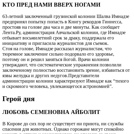
КТО ПРЕД НАМИ ВВЕРХ НОГАМИ
63-летний заключенный грузинской колонии Шалва Имнадзе
предпринял попытку попасть в Книгу рекордов Гиннесcа,
простояв на голове два часа и две минуты. Как сообщает
Лента.Ру, администрация Авчальской колонии, где Имнадзе
отбывает восьмилетний срок за драку, поддержала его
инициативу и пригласила журналистов для съемок.
Стоя на голове, Имнадзе рассказал журналистам, что
тюремное заключение сильно подорвало его здоровье,
поэтому он и решил заняться йогой. Врачи колонии
утверждают, что систематические упражнения позволили
заключенному полностью восстановить зрение, избавиться от
язвы желудка и других недугов.Представители
администрации колонии характеризуют Имнадзе как “тихого
и скромного человека, увлекающегося астрономией”.
Герой дня
ЛЮБОВЬ СЕМЕНОВНА АЙБОЛИТ
В Кирове до сих пор не существует ни приюта, ни службы
спасения для животных. Однако горожане могут спокойно