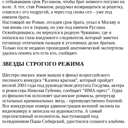
с отбывавшим срок Русланом, чтобы брат немного погулял на
воле. А тот, став Романом, раздумал возвращаться за решетку,
сошелся с его подругой, а через год снова сел – уже под
именем брата.
Настоящий же Роман, отсидев срок брата, уехал в Москву и
там вновь сел в тюрьму, но уже под именем Руслана.
Освободившись, он вернулся в родную Чувашию, где и
попался на глаза въедливого следователя, который заметил
путаницу отпечатков пальцев в уголовных делах братьев.
Только после недавно прошедшей анатомической экспертизы
удалось понять кто есть кто, сообщает.
ЗВЕЗДЫ СТРОГОГО РЕЖИМА
Шестеро омских зеков вышли в финал всероссийского
песенного конкурса “Калина красная”, который пройдет
весной 2003 года под руководством депутата Госдумы, актера
и режиссера Николая Губенко, сообщает “ИМА-пресс”. Одна
из финалисток исполняет цыганские романсы, репертуар
остальных криминальных звезд – преимущественно блатной.
Все конкурсные номера администрация колоний засняла на
видеокамеру и записала на аудиокассеты. А самый
перспективный исполнитель, выступающий под
псевдонимом Паша Сибирский, удостоился сольного альбома.