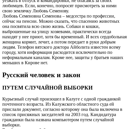
уезжать в отпуск и командировки, не опасаясь за своих
любимцев. Если, конечно, попросят присмотреть за ними
свою землячку Любовь Семенову.
Любовь Семеновна Семенова – медсестра по профессии,
сейчас на пенсии. Можно сказать, что спасению животных
она посвятила всю свою жизнь. Собаки и кошки,
выброшенные на улицу хозяевами, практически всегда
находят у нее приют, хотя бы временный. И всех сердобольная
женщина кормит, лечит, а потом передает в руки добрым
людям. Телефон вятского доктора Айболита известен всему
городу, хотя информация расходится исключительно по
неформальным каналам. Кроме нее, защиты у братьев наших
меньших в Кирове нет.
Русский человек и закон
ПУТЕМ СЛУЧАЙНОЙ ВЫБОРКИ
Курьезный случай произошел в Калуге с одной гражданкой
почтенного возраста. Из Калужского областного суда ей
прислали документ, согласно которому она была включена в
список присяжных заседателей на 2003 год. Кандидатура
гражданки была названа компьютером путем случайной
выборки.