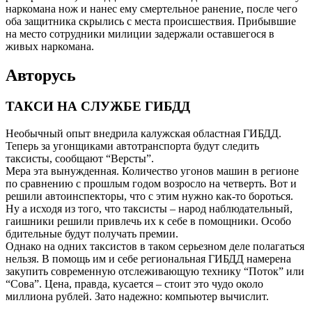
наркомана нож и нанес ему смертельное ранение, после чего
оба защитника скрылись с места происшествия. Прибывшие
на место сотрудники милиции задержали оставшегося в
живых наркомана.
Авторусь
ТАКСИ НА СЛУЖБЕ ГИБДД
Необычный опыт внедрила калужская областная ГИБДД.
Теперь за угонщиками автотранспорта будут следить
таксисты, сообщают “Версты”.
Мера эта вынужденная. Количество угонов машин в регионе
по сравнению с прошлым годом возросло на четверть. Вот и
решили автоинспекторы, что с этим нужно как-то бороться.
Ну а исходя из того, что таксисты – народ наблюдательный,
гаишники решили привлечь их к себе в помощники. Особо
бдительные будут получать премии.
Однако на одних таксистов в таком серьезном деле полагаться
нельзя. В помощь им и себе региональная ГИБДД намерена
закупить современную отслеживающую технику “Поток” или
“Сова”. Цена, правда, кусается – стоит это чудо около
миллиона рублей. Зато надежно: компьютер вычислит.