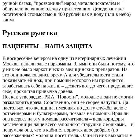
ручной багаж, “прозвонили” народ металлоискателем и
общупали верхнюю одежду прилетевших. Дезодорант же
остаточной стоимостью в 400 рублей как в воду (или в небо)
канул.
Русская рулетка
ПАЦИЕНТЫ – НАША ЗАЩИТА
В воскресенье вечером на одну из ветеринарных лечебниц
Москвы напали злые наркоманы. Злыми они были потому, что
у них не было наркотических медицинских препаратов. На
это они пожаловались врачу. А для убедительности стали
показывать ей нож, при помощи которого им приходится
зарабатывать себе на жизнь – дескать вот до чего, представьте
себе, проклятая привычка довела.
Но, как утверждает РИА “Новости”, молодые люди не смогли
разжалобить врача. Собственно, они ее скорее напугали. Да
настолько, что женщина, имеющая по долгу службы дело с
ротвейлерами и бультерьерами, позвала на помощь. Вряд ли
она всерьез на эту помощь рассчитывала – ведь коридоры
ветлечебницы чаще всего заполняют старушки с кошками, – и
не думала она, что в кабинет ворвутся двое добрых (но
рассерженных) молодца-посетителя. Один из них выхватил у