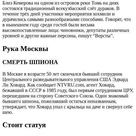
Близ Кемерова на одном из островов реки Томь на днях
состоялся традиционный всекузбасский слёт дураков. В
течение трёх дней участники мероприятия хохмили и
дурачились самыми разнообразными способами. Говорят, что
в нынешнем году среди гостей были весьма
высокопоставленные лица: чиновники, депутаты различных
уровней и другие важные персоны, пишут “Версты”.
Рука Москвы
СМЕРТЬ ШПИОНА
В Москве в возрасте 50 лет скончался бывший сотрудник
Центрального разведывательного управления США Эдвард
Ли Ховард. Как сообщает NTVRU.com, агент Ховард,
бежавший в СССР в 1985 году, был первым сотрудником ЦРУ,
перешедшим на сторону Советского Союза. Один знакомый
бывшего шпиона, пожелавший остаться неназванным,
утверждает, что Ховард упал с крыльца на даче и свернул себе
шею.
Стоит статуя