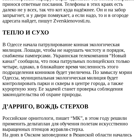
принося ответные послания. Телефоны в этих краях есть
далеко не у всех, так что кот куда надёжнее. Он и на забор
запрыгнет, и у двери помяукает, а если надо, то и в огороде
адресата найдет, пишут Zverskienovosti.ru.
ТЕПЛО И СУХО
В Одессе начала патрулирование конная экологическая
милиция. Лошади, чтобы не нарушать чистоту и порядок,
снабжены памперсами. Украинская телекомпания “Новый
канал” сообщила, что пока патрульных полицейских только
четыре, однако, в ближайшее время численность этого
подразделения конников будет увеличена. По замыслу мэрии
Одессы, муниципальная экологическая милиция будет
контролировать парки и скверы в центре города, а также
курортную зону. Ее задачей станет проверка соблюдения
законодательства об охране природы.
Д’АРРИГО, ВОЖДЬ СТЕРХОВ
Российские орнитологи, пишет “МК”, в этом году решили
применить дельтаплан для обучения полетам искусственно
выращенных птенцов журавля-стерха.
На днях в Окском заповеднике в Рязанской области начались