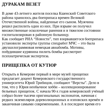
ДУРАКАМ ВЕЗЕТ
В доме 43-летнего жителя поселка Кшенский Советского
района хранилось два боеприпаса времен Великой
Отечественной войны, найденные его сыном. Мужчина
решил распилить один из них. При взрыве он получил
множественные осколочные ранения и в тяжелом состоянии
госпитализирован в районную больницу.
Как сообщает РИА “Новости”, тип взорвавшегося боеприпаса
установили эксперты группы спецработ МЧС – это была
двухкилограммовая немецкая авиабомба. Мотивы,
побудившие курянина пилить бомбы рассмотрит
психиатрическая экспертиза.
ПРИЩЕПКА ОТ КУТЮР
Открыть в Кемерове первый в мире музей прищепки
предлагает доцент Кемеровского государственного
университета Юрий Трибицов, сообщают “Версты”. Дело в
том, что у Юрия необычное хобби – коллекционирование
бельевых прищепок. С начала 90-х годов кемеровский учёный
собрал более тысячи оригинальных экспонатов, начиная с
редких экземпляров дореволюционных и нэповских времён и
заканчивая самыми современными. А в последнее время его