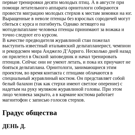
первые тренировки десяти молодых птиц. А в августе при
помощи летательного аппарата орнитологи собираются
провести миграцию молодых стерхов к местам зимовки на юг.
Выращенные в неволе птенцы без взрослых сородичей могут
сбиться с курса и погибнуть. Однако летящего на
мотодельтаплане человека птенцы принимают за вожака и
точно следуют его курсом.
В качестве предводителя журавлиной стаи пожелал
выступить известный итальянский дельтапланерист, чемпион
и рекордсмен мира Анджело Д’Арриго. Несколько дней назад
он прилетел в Окский заповедник и начал тренировать
птенцов. Сейчас они не умеют летать, и пока их приучают не
бояться дельтаплана. Орнитологи, занимающиеся этим
проектом, во время контакта с птицами облачаются в
специальный журавлиный костюм. Он представляет собой
белый балахон (так как стерхи имеют светлое оперение) с
надетым на руку муляжом журавлиной головы. При этом
лицо человека закрыто, а в кармане костюма работает
магнитофон с записью голосов стерхов.
Градус общества
ДЕНЬ Д.