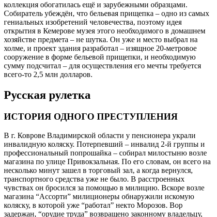
коллекция обогатилась ещё и зарубежными образцами.
Собиратель убеждён, что бельевая прищепка – одно из самых
гениальных изобретений человечества, поэтому идея
открытия в Кемерове музея этого необходимого в домашнем
хозяйстве предмета – не шутка. Он уже и место выбрал на
холме, и проект здания разработал – изящное 20-метровое
сооружение в форме бельевой прищепки, и необходимую
сумму подсчитал – для осуществления его мечты требуется
всего-то 2,5 млн долларов.
Русская рулетка
ИСТОРИЯ ОДНОГО ПРЕСТУПЛЕНИЯ
В г. Коврове Владимирской области у пенсионера украли
инвалидную коляску. Потерпевший – инвалид 2-й группы и
профессиональный попрошайка – собирал милостыню возле
магазина по улице Привокзальная. По его словам, он всего на
несколько минут зашел в торговый зал, а когда вернулся,
транспортного средства уже не было. В расстроенных
чувствах он бросился за помощью в милицию. Вскоре возле
магазина “Ассорти” милиционеры обнаружили искомую
коляску, в которой уже “работал” некто Морозов. Вор
задержан, “орудие труда” возвращено законному владельцу,