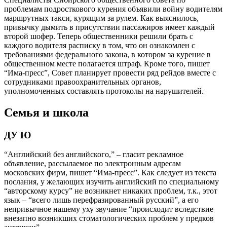
проблемам подросткового курения объявили войну водителям
маршрутных такси, курящим за рулем. Как выяснилось,
привычку дымить в присутствии пассажиров имеет каждый
второй шофер. Теперь общественники решили брать с
каждого водителя расписку в том, что он ознакомлен с
требованиями федерального закона, в котором за курение в
общественном месте полагается штраф. Кроме того, пишет
“Има-пресс”, Совет планирует провести ряд рейдов вместе с
сотрудниками правоохранительных органов,
уполномоченных составлять протоколы на нарушителей.
Семья и школа
ДУ Ю
“Английский без английского,” – гласит рекламное
объявление, рассылаемое по электронным адресам
московских фирм, пишет “Има-пресс”. Как следует из текста
послания, у желающих изучить английский по специальному
“авторскому курсу” не возникнет никаких проблем, т.к., этот
язык – “всего лишь перефразированный русский”, а его
непривычное нашему уху звучание “происходит вследствие
внезапно возникших стоматологических проблем у предков