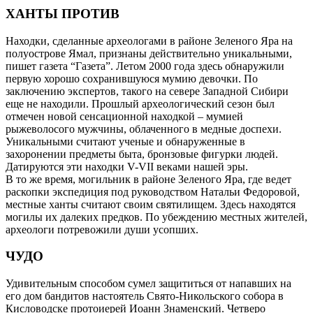
ХАНТЫ ПРОТИВ
Находки, сделанные археологами в районе Зеленого Яра на
полуострове Ямал, признаны действительно уникальными,
пишет газета “Газета”. Летом 2000 года здесь обнаружили
первую хорошо сохранившуюся мумию девочки. По
заключению экспертов, такого на севере Западной Сибири
еще не находили. Прошлый археологический сезон был
отмечен новой сенсационной находкой – мумией
рыжеволосого мужчины, облаченного в медные доспехи.
Уникальными считают ученые и обнаруженные в
захоронении предметы быта, бронзовые фигурки людей.
Датируются эти находки V-VII веками нашей эры.
В то же время, могильник в районе Зеленого Яра, где ведет
раскопки экспедиция под руководством Натальи Федоровой,
местные ханты считают своим святилищем. Здесь находятся
могилы их далеких предков. По убеждению местных жителей,
археологи потревожили души усопших.
ЧУДО
Удивительным способом сумел защититься от напавших на
его дом бандитов настоятель Свято-Никольского собора в
Кисловодске протоиерей Иоанн Знаменский. Четверо