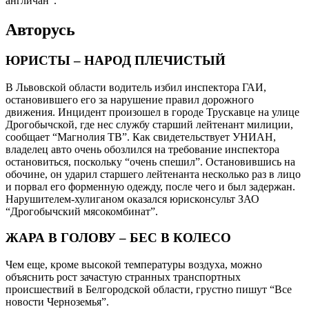
англичан”.
Авторусь
ЮРИСТЫ – НАРОД ПЛЕЧИСТЫЙ
В Львовской области водитель избил инспектора ГАИ,
остановившего его за нарушение правил дорожного
движения. Инцидент произошел в городе Трускавце на улице
Дрогобычской, где нес службу старший лейтенант милиции,
сообщает “Магнолия ТВ”. Как свидетельствует УНИАН,
владелец авто очень обозлился на требование инспектора
остановиться, поскольку “очень спешил”. Остановившись на
обочине, он ударил старшего лейтенанта несколько раз в лицо
и порвал его форменную одежду, после чего и был задержан.
Нарушителем-хулиганом оказался юрисконсульт ЗАО
“Дрогобычский мясокомбинат”.
ЖАРА В ГОЛОВУ – БЕС В КОЛЕСО
Чем еще, кроме высокой температуры воздуха, можно
объяснить рост зачастую странных транспортных
происшествий в Белгородской области, грустно пишут “Все
новости Черноземья”.