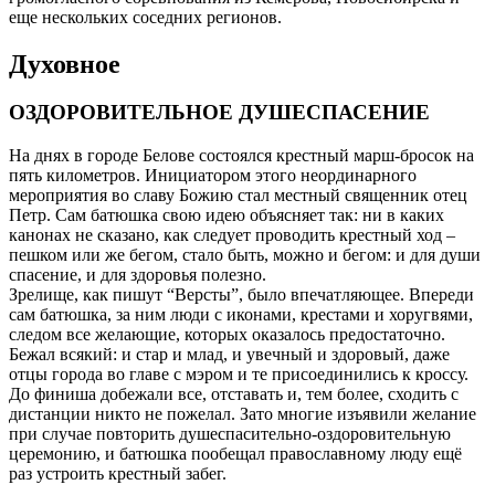
еще нескольких соседних регионов.
Духовное
ОЗДОРОВИТЕЛЬНОЕ ДУШЕСПАСЕНИЕ
На днях в городе Белове состоялся крестный марш-бросок на
пять километров. Инициатором этого неординарного
мероприятия во славу Божию стал местный священник отец
Петр. Сам батюшка свою идею объясняет так: ни в каких
канонах не сказано, как следует проводить крестный ход –
пешком или же бегом, стало быть, можно и бегом: и для души
спасение, и для здоровья полезно.
Зрелище, как пишут “Версты”, было впечатляющее. Впереди
сам батюшка, за ним люди с иконами, крестами и хоругвями,
следом все желающие, которых оказалось предостаточно.
Бежал всякий: и стар и млад, и увечный и здоровый, даже
отцы города во главе с мэром и те присоединились к кроссу.
До финиша добежали все, отставать и, тем более, сходить с
дистанции никто не пожелал. Зато многие изъявили желание
при случае повторить душеспасительно-оздоровительную
церемонию, и батюшка пообещал православному люду ещё
раз устроить крестный забег.