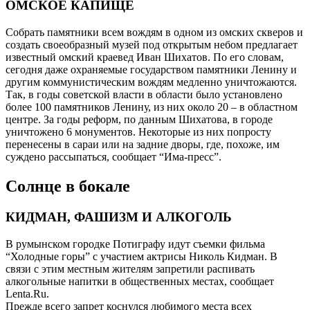
ОМСКОЕ КАПИЩЕ
Собрать памятники всем вождям в одном из омских скверов и
создать своеобразный музей под открытым небом предлагает
известный омский краевед Иван Шихатов. По его словам,
сегодня даже охраняемые государством памятники Ленину и
другим коммунистическим вождям медленно уничтожаются.
Так, в годы советской власти в области было установлено
более 100 памятников Ленину, из них около 20 – в областном
центре. За годы реформ, по данным Шихатова, в городе
уничтожено 6 монументов. Некоторые из них попросту
перенесены в сараи или на задние дворы, где, похоже, им
суждено рассыпаться, сообщает “Има-пресс”.
Солнце в бокале
КИДМАН, ФАШИЗМ И АЛКОГОЛЬ
В румынском городке Потиграфу идут съемки фильма
“Холодные горы” с участием актрисы Николь Кидман. В
связи с этим местным жителям запретили распивать
алкогольные напитки в общественных местах, сообщает
Lenta.Ru.
Прежде всего запрет коснулся любимого места всех