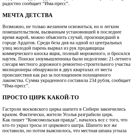
радостно сообщает “Има-пресс”.
МЕЧТА ДЕТСТВА
Возможно, не только желанием освежиться, но и легким
помешательством, вызванным установившей в последнее
время жарой, можно объяснить случай, произошедший в
городе Ардатов. Среди бела дня на одной из центральных
улиц молодой парень вырвал из рук продавщицы
коммерческого киоска ящик, полный мороженого, и бросился
наутек. Поиски злоумышленника были недолгими: 21-летнего
слесаря местного дорожного ремонтно-строительного участка
милиционеры обнаружили в двух кварталах от места
происшествия как раз за поглощением похищенного
лакомства. Сумма украденного составила 234 рубля, сообщает
“Има-пресс”.
ПРОСТО ЦИРК КАКОЙ-ТО
Гастроли московского цирка шапито в Сибири закончились
крахом. Фактически, жители Усолья разграбили цирк.
Как пишет “Комсомольская правда”, началось все с того, что
кто-то украл тросы от циркового шатра. Шапито все же
поставили, но потом выяснилось, что местная шпана угнала