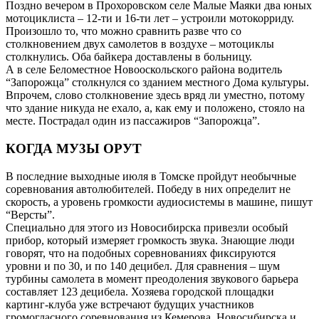
Поздно вечером в Прохоровском селе Малые Маяки два юных
мотоциклиста – 12-ти и 16-ти лет – устроили мотокорриду.
Произошло то, что можно сравнить разве что со
столкновением двух самолетов в воздухе – мотоциклы
столкнулись. Оба байкера доставлены в больницу.
А в селе Беломестное Новооскольского района водитель
“Запорожца” столкнулся со зданием местного Дома культуры.
Впрочем, слово столкновение здесь вряд ли уместно, потому
что здание никуда не ехало, а, как ему и положено, стояло на
месте. Пострадал один из пассажиров “Запорожца”.
КОГДА МУ3Ы ОРУТ
В последние выходные июля в Томске пройдут необычные
соревнования автолюбителей. Победу в них определит не
скорость, а уровень громкости аудиосистемы в машине, пишут
“Версты”.
Специально для этого из Новосибирска привезли особый
прибор, который измеряет громкость звука. Знающие люди
говорят, что на подобных соревнованиях фиксируются
уровни и по 30, и по 140 децибел. Для сравнения – шум
турбины самолета в момент преодоления звукового барьера
составляет 123 децибела. Хозяева городской площадки
картинг-клуба уже встречают будущих участников
громогласного соревнования из Кемерова, Новосибирска и