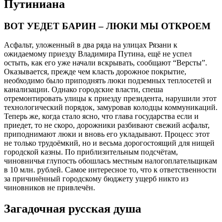
Путиниана
ВОТ УЕДЕТ БАРИН – ЛЮКИ МЫ ОТКРОЕМ
Асфальт, уложенный в два ряда на улицах Рязани к
ожидаемому приезду Владимира Путина, ещё не успел
остыть, как его уже начали вскрывать, сообщают “Версты”.
Оказывается, прежде чем класть дорожное покрытие,
необходимо было приподнять люки подземных теплосетей и
канализации. Однако городские власти, спеша
отремонтировать улицы к приезду президента, нарушили этот
технологический порядок, замуровав колодцы коммуникаций.
Теперь же, когда стало ясно, что глава государства если и
приедет, то не скоро, дорожники разбивают свежий асфальт,
приподнимают люки и вновь его укладывают. Процесс этот
не только трудоёмкий, но и весьма дорогостоящий для нищей
городской казны. По приблизительным подсчётам,
чиновничья глупость обошлась местным налогоплательщикам
в 10 млн. рублей. Самое интересное то, что к ответственности
за причинённый городскому бюджету ущерб никто из
чиновников не привлечён.
Загадочная русская душа