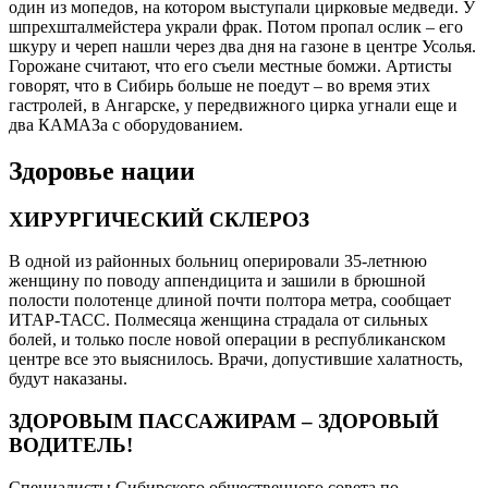
один из мопедов, на котором выступали цирковые медведи. У
шпрехшталмейстера украли фрак. Потом пропал ослик – его
шкуру и череп нашли через два дня на газоне в центре Усолья.
Горожане считают, что его съели местные бомжи. Артисты
говорят, что в Сибирь больше не поедут – во время этих
гастролей, в Ангарске, у передвижного цирка угнали еще и
два КАМАЗа с оборудованием.
Здоровье нации
ХИРУРГИЧЕСКИЙ СКЛЕРОЗ
В одной из районных больниц оперировали 35-летнюю
женщину по поводу аппендицита и зашили в брюшной
полости полотенце длиной почти полтора метра, сообщает
ИТАР-ТАСС. Полмесяца женщина страдала от сильных
болей, и только после новой операции в республиканском
центре все это выяснилось. Врачи, допустившие халатность,
будут наказаны.
ЗДОРОВЫМ ПАССАЖИРАМ – ЗДОРОВЫЙ
ВОДИТЕЛЬ!
Специалисты Сибирского общественного совета по