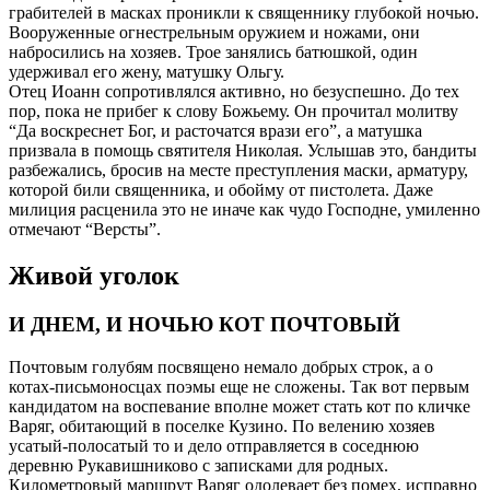
грабителей в масках проникли к священнику глубокой ночью.
Вооруженные огнестрельным оружием и ножами, они
набросились на хозяев. Трое занялись батюшкой, один
удерживал его жену, матушку Ольгу.
Отец Иоанн сопротивлялся активно, но безуспешно. До тех
пор, пока не прибег к слову Божьему. Он прочитал молитву
“Да воскреснет Бог, и расточатся врази его”, а матушка
призвала в помощь святителя Николая. Услышав это, бандиты
разбежались, бросив на месте преступления маски, арматуру,
которой били священника, и обойму от пистолета. Даже
милиция расценила это не иначе как чудо Господне, умиленно
отмечают “Версты”.
Живой уголок
И ДНЕМ, И НОЧЬЮ КОТ ПОЧТОВЫЙ
Почтовым голубям посвящено немало добрых строк, а о
котах-письмоносцах поэмы еще не сложены. Так вот первым
кандидатом на воспевание вполне может стать кот по кличке
Варяг, обитающий в поселке Кузино. По велению хозяев
усатый-полосатый то и дело отправляется в соседнюю
деревню Рукавишниково с записками для родных.
Километровый маршрут Варяг одолевает без помех, исправно