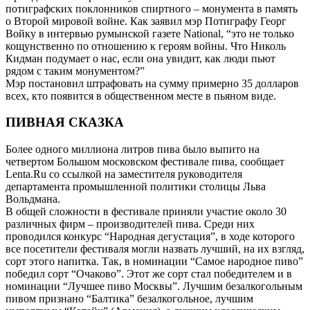
потиграфских поклонников спиртного – монумента в память
о Второй мировой войне. Как заявил мэр Потиграфу Георг
Войку в интервью румынской газете National, “это не только
кощунственно по отношению к героям войны. Что Николь
Кидман подумает о нас, если она увидит, как люди пьют
рядом с таким монументом?”
Мэр постановил штрафовать на сумму примерно 35 долларов
всех, кто появится в общественном месте в пьяном виде.
ПИВНАЯ СКАЗКА
Более одного миллиона литров пива было выпито на
четвертом Большом московском фестивале пива, сообщает
Lenta.Ru со ссылкой на заместителя руководителя
департамента промышленной политики столицы Льва
Вольдмана.
В общей сложности в фестивале приняли участие около 30
различных фирм – производителей пива. Среди них
проводился конкурс “Народная дегустация”, в ходе которого
все посетители фестиваля могли назвать лучший, на их взгляд,
сорт этого напитка. Так, в номинации “Самое народное пиво”
победил сорт “Очаково”. Этот же сорт стал победителем и в
номинации “Лучшее пиво Москвы”. Лучшим безалкогольным
пивом признано “Балтика” безалкогольное, лучшим