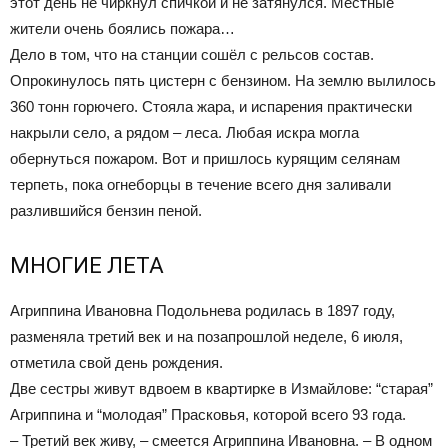
этот день не чиркнул спичкой и не затянулся. Местные
жители очень боялись пожара…
Дело в том, что на станции сошёл с рельсов состав.
Опрокинулось пять цистерн с бензином. На землю вылилось
360 тонн горючего. Стояла жара, и испарения практически
накрыли село, а рядом – леса. Любая искра могла
обернуться пожаром. Вот и пришлось курящим селянам
терпеть, пока огнеборцы в течение всего дня заливали
разлившийся бензин пеной.
МНОГИЕ ЛЕТА
Агриппина Ивановна Подольнева родилась в 1897 году,
разменяла третий век и на позапрошлой неделе, 6 июля,
отметила свой день рождения.
Две сестры живут вдвоем в квартирке в Измайлове: “старая”
Агриппина и “молодая” Прасковья, которой всего 93 года.
– Третий век живу, – смеется Агриппина Ивановна. – В одном