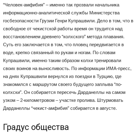
“Человек-амфибия” – именно так прозвали начальника
информационно-аналитической службы Министерства
госбезопасности Грузии Генри Купрашвили. Дело в том, что в
свободное от чекистской работы время он трудится над
восстановлением древнего “колхского” метода плавания.
Суть его заключается в том, что пловец передвигается в
воде, крепко связанный по рукам и ногам. По словам
Купрашвили, именно таким образом колхи тренировали
своих воинов на выносливость. По информации ИМА-пресс,
на днях Купрашвили вернулся из поездки в Турцию, где
знакомился с маршрутом своего будущего заплыва “по-
колхски”. Он собирается пересечь Дарданеллы на самом
узком – 2-километровом – участке пролива. Штурмовать
Дарданеллы “чекист-амфибия” собирается в августе.
Градус общества