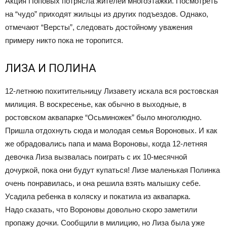
Акция Поповых потрясла жителей многоэтажки. Посмотреть
на “чудо” приходят жильцы из других подъездов. Однако,
отмечают “Версты”, следовать достойному уважения
примеру никто пока не торопится.
ЛИЗА И ПОЛИНА
12-летнюю похитительницу Лизавету искала вся ростовская
милиция. В воскресенье, как обычно в выходные, в
ростовском аквапарке “Осьминожек” было многолюдно.
Пришла отдохнуть сюда и молодая семья Вороновых. И как
же обрадовались папа и мама Вороновы, когда 12-летняя
девочка Лиза вызвалась поиграть с их 10-месячной
дочуркой, пока они будут купаться! Лизе маленькая Полинка
очень понравилась, и она решила взять малышку себе.
Усадила ребенка в коляску и покатила из аквапарка.
Надо сказать, что Вороновы довольно скоро заметили
пропажу дочки. Сообщили в милицию, но Лиза была уже