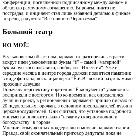
конференции, посвященной подписанному между банком и
областью рамочному соглашению. Впрочем, никто не
пострадал, и инцидент стал лишь забавной деталью в финале
встречи, радуются “Все новости Черноземья”.
Большой театр
ИО МОЁ!
В ульяновском областном парламенте разгорелись страсти
вокруг идеи увековечения буквы “ё” – самой “матерной”
буквы русского алфавита, сообщают “Известия”. Уже в
середине месяца в центре города должен появиться памятник
в виде фонтана, восклицающего “Ё-ё-ё!” всякий раз, как мимо
проходит девушка.
Поначалу перспективу обретения “Ё-монумента” ульяновцы
восприняли с восторгом. Но ко времени, как определился
лучший проект, в региональный парламент пришло письмо от
20 недовольных горожан, в основном преподавателей вузов и
церковнослужителей. Они считают, что установка подобного
монумента положит начало “всякому сквернословию и
богохульству” в городе.
Мнение возмущенных поддержали и многие парламентарии.
Правда, свой окончательный приговор депутаты пока не