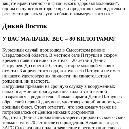
защите нравственного и физического здоровья молодежи”,
одним из пунктов которого врачи предлагают законодательно
регламентировать услуги в области коммерческого секса.
Дикий Восток
У ВАС МАЛЬЧИК. ВЕС – 80 КИЛОГРАММ!
Курьезный случай произошел в Сысертском районе
Свердловской области. В местном селе Патруши в скором
времени появится новый житель – 20-летний Денис
Патрушев. До своего 20-летия, которое молодой человек
отметил 3 апреля этого года, житель села Патруши не имел
никакого удостоверения личности: ни свидетельства о
рождении, ни паспорта.
Патрушева призвали на срочную службу в вооруженных
силах, в армии он прослужил два года и этой весной
возвратился в родное село. Только в армии Денис Патрушев
обрел свой первый документ, удостоверяющий личность, –
военный билет. Стоит отметить, что военкомату также не
потребовалось от Дениса никаких документов.
Родители Дениса спохватились зарегистрировать своего сына
только спустя 20 лет после его рождения. Недавно в отдел
ЗАГС Сысерти они подали заявление о регистрации своего