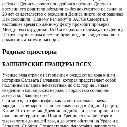
ребенка: Денису срочно понадобился паспорт. До этого
времени его родители обходились без документов на сына: за
20 лет свидетельство о рождении Дениса никто не спрашивал.
Как сообщили “Новому Региону” в ЗАГСе Сысерти, в
настоящее время по данному факту проходит проверка.
Между тем сотрудники ЗАГСа выразили надежду, что Денису
Патрушеву в скором времени будет выдано свидетельство о
рождении, а затем и паспорт.
Родные просторы
БАШКИРСКИЕ ПРАЩУРЫ ВСЕХ
Ученые ряда стран с нетерпением ожидают выхода книги
историка Салавата Галлямова, которая представляет собой
подлинный кладезь неизвестных до сих пор на Западе
сведений о башкирском народе, с гордостью сообщило
агентство “Башинформ”.
Считается, что философия как самостоятельная наука
зародилась четыре тысячи лет тому назад в Индии, Греции,
Китае. Но это не так. Древние индийцы и греки пришли на
нынешние территории Индии, Греции только во втором
тысячелетии до нашей эры, а до этого обитали на Урале и в
Западной Сибири. Следовательно, философия народилась