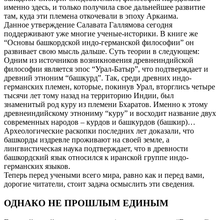
именно здесь, и только получила свое дальнейшее развитие
там, куда эти племена откочевали в эпоху Аркаима.
Данное утверждение Салавата Галлямова сегодня
поддерживают уже многие ученые-историки. В книге же
“Основы башкордской индо-германской философии” он
развивает свою мысль дальше. Суть теории в следующем:
Одним из источников возникновения древнеиндийской
философии является эпос “Урал-Батыр”, что подтверждает и
древний этноним “башкурд”. Так, среди древних индо-
германских племен, которые, покинув Урал, вторглись четыре
тысячи лет тому назад на территорию Индии, был
знаменитый род куру из племени Бхаратов. Именно к этому
древнеиндийскому этнониму “куру” и восходит название двух
современных народов – курдов и башкурдов (башкир)…
Археологические раскопки последних лет доказали, что
башкорды издревле проживают на своей земле, а
лингвистическая наука подтверждает, что в древности
башкордский язык относился к иранской группе индо-
германских языков.
Теперь перед учеными всего мира, равно как и перед вами,
дорогие читатели, стоит задача осмыслить эти сведения.
ОДНАКО НЕ ПРОШЛЫМ ЕДИНЫМ