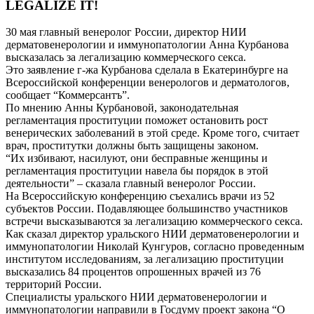
LEGALIZE IT!
30 мая главный венеролог России, директор НИИ
дерматовенерологии и иммунопатологии Анна Курбанова
высказалась за легализацию коммерческого секса.
Это заявление г-жа Курбанова сделала в Екатеринбурге на
Всероссийской конференции венерологов и дерматологов,
сообщает “Коммерсантъ”.
По мнению Анны Курбановой, законодательная
регламентация проституции поможет остановить рост
венерических заболеваний в этой среде. Кроме того, считает
врач, проститутки должны быть защищены законом.
“Их избивают, насилуют, они бесправные женщины и
регламентация проституции навела бы порядок в этой
деятельности” – сказала главный венеролог России.
На Всероссийскую конференцию съехались врачи из 52
субъектов России. Подавляющее большинство участников
встречи высказываются за легализацию коммерческого секса.
Как сказал директор уральского НИИ дерматовенерологии и
иммунопатологии Николай Кунгуров, согласно проведенным
институтом исследованиям, за легализацию проституции
высказались 84 процентов опрошенных врачей из 76
территорий России.
Специалисты уральского НИИ дерматовенерологии и
иммунопатологии направили в Госдуму проект закона “О