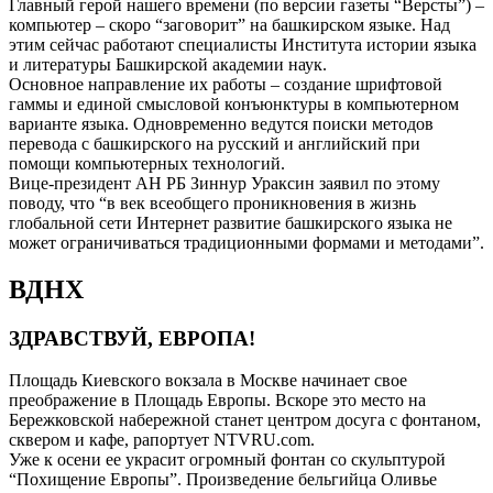
Главный герой нашего времени (по версии газеты “Версты”) –
компьютер – скоро “заговорит” на башкирском языке. Над
этим сейчас работают специалисты Института истории языка
и литературы Башкирской академии наук.
Основное направление их работы – создание шрифтовой
гаммы и единой смысловой конъюнктуры в компьютерном
варианте языка. Одновременно ведутся поиски методов
перевода с башкирского на русский и английский при
помощи компьютерных технологий.
Вице-президент АН РБ Зиннур Ураксин заявил по этому
поводу, что “в век всеобщего проникновения в жизнь
глобальной сети Интернет развитие башкирского языка не
может ограничиваться традиционными формами и методами”.
ВДНХ
ЗДРАВСТВУЙ, ЕВРОПА!
Площадь Киевского вокзала в Москве начинает свое
преображение в Площадь Европы. Вскоре это место на
Бережковской набережной станет центром досуга с фонтаном,
сквером и кафе, рапортует NTVRU.com.
Уже к осени ее украсит огромный фонтан со скульптурой
“Похищение Европы”. Произведение бельгийца Оливье