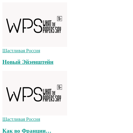
Щастливая Россия
Новый Эйзенштейн
Щастливая Россия
Как во Франции…