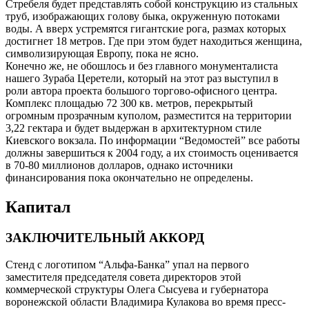
Стребеля будет представлять собой конструкцию из стальных
труб, изображающих голову быка, окруженную потоками
воды. А вверх устремятся гигантские рога, размах которых
достигнет 18 метров. Где при этом будет находиться женщина,
символизирующая Европу, пока не ясно.
Конечно же, не обошлось и без главного монументалиста
нашего Зураба Церетели, который на этот раз выступил в
роли автора проекта большого торгово-офисного центра.
Комплекс площадью 72 300 кв. метров, перекрытый
огромным прозрачным куполом, разместится на территории
3,22 гектара и будет выдержан в архитектурном стиле
Киевского вокзала. По информации “Ведомостей” все работы
должны завершиться к 2004 году, а их стоимость оценивается
в 70-80 миллионов долларов, однако источники
финансирования пока окончательно не определены.
Капитал
ЗАКЛЮЧИТЕЛЬНЫЙ АККОРД
Стенд с логотипом “Альфа-Банка” упал на первого
заместителя председателя совета директоров этой
коммерческой структуры Олега Сысуева и губернатора
воронежской области Владимира Кулакова во время пресс-