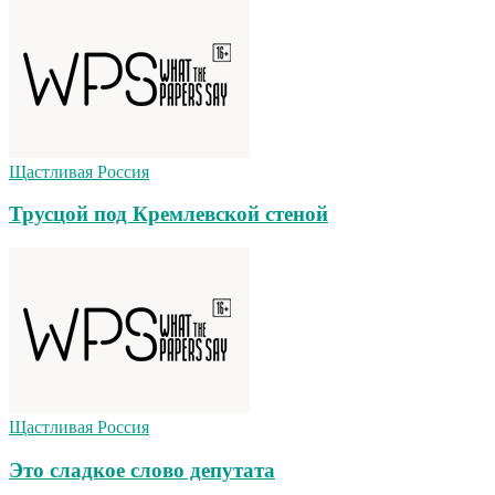
Щастливая Россия
Трусцой под Кремлевской стеной
Щастливая Россия
Это сладкое слово депутата