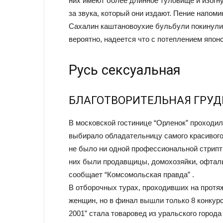
них имеют более длинное туловище и изогну
за звука, который они издают. Пение напоми
Сахалин каштановоухие бульбули покинули 
вероятно, надеется что с потеплением японс
Русь сексуальная
БЛАГОТВОРИТЕЛЬНАЯ ГРУД
В московской гостинице “Орленок” проходил 
выбирало обладательницу самого красивого
не было ни одной профессиональной стрип
них были продавщицы, домохозяйки, офталь
сообщает “Комсомольская правда” .
В отборочных турах, проходивших на протяж
женщин, но в финал вышли только 8 конкурс
2001” стала товаровед из уральского города