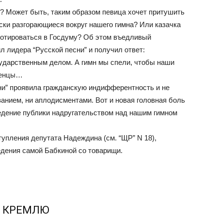
? Может быть, таким образом певица хочет притушить
ски разгорающиеся вокруг нашего гимна? Или казачка
лотироваться в Госдуму? Об этом въедливый
л лидера “Русской песни” и получил ответ:
сударственным делом. А гимн мы спели, чтобы наши
оженцы…
сни” проявила гражданскую индифферентность и не
ванием, ни аплодисментами. Вот и новая головная боль
ведение публики надругательством над нашим гимном
тупления депутата Надеждина (см. “ЩР” N 18),
едения самой Бабкиной со товарищи.
К КРЕМЛЮ