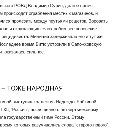
вского РОВД Владимир Сурин, долгое время
ом происходят ограбления местных магазинов, и
рялся пролезать между прутьями решеток. Воровать
учково и окружающих селах побил все воровские
 рецидивиста. Милиция задерживала его и тут же
 Последнее время Витю устроили в Сапожковскую
и” оказалась сильнее.
 – ТОЖЕ НАРОДНАЯ
ативой выступил коллектив Надежды Бабкиной
в ГКЦ “Россия”, посвященного четвертьвековому
ла государственный гимн России. Этому
время которых разучивались слова “старого-нового”
.