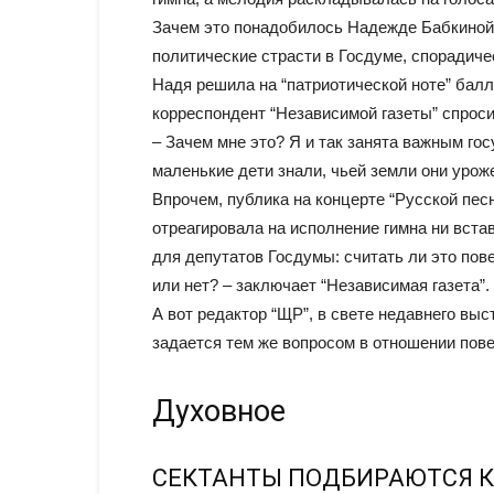
Зачем это понадобилось Надежде Бабкиной
политические страсти в Госдуме, спорадиче
Надя решила на “патриотической ноте” бал
корреспондент “Независимой газеты” спроси
– Зачем мне это? Я и так занята важным го
маленькие дети знали, чьей земли они ур
Впрочем, публика на концерте “Русской пе
отреагировала на исполнение гимна ни вста
для депутатов Госдумы: считать ли это по
или нет? – заключает “Независимая газета”.
А вот редактор “ЩР”, в свете недавнего выс
задается тем же вопросом в отношении пов
Духовное
СЕКТАНТЫ ПОДБИРАЮТСЯ 