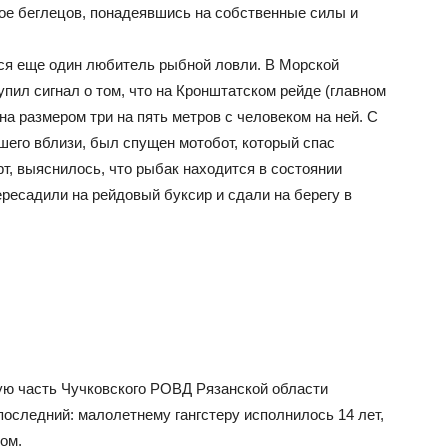
трое беглецов, понадеявшись на собственные силы и
лся еще один любитель рыбной ловли. В Морской
пил сигнал о том, что на Кронштатском рейде (главном
а размером три на пять метров с человеком на ней. С
вшего вблизи, был спущен мотобот, который спас
орт, выяснилось, что рыбак находится в состоянии
ересадили на рейдовый буксир и сдали на берегу в
ную часть Чучковского РОВД Рязанской области
последний: малолетнему гангстеру исполнилось 14 лет,
ом.