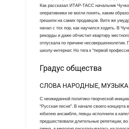
Как рассказал ИТАР-ТАСС начальник Чучко
оперативники не могли понять, каким образ
грешили на самих продавцов. Витя же умуд
начал с тех пор, как научился ходить. В Ч
рекорды и даже обчистил квартиру местного
отпускала по причине несовершеннолетия.
школу-интернат. Но тяга к “первой професси
Градус общества
СЛОВА НАРОДНЫЕ, МУЗЫКА
С неожиданной политико-творческой иници
“Русская песня”. В начале своего концерта 
юбилею ансамбля, певцы исполнили а капел
предшествовали длительные репетиции, во 
гимна, а мелодия раскладывалась на голоса