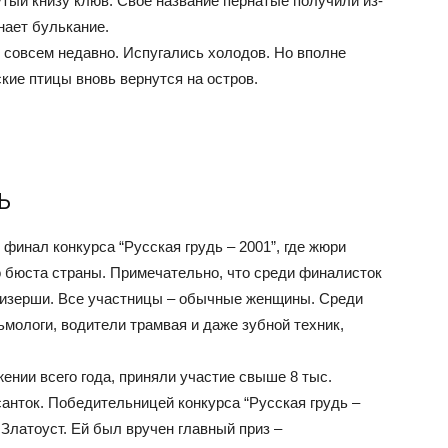
тый книзу клюв. Свое название пернатые получили из-
нает булькание.
совсем недавно. Испугались холодов. Но вполне
кие птицы вновь вернутся на остров.
Ь
финал конкурса “Русская грудь – 2001”, где жюри
 бюста страны. Примечательно, что среди финалисток
тизерши. Все участницы – обычные женщины. Среди
мологи, водители трамвая и даже зубной техник,
ении всего года, приняли участие свыше 8 тыс.
анток. Победительницей конкурса “Русская грудь –
 Златоуст. Ей был вручен главный приз –