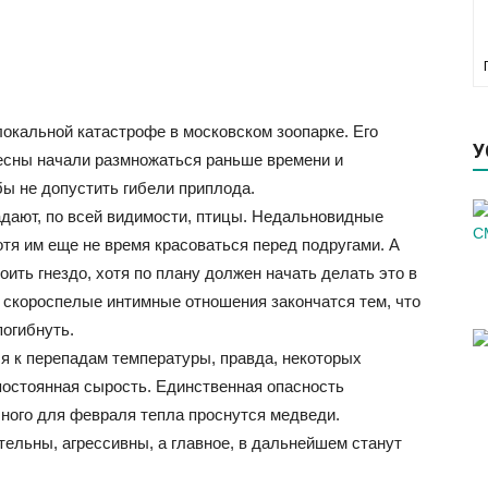
окальной катастрофе в московском зоопарке. Его
У
есны начали размножаться раньше времени и
ы не допустить гибели приплода.
адают, по всей видимости, птицы. Недальновидные
тя им еще не время красоваться перед подругами. А
ить гнездо, хотя по плану должен начать делать это в
 скороспелые интимные отношения закончатся тем, что
погибнуть.
я к перепадам температуры, правда, некоторых
постоянная сырость. Единственная опасность
ычного для февраля тепла проснутся медведи.
льны, агрессивны, а главное, в дальнейшем станут