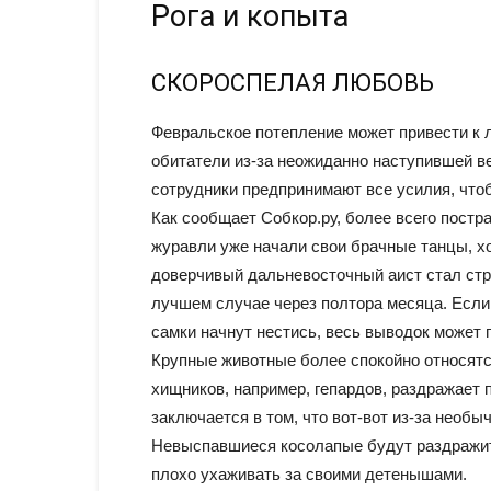
Рога и копыта
СКОРОСПЕЛАЯ ЛЮБОВЬ
Февральское потепление может привести к л
обитатели из-за неожиданно наступившей в
сотрудники предпринимают все усилия, чтоб
Как сообщает Собкор.ру, более всего постр
журавли уже начали свои брачные танцы, хо
доверчивый дальневосточный аист стал стро
лучшем случае через полтора месяца. Если
самки начнут нестись, весь выводок может 
Крупные животные более спокойно относятс
хищников, например, гепардов, раздражает 
заключается в том, что вот-вот из-за необ
Невыспавшиеся косолапые будут раздражите
плохо ухаживать за своими детенышами.