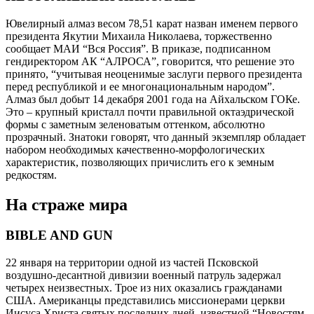
Ювелирный алмаз весом 78,51 карат назван именем первого
президента Якутии Михаила Николаева, торжественно
сообщает МАИ “Вся Россия”. В приказе, подписанном
гендиректором АК “АЛРОСА”, говорится, что решение это
принято, “учитывая неоценимые заслуги первого президента
перед республикой и ее многонациональным народом”.
Алмаз был добыт 14 декабря 2001 года на Айхальском ГОКе.
Это – крупный кристалл почти правильной октаэдрической
формы с заметным зеленоватым оттенком, абсолютно
прозрачный. Знатоки говорят, что данный экземпляр обладает
набором необходимых качественно-морфологических
характеристик, позволяющих причислить его к земным
редкостям.
На страже мира
BIBLE AND GUN
22 января на территории одной из частей Псковской
воздушно-десантной дивизии военный патруль задержал
четырех неизвестных. Трое из них оказались гражданами
США. Американцы представились миссионерами церкви
Иисуса Христа святых последних дней, известной “Новостям