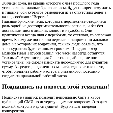
Жильцы дома, на крыше которого с лета прошлого года
установлены главные брянские часы, будут по-прежнему жить
в тишине: бой курантов отменяется из-за отсутствия денег в
казне, сообщают “Версты”.
Главные брянские часы, которым в перспективе отводилась
роль одной из достопримечательностей региона, и без боя
доставляли много лишних хлопот и неудобств. Они
практически всегда шли с перебоями, то отставая, то опережая
время. К тому же постоянно держали в напряжении жильцов
дома, на котором их водрузили, так как люди боялись, что
звон курантов будет слишком громким. И недавно мэр
Брянска Иван Тарусов заявил, что часы навсегда останутся
“тихими”. Администрация Советского района, где они
установлены, не смогла изыскать необходимую для курантов
сумму. А средств, выделенных мэрией, едва хватило на то,
чтобы оплатить работу мастера, призванного постоянно
следить за правильной работой часов.
Подпишись на новости этой тематики!
Подписка на выпуск позволит непрерывно быть в курсе
публикаций СМИ по интересующим вас вопросам. Это дает
полный контроль над ситуацией. Будь на шаг впереди
конкурентов.