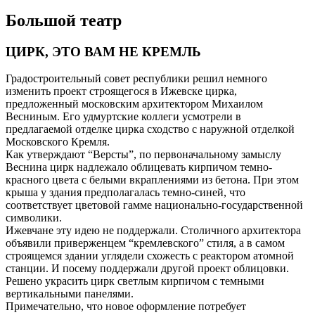
Большой театр
ЦИРК, ЭТО ВАМ НЕ КРЕМЛЬ
Градостроительный совет республики решил немного
изменить проект строящегося в Ижевске цирка,
предложенный московским архитектором Михаилом
Весниным. Его удмуртские коллеги усмотрели в
предлагаемой отделке цирка сходство с наружной отделкой
Московского Кремля.
Как утверждают “Версты”, по первоначальному замыслу
Веснина цирк надлежало облицевать кирпичом темно-
красного цвета с белыми вкраплениями из бетона. При этом
крыша у здания предполагалась темно-синей, что
соответствует цветовой гамме национально-государственной
символики.
Ижевчане эту идею не поддержали. Столичного архитектора
объявили приверженцем “кремлевского” стиля, а в самом
строящемся здании углядели схожесть с реактором атомной
станции. И посему поддержали другой проект облицовки.
Решено украсить цирк светлым кирпичом с темными
вертикальными панелями.
Примечательно, что новое оформление потребует