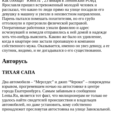
Как сообщат “Юность”, 23 января в Ленинский РОВД
Ярославля пришел встревоженный молодой человек и
рассказал, что какие-то люди прямо на улице посадили его
девушку в машину и увезли в неизвестном направлении.
Парень пытался помешать похитителям, но его грубо
оттолкнули и пригрозили физической расправой.
Оперативные работники узнали фамилию и адрес
исчезнувшей и немедля отправились к ней домой в надежде
хоть что-нибудь выяснить. Каково же было их удивление,
когда в квартире они застали пропавшую в компании
собственного мужа. Оказывается, именно он увез девицу, а ее
спутник, видимо, и не догадывался о его существовании.
Авторусь
ТИХАЯ САПА
Два автомобиля – “Мерседес” и джип “Чероки” – повреждены
взрывом, прогремевшем ночью на автостоянке в центре
города Екатеринбурга. Самым забавным в сообщении
Lentы.Ru, является тот факт, что милиционерам не только не
удалось найти свидетелей происшествия и владельцев
автомобилей, но даже установить, кому собственно
принадлежит пресловутая автостоянка на улице Завокзальной.