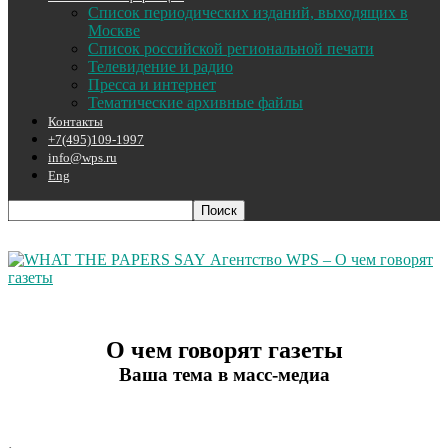
Список периодических изданий, выходящих в
Москве
Список российской региональной печати
Телевидение и радио
Пресса и интернет
Тематические архивные файлы
Контакты
+7(495)109-1997
info@wps.ru
Eng
Агентство WPS – О чем говорят
газеты
О чем говорят газеты
Ваша тема в масс-медиа