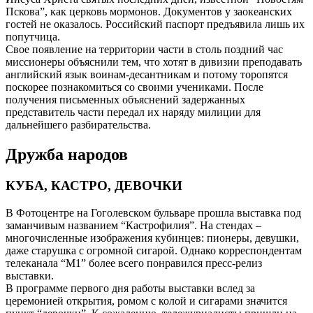
Пскова”, как церковь мормонов. Документов у заокеанских
гостей не оказалось. Российский паспорт предъявила лишь их
попутчица.
Свое появление на территории части в столь поздний час
миссионеры объяснили тем, что хотят в дивизии преподавать
английский язык воинам-десантникам и потому торопятся
поскорее познакомиться со своими учениками. После
получения письменных объяснений задержанных
представитель части передал их наряду милиции для
дальнейшего разбирательства.
Дружба народов
КУБА, КАСТРО, ДЕВОЧКИ
В Фотоцентре на Гоголевском бульваре прошла выставка под
заманчивым названием “Кастрофилия”. На стендах –
многочисленные изображения кубинцев: пионеры, девушки,
даже старушка с огромной сигарой. Однако корреспондентам
телеканала “М1” более всего понравился пресс-релиз
выставки.
В программе первого дня работы выставки вслед за
церемонией открытия, ромом с колой и сигарами значится