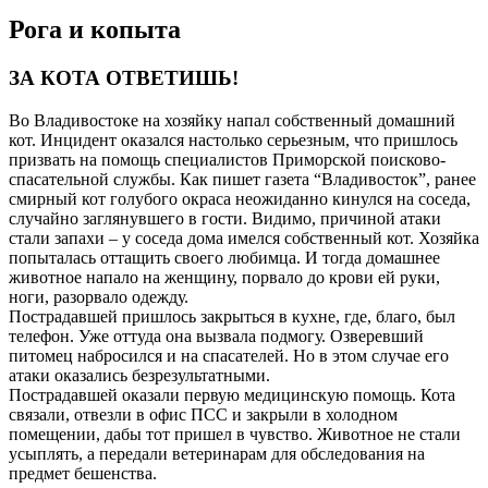
Рога и копыта
ЗА КОТА ОТВЕТИШЬ!
Во Владивостоке на хозяйку напал собственный домашний
кот. Инцидент оказался настолько серьезным, что пришлось
призвать на помощь специалистов Приморской поисково-
спасательной службы. Как пишет газета “Владивосток”, ранее
смирный кот голубого окраса неожиданно кинулся на соседа,
случайно заглянувшего в гости. Видимо, причиной атаки
стали запахи – у соседа дома имелся собственный кот. Хозяйка
попыталась оттащить своего любимца. И тогда домашнее
животное напало на женщину, порвало до крови ей руки,
ноги, разорвало одежду.
Пострадавшей пришлось закрыться в кухне, где, благо, был
телефон. Уже оттуда она вызвала подмогу. Озверевший
питомец набросился и на спасателей. Но в этом случае его
атаки оказались безрезультатными.
Пострадавшей оказали первую медицинскую помощь. Кота
связали, отвезли в офис ПСС и закрыли в холодном
помещении, дабы тот пришел в чувство. Животное не стали
усыплять, а передали ветеринарам для обследования на
предмет бешенства.