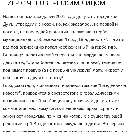
ТИГР С ЧЕЛОВЕЧЕСКИМ ЛИЦОМ
На последнем заседании 2001 года депутаты городской
Думы утвердили в новой, но, как оказалось, не первой и,
похоже, не последней редакции положение о гербе
муниципального образования “Город Владивосток”. На этот
раз под вивисекцию попал изображенный на гербе тигр.
Благодаря пластической операции, его морда, по словам
депутатов, “стала более человечна и лояльна”; теперь он
поднимает правую (а не привычную левую) лапу, и хвост у
него загнут в другую сторону!
Городской герб, вспоминают владивостокские “Ежедневные
новости”, приводится в соответствие с геральдическими
правилами с октября. Инициативу проявили депутаты из
комитета по местному самоуправлению, правопорядку и
законности гордумы, по мнению которых в существующей
редакции герб Владивостока никуда не годится. Во-первых,
говорят специалисты по геральдике из числа депутатов, тигр