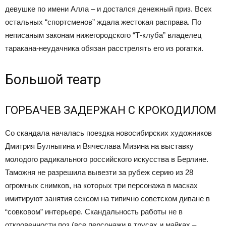
девушке по имени Алла – и достался денежный приз. Всех
остальных “спортсменов” ждала жестокая расправа. По
неписаным законам нижегородского “Т-клуба” владелец
таракана-неудачника обязан расстрелять его из рогатки.
Большой театр
ГОРБАЧЕВ ЗАДЕРЖАН С КРОКОДИЛОМ
Со скандала началась поездка новосибирских художников
Дмитрия Булныгина и Вячеслава Мизина на выставку
молодого радикального российского искусства в Берлине.
Таможня не разрешила вывезти за рубеж серию из 28
огромных снимков, на которых три персонажа в масках
имитируют занятия сексом на типично советском диване в
“совковом” интерьере. Скандальность работы не в
откровенности поз (все персонажи в трусах и майках –