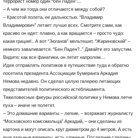
террорист номер один “бен Ладен”…
– А чем же тогда они отличаются между собой?
– Красотой полета, ее дальностью. “Владимир
Владимирович” летает лучше всех. Смотрите сами, как
красиво он идет: плавно, а как вращается – просто чудо:
какая грация!.. А вот “Зюганов” мельтешит, “Жириновский” –
немного заваливается. “Бен Ладен?..” Давайте его запустим.
Видите: как все фанатики, он летит напролом…
Идея отправлять политиков в путешествие туда и обратно
посетила президента Ассоциации бумеранга Аркадия
Немова недавно. Он сделал целую галерею летающих
представителей политического истеблишмента.
Тяжеловесные фигуры российской политики у Немова легче
пуха – иначе не полетят.
– Это домашние варианты – легкие, – возражает журналисту
“Московского комсомольца” Аркадий, – они сделаны из
картона и могут описать круг диаметром до 4 метров. А есть
еще зальные варианты, есть уличные. Последние сделаны