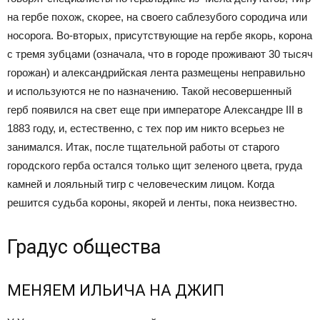
на гербе похож, скорее, на своего саблезубого сородича или
носорога. Во-вторых, присутствующие на гербе якорь, корона
с тремя зубцами (означала, что в городе проживают 30 тысяч
горожан) и александрийская лента размещены неправильно
и используются не по назначению. Такой несовершенный
герб появился на свет еще при императоре Александре III в
1883 году, и, естественно, с тех пор им никто всерьез не
занимался. Итак, после тщательной работы от старого
городского герба остался только щит зеленого цвета, груда
камней и лояльный тигр с человеческим лицом. Когда
решится судьба короны, якорей и ленты, пока неизвестно.
Градус общества
МЕНЯЕМ ИЛЬИЧА НА ДЖИП