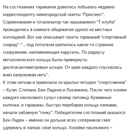
На состязаниях тараканов довелось побывать недавно
корреспонденту нижегородской газеты “Проспект”.
Соревнования и тотализатор так называемого “Т-клуба”
проводились в комнате общежития одного из местных
колледжей. Вот как описывает газета тараканий “спортивный
снаряд”: “…под потолком крепилось какое-то странное
сооружение, напоминающее карусель. По радиусу
металлического кольца были привернуты
десятисантиметровые штыри. От края каждого спускалась
вниз капроновая нить”.
К этим ниткам и привязали за крылья четырех “спортсменов”
– Кузю, Степана, Бен Ладена и Лоханкина. После чего хозяин
каждого насекомого сунул своему питомцу бумажные
колечки, и тараканы, быстро перебирая кольца лапками,
начали забавную “гонку”. Победителем состязаний оказался
Бен Ладен – именно он дольше всех соперников смог
удержать в лапках свое кольцо. Хозяйке насекомого –