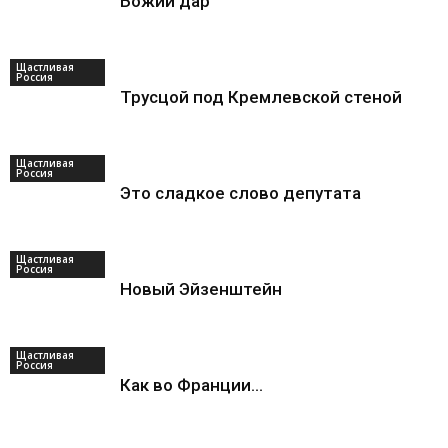
Божий дар
Щастливая
Россия
Трусцой под Кремлевской стеной
Щастливая
Россия
Это сладкое слово депутата
Щастливая
Россия
Новый Эйзенштейн
Щастливая
Россия
Как во Франции…