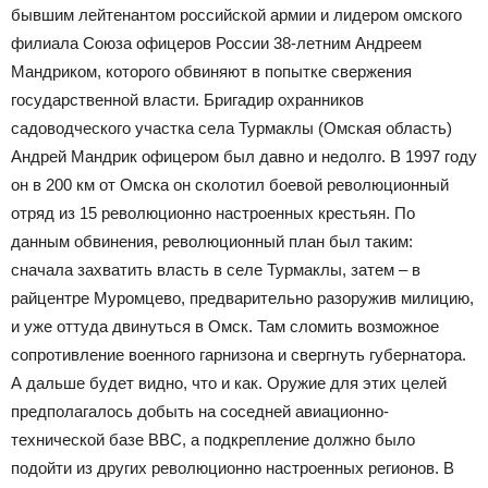
бывшим лейтенантом российской армии и лидером омского
филиала Союза офицеров России 38-летним Андреем
Мандриком, которого обвиняют в попытке свержения
государственной власти. Бригадир охранников
садоводческого участка села Турмаклы (Омская область)
Андрей Мандрик офицером был давно и недолго. В 1997 году
он в 200 км от Омска он сколотил боевой революционный
отряд из 15 революционно настроенных крестьян. По
данным обвинения, революционный план был таким:
сначала захватить власть в селе Турмаклы, затем – в
райцентре Муромцево, предварительно разоружив милицию,
и уже оттуда двинуться в Омск. Там сломить возможное
сопротивление военного гарнизона и свергнуть губернатора.
А дальше будет видно, что и как. Оружие для этих целей
предполагалось добыть на соседней авиационно-
технической базе ВВС, а подкрепление должно было
подойти из других революционно настроенных регионов. В