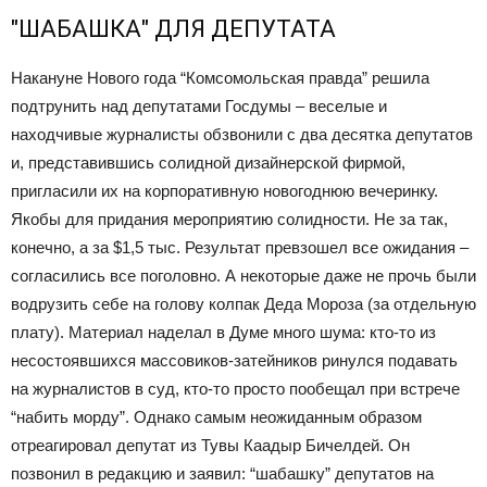
"ШАБАШКА" ДЛЯ ДЕПУТАТА
Накануне Нового года “Комсомольская правда” решила
подтрунить над депутатами Госдумы – веселые и
находчивые журналисты обзвонили с два десятка депутатов
и, представившись солидной дизайнерской фирмой,
пригласили их на корпоративную новогоднюю вечеринку.
Якобы для придания мероприятию солидности. Не за так,
конечно, а за $1,5 тыс. Результат превзошел все ожидания –
согласились все поголовно. А некоторые даже не прочь были
водрузить себе на голову колпак Деда Мороза (за отдельную
плату). Материал наделал в Думе много шума: кто-то из
несостоявшихся массовиков-затейников ринулся подавать
на журналистов в суд, кто-то просто пообещал при встрече
“набить морду”. Однако самым неожиданным образом
отреагировал депутат из Тувы Каадыр Бичелдей. Он
позвонил в редакцию и заявил: “шабашку” депутатов на