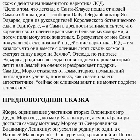
схож с действием знаменитого наркотика ЛСД.
“Дело в том, что легенда о Санта-Клаусе пошла от людей
Сами из Лапландии, – сообщил Daily Telegraph доктор Ян
Эдвардс, один из руководителей Королевского ботанического
сада в Эдинбурге, – а Сами в древности занимались тем, что
кормили своих оленей красными и белыми мухоморами, а
потом пили мочу этих животных. В результате от нее Сами
получали эффект, похожий на действие наркотика ЛСД – им
казалось что они вместе с оленями летят сквозь космос и
смотрят снизу вверх на Землю”. Отсюда, по гипотезе
Эдвардса, родилась легенда о новогоднем старике который
летит над Землей на оленях и разбрасывает подарки.
Сам Дед Мороз отказался от комментариев измышлений
шотландских ученых, поскольку, как сказано на его
автоответчике, “сейчас он слишком занят и не может подойти
к телефону”.
ПРЕДНОВОГОДНЯЯ СКАЗКА
Жюри, оценивавшее участников вторых Олонецких игр
Дедов Морозов, дало маху. Как ни крути, а супер-Гран-при
достался самому могучему Морозу из Северодвинска
Владимиру Лепихину: он уехал на родину не один, а с
Наташей Машенцевой – Снегурочкой, красавицей из Пензы.