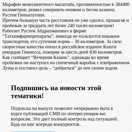
Марафон межпланетного масштаба, протяженностью в 384400
километров, решил совершить пешком и бегом казанец
Рустем Гиниатуллин.
Причем большую часть расстояния он уже одолел, прошагав и
пробежав за тридцать лет более 240 тысяч километров!
Работает Рустем Абдрахманович в фирме
“Татхимфармпрепараты”, никогда не пользуется никаким
транспортом, его суточная норма – 30 километров. За свои
скоростные качества попал в российское издание Книги
рекордов Гиннесса, покорив за шесть дней 836 километров.
Как сообщает “Вечерняя Казань”, однажды во время
пробежки он наступил на спичечный коробок с изображением
Луны и поставил цель – “добраться” до нее своим ходом.
Подпишись на новости этой
тематики!
Подписка на выпуск позволит непрерывно быть в
курсе публикаций СМИ по интересующим вас
вопросам. Это дает полный контроль над ситуацией.
Будь на шаг впереди конкурентов.