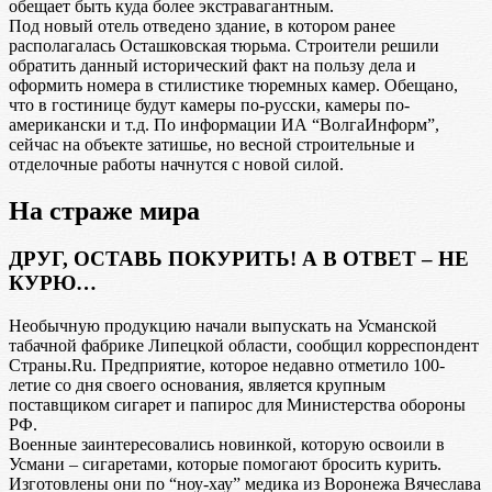
обещает быть куда более экстравагантным.
Под новый отель отведено здание, в котором ранее
располагалась Осташковская тюрьма. Строители решили
обратить данный исторический факт на пользу дела и
оформить номера в стилистике тюремных камер. Обещано,
что в гостинице будут камеры по-русски, камеры по-
американски и т.д. По информации ИА “ВолгаИнформ”,
сейчас на объекте затишье, но весной строительные и
отделочные работы начнутся с новой силой.
На страже мира
ДРУГ, ОСТАВЬ ПОКУРИТЬ! А В ОТВЕТ – НЕ
КУРЮ…
Необычную продукцию начали выпускать на Усманской
табачной фабрике Липецкой области, сообщил корреспондент
Страны.Ru. Предприятие, которое недавно отметило 100-
летие со дня своего основания, является крупным
поставщиком сигарет и папирос для Министерства обороны
РФ.
Военные заинтересовались новинкой, которую освоили в
Усмани – сигаретами, которые помогают бросить курить.
Изготовлены они по “ноу-хау” медика из Воронежа Вячеслава