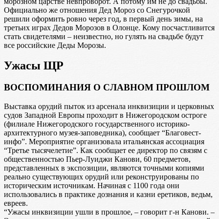
морозном царстве невпроворот. А потому им не до свадьбы.
Официально же отношения Дед Мороз со Снегурочкой
решили оформить ровно через год, в первый день зимы, на
третьих играх Дедов Морозов в Олонце. Кому посчастливится
стать свидетелями – неизвестно, но гулять на свадьбе будут
все российские Деды Морозы.
Ужасы ЩР
ВОСПОМИНАНИЯ О СЛАВНОМ ПРОШЛОМ
Выставка орудий пыток из арсенала инквизиции и церковных
судов Западной Европы проходит в Нижегородском остроге
(филиале Нижегородского государственного историко-
архитектурного музея-заповедника), сообщает “Благовест-
инфо”. Мероприятие организовала итальянская ассоциация
“Третье тысячелетие”. Как сообщает ее директор по связям с
общественностью Пьер-Луиджи Канови, 60 предметов,
представленных в экспозиции, являются точными копиями
реально существующих орудий или реконструированы по
историческим источникам. Начиная с 1100 года они
использовались в практике дознания и казни еретиков, ведьм,
евреев.
“Ужасы инквизиции ушли в прошлое, – говорит г-н Канови. –