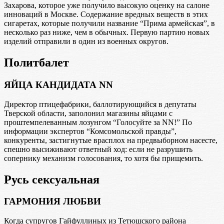
Захарова, которое уже получило высокую оценку на салоне
инноваций в Москве. Содержание вредных веществ в этих
сигаретах, которые получили название “Прима армейская”, в
несколько раз ниже, чем в обычных. Первую партию новых
изделий отправили в один из военных округов.
Политбалет
ЯЙЦА КАНДИДАТА NN
Директор птицефабрики, баллотирующийся в депутаты
Тверской области, заполонил магазины яйцами с
проштемпелеванным лозунгом “Голосуйте за NN!” По
информации экспертов “Комсомольской правды”,
конкуренты, застигнутые врасплох на предвыборном насесте,
спешно высиживают ответный ход: если не разрушить
сопернику механизм голосования, то хотя бы прищемить.
Русь сексуальная
ГАРМОНИЯ ЛЮБВИ
Когда супругов Гайфуллиных из Тетюшского района