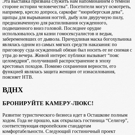
Эта выставка призвана служить нам напоминанием о темной
стороне истории человечества”. Посетители могут осмотреть,
например, кресло допроса, саркофаг “нюрнбергская дева”,
щипцы для вырывания ногтей, дыбу или двуручную пилу,
предназначенную для распиливания осужденного,
подвешенного вниз головой. Последнее орудие
использовалось для казни гомосексуалистов и ведьм,
забеременевших от дьявола. Причудливая маска богохульника
являлась одним из самых мягких средств наказания: по
приговору суда осужденный обязан был носить ее не снимая с
утра до вечера. Живой интерес публики вызывает “пояс
целомудрия”, получивший распространение в эпоху
крестовых походов. Помимо сохранения верности, его
функцией являлась защита женщин от изнасилования,
поясняет НТВ.
ВДНХ
БРОНИРУЙТЕ КАМЕРУ-ЛЮКС!
Развитие туристического бизнеса идет в Осташкове полным
ходом. Года не прошло, как открылась гостиница “Селигер”,
соответствующая европейским стандартам
комфортабельности. Следующий гостиничный проект