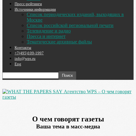
Пресс-рейтинги
Источники информации
Список периодических изданий, выходящих в
Москве
Список российской региональной печати
Телевидение и радио
Пресса и интернет
Тематические архивные файлы
Контакты
+7(495)109-1997
info@wps.ru
Eng
Агентство WPS – О чем говорят
газеты
О чем говорят газеты
Ваша тема в масс-медиа