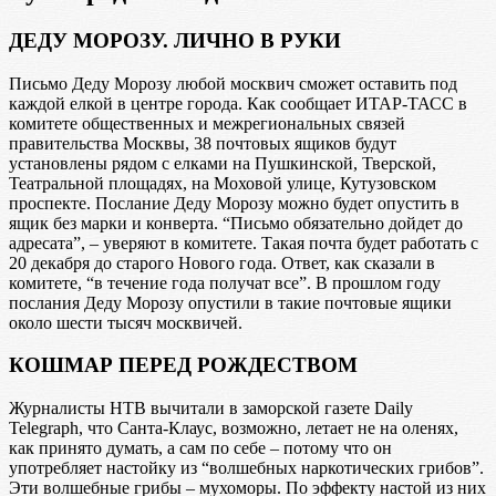
ДЕДУ МОРОЗУ. ЛИЧНО В РУКИ
Письмо Деду Морозу любой москвич сможет оставить под
каждой елкой в центре города. Как сообщает ИТАР-ТАСС в
комитете общественных и межрегиональных связей
правительства Москвы, 38 почтовых ящиков будут
установлены рядом с елками на Пушкинской, Тверской,
Театральной площадях, на Моховой улице, Кутузовском
проспекте. Послание Деду Морозу можно будет опустить в
ящик без марки и конверта. “Письмо обязательно дойдет до
адресата”, – уверяют в комитете. Такая почта будет работать с
20 декабря до старого Нового года. Ответ, как сказали в
комитете, “в течение года получат все”. В прошлом году
послания Деду Морозу опустили в такие почтовые ящики
около шести тысяч москвичей.
КОШМАР ПЕРЕД РОЖДЕСТВОМ
Журналисты НТВ вычитали в заморской газете Daily
Telegraph, что Санта-Клаус, возможно, летает не на оленях,
как принято думать, а сам по себе – потому что он
употребляет настойку из “волшебных наркотических грибов”.
Эти волшебные грибы – мухоморы. По эффекту настой из них