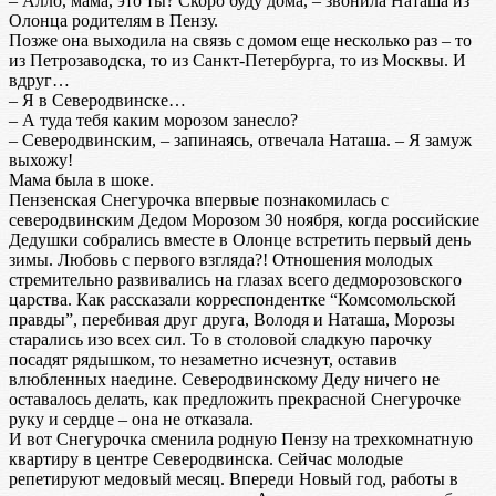
– Алло, мама, это ты? Скоро буду дома, – звонила Наташа из
Олонца родителям в Пензу.
Позже она выходила на связь с домом еще несколько раз – то
из Петрозаводска, то из Санкт-Петербурга, то из Москвы. И
вдруг…
– Я в Северодвинске…
– А туда тебя каким морозом занесло?
– Северодвинским, – запинаясь, отвечала Наташа. – Я замуж
выхожу!
Мама была в шоке.
Пензенская Снегурочка впервые познакомилась с
северодвинским Дедом Морозом 30 ноября, когда российские
Дедушки собрались вместе в Олонце встретить первый день
зимы. Любовь с первого взгляда?! Отношения молодых
стремительно развивались на глазах всего дедморозовского
царства. Как рассказали корреспондентке “Комсомольской
правды”, перебивая друг друга, Володя и Наташа, Морозы
старались изо всех сил. То в столовой сладкую парочку
посадят рядышком, то незаметно исчезнут, оставив
влюбленных наедине. Северодвинскому Деду ничего не
оставалось делать, как предложить прекрасной Снегурочке
руку и сердце – она не отказала.
И вот Снегурочка сменила родную Пензу на трехкомнатную
квартиру в центре Северодвинска. Сейчас молодые
репетируют медовый месяц. Впереди Новый год, работы в