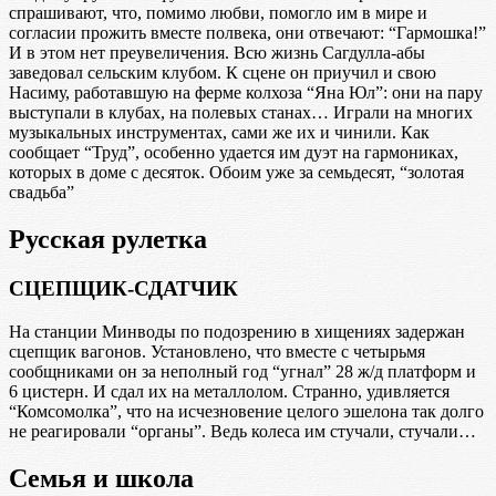
спрашивают, что, помимо любви, помогло им в мире и
согласии прожить вместе полвека, они отвечают: “Гармошка!”
И в этом нет преувеличения. Всю жизнь Сагдулла-абы
заведовал сельским клубом. К сцене он приучил и свою
Насиму, работавшую на ферме колхоза “Яна Юл”: они на пару
выступали в клубах, на полевых станах… Играли на многих
музыкальных инструментах, сами же их и чинили. Как
сообщает “Труд”, особенно удается им дуэт на гармониках,
которых в доме с десяток. Обоим уже за семьдесят, “золотая
свадьба”
Русская рулетка
СЦЕПЩИК-СДАТЧИК
На станции Минводы по подозрению в хищениях задержан
сцепщик вагонов. Установлено, что вместе с четырьмя
сообщниками он за неполный год “угнал” 28 ж/д платформ и
6 цистерн. И сдал их на металлолом. Странно, удивляется
“Комсомолка”, что на исчезновение целого эшелона так долго
не реагировали “органы”. Ведь колеса им стучали, стучали…
Семья и школа