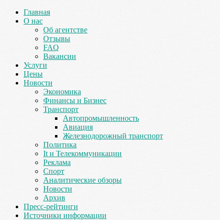
Главная
О нас
Об агентстве
Отзывы
FAQ
Вакансии
Услуги
Цены
Новости
Экономика
Финансы и Бизнес
Транспорт
Автопромышленность
Авиация
Железнодорожный транспорт
Политика
It и Телекоммуникации
Реклама
Спорт
Аналитические обзоры
Новости
Архив
Пресс-рейтинги
Источники информации