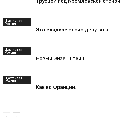
Трусцой под Кремлевской стеной
Щастливая
Россия
Это сладкое слово депутата
Щастливая
Россия
Новый Эйзенштейн
Щастливая
Россия
Как во Франции…