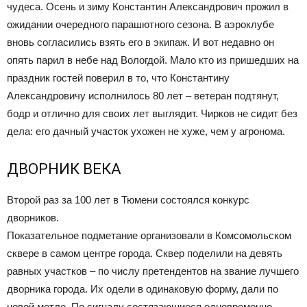
чудеса. Осень и зиму Константин Александрович прожил в
ожидании очередного парашютного сезона. В аэроклубе
вновь согласились взять его в экипаж. И вот недавно он
опять парил в небе над Вологдой. Мало кто из пришедших на
праздник гостей поверил в то, что Константину
Александровичу исполнилось 80 лет – ветеран подтянут,
бодр и отлично для своих лет выглядит. Чирков не сидит без
дела: его дачный участок ухожен не хуже, чем у агронома.
ДВОРНИК ВЕКА
Второй раз за 100 лет в Тюмени состоялся конкурс
дворников.
Показательное подметание организовали в Комсомольском
сквере в самом центре города. Сквер поделили на девять
равных участков – по числу претендентов на звание лучшего
дворника города. Их одели в одинаковую форму, дали по
новой метле. По сигналу состязающиеся одновременно