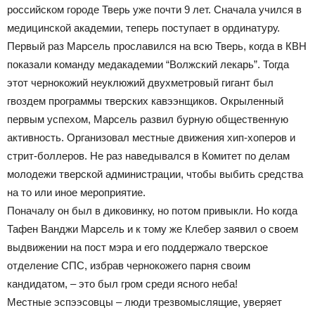
российском городе Тверь уже почти 9 лет. Сначала учился в
медицинской академии, теперь поступает в ординатуру.
Первый раз Марсель прославился на всю Тверь, когда в КВН
показали команду медакадемии “Волжский лекарь”. Тогда
этот чернокожий неуклюжий двухметровый гигант был
гвоздем программы тверских кавээнщиков. Окрыленный
первым успехом, Марсель развил бурную общественную
активность. Организовал местные движения хип-хоперов и
стрит-боллеров. Не раз наведывался в Комитет по делам
молодежи тверской администрации, чтобы выбить средства
на то или иное мероприятие.
Поначалу он был в диковинку, но потом привыкли. Но когда
Тафен Ванджи Марсель и к тому же Клебер заявил о своем
выдвижении на пост мэра и его поддержало тверское
отделение СПС, избрав чернокожего парня своим
кандидатом, – это был гром среди ясного неба!
Местные эспээсовцы – люди трезвомыслящие, уверяет