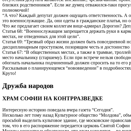
близких родственников”. Если же думец отважился-таки прогул
полномочий!
“А что? Каждый депутат должен ощущать ответственность. А о
это военнослужащие. Да, они одеты в гражданские платья, но 
Что же предлагает своим коллегам вице-адмирал Дорогин? Депу
Статья 68: “Военнослужащим запрещается держать руки в карман
местах, не отведенных для этой цели”.
Статья 69: “Трезвый образ жизни должен быть повседневной н
дисциплинарным проступком, позорящим честь и достоинство
Статья 67: “В общественных местах, а также в трамвае, тролл
место начальнику (старшему). Если при встрече нельзя свободн
обогнать начальника подчиненный должен спросить на то его 
Рассказывая о планирующемся “нововведении” в подробностях,
Круто!
Дружба народов
ХРАМ СОФИИ НА КОНТРРАЗВЕДКЕ
Интересную историю поведала вчера газета “Сегодня”.
Несколько лет тому назад Культурное общество “Молдова”, объ
просьбой выделить культовое здание, где московские правосл
том, что в его распоряжение передается церковь Святой Софи
Москвы несчастные обнаружили, что храм находится… во внутр