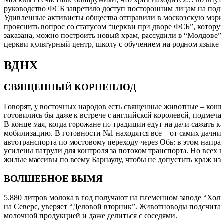
руководство ФСБ запретило доступ посторонним лицам на по
Удивленные активисты общества отправили в московскую мэри
прояснить вопрос со статусом “церкви при дворе ФСБ”, котор
заказана, можно построить новый храм, рассудили в “Молдове
церкви культурный центр, школу с обучением на родном языке 
ВДНХ
СВЯЩЕННЫЙ КОРНЕПЛОД
Говорят, у восточных народов есть священные животные – кошки
готовились бы даже к встрече с английской королевой, подмеч
В конце мая, когда горожане по традиции едут на дачи сажать 
мобилизацию. В готовности №1 находятся все – от самих дачни
автотранспорта по мостовому переходу через Обь: в этом нап
усилены патрули для контроля за потоком транспорта. Но всех
жилые массивы по всему Барнаулу, чтобы не допустить краж из 
ВОЛШЕБНОЕ ВЫМЯ
5.880 литров молока в год получают на племенном заводе “Хол
на Севере, уверяет “Деловой вторник”. Животноводы подсчитал
молочной продукцией и даже делиться с соседями.