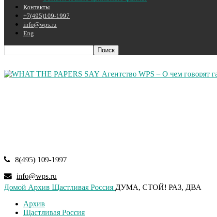
Контакты
+7(495)109-1997
info@wps.ru
Eng
Агентство WPS – О чем говорят г
8(495) 109-1997
info@wps.ru
Домой
Архив
Щастливая Россия
ДУМА, СТОЙ! РАЗ, ДВА
Архив
Щастливая Россия