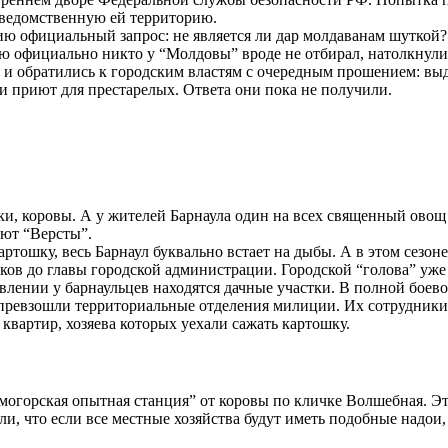
дведомственную ей территорию.
ю официальный запрос: не является ли дар молдаванам шуткой?
ую официально никто у “Молдовы” вроде не отбирал, натолкнули
” и обратились к городским властям с очередным прошением: вы
и приют для престарелых. Ответа они пока не получили.
, коровы. А у жителей Барнаула один на всех священный овощ – 
ают “Версты”.
картошку, весь Барнаул буквально встает на дыбы. А в этом сезо
ков до главы городской администрации. Городской “голова” уже
равлении у барнаульцев находятся дачные участки. В полной бо
 превзошли территориальные отделения милиции. Их сотрудники 
квартир, хозяева которых уехали сажать картошку.
могорская опытная станция” от коровы по кличке Волшебная. Это
и, что если все местные хозяйства будут иметь подобные надои,