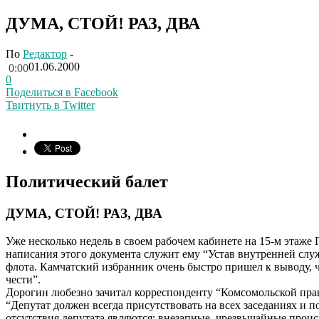
ДУМА, СТОЙ! РАЗ, ДВА
По
Редактор
-
01.06.2000
0:00
0
Поделиться в Facebook
Твитнуть в Twitter
Политический балет
ДУМА, СТОЙ! РАЗ, ДВА
Уже несколько недель в своем рабочем кабинете на 15-м этаж
написания этого документа служит ему “Устав внутренней служ
флота. Камчатский избранник очень быстро пришел к выводу, ч
чести”.
Дорогин любезно зачитал корреспонденту “Комсомольской прав
“Депутат должен всегда присутствовать на всех заседаниях и
отсутствия депутата являются: внезапные, чрезвычайные проис