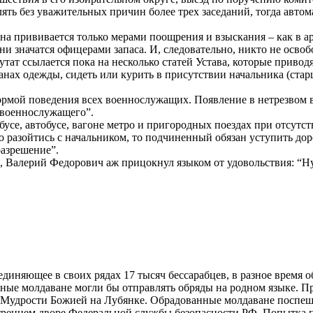
ять без уважительных причин более трех заседаний, тогда авто
на прививается только мерами поощрения и взыскания – как в 
они значатся офицерами запаса. И, следовательно, никто не осво
тат ссылается пока на несколько статей Устава, которые привод
ах одежды, сидеть или курить в присутствии начальника (старшег
ормой поведения всех военнослужащих. Появление в нетрезвом в
 военнослужащего”.
ейбусе, автобусе, вагоне метро и пригородных поездах при отсу
о разойтись с начальником, то подчиненный обязан уступить дор
разрешение”.
 Валерий Федорович аж прицокнул языком от удовольствия: “Ну,
единяющее в своих рядах 17 тысяч бессарабцев, в разное время 
авные молдаване могли бы отправлять обряды на родном языке. 
и Мудрости Божией на Лубянке. Обрадованные молдаване поспеш
еннем дворе Федеральной службы безопасности РФ. Попытка про