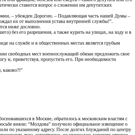
матически ставится вопрос о сложении им депутатских
армии, – убежден Дорогин. – Подавляющая часть нашей Думы –
бождал их от выполнения устава внутренней службы!”.
ятся ниже дословно.
о) без его разрешения, а также курить на улицах, на ходу и в
иде на службе и в общественных местах является грубым
тствии свободных мест военнослужащий обязан предложить свое
огу и, приветствуя, пропустить его. При необходимости
 каково?!”
обосновавшихся в Москве, обратилось к московским властям с
Просьбе вняли: “Молдова” получило официальное извещение о
или по указанному адресу. После долгих блужданий по центру
никнуть туда, естественно, не увенчалась успехом: строгое