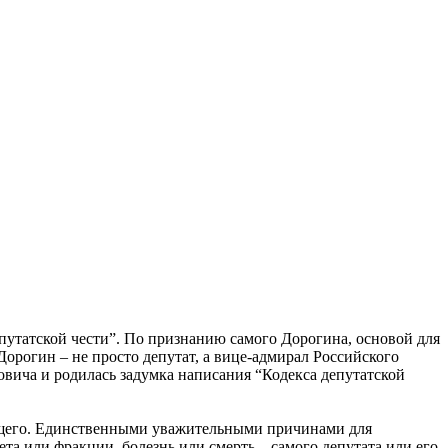
путатской чести”. По признанию самого Дорогина, основой для
орогин – не просто депутат, а вице-адмирал Российского
ровича и родилась задумка написания “Кодекса депутатской
вующего. Единственными уважительными причинами для
та или фракции, болезнь или смерть – самого депутата или его