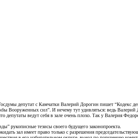
е Госдумы депутат с Камчатки Валерий Дорогин пишет “Кодекс де
бы Вооруженных сил”. И нечему тут удивляться: ведь Валерий Д
то депутаты ведут себя в зале очень плохо. Так у Валерия Федо
ды” рукописные тезисы своего будущего законопроекта.
 покидать зал имеет право только с разрешения председательст
шествия в его избирательном округе, выезд по поручению комите