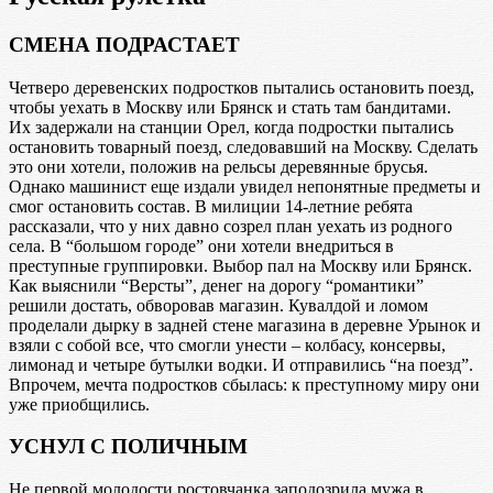
СМЕНА ПОДРАСТАЕТ
Четверо деревенских подростков пытались остановить поезд,
чтобы уехать в Москву или Брянск и стать там бандитами.
Их задержали на станции Орел, когда подростки пытались
остановить товарный поезд, следовавший на Москву. Сделать
это они хотели, положив на рельсы деревянные брусья.
Однако машинист еще издали увидел непонятные предметы и
смог остановить состав. В милиции 14-летние ребята
рассказали, что у них давно созрел план уехать из родного
села. В “большом городе” они хотели внедриться в
преступные группировки. Выбор пал на Москву или Брянск.
Как выяснили “Версты”, денег на дорогу “романтики”
решили достать, обворовав магазин. Кувалдой и ломом
проделали дырку в задней стене магазина в деревне Урынок и
взяли с собой все, что смогли унести – колбасу, консервы,
лимонад и четыре бутылки водки. И отправились “на поезд”.
Впрочем, мечта подростков сбылась: к преступному миру они
уже приобщились.
УСНУЛ С ПОЛИЧНЫМ
Не первой молодости ростовчанка заподозрила мужа в