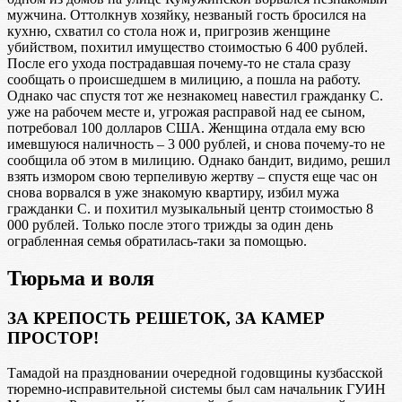
мужчина. Оттолкнув хозяйку, незваный гость бросился на
кухню, схватил со стола нож и, пригрозив женщине
убийством, похитил имущество стоимостью 6 400 рублей.
После его ухода пострадавшая почему-то не стала сразу
сообщать о происшедшем в милицию, а пошла на работу.
Однако час спустя тот же незнакомец навестил гражданку С.
уже на рабочем месте и, угрожая расправой над ее сыном,
потребовал 100 долларов США. Женщина отдала ему всю
имевшуюся наличность – 3 000 рублей, и снова почему-то не
сообщила об этом в милицию. Однако бандит, видимо, решил
взять измором свою терпеливую жертву – спустя еще час он
снова ворвался в уже знакомую квартиру, избил мужа
гражданки С. и похитил музыкальный центр стоимостью 8
000 рублей. Только после этого трижды за один день
ограбленная семья обратилась-таки за помощью.
Тюрьма и воля
ЗА КРЕПОСТЬ РЕШЕТОК, ЗА КАМЕР
ПРОСТОР!
Тамадой на праздновании очередной годовщины кузбасской
тюремно-исправительной системы был сам начальник ГУИН