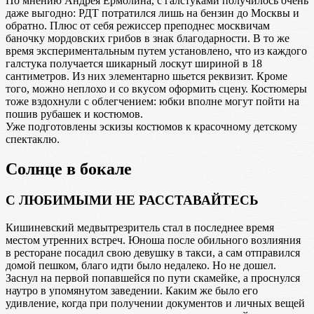
По мнению Андрея Ермолина, с галстуками получилось очень
даже выгодно: РДТ потратился лишь на бензин до Москвы и
обратно. Плюс от себя режиссер преподнес москвичам
баночку мордовских грибов в знак благодарности. В то же
время экспериментальным путем установлено, что из каждого
галстука получается шикарный лоскут шириной в 18
сантиметров. Из них элементарно шьется реквизит. Кроме
того, можно неплохо и со вкусом оформить сцену. Костюмеры
тоже вздохнули с облегчением: юбки вполне могут пойти на
пошив рубашек и костюмов.
Уже подготовлены эскизы костюмов к красочному детскому
спектаклю.
Солнце в бокале
С ЛЮБИМЫМИ НЕ РАССТАВАЙТЕСЬ
Кишиневский медвытрезритель стал в последнее время
местом утренних встреч. Юноша после обильного возлияния
в ресторане посадил свою девушку в такси, а сам отправился
домой пешком, благо идти было недалеко. Но не дошел.
Заснул на первой попавшейся по пути скамейке, а проснулся
наутро в упомянутом заведении. Каким же было его
удивление, когда при получении документов и личных вещей