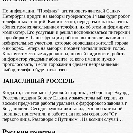
По информации “Профиля”, агитировать жителей Санкт-
Петербурга придти на выборы губернатора 14 мая будет робот
телефонных станций. Как известно, перед тем как отключить
абонентам-неплательщикам телефон, их об этом информирует
компьютер. Его услугами и решил воспользоваться питерский
горизбирком. Ранее функции роботов выполняли активисты
избирательных участков, которые оповещали жителей города
о выборах. Теперь на выборы позовет металлический голос.
Как шутят местные журналисты, по всей видимости, робот-
информатор уведомит абонента, за кого именно нужно
проголосовать, и если горожанин сделает неправильный
выбор, телефон будет отключен.
ЗАПАСЛИВЫЙ РОССЕЛЬ
Когда-то, вспоминает “Деловой вторник”, губернатор Эдуард
Россель подарил Борису Ельцину замечательный сервиз из
восьми предметов работы уральцев с фарфорового завода в г.
Богдановиче. Сегодня художники завода, узнав о книжной
новинке, приступили к работе над новым сервизом “От
первого лица. Разговоры с Путиным”. На всякий случай…
Русская рулетка