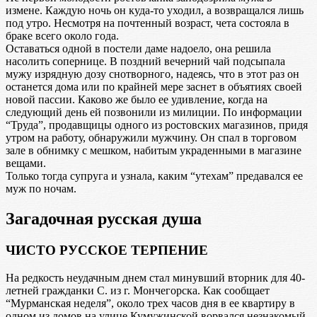
измене. Каждую ночь он куда-то уходил, а возвращался лишь
под утро. Несмотря на почтенный возраст, чета состояла в
браке всего около года.
Оставаться одной в постели даме надоело, она решила
насолить сопернице. В поздний вечерний чай подсыпала
мужу изрядную дозу снотворного, надеясь, что в этот раз он
останется дома или по крайней мере заснет в объятиях своей
новой пассии. Каково же было ее удивление, когда на
следующий день ей позвонили из милиции. По информации
“Труда”, продавщицы одного из ростовских магазинов, придя
утром на работу, обнаружили мужчину. Он спал в торговом
зале в обнимку с мешком, набитым украденными в магазине
вещами.
Только тогда супруга и узнала, каким “утехам” предавался ее
муж по ночам.
Загадочная русская душа
ЧИСТО РУССКОЕ ТЕРПЕНИЕ
На редкость неудачным днем стал минувший вторник для 40-
летней гражданки С. из г. Мончегорска. Как сообщает
“Мурманская неделя”, около трех часов дня в ее квартиру в
одном из домов на улице Кумужинской ворвался незнакомый