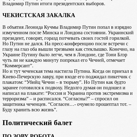
Владимир Путин итоги президентских выборов.
ЧЕКИСТСКАЯ ЗАКАЛКА
В объятия Леонида Кучмы Владимир Путин попал в изрядно
измученном после Минска и Лондона состоянии. Украинский
президент, говорят, горазд потчевать своих гостей горилкой.
Но Путин не дался. На пресс-конференцию после встречи с
глазу на глаз оба вышли трезвыми как стеклышко. Конечно, на
Украине Путину было легче, чем в Лондоне, где Тони Блэр
чуть ли не каждую минуту попрекал его Чечней, отмечает
“Коммерсант”.
Но и тут чеченская тема настигла Путина. Когда он приехал в
Киево-Печерскую лавру, при входе его поджидал пикетчик с
плакатом: “Убийц Чечни – в тюрьму”. Но Путин как будто
заранее готовился к подвоху. Недолго думая он подошел и
написал на плакате: “Россия и Украина против экстремизма и
терроризма” – и расписался. “Согласны?” – спросил он
защитника чеченцев. “Согласен…- очумело прошептал тот. –
Буду хранить всю жизнь”.
Политический балет
ПО ЗОВУ РОБОТА…