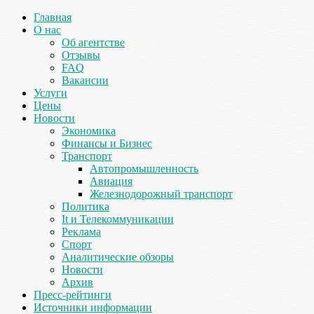
Главная
О нас
Об агентстве
Отзывы
FAQ
Вакансии
Услуги
Цены
Новости
Экономика
Финансы и Бизнес
Транспорт
Автопромышленность
Авиация
Железнодорожный транспорт
Политика
It и Телекоммуникации
Реклама
Спорт
Аналитические обзоры
Новости
Архив
Пресс-рейтинги
Источники информации