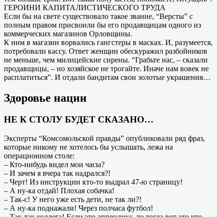
ГЕРОИНИ КАПИТАЛИСТИЧЕСКОГО ТРУДА
Если бы на свете существовало такое звание, “Версты” с
полным правом присвоили бы его продавщицам одного из
коммерческих магазинов Орловщины.
К ним в магазин ворвались гангстеры в масках. И, разумеется,
потребовали кассу. Ответ женщин обескуражил разбойников
не меньше, чем милицейские сирены. “Грабьте нас, – сказали
продавщицы, – но хозяйское не трогайте. Иначе нам вовек не
расплатиться”. И отдали бандитам свои золотые украшения…
Здоровье нации
НЕ К СТОЛУ БУДЕТ СКАЗАНО…
Эксперты “Комсомольской правды” опубликовали ряд фраз,
которые никому не хотелось бы услышать, лежа на
операционном столе:
– Кто-нибудь видел мои часы?
– И зачем я вчера так надрался?!
– Черт! Из инструкции кто-то выдрал 47-ю страницу!
– А ну-ка отдай! Плохая собачка!
– Так-с! У него уже есть дети, не так ли?!
– А ну-ка поднажали! Через полчаса футбол!
– Так-так коллега! Если это аппендикс, то тогда вот это что