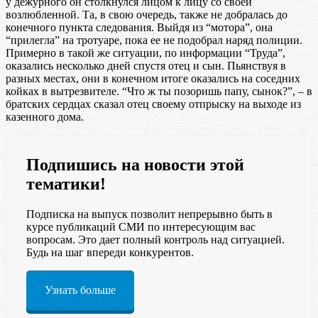
у дежурного он столкнулся лицом к лицу со своей
возлюбленной. Та, в свою очередь, также не добралась до
конечного пункта следования. Выйдя из “мотора”, она
“прилегла” на тротуаре, пока ее не подобрал наряд полиции.
Примерно в такой же ситуации, по информации “Труда”,
оказались несколько дней спустя отец и сын. Пьянствуя в
разных местах, они в конечном итоге оказались на соседних
койках в вытрезвителе. “Что ж ты позоришь папу, сынок?”, – в
братских сердцах сказал отец своему отпрыску на выходе из
казенного дома.
Подпишись на новости этой
тематики!
Подписка на выпуск позволит непрерывно быть в
курсе публикаций СМИ по интересующим вас
вопросам. Это дает полный контроль над ситуацией.
Будь на шаг впереди конкурентов.
Узнать больше