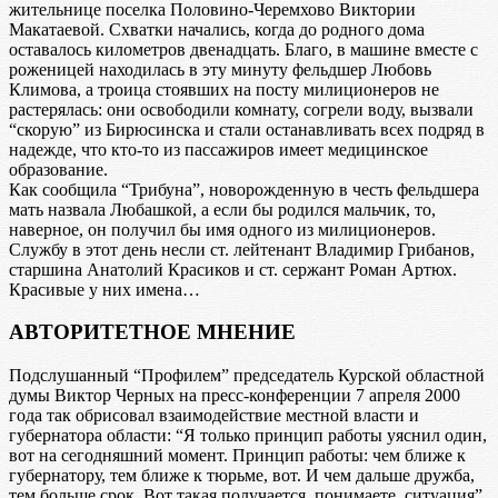
жительнице поселка Половино-Черемхово Виктории
Макатаевой. Схватки начались, когда до родного дома
оставалось километров двенадцать. Благо, в машине вместе с
роженицей находилась в эту минуту фельдшер Любовь
Климова, а троица стоявших на посту милиционеров не
растерялась: они освободили комнату, согрели воду, вызвали
“скорую” из Бирюсинска и стали останавливать всех подряд в
надежде, что кто-то из пассажиров имеет медицинское
образование.
Как сообщила “Трибуна”, новорожденную в честь фельдшера
мать назвала Любашкой, а если бы родился мальчик, то,
наверное, он получил бы имя одного из милиционеров.
Службу в этот день несли ст. лейтенант Владимир Грибанов,
старшина Анатолий Красиков и ст. сержант Роман Артюх.
Красивые у них имена…
АВТОРИТЕТНОЕ МНЕНИЕ
Подслушанный “Профилем” председатель Курской областной
думы Виктор Черных на пресс-конференции 7 апреля 2000
года так обрисовал взаимодействие местной власти и
губернатора области: “Я только принцип работы уяснил один,
вот на сегодняшний момент. Принцип работы: чем ближе к
губернатору, тем ближе к тюрьме, вот. И чем дальше дружба,
тем больше срок. Вот такая получается, понимаете, ситуация”.