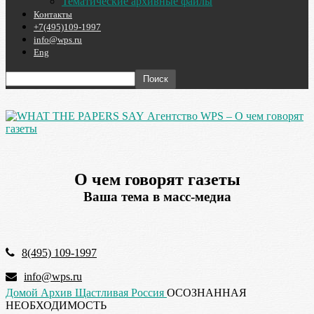
Тематические архивные файлы
Контакты
+7(495)109-1997
info@wps.ru
Eng
Агентство WPS – О чем говорят
газеты
О чем говорят газеты
Ваша тема в масс-медиа
8(495) 109-1997
info@wps.ru
Домой
Архив
Щастливая Россия
ОСОЗНАННАЯ
НЕОБХОДИМОСТЬ