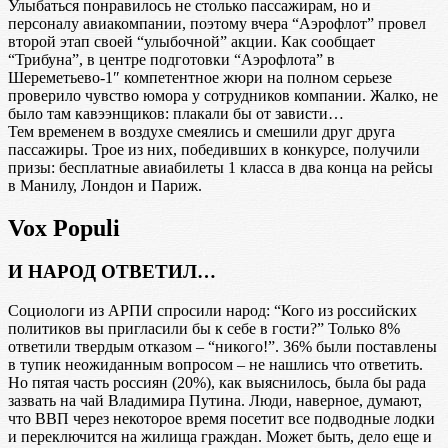
Улыбаться понравилось не столько пассажирам, но и
персоналу авиакомпании, поэтому вчера “Аэрофлот” провел
второй этап своей “улыбочной” акции. Как сообщает
“Трибуна”, в центре подготовки “Аэрофлота” в
Шереметьево-1″ компетентное жюри на полном серьезе
проверило чувство юмора у сотрудников компании. Жалко, не
было там кавээнщиков: плакали бы от зависти…
Тем временем в воздухе смеялись и смешили друг друга
пассажиры. Трое из них, победивших в конкурсе, получили
призы: бесплатные авиабилеты 1 класса в два конца на рейсы
в Манилу, Лондон и Париж.
Vox Populi
И НАРОД ОТВЕТИЛ…
Социологи из АРПИ спросили народ: “Кого из российских
политиков вы пригласили бы к себе в гости?” Только 8%
ответили твердым отказом – “никого!”. 36% были поставлены
в тупик неожиданным вопросом – не нашлись что ответить.
Но пятая часть россиян (20%), как выяснилось, была бы рада
зазвать на чай Владимира Путина. Люди, наверное, думают,
что ВВП через некоторое время посетит все подводные лодки
и переключится на жилища граждан. Может быть, дело еще и