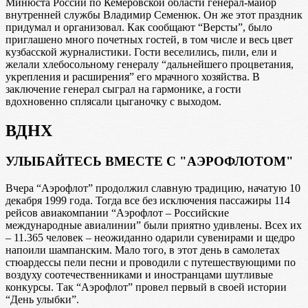
Минюста России по Кемеровской области генерал-майор
внутренней службы Владимир Семенюк. Он же этот праздник
придумал и организовал. Как сообщают “Версты”, было
приглашено много почетных гостей, в том числе и весь цвет
кузбасской журналистики. Гости веселились, пили, ели и
желали хлебосольному генералу “дальнейшего процветания,
укрепления и расширения” его мрачного хозяйства. В
заключение генерал сыграл на гармонике, а гости
вдохновенно сплясали цыганочку с выходом.
ВДНХ
УЛЫБАЙТЕСЬ ВМЕСТЕ С "АЭРОФЛОТОМ"
Вчера “Аэрофлот” продолжил славную традицию, начатую 10
декабря 1999 года. Тогда все без исключения пассажиры 114
рейсов авиакомпании “Аэрофлот – Российские
международные авиалинии” были приятно удивлены. Всех их
– 11.365 человек – неожиданно одарили сувенирами и щедро
напоили шампанским. Мало того, в этот день в самолетах
стюардессы пели песни и проводили с путешествующими по
воздуху соотечественниками и иностранцами шутливые
конкурсы. Так “Аэрофлот” провел первый в своей истории
“День улыбки”.