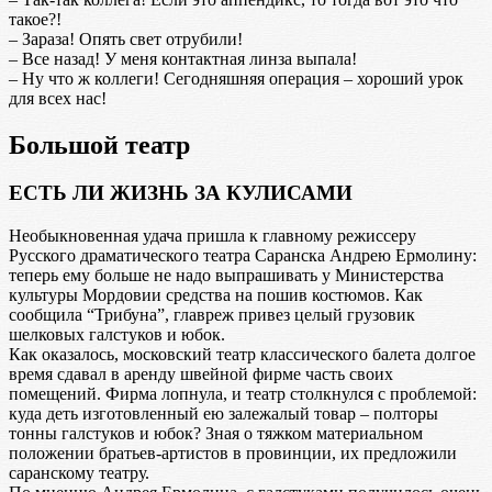
такое?!
– Зараза! Опять свет отрубили!
– Все назад! У меня контактная линза выпала!
– Ну что ж коллеги! Сегодняшняя операция – хороший урок
для всех нас!
Большой театр
ЕСТЬ ЛИ ЖИЗНЬ ЗА КУЛИСАМИ
Необыкновенная удача пришла к главному режиссеру
Русского драматического театра Саранска Андрею Ермолину:
теперь ему больше не надо выпрашивать у Министерства
культуры Мордовии средства на пошив костюмов. Как
сообщила “Трибуна”, главреж привез целый грузовик
шелковых галстуков и юбок.
Как оказалось, московский театр классического балета долгое
время сдавал в аренду швейной фирме часть своих
помещений. Фирма лопнула, и театр столкнулся с проблемой:
куда деть изготовленный ею залежалый товар – полторы
тонны галстуков и юбок? Зная о тяжком материальном
положении братьев-артистов в провинции, их предложили
саранскому театру.