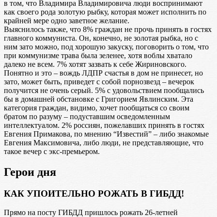
в том, что Владимира Владимировича люди воспринимают
как своего рода золотую рыбку, которая может исполнить по
крайней мере одно заветное желание.
Выяснилось также, что 8% граждан не прочь принять в гостях
главного коммуниста. Он, конечно, не золотая рыбка, но с
ним зато можно, под хорошую закуску, поговорить о том, что
при коммунизме трава была зеленее, хотя воблы хватало
далеко не всем. 7% хотят зазвать к себе Жириновского.
Понятно и это – вождь ЛДПР счастья в дом не принесет, но
зато, может быть, приведет с собой порнозвезд – вечерок
получится не очень серый. 5% с удовольствием пообщались
бы в домашней обстановке с Григорием Явлинским. Эта
категория граждан, видимо, хочет пообщаться со своим
братом по разуму – подуставшим осведомленным
интеллектуалом. 2% россиян, пожелавших принять в гостях
Евгения Примакова, по мнению “Известий” – либо знакомые
Евгения Максимовича, либо люди, не представляющие, что
такое вечер с экс-премьером.
Герои дня
КАК УПОИТЕЛЬНО РОЖАТЬ В ГИБДД!
Прямо на посту ГИБДД пришлось рожать 26-летней