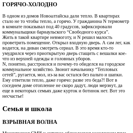
ГОРЯЧО-ХОЛОДНО
В одном из домов Новоалтайска дали тепло. В квартирах
стало не то чтобы тепло, а горячо. У гражданина N термометр
в комнате показывал под 40 градусов, зафиксировали
коммунальщики барнаульского “Свободного курса”.
Жить в такой квартире невмоготу, и N решил малость
проветрить помещение. Открыл входную дверь. А сам лег, как
водится, на диван смотреть сериал. В это время кто-то
умудрился через приоткрытую дверь стащить с вешалки кое-
что из верхней одежды и головных уборов.
N, понятно, расстроился и почему-то обиделся на городское
коммунальное хозяйство. Звонит начальнику “Тепловых
сетей”, ругается, мол, из-за вас остался без пальто и шапки.
Ему ответили тепло, даже горячо: разве это беда?! Вот в
соседнем доме отопление не скоро дадут, люди мерзнут, да
еще в некоторых семьях даже курток и ботинок нет. Вот это
несчастье!
Семья и школа
ВЗРЫВНАЯ ВОЛНА