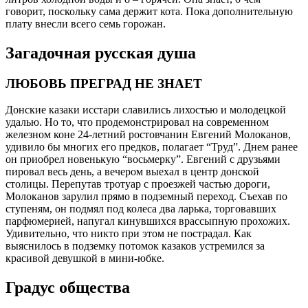
говорит, поскольку сама держит кота. Пока дополнительную
плату внесли всего семь горожан.
Загадочная русская душа
ЛЮБОВЬ ПРЕГРАД НЕ ЗНАЕТ
Донские казаки исстари славились лихостью и молодецкой
удалью. Но то, что продемонстрировал на современном
железном коне 24-летний ростовчанин Евгений Молоканов,
удивило бы многих его предков, полагает “Труд”. Днем ранее
он приобрел новенькую “восьмерку”. Евгений с друзьями
пировал весь день, а вечером выехал в центр донской
столицы. Перепутав тротуар с проезжей частью дороги,
Молоканов зарулил прямо в подземный переход. Съехав по
ступеням, он подмял под колеса два ларька, торговавших
парфюмерией, напугал кинувшихся врассыпную прохожих.
Удивительно, что никто при этом не пострадал. Как
выяснилось в подземку потомок казаков устремился за
красивой девушкой в мини-юбке.
Градус общества