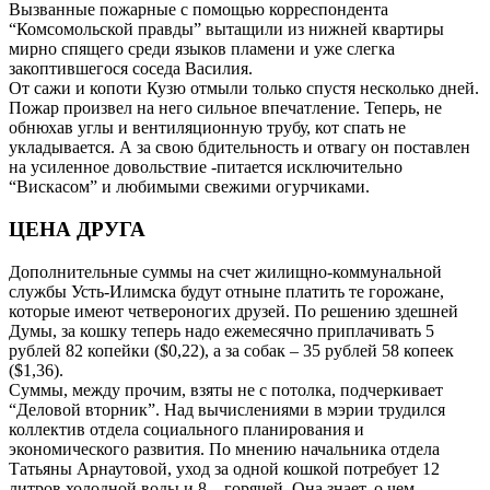
Вызванные пожарные с помощью корреспондента
“Комсомольской правды” вытащили из нижней квартиры
мирно спящего среди языков пламени и уже слегка
закоптившегося соседа Василия.
От сажи и копоти Кузю отмыли только спустя несколько дней.
Пожар произвел на него сильное впечатление. Теперь, не
обнюхав углы и вентиляционную трубу, кот спать не
укладывается. А за свою бдительность и отвагу он поставлен
на усиленное довольствие -питается исключительно
“Вискасом” и любимыми свежими огурчиками.
ЦЕНА ДРУГА
Дополнительные суммы на счет жилищно-коммунальной
службы Усть-Илимска будут отныне платить те горожане,
которые имеют четвероногих друзей. По решению здешней
Думы, за кошку теперь надо ежемесячно приплачивать 5
рублей 82 копейки ($0,22), а за собак – 35 рублей 58 копеек
($1,36).
Суммы, между прочим, взяты не с потолка, подчеркивает
“Деловой вторник”. Над вычислениями в мэрии трудился
коллектив отдела социального планирования и
экономического развития. По мнению начальника отдела
Татьяны Арнаутовой, уход за одной кошкой потребует 12
литров холодной воды и 8 – горячей. Она знает, о чем