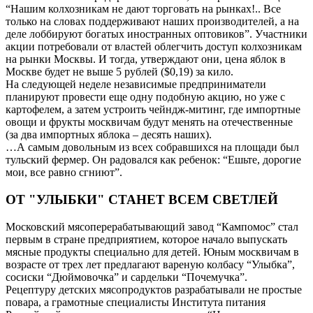
“Нашим колхозникам не дают торговать на рынках!.. Все
только на словах поддерживают наших производителей, а на
деле лоббируют богатых иностранных оптовиков”. Участники
акции потребовали от властей облегчить доступ колхозникам
на рынки Москвы. И тогда, утверждают они, цена яблок в
Москве будет не выше 5 рублей ($0,19) за кило.
На следующей неделе независимые предприниматели
планируют провести еще одну подобную акцию, но уже с
картофелем, а затем устроить чейндж-митинг, где импортные
овощи и фрукты москвичам будут менять на отечественные
(за два импортных яблока – десять наших).
…А самым довольным из всех собравшихся на площади был
тульский фермер. Он радовался как ребенок: “Ешьте, дорогие
мои, все равно сгниют”.
ОТ "УЛЫБКИ" СТАНЕТ ВСЕМ СВЕТЛЕЙ
Московский мясоперерабатывающий завод “Кампомос” стал
первым в стране предприятием, которое начало выпускать
мясные продукты специально для детей. Юным москвичам в
возрасте от трех лет предлагают вареную колбасу “Улыбка”,
сосиски “Дюймовочка” и сардельки “Почемучка”.
Рецептуру детских мясопродуктов разрабатывали не простые
повара, а грамотные специалисты Института питания