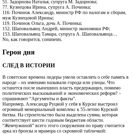
51. Задорнова Наталья, супруга М. Задорнова;
77. Кузнецова Ирина, супруга А. Починка;
116. Починок Александр, министр РФ по налогам и сборам,
муж Кузнецовой Ирины;
119. Починок Ольга, дочь А. Починка;
152. Шаповальянц Андрей, министр экономики РФ;
153. Шаповальянц Тамара, супруга А. Шаповальянца…
No, как говорится, comments.
Герои дня
СЛЕД В ИСТОРИИ
В советские времена лидеры умели оставлять о себе память в
народе – их именами называли города или улицы. Что
останется после нынешних власть предержащих, помимо
политических высказываний и экономических реформ? –
спрашивают “Аргументы и факты”.
Например, Александр Руцкой у себя в Курске выстроил
огромный мемориальный комплекс к 55-летию Курской
битвы. На строительство была выделена сумма, которая
соответствует шести годовым бюджетам области.
“Жемчужиной” всего этого сооружения по праву считается
арка из бронзы и мрамора со скромной табличкой: