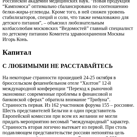
Российской академии медицинских наук. “Новая продукция
“Кампомоса” оптимально сбалансирована по соотношению
белки-жиры-углеводы. Кроме того, в ней снижен уровень
стабилизаторов, специй и соли, что также немаловажно для
детского питания”, – объяснил любознательным
колбасолюбам московских “Ведомостей” главный специалист
по детскому питанию Комитета здравоохранения Москвы
Игорь Конь.
Капитал
С ЛЮБИМЫМИ НЕ РАССТАВАЙТЕСЬ
На некоторые странности прошедшей 24-25 октября в
брюссельском фешенебельном отеле “Хилтон” 12-й
международной конференции “Переход к рыночной
экономике: современные проблемы в финансовой и
банковской сферах” обратила внимание “Трибуна”.
Странность первая. Из 162 участников форума 155 – россияне.
Шесть представителей Бельгии и один представитель
Европейской комиссии при всем их желании не могли
придать мероприятию весомый “международный” характер.
Странность вторая логично вытекает из первой. При столь
подавляющем представительстве россиян непонятна цель