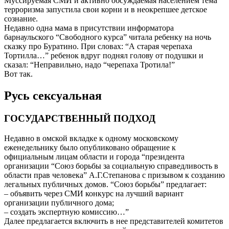
Муссируемая СМИ и активно обсуждаемая населением тема
терроризма запустила свои корни и в неокрепшее детское
сознание.
Недавно одна мама в присутствии информатора
барнаульского “Свободного курса” читала ребенку на ночь
сказку про Буратино. При словах: “А старая черепаха
Тортилла…” ребенок вдруг поднял голову от подушки и
сказал: “Неправильно, надо “черепаха Тротила!”
Вот так.
Русь сексуальная
ГОСУДАРСТВЕННЫЙ ПОДХОД
Недавно в омской вкладке к одному московскому
еженедельнику было опубликовано обращение к
официальным лицам области и города “президента
организации “Союз борьбы за социальную справедливость в
области прав человека” А.Г.Степанова с призывом к созданию
легальных публичных домов. “Союз борьбы” предлагает:
– объявить через СМИ конкурс на лучший вариант
организации публичного дома;
– создать экспертную комиссию…”
Далее предлагается включить в нее представителей комитетов