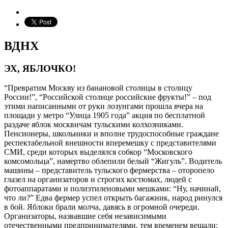
ВДНХ
ЭХ, ЯБЛОЧКО!
“Превратим Москву из банановой столицы в столицу
России!”, “Российской столице российские фрукты!” – под
этими написанными от руки лозунгами прошла вчера на
площади у метро “Улица 1905 года” акция по бесплатной
раздаче яблок москвичам тульскими колхозниками.
Пенсионеры, школьники и вполне трудоспособные граждане
респектабельной внешности вперемешку с представителями
СМИ, среди которых выделялся собкор “Московского
комсомольца”, намертво облепили белый “Жигуль”. Водитель
машины – представитель тульского фермерства – оторопело
глазел на организаторов и строгих костюмах, людей с
фотоаппаратами и полиэтиленовыми мешками: “Ну, начинай,
что ли?” Едва фермер успел открыть багажник, народ ринулся
в бой. Яблоки брали молча, давясь в огромной очереди.
Организаторы, назвавшие себя независимыми
отечественными предпринимателями, тем временем вещали: