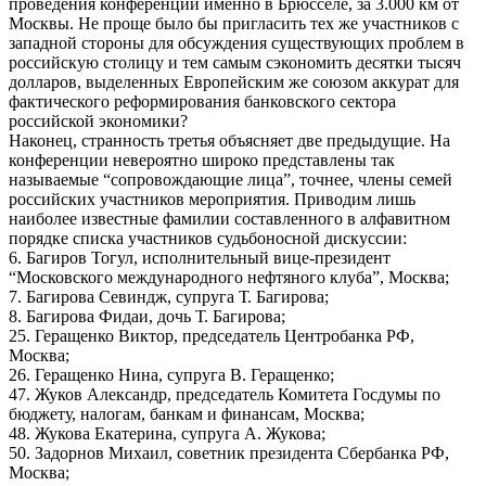
проведения конференции именно в Брюсселе, за 3.000 км от
Москвы. Не проще было бы пригласить тех же участников с
западной стороны для обсуждения существующих проблем в
российскую столицу и тем самым сэкономить десятки тысяч
долларов, выделенных Европейским же союзом аккурат для
фактического реформирования банковского сектора
российской экономики?
Наконец, странность третья объясняет две предыдущие. На
конференции невероятно широко представлены так
называемые “сопровождающие лица”, точнее, члены семей
российских участников мероприятия. Приводим лишь
наиболее известные фамилии составленного в алфавитном
порядке списка участников судьбоносной дискуссии:
6. Багиров Тогул, исполнительный вице-президент
“Московского международного нефтяного клуба”, Москва;
7. Багирова Севиндж, супруга Т. Багирова;
8. Багирова Фидаи, дочь Т. Багирова;
25. Геращенко Виктор, председатель Центробанка РФ,
Москва;
26. Геращенко Нина, супруга В. Геращенко;
47. Жуков Александр, председатель Комитета Госдумы по
бюджету, налогам, банкам и финансам, Москва;
48. Жукова Екатерина, супруга А. Жукова;
50. Задорнов Михаил, советник президента Сбербанка РФ,
Москва;