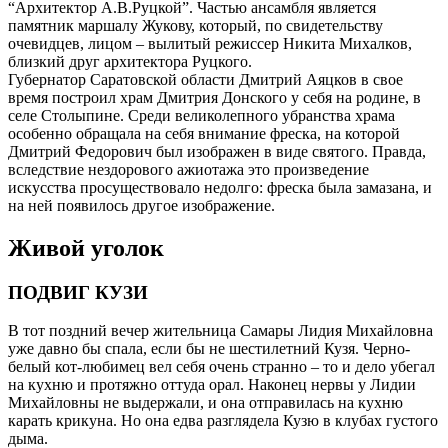
“Архитектор А.В.Руцкой”. Частью ансамбля является
памятник маршалу Жукову, который, по свидетельству
очевидцев, лицом – вылитый режиссер Никита Михалков,
близкий друг архитектора Руцкого.
Губернатор Саратовской области Дмитрий Аяцков в свое
время построил храм Дмитрия Донского у себя на родине, в
селе Столыпине. Среди великолепного убранства храма
особенно обращала на себя внимание фреска, на которой
Дмитрий Федорович был изображен в виде святого. Правда,
вследствие нездорового ажиотажа это произведение
искусства просуществовало недолго: фреска была замазана, и
на ней появилось другое изображение.
Живой уголок
ПОДВИГ КУЗИ
В тот поздний вечер жительница Самары Лидия Михайловна
уже давно бы спала, если бы не шестилетний Кузя. Черно-
белый кот-любимец вел себя очень странно – то и дело убегал
на кухню и протяжно оттуда орал. Наконец нервы у Лидии
Михайловны не выдержали, и она отправилась на кухню
карать крикуна. Но она едва разглядела Кузю в клубах густого
дыма.