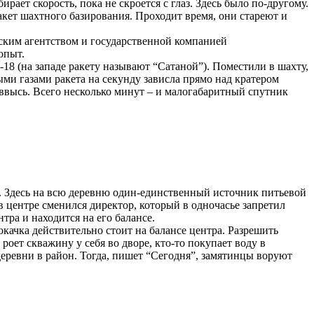
ает скорость, пока не скроется с глаз. Здесь было по-другому.
кет шахтного базирования. Проходит время, они стареют и
еским агентством и государственной компанией
опыт.
18 (на западе ракету называют “Сатаной”). Поместили в шахту,
ыми газами ракета на секунду зависла прямо над кратером
 ввысь. Всего несколько минут – и малогабаритный спутник
е”. Здесь на всю деревню один-единственный источник питьевой
 центре сменился директор, который в одночасье запретил
тра и находится на его балансе.
качка действительно стоит на балансе центра. Разрешить
оет скважину у себя во дворе, кто-то покупает воду в
 деревни в район. Тогда, пишет “Сегодня”, замятинцы воруют