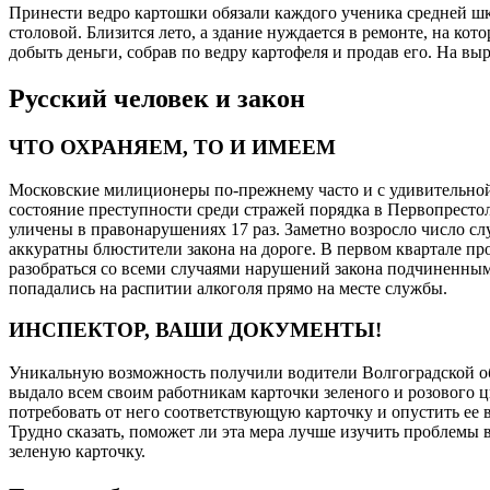
Принести ведро картошки обязали каждого ученика средней ш
столовой. Близится лето, а здание нуждается в ремонте, на к
добыть деньги, собрав по ведру картофеля и продав его. На в
Русский человек и закон
ЧТО ОХРАНЯЕМ, ТО И ИМЕЕМ
Московские милиционеры по-прежнему часто и с удивительной
состояние преступности среди стражей порядка в Первопрестол
уличены в правонарушениях 17 раз. Заметно возросло число с
аккуратны блюстители закона на дороге. В первом квартале п
разобраться со всеми случаями нарушений закона подчиненными
попадались на распитии алкоголя прямо на месте службы.
ИНСПЕКТОР, ВАШИ ДОКУМЕНТЫ!
Уникальную возможность получили водители Волгоградской об
выдало всем своим работникам карточки зеленого и розового ц
потребовать от него соответствующую карточку и опустить ее 
Трудно сказать, поможет ли эта мера лучше изучить проблемы
зеленую карточку.