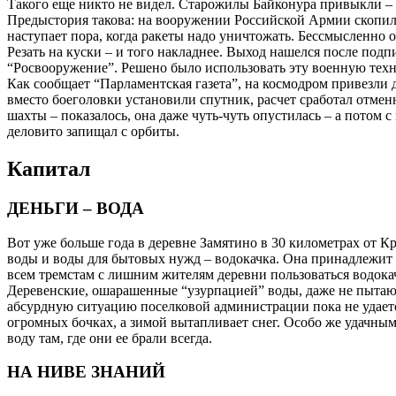
Такого еще никто не видел. Старожилы Байконура привыкли – от
Предыстория такова: на вооружении Российской Армии скопил
наступает пора, когда ракеты надо уничтожать. Бессмысленно о
Резать на куски – и того накладнее. Выход нашелся после по
“Росвооружение”. Решено было использовать эту военную техн
Как сообщает “Парламентская газета”, на космодром привезли 
вместо боеголовки установили спутник, расчет сработал отмен
шахты – показалось, она даже чуть-чуть опустилась – а потом
деловито запищал с орбиты.
Капитал
ДЕНЬГИ – ВОДА
Вот уже больше года в деревне Замятино в 30 километрах от К
воды и воды для бытовых нужд – водокачка. Она принадлежит з
всем тремстам с лишним жителям деревни пользоваться водокачк
Деревенские, ошарашенные “узурпацией” воды, даже не пытаютс
абсурдную ситуацию поселковой администрации пока не удается
огромных бочках, а зимой вытапливает снег. Особо же удачным 
воду там, где они ее брали всегда.
НА НИВЕ ЗНАНИЙ