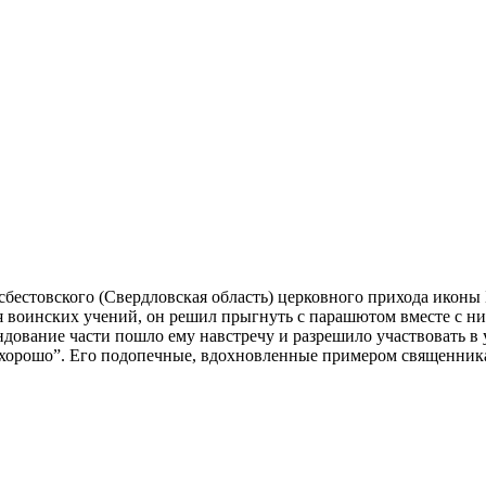
сбестовского (Свердловская область) церковного прихода иконы
мя воинских учений, он решил прыгнуть с парашютом вместе с 
дование части пошло ему навстречу и разрешило участвовать в 
“хорошо”. Его подопечные, вдохновленные примером священника