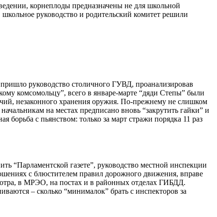
аведении, корнеплоды предназначены не для школьной
й, школьное руководство и родительский комитет решили
 пришло руководство столичного ГУВД, проанализировав
скому комсомольцу”, всего в январе-марте “дяди Степы” были
очий, незаконного хранения оружия. По-прежнему не слишком
начальникам на местах предписано вновь “закрутить гайки” и
 борьба с пьянством: только за март стражи порядка 11 раз
ить “Парламентской газете”, руководство местной инспекции
тношениях с блюстителем правил дорожного движения, вправе
мотра, в МРЭО, на постах и в районных отделах ГИБДД.
иваются – сколько “минималок” брать с инспекторов за