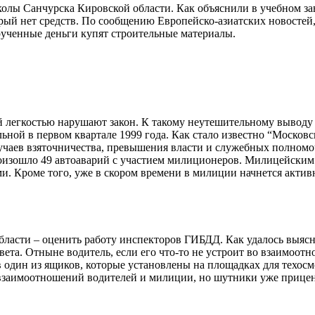
колы Санчурска Кировской области. Как объяснили в учебном з
оторый нет средств. По сообщению Европейско-азиатских новосте
ырученные деньги купят строительные материалы.
 легкостью нарушают закон. К такому неутешительному выводу
ьной в первом квартале 1999 года. Как стало известно “Москов
лучаев взяточничества, превышения власти и служебных полном
роизошло 49 автоаварий с участием милиционеров. Милицейским 
. Кроме того, уже в скором времени в милиции начнется активная
ласти – оценить работу инспекторов ГИБДД. Как удалось выясн
вета. Отныне водитель, если его что-то не устроит во взаимоо
в один из ящиков, которые установлены на площадках для техос
 взаимоотношений водителей и милиции, но шутники уже прицен