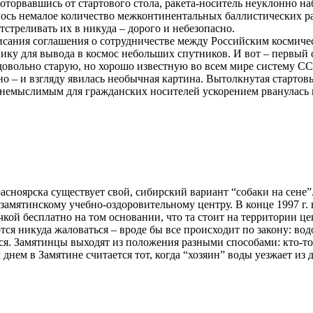
орвавшись от стартового стола, ракета-носитель неуклонно набир
ось немалое количество межконтинентальных баллистических ра
тстреливать их в никуда – дорого и небезопасно.
дписания соглашения о сотрудничестве между Российским космич
ику для вывода в космос небольших спутников. И вот – первый 
довольно старую, но хорошо известную во всем мире систему СС-
но – и взгляду явилась необычная картина. Вытолкнутая стартов
 с немыслимым для гражданских носителей ускорением рванулась
расноярска существует свой, сибирский вариант “собаки на сен
амятинскому учебно-оздоровительному центру. В конце 1997 г. в
ой бесплатно на том основании, что та стоит на территории цен
я никуда жаловаться – вроде бы все происходит по закону: водо
. Замятинцы выходят из положения разными способами: кто-то р
днем в Замятине считается тот, когда “хозяин” воды уезжает из