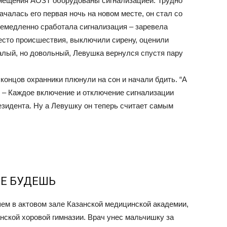
помещения АОЗТ оборудованы сигнализацией. Трудно
 началась его первая ночь на новом месте, он стал со
Немедленно сработала сигнализация – заревела
есто происшествия, выключили сирену, оценили
талый, но довольный, Левушка вернулся спустя пару
концов охранники плюнули на сон и начали бдить. “А
. – Каждое включение и отключение сигнализации
езидента. Ну а Левушку он теперь считает самым
Е БУДЕШЬ
ем в актовом зале Казанской медицинской академии,
нской хоровой гимназии. Врач унес мальчишку за