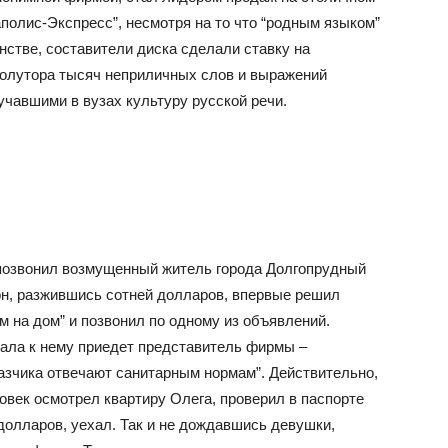
полис-Экспресс”, несмотря на то что “родным языком”
нстве, составители диска сделали ставку на
полутора тысяч неприличных слов и выражений
чавшими в вузах культуру русской речи.
 позвонил возмущенный житель города Долгопрудный
он, разжившись сотней долларов, впервые решил
м на дом” и позвонил по одному из объявлений.
ала к нему приедет представитель фирмы –
казчика отвечают санитарным нормам”. Действительно,
век осмотрел квартиру Олега, проверил в паспорте
 долларов, уехал. Так и не дождавшись девушки,