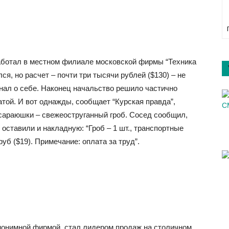
аботал в местном филиале московской фирмы “Техника
я, но расчет – почти три тысячи рублей ($130) – не
нал о себе. Наконец начальство решило частично
латой. И вот однажды, сообщает “Курская правда”,
сараюшки – свежеоструганный гроб. Сосед сообщил,
оставили и накладную: “Гроб – 1 шт., транспортные
руб ($19). Примечание: оплата за труд”.
нонимной фирмой, стал лидером продаж на столичном