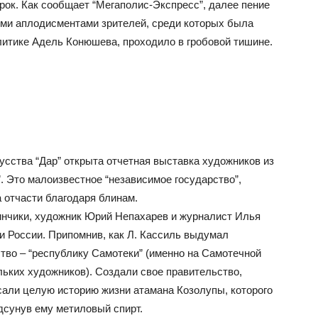
рок. Как сообщает “Мегаполис-Экспресс”, далее пение
ыми аплодисментами зрителей, среди которых была
литике Адель Конюшева, проходило в гробовой тишине.
кусства “Дар” открыта отчетная выставка художников из
 Это малоизвестное “независимое государство”,
а отчасти благодаря блинам.
блинчики, художник Юрий Непахарев и журналист Илья
и России. Припомнив, как Л. Кассиль выдумал
тво – “республику Самотеки” (именно на Самотечной
ьких художников). Создали свое правительство,
исали целую историю жизни атамана Козолупы, которого
дсунув ему метиловый спирт.