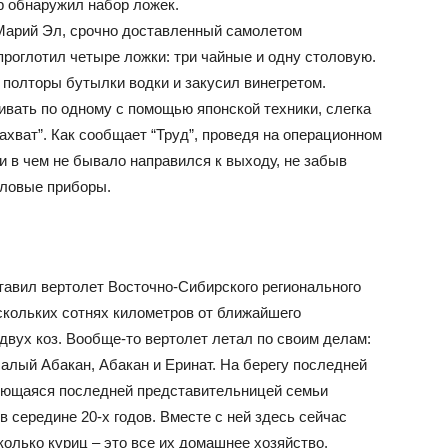
р обнаружил набор ложек.
 Марий Эл, срочно доставленный самолетом
роглотил четыре ложки: три чайные и одну столовую.
 полторы бутылки водки и закусил винегретом.
ать по одному с помощью японской техники, слегка
хват”. Как сообщает “Труд”, проведя на операционном
ни в чем не бывало направился к выходу, не забыв
оловые приборы.
тавил вертолет Восточно-Сибирского регионального
кольких сотнях километров от ближайшего
двух коз. Вообще-то вертолет летал по своим делам:
алый Абакан, Абакан и Еринат. На берегу последней
ляющаяся последней представительницей семьи
в середине 20-х годов. Вместе с ней здесь сейчас
колько куриц – это все их домашнее хозяйство.