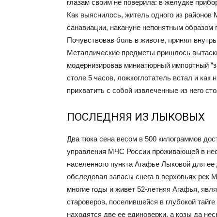
глазам своим не поверила: в желудке прибо
Как выяснилось, житель одного из районов
санавиации, накануне непонятным образом п
Почувствовав боль в животе, принял внутрь
Металлические предметы пришлось вытаскив
модернизировав миниатюрный импортный “за
столе 5 часов, ложкоглотатель встал и как 
прихватить с собой извлеченные из него ст
ПОСЛЕДНЯЯ ИЗ ЛЫКОВЫХ
Два тюка сена весом в 500 килограммов дос
управления МЧС России проживающей в нес
населенного пункта Агафье Лыковой для ее 
обследовал запасы снега в верховьях рек М
многие годы и живет 52-летняя Агафья, яв
староверов, поселившейся в глубокой тайге 
находятся две ее единоверки, а козы да нес