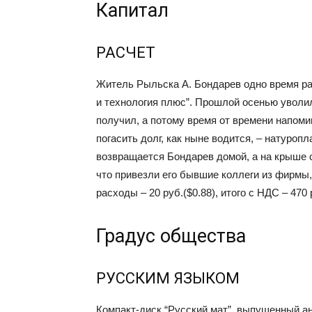
Капитал
РАСЧЕТ
Житель Рыльска А. Бондарев одно время р
и технология плюс”. Прошлой осенью уволилс
получил, а потому время от времени напоми
погасить долг, как ныне водится, – натуроп
возвращается Бондарев домой, а на крыше 
что привезли его бывшие коллеги из фирмы, 
расходы – 20 руб.($0.88), итого с НДС – 470 
Градус общества
РУССКИМ ЯЗЫКОМ
Компакт-диск “Русский мат”, выпущенный а