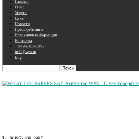
Главная
О нас
Услуги
Цены
Новости
Пресс-рейтинги
Источники информации
Контакты
+7(495)109-1997
info@wps.ru
Eng
Агентство WPS – О чем говорят г
8(495) 109-1997