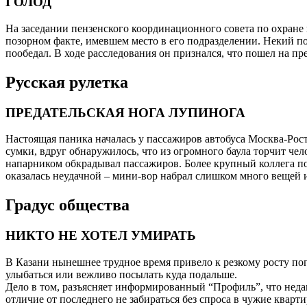
ГОЛОД
На заседании пензенского координационного совета по охран
позорном факте, имевшем место в его подразделении. Некий пос
пообедал. В ходе расследования он признался, что пошел на п
Русская рулетка
ПРЕДАТЕЛЬСКАЯ НОГА ЛУПИНОГА
Настоящая паника началась у пассажиров автобуса Москва-Рост
сумки, вдруг обнаружилось, что из огромного баула торчит че
напарником обкрадывал пассажиров. Более крупный коллега пок
оказалась неудачной – мини-вор набрал слишком много вещей и
Градус общества
НИКТО НЕ ХОТЕЛ УМИРАТЬ
В Казани нынешнее трудное время привело к резкому росту поп
улыбаться или вежливо посылать куда подальше.
Дело в том, разъясняет информированный “Профиль”, что неда
отличие от последнего не забираться без спроса в чужие кварти