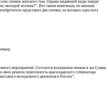
иссию снимок женского таза. Однако видавший виды хирург
али, молодой человек?”. Вот таким комичным, по мнению
зобретатель представил два снимка, на которых одна нога
емьер.
 много мероприятий. Состоится возложение венков в зал Славы
чи явно решили переплюнуть краснодарского губернатора
я массового молодежного движения в России”.