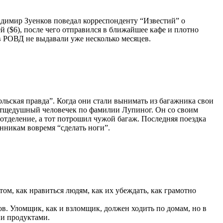
адимир Зуенков поведал корреспонденту “Известий” о
й ($6), после чего отправился в ближайшее кафе и плотно
 в РОВД не выдавали уже несколько месяцев.
льская правда”. Когда они стали вынимать из багажника свои
ой тщедушный человечек по фамилии Лупиног. Он со своим
отделение, а тот потрошил чужой багаж. Последняя поездка
нникам вовремя “сделать ноги”.
м, как нравиться людям, как их убеждать, как грамотно
в. Уломщик, как и взломщик, должен ходить по домам, но в
ии продуктами.