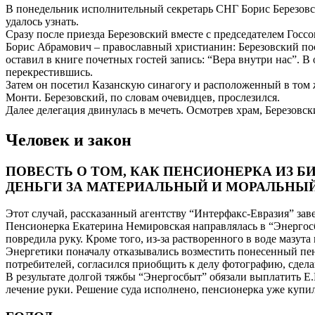
В понедельник исполнительный секретарь СНГ Борис Березовск
удалось узнать.
Сразу после приезда Березовский вместе с председателем Го
Борис Абрамович – православный христианин: Березовский по
оставил в книге почетных гостей запись: “Вера внутри нас”.
перекрестившись.
Затем он посетил Казанскую синагогу и расположенный в том
Монти. Березовский, по словам очевидцев, прослезился.
Далее делегация двинулась в мечеть. Осмотрев храм, Березовск
Человек и закон
ПОВЕСТЬ О ТОМ, КАК ПЕНСИОНЕРКА ИЗ 
ДЕНЬГИ ЗА МАТЕРИАЛЬНЫЙ И МОРАЛЬНЫ
Этот случай, рассказанный агентству “Интерфакс-Евразия” з
Пенсионерка Екатерина Немировская направлялась в “Энергосбы
повредила руку. Кроме того, из-за растворенного в воде мазута
Энергетики поначалу отказывались возместить понесенный пенс
потребителей, согласился приобщить к делу фотографию, сдел
В результате долгой тяжбы “Энергосбыт” обязали выплатить Е.Н
лечение руки. Решение суда исполнено, пенсионерка уже купил