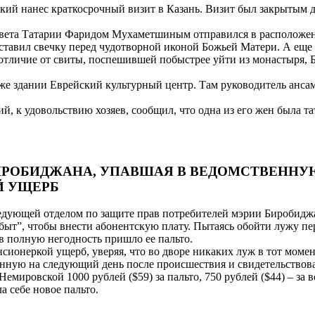
ий нанес краткосрочный визит в Казань. Визит был закрытым д
ссовета Татарии Фаридом Мухаметшиным отправился в расположе
ставил свечку перед чудотворной иконой Божьей Матери. А еще
 В отличие от свиты, поспешившей побыстрее уйти из монастыря
 же здании Еврейский культурный центр. Там руководитель анс
ий, к удовольствию хозяев, сообщил, что одна из его жен была 
БИРОБИДЖАНА, УПАВШАЯ В ВЕДОМСТВЕННУ
Й УЩЕРБ
аведующей отделом по защите прав потребителей мэрии Биробид
т”, чтобы внести абонентскую плату. Пытаясь обойти лужу перед
 в полную негодность пришло ее пальто.
ионеркой ущерб, уверяя, что во дворе никаких луж в тот момент
анную на следующий день после происшествия и свидетельствов
емировской 1000 рублей ($59) за пальто, 750 рублей ($44) – за 
а себе новое пальто.