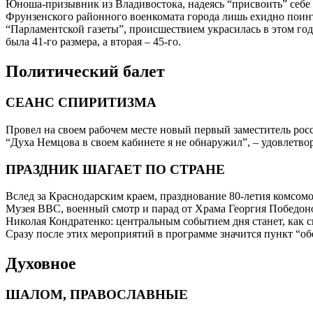
Юноша-призывник из Владивостока, надеясь “присвоить” себе
Фрунзенского районного военкомата города лишь ехидно поинт
“Парламентской газеты”, происшествием украсилась в этом год
была 41-го размера, а вторая – 45-го.
Политический балет
СЕАНС СПИРИТИЗМА
Провел на своем рабочем месте новый первый заместитель ро
“Духа Немцова в своем кабинете я не обнаружил”, – удовлетв
ПРАЗДНИК ШАГАЕТ ПО СТРАНЕ
Вслед за Краснодарским краем, празднование 80-летия комсом
Музея ВВС, военный смотр и парад от Храма Георгия Победон
Николая Кондратенко: центральным событием дня станет, как с
Сразу после этих мероприятий в программе значится пункт “об
Духовное
ШАЛОМ, ПРАВОСЛАВНЫЕ