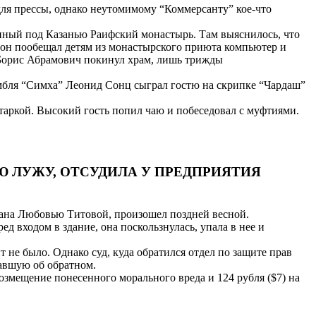
ля прессы, однако неутомимому “Коммерсанту” кое-что
нный под Казанью Раифский монастырь. Там выяснилось, что
 он пообещал детям из монастырского приюта компьютер и
, Борис Абрамович покинул храм, лишь трижды
амбля “Симха” Леонид Сонц сыграл гостю на скрипке “Чардаш”
татаркой. Высокий гость попил чаю и побеседовал с муфтиями.
Ю ЛУЖУ, ОТСУДИЛА У ПРЕДПРИЯТИЯ
жана Любовью Титовой, произошел поздней весной.
 входом в здание, она поскользнулась, упала в нее и
 не было. Однако суд, куда обратился отдел по защите прав
авшую об обратном.
возмещение понесенного морального вреда и 124 рубля ($7) на