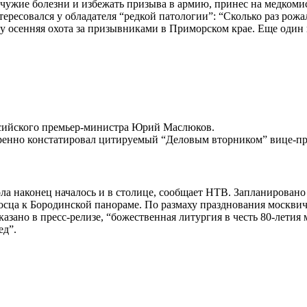
 чужие болезни и избежать призыва в армию, принес на медком
ересовался у обладателя “редкой патологии”: “Сколько раз рож
у осенняя охота за призывниками в Приморском крае. Еще один и
ссийского премьер-министра Юрий Маслюков.
оренно констатировал цитируемый “Деловым вторником” вице-пр
ола наконец началось и в столице, сообщает НТВ. Запланировано
осца к Бородинской панораме. По размаху празднования москви
казано в пресс-релизе, “божественная литургия в честь 80-лети
ед”.