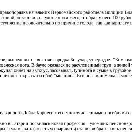
е правопорядка начальник Первомайского райотдела милиции Вл
товой, остановив на улице прохожего, отобрал у него 100 рубле
реступление исключительно по причине голода, так как зарплату
ов, вышедших на вокзале городка Богучар, утверждает “Комсомо
ловеческая нога. В бауле оказался не расчлененный труп, а жив
упал билет на автобус, засовывал Лупинога в сумке в грузовое 
 не смог закрыть за собой “молнию”. Его нога и помешала моше
улярности Дейла Карнеги с его многочисленными пособиями о то
вно в Татарии появилась новая профессия – уломщик пенсионеро
ры, а уламывать (то есть уговаривать) стариков брать часть пенс