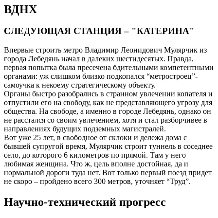
ВДНХ
СЛЕДУЮЩАЯ СТАНЦИЯ – "КАТЕРИНА"
Впервые строить метро Владимир Леонидович Мулярчик из
города Лебедянь начал в далеких шестидесятых. Правда,
первая попытка была пресечена бдительными компетентными
органами: уж слишком близко подкопался “метростроец”-
самоучка к некоему стратегическому объекту.
Органы быстро разобрались в странном увлечении копателя и
отпустили его на свободу, как не представляющего угрозу для
общества. На свободе, а именно в городе Лебедянь, однако он
не расстался со своим увлечением, хотя и стал разборчивее в
направлениях будущих подземных магистралей.
Вот уже 25 лет, в свободное от склоки и дележа дома с
бывшей супругой время, Мулярчик строит туннель в соседнее
село, до которого 6 километров по прямой. Там у него
любимая женщина. Что ж, цель вполне достойная, да и
нормальной дороги туда нет. Вот только первый поезд придет
не скоро – пройдено всего 300 метров, уточняет “Труд”.
Научно-технический прогресс