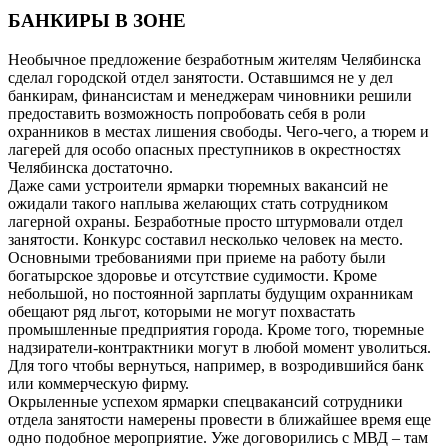
БАНКИРЫ В ЗОНЕ
Необычное предложение безработным жителям Челябинска
сделал городской отдел занятости. Оставшимся не у дел
банкирам, финансистам и менеджерам чиновники решили
предоставить возможность попробовать себя в роли
охранников в местах лишения свободы. Чего-чего, а тюрем и
лагерей для особо опасных преступников в окрестностях
Челябинска достаточно.
Даже сами устроители ярмарки тюремных вакансий не
ожидали такого наплыва желающих стать сотрудником
лагерной охраны. Безработные просто штурмовали отдел
занятости. Конкурс составил несколько человек на место.
Основными требованиями при приеме на работу были
богатырское здоровье и отсутствие судимости. Кроме
небольшой, но постоянной зарплаты будущим охранникам
обещают ряд льгот, которыми не могут похвастать
промышленные предприятия города. Кроме того, тюремные
надзиратели-контрактники могут в любой момент уволиться.
Для того чтобы вернуться, например, в возродившийся банк
или коммерческую фирму.
Окрыленные успехом ярмарки спецвакансий сотрудники
отдела занятости намерены провести в ближайшее время еще
одно подобное мероприятие. Уже договорились с МВД – там