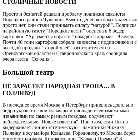
СТОЛИЧНЫЕ НОВОСТИ
Просто и без затей решили проблему подписки связисты
Порецкого района Чувашии. Вместо денег, которых у крестьян
просто нет, они стали принимать оплату “натурой”. Подписка
на районную газету “Порецкие вести” оценена в 6 ведер
картошки. “Аргументы и факты” обходятся дороже – 9 ведер.
Почти 40 тонн картофеля собрали связисты с подписчиков и с
выгодой продали “второй хлеб” заготовителям из
Оренбургской области и Ставропольского края, сообщила
вчера газета “Сегодня”.
Большой театр
НЕ ЗАРАСТЕТ НАРОДНАЯ ТРОПА… В
ГОЛЛИВУД
В последнее время Москва и Петербург принялись довольно
бодро украшать свои бульвары и площади всевозможными
изваяниями по самым разным поводам, подмечают
наблюдательные “Новые известия”. При этом, если Питер
выдерживает линию эстетическую – памятники Чижику-
Пыжику, носу майора Ковалева, Городовому, то Москва берет
монументализмом. Кинокомпания “Кармен Премьер” 8