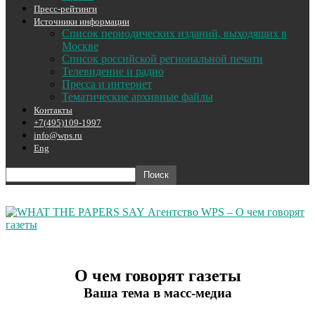
Пресс-рейтинги
Источники информации
Список периодических изданий, выходящих в
Москве
Список российской региональной печати
Телевидение и радио
Пресса и интернет
Тематические архивные файлы
Контакты
+7(495)109-1997
info@wps.ru
Eng
Агентство WPS – О чем говорят
газеты
О чем говорят газеты
Ваша тема в масс-медиа