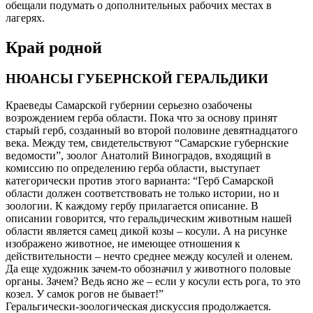
обещали подумать о дополнительных рабочих местах в
лагерях.
Край родной
НЮАНСЫ ГУБЕРНСКОЙ ГЕРАЛЬДИКИ
Краеведы Самарской губернии серьезно озабочены
возрождением герба области. Пока что за основу принят
старый герб, созданный во второй половине девятнадцатого
века. Между тем, свидетельствуют “Самарские губернские
ведомости”, зоолог Анатолий Виноградов, входящий в
комиссию по определению герба области, выступает
категорически против этого варианта: “Герб Самарской
области должен соответствовать не только истории, но и
зоологии. К каждому гербу прилагается описание. В
описании говорится, что геральдическим животным нашей
области является самец дикой козы – косули. А на рисунке
изображено животное, не имеющее отношения к
действительности – нечто среднее между косулей и оленем.
Да еще художник зачем-то обозначил у животного половые
органы. Зачем? Ведь ясно же – если у косули есть рога, то это
козел. У самок рогов не бывает!”
Геральгически-зоологическая дискуссия продолжается.