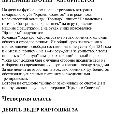
ВЕТЕРАНЫ ПРОТИВ "АВТОРИТЕТОВ"
На днях на футбольном поле встретились ветераны
самарского клуба “Крылья Советов” и игроки пока
малоизвестной команды “Торнадо”, пишет “Независимая
газета”. Соперников “крылышек” на игру привезли на
машине с решетками, а на руках у них красовались
“браслеты” наручников.
Команда “Торнадо” сформирована из заключенных колоний
общего и строгого режима. Их общий срок заключения в
местах лишения свободы составил на конец сентября 124 года
и 4 месяца, причем 8 из 17-ти осуждены за убийство. Чтобы
попасть в “сборную” самарских колоний каждый игрок
“Торнадо” должен был с лучшей стороны проявить себя на
отборочных соревнованиях внутри колоний между отрядами.
За две недели до этого матча всех заключенных футболистов
обеспечили усиленным питанием и ежедневными
тренировками.
Встреча на стадионе “Динамо” закончилась со счетом 2:1 в
пользу законопослушных ветеранов “Крыльев Советов”.
Четвертая власть
ДЕВЯТЬ ВЕДЕР КАРТОШКИ ЗА