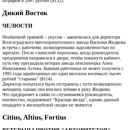
штрафом в 2087 рублей ($132).
Дикий Восток
ЧЕЛЮСТИ
Необычной травмой – укусом – закончилась для директора
Волгоградского мачтопропиточного завода Василия Жидкова
встреча с рабочими, возмущенными задолженностью по
зарплате. После словесной перепалки, когда руководитель
предприятия направился к двери, чтобы покинуть кабинет,
путь ему преградила ветеран завода пенсионерка Анна
Николаевна Агеева. Бывшая работница не может получить с
1995 года заработанных ею один миллион восемьсот тысяч
рублей “старыми” ($114).
Директор попытался было отстранить с пути возмущенную
женщину, однако она впилась зубами в руку Жидкова.
Что предпримет в связи со случившимся руководитель,
неизвестно, недоумевает “Красная звезда”, однако данный
инцидент в милицейской сводке не значится.
Citius, Altius, Fortius