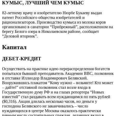
КУМЫС, ЛУЧШИЙ ЧЕМ КУМЫС
82-летнему врачу и изобретателю Нюрбе Букаеву выдан
патент Российского общества изобретателей и
рационализаторов. Производство кумыса из молока коров
организовано в санатории “Прибрежный”, расположенном на
берегу Белого озера в Николаевском районе, сообщает
“Деловой вторник”.
Капитал
ДЕБЕТ-КРЕДИТ
Осуществить на практике идею перераспределения богатств
попытался бывший преподаватель Академии ВВС, полковник
в отставке Иллиодор Владимирович Белявский.
Вооружившись плакатом “Кому нужно – возьмите! Кто может
– дайте!” отставной полковник стал возле входа в
Государственную думу РФ и на глазах репортера “Новых
известий” стал раздавать всем нуждающимся по пять рублей
($0,316). Акция длилась несколько часов, но деньги у
господина Белявского не заканчивались – число
нуждающихся в центре Москвы оказалось практически
равным числу состоятельных граждан, делавших вклад в