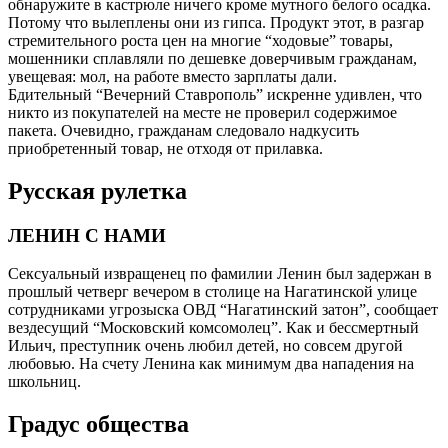
обнаружите в кастрюле ничего кроме мутного белого осадка.
Потому что вылеплены они из гипса. Продукт этот, в разгар
стремительного роста цен на многие “ходовые” товары,
мошенники сплавляли по дешевке доверчивым гражданам,
увещевая: мол, на работе вместо зарплаты дали.
Бдительный “Вечерний Ставрополь” искренне удивлен, что
никто из покупателей на месте не проверил содержимое
пакета. Очевидно, гражданам следовало надкусить
приобретенный товар, не отходя от прилавка.
Русская рулетка
ЛЕНИН С НАМИ
Сексуальный извращенец по фамилии Ленин был задержан в
прошлый четверг вечером в столице на Нагатинской улице
сотрудниками угрозыска ОВД “Нагатинский затон”, сообщает
вездесущий “Московский комсомолец”. Как и бессмертный
Ильич, преступник очень любил детей, но совсем другой
любовью. На счету Ленина как минимум два нападения на
школьниц.
Градус общества